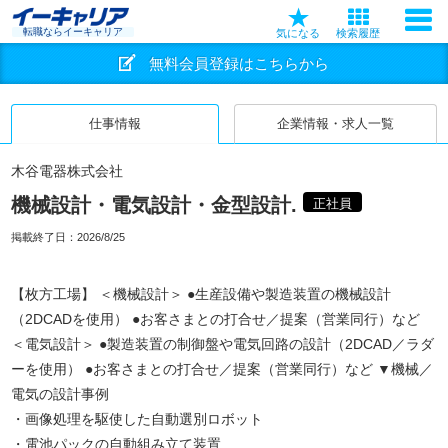
転職ならイーキャリア
気になる
検索履歴
無料会員登録はこちらから
仕事情報
企業情報・求人一覧
木谷電器株式会社
機械設計・電気設計・金型設計.
正社員
掲載終了日：
2026/8/25
【枚方工場】 ＜機械設計＞ ●生産設備や製造装置の機械設計
（2DCADを使用） ●お客さまとの打合せ／提案（営業同行）など
＜電気設計＞ ●製造装置の制御盤や電気回路の設計（2DCAD／ラダ
ーを使用） ●お客さまとの打合せ／提案（営業同行）など ▼機械／
電気の設計事例
・画像処理を駆使した自動選別ロボット
・電池パックの自動組み立て装置