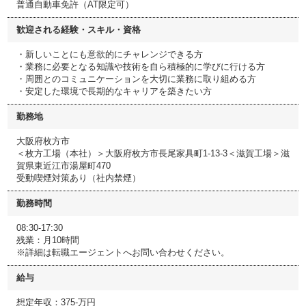
普通自動車免許（AT限定可）
歓迎される経験・スキル・資格
・新しいことにも意欲的にチャレンジできる方
・業務に必要となる知識や技術を自ら積極的に学びに行ける方
・周囲とのコミュニケーションを大切に業務に取り組める方
・安定した環境で長期的なキャリアを築きたい方
勤務地
大阪府枚方市
＜枚方工場（本社）＞大阪府枚方市長尾家具町1-13-3＜滋賀工場＞滋
賀県東近江市湯屋町470
受動喫煙対策あり（社内禁煙）
勤務時間
08:30-17:30
残業：月10時間
※詳細は転職エージェントへお問い合わせください。
給与
想定年収：375-万円