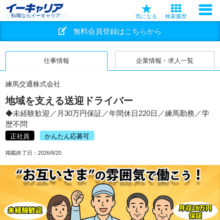
転職ならイーキャリア
気になる
検索履歴
無料会員登録はこちらから
仕事情報
企業情報・求人一覧
練馬交通株式会社
地域を支える送迎ドライバー
◆未経験歓迎／月30万円保証／年間休日220日／練馬勤務／学
歴不問
正社員
かんたん応募可
掲載終了日：
2026/8/20