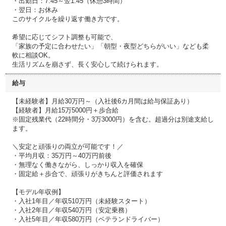
・出勤日：7:45～翌1:45（休憩3時間）
・翌日：お休み
このサイクルを繰り返す働き方です。
希望に応じてシフト調整も可能で、
「家族の予定に合わせたい」「朝型・夜型どちらがいい」なども柔
軟に相談OK。
生活リズムを崩さず、長く安心して続けられます。
給与
【未経験者】月給30万円～（入社後6カ月間は給与保証あり）
【経験者】月給15万5000円＋歩合給
※固定残業代（22時間分・3万3000円）を含む。超過分は別途支給し
ます。
＼安定と頑張りの両立が可能です！／
・平均月収：35万円～40万円前後
・無理なく働きながら、しっかり収入を確保
・固定給＋歩合で、頑張りがきちんと評価されます
【モデル年収例】
・入社1年目／年収510万円（未経験スタート）
・入社2年目／年収540万円（安定乗務）
・入社5年目／年収580万円（ベテランドライバー）