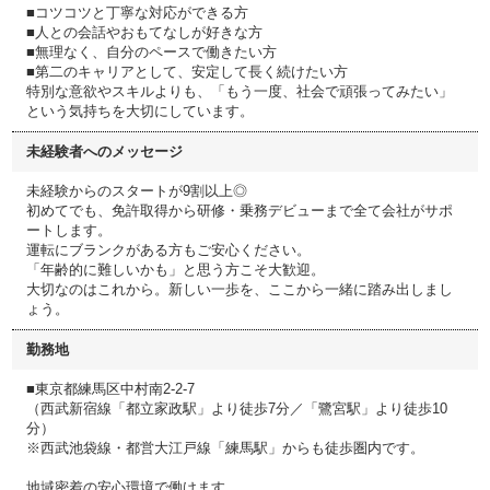
■コツコツと丁寧な対応ができる方
■人との会話やおもてなしが好きな方
■無理なく、自分のペースで働きたい方
■第二のキャリアとして、安定して長く続けたい方
特別な意欲やスキルよりも、「もう一度、社会で頑張ってみたい」
という気持ちを大切にしています。
未経験者へのメッセージ
未経験からのスタートが9割以上◎
初めてでも、免許取得から研修・乗務デビューまで全て会社がサポ
ートします。
運転にブランクがある方もご安心ください。
「年齢的に難しいかも」と思う方こそ大歓迎。
大切なのはこれから。新しい一歩を、ここから一緒に踏み出しまし
ょう。
勤務地
■東京都練馬区中村南2-2-7
（西武新宿線「都立家政駅」より徒歩7分／「鷺宮駅」より徒歩10
分）
※西武池袋線・都営大江戸線「練馬駅」からも徒歩圏内です。
地域密着の安心環境で働けます。