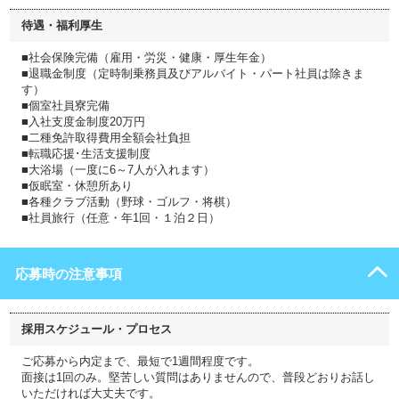
待遇・福利厚生
■社会保険完備（雇用・労災・健康・厚生年金）
■退職金制度（定時制乗務員及びアルバイト・パート社員は除きま
す）
■個室社員寮完備
■入社支度金制度20万円
■二種免許取得費用全額会社負担
■転職応援･生活支援制度
■大浴場（一度に6～7人が入れます）
■仮眠室・休憩所あり
■各種クラブ活動（野球・ゴルフ・将棋）
■社員旅行（任意・年1回・１泊２日）
応募時の注意事項
採用スケジュール・プロセス
ご応募から内定まで、最短で1週間程度です。
面接は1回のみ。堅苦しい質問はありませんので、普段どおりお話し
いただければ大丈夫です。