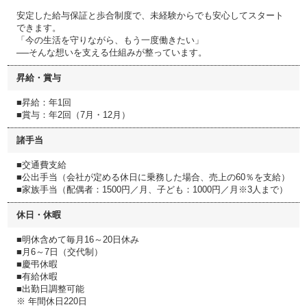
安定した給与保証と歩合制度で、未経験からでも安心してスタート
できます。
「今の生活を守りながら、もう一度働きたい」
──そんな想いを支える仕組みが整っています。
昇給・賞与
■昇給：年1回
■賞与：年2回（7月・12月）
諸手当
■交通費支給
■公出手当（会社が定める休日に乗務した場合、売上の60％を支給）
■家族手当（配偶者：1500円／月、子ども：1000円／月※3人まで）
休日・休暇
■明休含めて毎月16～20日休み
■月6～7日（交代制）
■慶弔休暇
■有給休暇
■出勤日調整可能
※ 年間休日220日