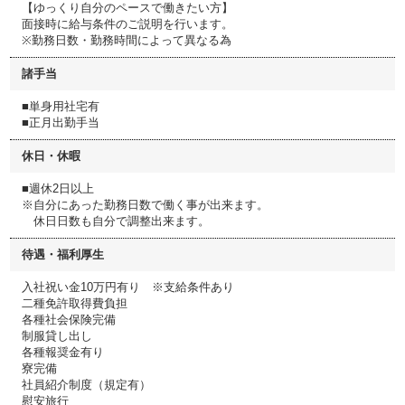
【ゆっくり自分のペースで働きたい方】
面接時に給与条件のご説明を行います。
※勤務日数・勤務時間によって異なる為
諸手当
■単身用社宅有
■正月出勤手当
休日・休暇
■週休2日以上
※自分にあった勤務日数で働く事が出来ます。
休日日数も自分で調整出来ます。
待遇・福利厚生
入社祝い金10万円有り ※支給条件あり
二種免許取得費負担
各種社会保険完備
制服貸し出し
各種報奨金有り
寮完備
社員紹介制度（規定有）
慰安旅行