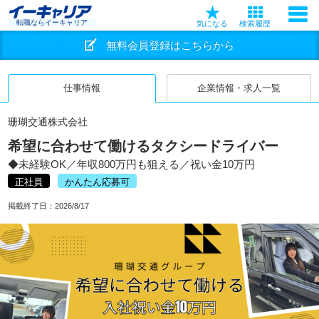
転職ならイーキャリア
気になる
検索履歴
無料会員登録はこちらから
仕事情報
企業情報・求人一覧
珊瑚交通株式会社
希望に合わせて働けるタクシードライバー
◆未経験OK／年収800万円も狙える／祝い金10万円
正社員
かんたん応募可
掲載終了日：
2026/8/17