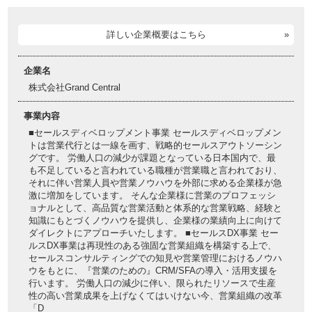
詳しい企業概要はこちら
企業名
株式会社Grand Central
事業内容
■セールスディベロップメント事業 セールスディベロップメン
トは営業代行とは一線を画す、戦略的セールスアウトソーシン
グです。 労働人口の減少が課題となっている日本国内で、最
も不足していると言われている職種が営業職と言われており、
それに伴い営業人員や営業ノウハウを外部に求める企業様が急
激に増加をしています。 そんな企業様に営業のプロフェッシ
ョナルとして、高品質な営業活動と体系的な営業戦略、経験と
知識にもとづくノウハウを提供し、企業様の業績向上に向けて
ダイレクトにアプローチいたします。 ■セールスDX事業 セー
ルスDX事業は再現性のある強固な営業組織を構築する上で、
セールスコンサルティングでの知見や営業管理におけるノウハ
ウをもとに、『営業のための』CRM/SFAの導入・活用支援を
行います。 労働人口の減少に伴い、限られたリソースで生産
性の高い営業成果を上げなくてはいけない今、営業組織の改革
「D