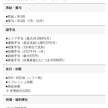
昇給・賞与
■昇給／年1回
■賞与／年2回（7月・12月）
諸手当
■エリア手当（最大24,000円/月）
■通勤手当（規定支給/上限5万円/月）
■残業手当（1分単位で支給）
■役職手当（2万2千円～/月）
■資格手当（最大8万円）
■家族手当（扶養家族1人につき月5000円）
休日・休暇
■月9～10日休（シフト制）
■リフレッシュ休暇
■有給休暇
※ 年間休日120日
待遇・福利厚生