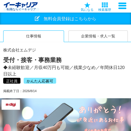
転職ならイーキャリア
気になる
検索履歴
無料会員登録はこちらから
仕事情報
企業情報・求人一覧
株式会社エムデジ
受付・接客・事務業務
◆未経験歓迎／月収40万円も可能／残業少なめ／年間休日120
日以上
正社員
かんたん応募可
掲載終了日：
2026/8/14