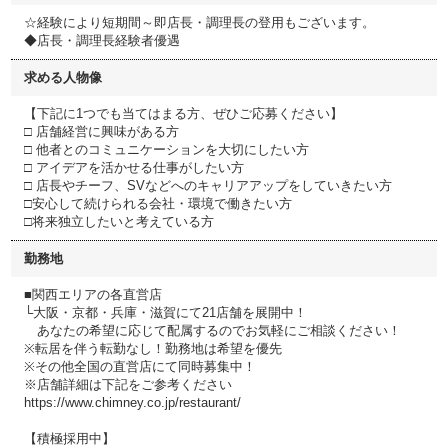
☆経験により短期間～即店長・調理長の登用もございます。
◆店長・調理長経験者優遇
求める人物像
【下記に1つでも当てはまる方、ぜひご応募ください】
□ 店舗経営に興味がある方
□ 他者とのコミュニケーションを大切にしたい方
□ アイデアを活かせる仕事がしたい方
□ 店長やチーフ、SVなどへのキャリアアップをしていきたい方
□安心して続けられる会社・環境で働きたい方
□将来独立したいと考えている方
勤務地
■関西エリアの各直営店
└大阪・京都・兵庫・滋賀にて21店舗を展開中！
あなたの希望に応じて配属するのでお気軽にご相談ください！
※転居を伴う転勤なし！勤務地は希望を優先
※その他全国の直営店にて同時募集中！
※店舗詳細は下記をご参考ください
https://www.chimney.co.jp/restaurant/
【積極採用中】