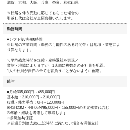
滋賀、京都、大阪、兵庫、奈良、和歌山県
※転居を伴う異動に応じてもらった場合の
引越し代は会社が全額負担いたします。
勤務時間
■シフト制/実働8時間
※店舗の営業時間（勤務の可能性のある時間帯）は地域・業態によ
り異なります。
＼平均残業時間を短縮・定時退社を実現／
業態・地域によりますが、1店舗に複数名の正社員を配置。
1人の社員が責任の全てを背負うことがないように配慮。
給与
■月給305,000円～485,000円
基本給：210,000円～210,000円
役職・能力手当：0円～120,000円
※43H23M～44H05Ⅿ/95,000円～155,000円の固定残業代含む
※年齢・経験を考慮して厚遇します
※前職給与保証
※超過分別途支給/上記時間に満たない場合も満額支給