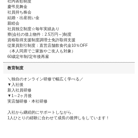
社内表彰制度
慶弔見舞金
社員持ち株会
結婚・出産祝い金
親睦会
社員独立制度☆毎年実績あり
寮(会社の借上物件：2.5万円～)制度
資格取得支援制度調理士免許取得支援
従業員割引制度：直営店舗飲食代金10％OFF
（本人同席でご家族やご友人も対象）
60歳定年制/定年後再雇
教育制度
＼独自のオンライン研修で幅広く学べる／
▼入社後
新入社員研修
▼1～2ヶ月後
実店舗研修・本社研修
入社から継続的にサポートしながら、
1人ひとりの経験に合わせて成長の後押しをしています！