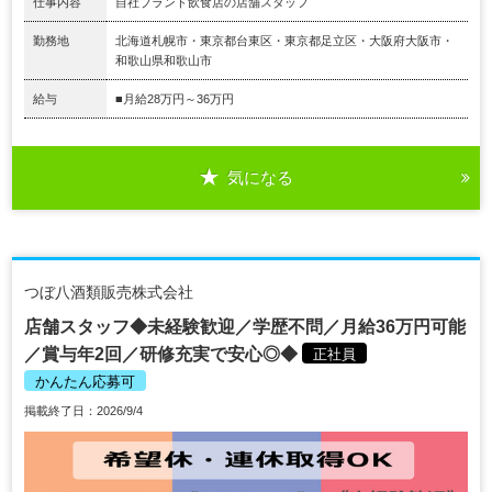
仕事内容
自社ブランド飲食店の店舗スタッフ
勤務地
北海道札幌市・東京都台東区・東京都足立区・大阪府大阪市・
和歌山県和歌山市
給与
■月給28万円～36万円
気になる
つぼ八酒類販売株式会社
店舗スタッフ◆未経験歓迎／学歴不問／月給36万円可能
／賞与年2回／研修充実で安心◎◆
正社員
かんたん応募可
掲載終了日：2026/9/4