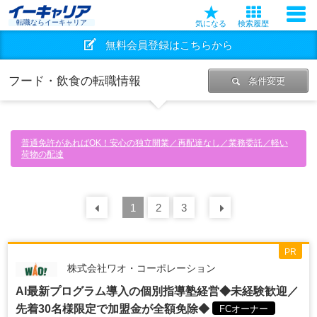
転職ならイーキャリア
気になる
検索履歴
無料会員登録はこちらから
フード・飲食の転職情報
条件変更
普通免許があればOK！安心の独立開業／再配達なし／業務委託／軽い
荷物の配達
前の
1
30
2
件
3
次の
30
件
PR
株式会社ワオ・コーポレーション
AI最新プログラム導入の個別指導塾経営◆未経験歓迎／
先着30名様限定で加盟金が全額免除◆
FCオーナー