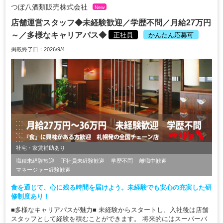
つぼ八酒類販売株式会社
New
店舗運営スタッフ◆未経験歓迎／学歴不問／月給27万円
～／多様なキャリアパス◆
正社員
かんたん応募可
掲載終了日：2026/9/4
社宅・家賃補助あり
職種未経験歓迎
正社員未経験歓迎
学歴不問
離職中歓迎
マネージャー経験歓迎
食を通じて、心に残る時間を届けよう。未経験でも安心の充実した研
修制度あり！
■多様なキャリアパスが魅力■ 未経験からスタートし、入社後は店舗
スタッフとして経験を積むことができます。 将来的にはスーパーバ