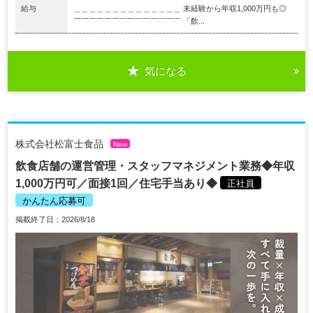
給与
＿＿＿＿＿＿＿＿＿＿＿＿＿＿ 未経験から年収1,000万円も◎
￣￣￣￣￣￣￣￣￣￣￣￣￣￣ 「飲...
気になる
株式会社松富士食品
New
飲食店舗の運営管理・スタッフマネジメント業務◆年収
1,000万円可／面接1回／住宅手当あり◆
正社員
かんたん応募可
掲載終了日：2026/8/18