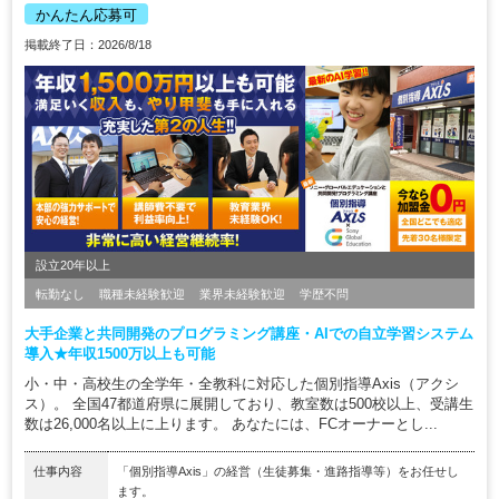
かんたん応募可
掲載終了日：2026/8/18
設立20年以上
転勤なし
職種未経験歓迎
業界未経験歓迎
学歴不問
大手企業と共同開発のプログラミング講座・AIでの自立学習システム
導入★年収1500万以上も可能
小・中・高校生の全学年・全教科に対応した個別指導Axis（アクシ
ス）。 全国47都道府県に展開しており、教室数は500校以上、受講生
数は26,000名以上に上ります。 あなたには、FCオーナーとし...
仕事内容
「個別指導Axis」の経営（生徒募集・進路指導等）をお任せし
ます。