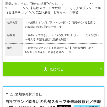
湯気の向こうに、“誰かの笑顔”がある。 ╭────────────･･･
✨─────╮ ＼＼ 未経験スタート大歓迎 ／／ ＼＼ 人気ブランドで誇
れる仕事を ／／ ＼＼ 安定×成長、どちらも叶う環境...
仕事内容
【未経験から“人気ブランドの一員”へ】行列ができる名店で、
お客様に笑顔を届ける仕事です！
勤務地
「家の近くで働きたい」「安定して続けたい」――そんな想い
を叶える“希望考慮型”の勤務地制度！
給与
【飲食でのマネジメント経験がある方】月給30万円～34万
6,500円 ※スキル・経験を考慮の上、当...
気になる
つぼ八酒類販売株式会社
自社ブランド飲食店の店舗スタッフ◆未経験歓迎／学歴