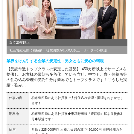
設立20年以上
社会貢献活動に積極的
従業員数が1000人以上
U・Iターン歓迎
業界をけん引する企業の安定性＋男女ともに安心の環境
【受託件数トップクラスの安定した基盤】 450カ所以上でサービスを
提供し、お客様の業態も多角化している当社。中でも、寮・保養所等
の住み込み管理の受託件数は業界でもトップクラスです！こうした実
績・強み...
仕事内容
柏市豊四季にある社員寮で夫婦住込み管理・調理をおまかせし
ます！
勤務地
柏市豊四季にある社員寮◆東武野田線『豊四季』駅より徒歩3
分◆駅近です！
給与
月給：225,000円以上 ※ご夫婦合算で450,000円 ※経験能力を