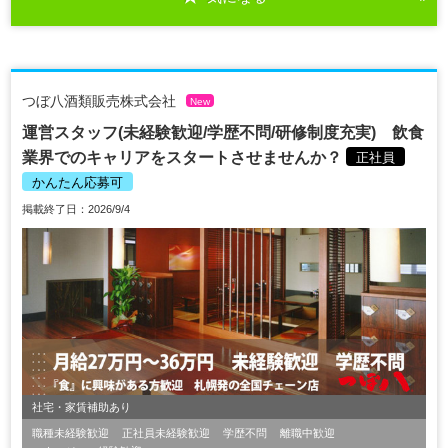
つぼ八酒類販売株式会社
New
運営スタッフ(未経験歓迎/学歴不問/研修制度充実) 飲食
業界でのキャリアをスタートさせませんか？
正社員
かんたん応募可
掲載終了日：2026/9/4
社宅・家賃補助あり
職種未経験歓迎
正社員未経験歓迎
学歴不問
離職中歓迎