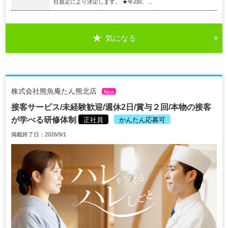
社規定により決定します。 ★年2回、...
気になる
株式会社熊魚庵たん熊北店
New
接客サービス/未経験歓迎/週休2日/賞与２回/本物の接客
が学べる研修体制
正社員
かんたん応募可
掲載終了日：2026/9/1