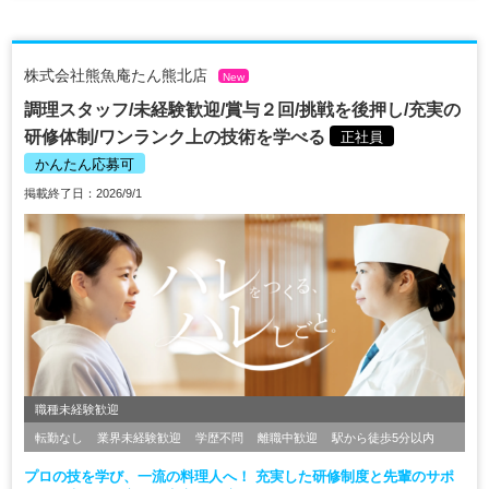
株式会社熊魚庵たん熊北店
New
調理スタッフ/未経験歓迎/賞与２回/挑戦を後押し/充実の
研修体制/ワンランク上の技術を学べる
正社員
かんたん応募可
掲載終了日：2026/9/1
職種未経験歓迎
転勤なし
業界未経験歓迎
学歴不問
離職中歓迎
駅から徒歩5分以内
プロの技を学び、一流の料理人へ！ 充実した研修制度と先輩のサポ