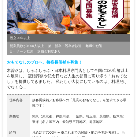
設立20年以上
従業員数が1000人以上
第二新卒・既卒者歓迎
離職中歓迎
U・Iターン歓迎
退職金制度あり
おもてなしのプロへ。接客長候補を募集！
木曽路は、しゃぶしゃぶ・日本料理専門店として全国に120店舗以上
を展開し、 冠婚葬祭や記念日など人生の節目に寄り添う「おもてな
し」を提供してきました。 私たちが大切にしているのは、料理だけ
でなく心...
仕事内容
接客長候補／お客様への「最高のおもてなし」を追求できる環
境です！
勤務地
関東（東京都、神奈川県、千葉県、埼玉県、茨城県、栃木県）
東海（名古屋市内、愛知県三河地区、尾張地区...
給与
月給24万7000円〜 ※これまでの経験・能力を充分考慮し、当