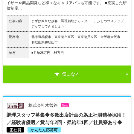
イザーや商品開発など様々なキャリアパスも可能です。 ■充実した研
修制度...
仕事内容
まずは簡単な接客・調理補助からスタート。少しづつステップ
アップしてきましょう！
勤務地
北海道札幌市・東京都台東区・東京都足立区・大阪府大阪市・
和歌山県和歌山市
給与
■月給28万円～36万円
気になる
株式会社木曽路
New
調理スタッフ募集◆多数出店計画の為正社員積極採用！
／経験者優遇／賞与年2回・昇給年1回／社員寮あり◆
正社員
かんたん応募可