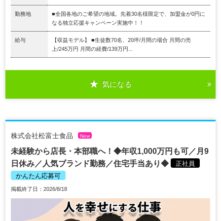
勤務地
■全国各地のご希望の地域。先着30名様限定で、加盟金が0円に
なる独立応援キャンペーン実施中！！
給与
【収益モデル】 ■生徒数70名、20坪/月間の場合 月間の売
上/245万円 月間の経費/139万円...
気になる
株式会社松富士食品
New
未経験から店長・本部職へ！◆年収1,000万円も可／月9
日休み／人気ブランド勤務／住宅手当あり◆
正社員
かんたん応募可
掲載終了日：2026/8/18