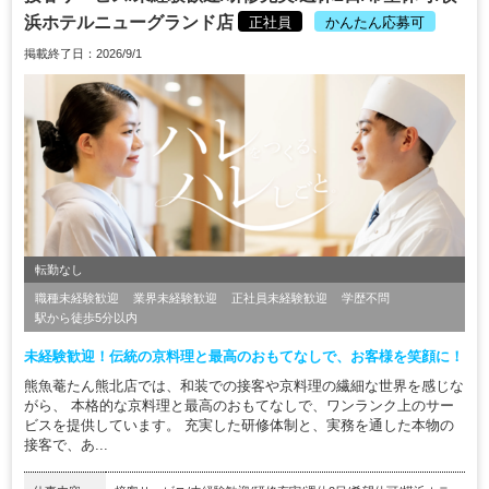
浜ホテルニューグランド店
正社員
かんたん応募可
掲載終了日：2026/9/1
転勤なし
職種未経験歓迎
業界未経験歓迎
正社員未経験歓迎
学歴不問
駅から徒歩5分以内
未経験歓迎！伝統の京料理と最高のおもてなしで、お客様を笑顔に！
熊魚菴たん熊北店では、和装での接客や京料理の繊細な世界を感じな
がら、 本格的な京料理と最高のおもてなしで、ワンランク上のサー
ビスを提供しています。 充実した研修体制と、実務を通した本物の
接客で、あ...