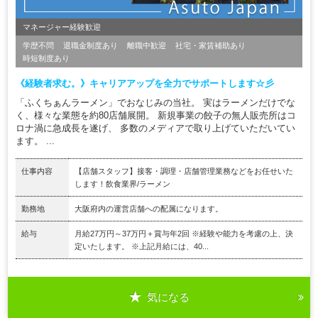
マネージャー経験歓迎
学歴不問
退職金制度あり
離職中歓迎
社宅・家賃補助あり
時短制度あり
《経験者求む。》キャリアアップを全力でサポートします☆彡
「ふくちぁんラーメン」でおなじみの当社。 実はラーメンだけでな
く、様々な業態を約80店舗展開。 新規事業の餃子の無人販売所はコ
ロナ渦に急成長を遂げ、 多数のメディアで取り上げていただいてい
ます。 ...
仕事内容
【店舗スタッフ】接客・調理・店舗管理業務などをお任せいた
します！飲食業界/ラーメン
勤務地
大阪府内の運営店舗への配属になります。
給与
月給27万円～37万円＋賞与年2回 ※経験や能力を考慮の上、決
定いたします。 ※上記月給には、40...
気になる