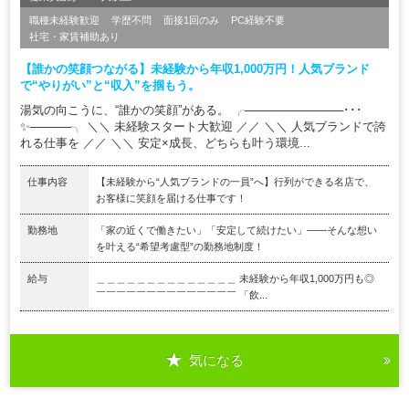
職種未経験歓迎
学歴不問
面接1回のみ
PC経験不要
社宅・家賃補助あり
【誰かの笑顔つながる】未経験から年収1,000万円！人気ブランド
で“やりがい”と“収入”を掴もう。
湯気の向こうに、“誰かの笑顔”がある。 ╭────────────･･･
✨─────╮ ＼＼ 未経験スタート大歓迎 ／／ ＼＼ 人気ブランドで誇
れる仕事を ／／ ＼＼ 安定×成長、どちらも叶う環境...
仕事内容
【未経験から“人気ブランドの一員”へ】行列ができる名店で、
お客様に笑顔を届ける仕事です！
勤務地
「家の近くで働きたい」「安定して続けたい」――そんな想い
を叶える“希望考慮型”の勤務地制度！
給与
＿＿＿＿＿＿＿＿＿＿＿＿＿＿ 未経験から年収1,000万円も◎
￣￣￣￣￣￣￣￣￣￣￣￣￣￣ 「飲...
気になる