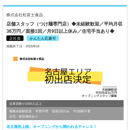
株式会社松富士食品
店舗スタッフ（つけ麺専門店）◆未経験歓迎／平均月収
36万円／面接1回／月9日以上休み／住宅手当あり◆
正社員
かんたん応募可
掲載終了日：2026/8/18
従業員数が1000人以上
職種未経験歓迎
学歴不問
面接1回のみ
PC経験不要
社宅・家賃補助あり
名古屋初上陸。オープニングから関われるチャンス！