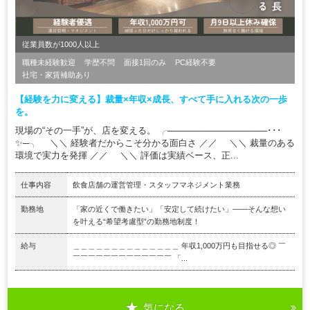
従業員数が1000人以上
職種未経験歓迎
学歴不問
面接1回のみ
PC経験不要
社宅・家賃補助あり
【経験を力に変える】裁量×年収×成長、すべて手に入れる次の一歩
を。
現場の“その一手”が、店を変える。 ╭────────────────･･･
✨─╮ ＼＼ 経験者だからこそ分かる面白さ ／／ ＼＼ 裁量のある
環境で実力を発揮 ／／ ＼＼ 評価は実績ベース、正...
仕事内容
飲食店舗の運営管理・スタッフマネジメント業務
勤務地
「家の近くで働きたい」「安定して続けたい」――そんな想い
を叶える“希望考慮型”の勤務地制度！
給与
＿＿＿＿＿＿＿＿＿＿＿＿＿＿ 年収1,000万円も目指せる◎ ￣
￣￣￣￣￣￣￣￣￣￣￣￣￣ 「...
気になる