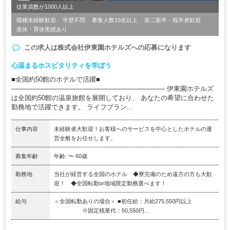
従業員数が1000人以上
職種未経験歓迎
学歴不問
募集人数10名以上
第二新卒・既卒者歓迎
産休・育休実績あり
この求人は
株式会社伊東園ホテルズ
への応募になります
心温まるホスピタリティを学ぼう
■全国約50館のホテルで活躍■
――――――――――――――――――――――― 伊東園ホテルズ
は全国約50館の温泉旅館を展開しており、 あなたの希望に合わせた
勤務地で活躍できます。 ライフプラン...
仕事内容
未経験者大歓迎！お客様へのサービスを中心としたホテルの運
営全般をお任せします。
募集年齢
年齢: 〜 60歳
勤務地
当社が経営する全国のホテル ◆寮完備のため遠方の方も大歓
迎！ ◆全国転勤or地域限定勤務選べます！
給与
＜全国転勤ありの場合＞ ■初任給：月給275,550円以上
※固定残業代：50,550円...