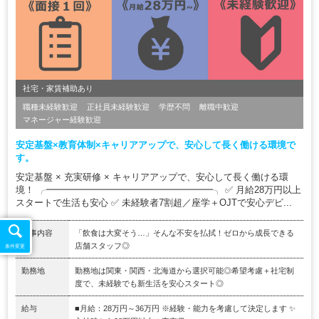
社宅・家賃補助あり
職種未経験歓迎
正社員未経験歓迎
学歴不問
離職中歓迎
マネージャー経験歓迎
安定基盤×教育体制×キャリアアップで、安心して長く働ける環境で
す。
安定基盤 × 充実研修 × キャリアアップで、安心して長く働ける環
境！ ╭━━━━━━━━━━━━━━━━━━╮ ✅ 月給28万円以上
スタートで生活も安心 ✅ 未経験者7割超／座学＋OJTで安心デビ...
仕事内容
「飲食は大変そう…」そんな不安を払拭！ゼロから成長できる
店舗スタッフ◎
条件変更
勤務地
勤務地は関東・関西・北海道から選択可能◎希望考慮＋社宅制
度で、未経験でも新生活を安心スタート◎
給与
■月給：28万円～36万円 ※経験・能力を考慮して決定します ✨