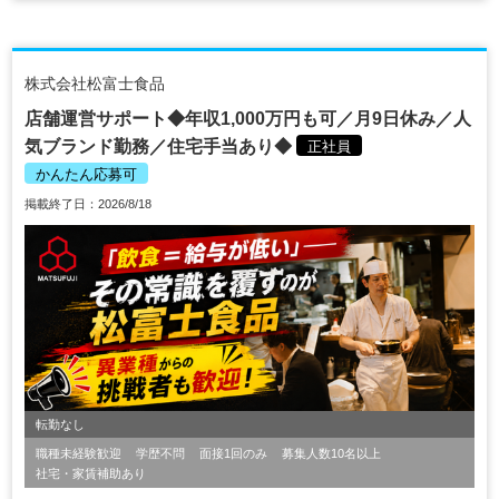
株式会社松富士食品
店舗運営サポート◆年収1,000万円も可／月9日休み／人
気ブランド勤務／住宅手当あり◆
正社員
かんたん応募可
掲載終了日：2026/8/18
転勤なし
職種未経験歓迎
学歴不問
面接1回のみ
募集人数10名以上
社宅・家賃補助あり