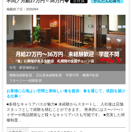
不問／月給27万円～36万円◆
正社員
かんたん応募可
掲載終了日：2026/9/4
社宅・家賃補助あり
職種未経験歓迎
正社員未経験歓迎
学歴不問
離職中歓迎
マネージャー経験歓迎
お客様に心地よい空間と美味しい食を提供 食を通じて、笑顔を届け
る仕事！
■多様なキャリアパスが魅力■ 未経験からスタートし、入社後は店舗
スタッフとして経験を積むことができます。 将来的にはスーパーバ
イザーや商品開発など様々なキャリアパスも可能です。 ■充実した研
修制度...