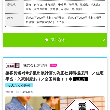
勤務地
関東（東京都、神奈川県、千葉県、埼玉県、茨城県、栃木県）
東海（名古屋市内、愛知県三河地区、尾張地区...
給与
月給24万7000円以上（未経験者） 月給33万9000円以上（料理
長候補／管理職経験者） ※これ...
気になる
株式会社木曽路
New
接客長候補◆多数出展計画の為正社員積極採用！／住宅
手当・入寮制度あり／全国募集！！◆
正社員
かんたん応募可
掲載終了日：2026/8/23