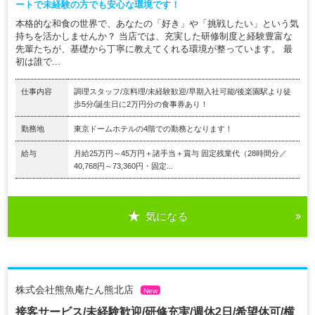
ートで未経験の方でも安心な環境です！
本格的な和食の世界で、あなたの「好き」や「挑戦したい」という気
持ちを活かしませんか？ 当店では、充実した研修制度と経験豊富な
先輩たちが、基礎から丁寧に教えてくれる環境が整っています。 最
初は誰で...
仕事内容
調理スタッフ/京料理/未経験歓迎/早期入社可能/後楽園駅より徒
歩5分/誕生日に2万円分の食事券あり！
勤務地
東京ドームホテルの4階での勤務となります！
給与
月給25万円～45万円＋諸手当＋賞与 固定残業代（28時間分／
40,768円～73,360円・固定...
気になる
株式会社熊魚庵たん熊北店
New
接客サービス/未経験歓迎/研修充実/週休2日/希望休可/横