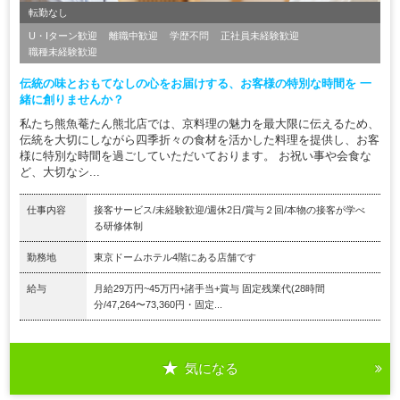
転勤なし
U・Iターン歓迎
離職中歓迎
学歴不問
正社員未経験歓迎
職種未経験歓迎
伝統の味とおもてなしの心をお届けする、お客様の特別な時間を 一
緒に創りませんか？
私たち熊魚菴たん熊北店では、京料理の魅力を最大限に伝えるため、
伝統を大切にしながら四季折々の食材を活かした料理を提供し、お客
様に特別な時間を過ごしていただいております。 お祝い事や会食な
ど、大切なシ...
仕事内容
接客サービス/未経験歓迎/週休2日/賞与２回/本物の接客が学べ
る研修体制
勤務地
東京ドームホテル4階にある店舗です
給与
月給29万円~45万円+諸手当+賞与 固定残業代(28時間
分/47,264〜73,360円・固定...
気になる