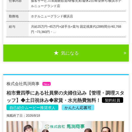
仕事内容
接客サービス/未経験歓迎/研修充実/週休2日/希望休可/横浜ホテ
ルニューグランド店
勤務地
ホテルニューグランド横浜店
給与
月給25万円~45万円+諸手当+賞与 固定残業代(28時間分/40,768
円 ~73,360円・...
気になる
株式会社馬渕商事
New
柏市豊四季にある社員寮の夫婦住込み【管理・調理スタ
ッフ】◆土日祝休み◆家賃・水光熱費無料！
契約社員
自己紹介ムービー推奨求人
かんたん応募可
掲載終了日：2026/8/18