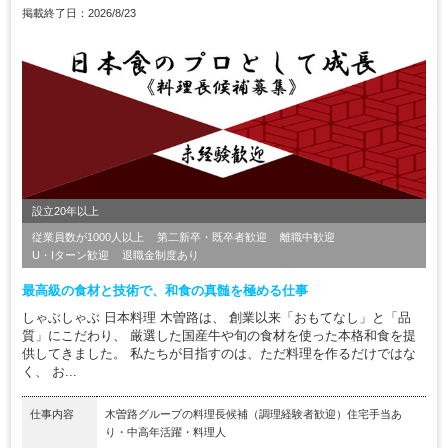
掲載終了日：2026/8/23
設立20年以上
従業員数が1000人以上
第二新卒・既卒者歓迎
離職中歓迎
U・Iターン歓迎
退職金制度あり
最高級の食材と技術で、和食の真髄を極める仕事
しゃぶしゃぶ 日本料理 木曽路は、 創業以来「おもてなし」と「品
質」にこだわり、 厳選した国産牛や旬の食材を使った本格和食を提
供してきました。 私たちが目指すのは、ただ料理を作るだけではな
く、 お...
仕事内容
木曽路グループの料理長候補（調理経験者歓迎）住宅手当あ
り・中高年活躍・料理人