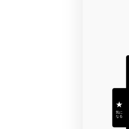
気に
なる