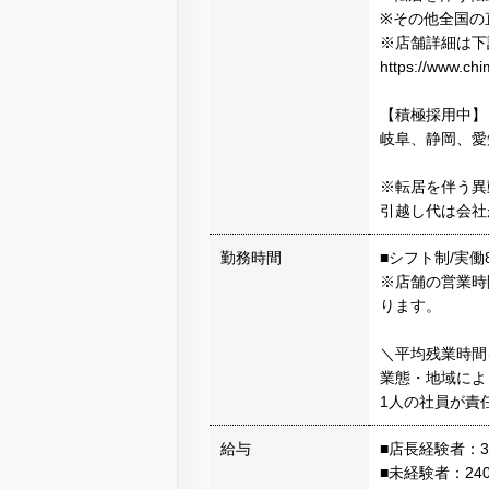
※その他全国の
※店舗詳細は下
https://www.chi
【積極採用中】
岐阜、静岡、愛
※転居を伴う異
引越し代は会社
勤務時間
■シフト制/実働
※店舗の営業時
ります。
＼平均残業時間
業態・地域によ
1人の社員が責
給与
■店長経験者：305
■未経験者：240,