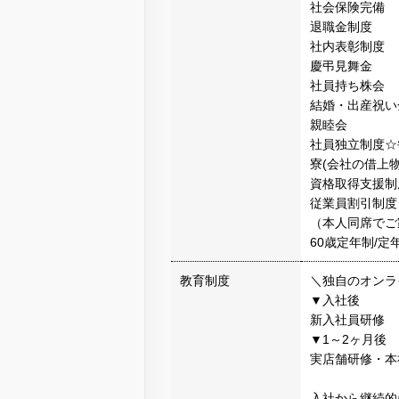
社会保険完備
退職金制度
社内表彰制度
慶弔見舞金
社員持ち株会
結婚・出産祝い
親睦会
社員独立制度☆
寮(会社の借上物
資格取得支援制
従業員割引制度
（本人同席でご
60歳定年制/定
教育制度
＼独自のオンラ
▼入社後
新入社員研修
▼1～2ヶ月後
実店舗研修・本
入社から継続的