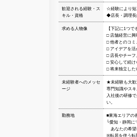
歓迎される経験・ス
☆経験により短
キル・資格
◆店長・調理長
求める人物像
【下記に1つで
□ 店舗経営に
□ 他者とのコ
□ アイデアを
□ 店長やチー
□ 安心して続
□ 将来独立し
未経験者へのメッセ
★未経験も大歓
ージ
専門知識やスキ
入社後の研修で
い。
勤務地
■東海エリアの
└愛知・静岡に
あなたの希望
※転居を伴う転