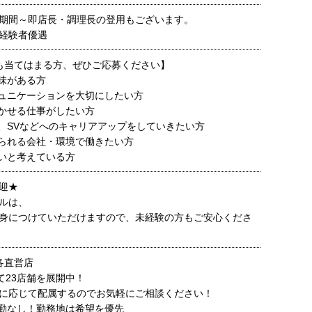
期間～即店長・調理長の登用もございます。
経験者優遇
も当てはまる方、ぜひご応募ください】
興味がある方
ミュニケーションを大切にしたい方
活かせる仕事がしたい方
フ、SVなどへのキャリアアップをしていきたい方
けられる会社・環境で働きたい方
たいと考えている方
迎★
ルは、
身につけていただけますので、未経験の方もご安心くださ
各直営店
て23店舗を展開中！
に応じて配属するのでお気軽にご相談ください！
勤なし！勤務地は希望を優先