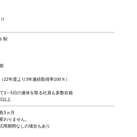
あり
ト制
暇
（22年度より3年連続取得率100％）
て3～5日の連休を取る社員も多数在籍
日以上
長3ヵ月
変わりません。
試用期間なしの場合もあり