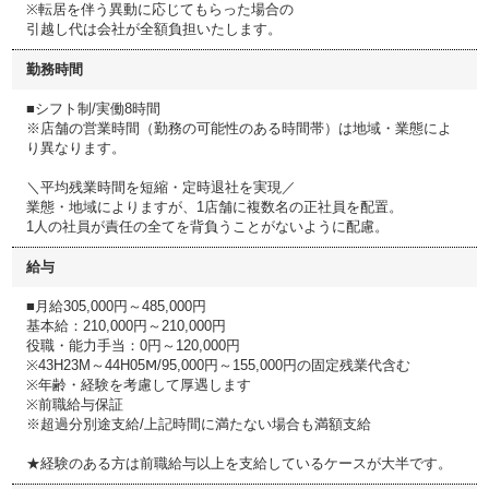
※転居を伴う異動に応じてもらった場合の
引越し代は会社が全額負担いたします。
勤務時間
■シフト制/実働8時間
※店舗の営業時間（勤務の可能性のある時間帯）は地域・業態によ
り異なります。
＼平均残業時間を短縮・定時退社を実現／
業態・地域によりますが、1店舗に複数名の正社員を配置。
1人の社員が責任の全てを背負うことがないように配慮。
給与
■月給305,000円～485,000円
基本給：210,000円～210,000円
役職・能力手当：0円～120,000円
※43H23M～44H05Ⅿ/95,000円～155,000円の固定残業代含む
※年齢・経験を考慮して厚遇します
※前職給与保証
※超過分別途支給/上記時間に満たない場合も満額支給
★経験のある方は前職給与以上を支給しているケースが大半です。