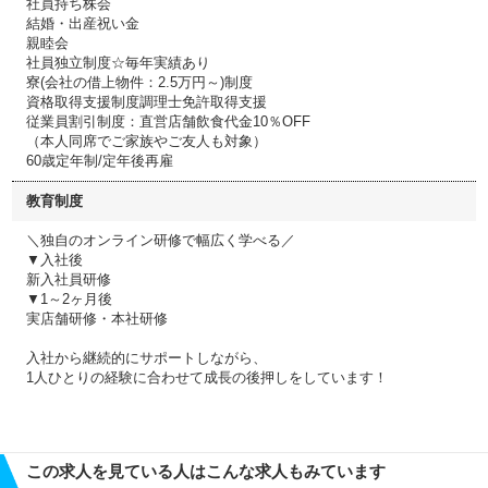
社員持ち株会
結婚・出産祝い金
親睦会
社員独立制度☆毎年実績あり
寮(会社の借上物件：2.5万円～)制度
資格取得支援制度調理士免許取得支援
従業員割引制度：直営店舗飲食代金10％OFF
（本人同席でご家族やご友人も対象）
60歳定年制/定年後再雇
教育制度
＼独自のオンライン研修で幅広く学べる／
▼入社後
新入社員研修
▼1～2ヶ月後
実店舗研修・本社研修
入社から継続的にサポートしながら、
1人ひとりの経験に合わせて成長の後押しをしています！
この求人を見ている人はこんな求人もみています