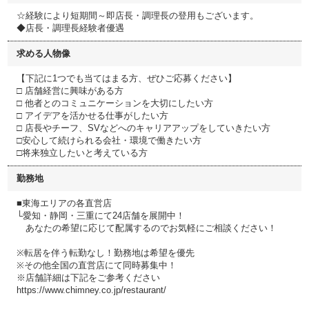
☆経験により短期間～即店長・調理長の登用もございます。
◆店長・調理長経験者優遇
求める人物像
【下記に1つでも当てはまる方、ぜひご応募ください】
□ 店舗経営に興味がある方
□ 他者とのコミュニケーションを大切にしたい方
□ アイデアを活かせる仕事がしたい方
□ 店長やチーフ、SVなどへのキャリアアップをしていきたい方
□安心して続けられる会社・環境で働きたい方
□将来独立したいと考えている方
勤務地
■東海エリアの各直営店
└愛知・静岡・三重にて24店舗を展開中！
あなたの希望に応じて配属するのでお気軽にご相談ください！
※転居を伴う転勤なし！勤務地は希望を優先
※その他全国の直営店にて同時募集中！
※店舗詳細は下記をご参考ください
https://www.chimney.co.jp/restaurant/