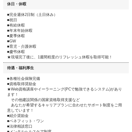
休日・休暇
■完全週休2日制（土日休み）
■祝日
■有給休暇
■年末年始休暇
■夏季休暇
■GW
■育児・介護休暇
■慶弔休暇
★現場完了後に、1週間程度のリフレッシュ休暇を取得可能！
待遇・福利厚生
■各種社会保険完備
■資格取得奨励金
★Web資格講座やイーラーニング(PCで勉強できるシステム)があり
ます！
その他建設関係の国家資格取得支援など
あなたが希望するキャリアプランに合わせたサポート制度をご用
意しています！
■紹介奨励金
■ベネフィット・ワン
■法律相談窓口
■メンタルヘルスケア制度