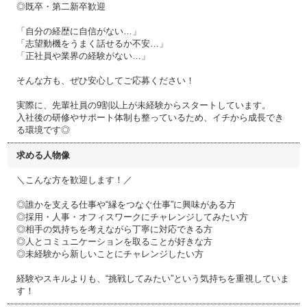
◎既卒・第二新卒歓迎
「自分の経歴に自信がない…」
「志望動機をうまく話せるか不安…」
「正社員や業界の経験がない…」
そんな方も、ぜひ安心してご応募ください！
実際に、先輩社員の9割以上が未経験からスタートしています。
入社後の研修やサポート体制も整っているため、イチから成長でき
る環境です◎
求める人物像
＼こんな方を歓迎します！／
◎誰かを支える仕事や“縁をつなぐ仕事”に興味がある方
◎採用・人事・オフィスワークにチャレンジしてみたい方
◎相手の気持ちを考えながら丁寧に対応できる方
◎人とコミュニケーションを取ることが好きな方
◎未経験から新しいことにチャレンジしたい方
経験やスキルよりも、“挑戦してみたい”という気持ちを重視していま
す！