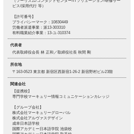
（ツーリズム/コンタクトセンター/ITソリューション/研修サー
ビス/採用代行 等）
【許可番号】
プライバシーマーク：10830449
労働者派遣事業：派13-303310
有料職業紹介事業：13-ユ-310374
代表者
代表取締役会長 林 正和／取締役社長 秋間 剛
所在地
〒163-0523 東京都 新宿区西新宿1-26-2 新宿野村ビル23階
関連会社
【提携校】
専門学校マーキュリー情報コミュニケーションカレッジ
【グループ会社】
株式会社マーキュリーグローバル
株式会社アルヴァスデザイン
成幸日本語学校
国際アカデミー日本語学院 池袋校