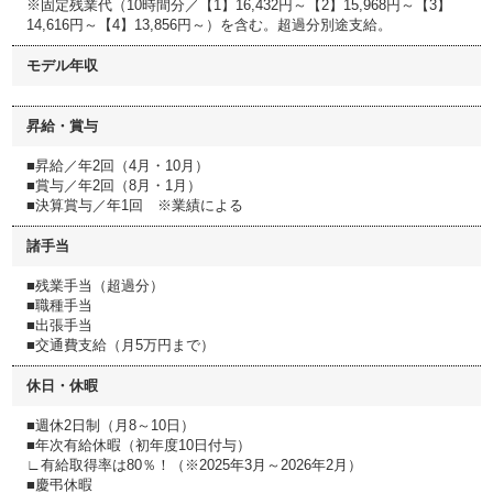
※固定残業代（10時間分／【1】16,432円～【2】15,968円～【3】
14,616円～【4】13,856円～）を含む。超過分別途支給。
モデル年収
昇給・賞与
■昇給／年2回（4月・10月）
■賞与／年2回（8月・1月）
■決算賞与／年1回 ※業績による
諸手当
■残業手当（超過分）
■職種手当
■出張手当
■交通費支給（月5万円まで）
休日・休暇
■週休2日制（月8～10日）
■年次有給休暇（初年度10日付与）
∟有給取得率は80％！（※2025年3月～2026年2月）
■慶弔休暇