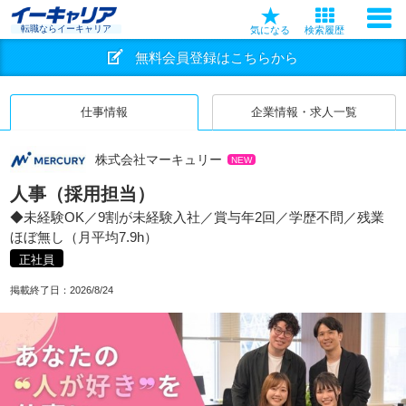
転職ならイーキャリア
気になる
検索履歴
無料会員登録はこちらから
仕事情報
企業情報・求人一覧
株式会社マーキュリー
NEW
人事（採用担当）
◆未経験OK／9割が未経験入社／賞与年2回／学歴不問／残業
ほぼ無し（月平均7.9h）
正社員
掲載終了日：
2026/8/24