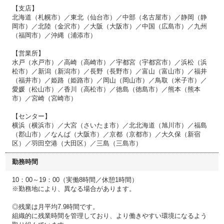
【支店】
北海道（札幌市）／東北（仙台市）／中部（名古屋市）／静岡（静
岡市）／北陸（金沢市）／大阪（大阪市）／中国（広島市）／九州
（福岡市）／沖縄（浦添市）
【営業所】
水戸（水戸市）／高崎（高崎市）／宇都宮（宇都宮市）／浜松（浜
松市）／新潟（新潟市）／長野（長野市）／富山（富山市）／福井
（福井市）／姫路（姫路市）／岡山（岡山市）／鳥取（米子市）／
愛媛（松山市）／香川（高松市）／徳島（徳島市）／熊本（熊本
市）／宮崎（宮崎市）
【センター】
横浜（横浜市）／大宮（さいたま市）／北北海道（旭川市）／福島
（郡山市）／なんば（大阪市）／京都（京都市）／大久保（新宿
区）／羽田空港（大田区）／三島（三島市）
勤務時間
10：00～19：00（実働8時間／休憩1時間）
※勤務地により、異なる場合があります。
◎残業は月平均7.9時間です。
組織的に残業時間を管理しており、より働きやすい環境になるよう