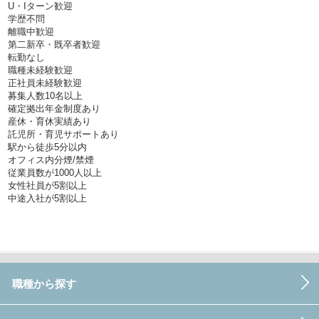
U・Iターン歓迎
学歴不問
離職中歓迎
第二新卒・既卒者歓迎
転勤なし
職種未経験歓迎
正社員未経験歓迎
募集人数10名以上
確定拠出年金制度あり
産休・育休実績あり
託児所・育児サポートあり
駅から徒歩5分以内
オフィス内分煙/禁煙
従業員数が1000人以上
女性社員が5割以上
中途入社が5割以上
職種から探す