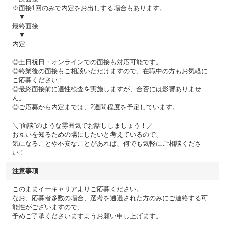
※面接1回のみで内定をお出しする場合もあります。
▼
最終面接
▼
内定
◎土日祝日・オンラインでの面接も対応可能です。
◎終業後の面接もご相談いただけますので、在職中の方もお気軽に
ご応募ください！
◎最終面接前に適性検査を実施しますが、合否には影響ありませ
ん。
◎ご応募から内定までは、2週間程度を予定しています。
＼“面談”のような雰囲気でお話ししましょう！／
お互いを知るための場にしたいと考えているので、
気になることや不安なことがあれば、何でも気軽にご相談くださ
い！
注意事項
このままイーキャリアよりご応募ください。
なお、応募者多数の場合、選考を通過された方のみにご連絡する可
能性がございますので、
予めご了承くださいますようお願い申し上げます。