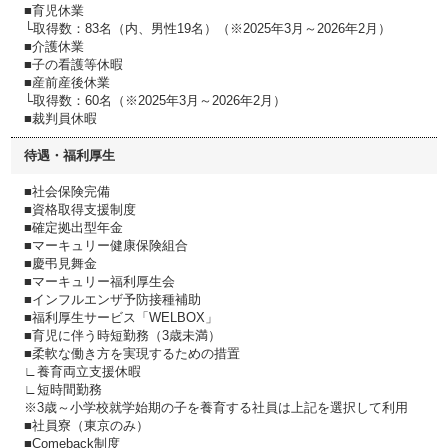
■育児休業
└取得数：83名（内、男性19名）（※2025年3月～2026年2月）
■介護休業
■子の看護等休暇
■産前産後休業
└取得数：60名（※2025年3月～2026年2月）
■裁判員休暇
待遇・福利厚生
■社会保険完備
■資格取得支援制度
■確定拠出型年金
■マーキュリー健康保険組合
■慶弔見舞金
■マーキュリー福利厚生会
■インフルエンザ予防接種補助
■福利厚生サービス「WELBOX」
■育児に伴う時短勤務（3歳未満）
■柔軟な働き方を実現するための措置
∟養育両立支援休暇
∟短時間勤務
※3歳～小学校就学始期の子を養育する社員は上記を選択して利用
■社員寮（東京のみ）
■Comeback制度