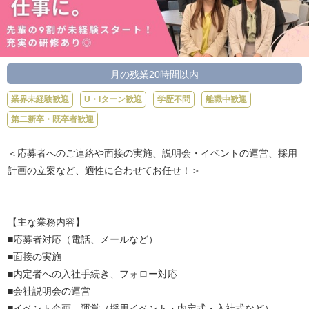
月の残業20時間以内
業界未経験歓迎
U・Iターン歓迎
学歴不問
離職中歓迎
第二新卒・既卒者歓迎
＜応募者へのご連絡や面接の実施、説明会・イベントの運営、採用
計画の立案など、適性に合わせてお任せ！＞
【主な業務内容】
■応募者対応（電話、メールなど）
■面接の実施
■内定者への入社手続き、フォロー対応
■会社説明会の運営
■イベント企画、運営（採用イベント・内定式・入社式など）