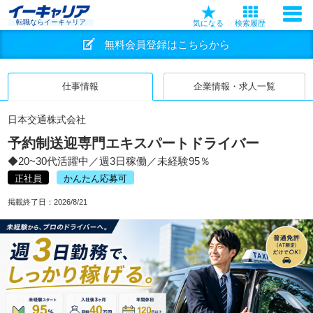
転職ならイーキャリア
気になる
検索履歴
無料会員登録はこちらから
仕事情報
企業情報・求人一覧
日本交通株式会社
予約制送迎専門エキスパートドライバー
◆20~30代活躍中／週3日稼働／未経験95％
正社員
かんたん応募可
掲載終了日：
2026/8/21