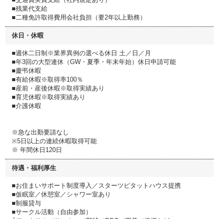
■残業代支給
■二種免許取得費用会社負担（要2年以上勤務）
休日・休暇
■週休二日制※業界異例の選べる休日 土／日／月
■年3回の大型連休（GW・夏季・年末年始）休日申請可能
■慶弔休暇
■有給休暇※取得率100％
■産前・産後休暇※取得実績あり
■育児休暇※取得実績あり
■介護休暇
※急な出勤要請なし
※5日以上の連続休暇取得可能
※ 年間休日120日
待遇・福利厚生
■お住まいサポート制度導入／スターツピタットハウス提携
■仮眠室／休憩室／シャワー室あり
■制服貸与
■サークル活動（自由参加）