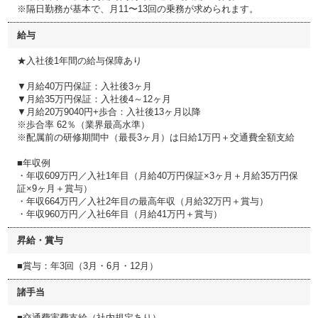
※隔日勤務が基本で、月11〜13回の乗務が求められます。
給与
★入社後1年間の給与保障あり
▼月給40万円保証：入社後3ヶ月
▼月給35万円保証：入社後4～12ヶ月
▼月給20万9040円+歩合：入社後13ヶ月以降
※歩合率 62％（業界最高水準）
※配属前の研修期間中（最長3ヶ月）は日給1万円＋交通費全額支給
■年収例
・年収609万円／入社1年目（月給40万円保証×3ヶ月＋月給35万円保
証×9ヶ月＋賞与）
・年収664万円／入社2年目の最高年収（月給32万円＋賞与）
・年収960万円／入社6年目（月給41万円＋賞与）
昇給・賞与
■賞与：年3回（3月・6月・12月）
諸手当
■交通費実費支給（社内規定あり）