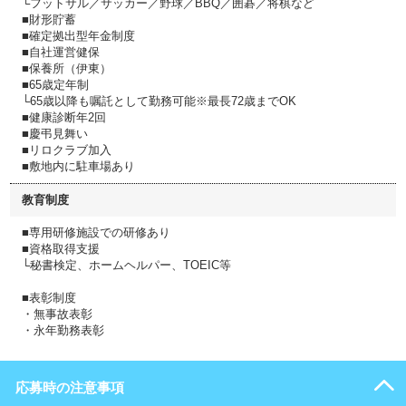
└フットサル／サッカー／野球／BBQ／囲碁／将棋など
■財形貯蓄
■確定拠出型年金制度
■自社運営健保
■保養所（伊東）
■65歳定年制
└65歳以降も嘱託として勤務可能※最長72歳までOK
■健康診断年2回
■慶弔見舞い
■リロクラブ加入
■敷地内に駐車場あり
教育制度
■専用研修施設での研修あり
■資格取得支援
└秘書検定、ホームヘルパー、TOEIC等
■表彰制度
・無事故表彰
・永年勤務表彰
応募時の注意事項