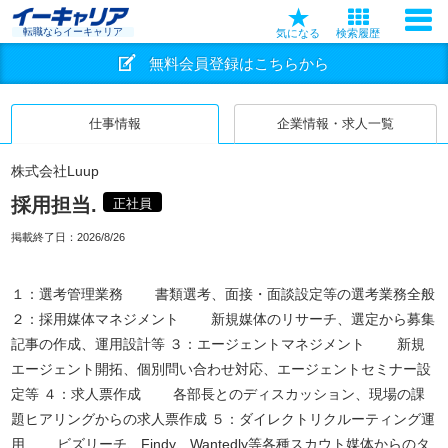
転職ならイーキャリア
気になる
検索履歴
無料会員登録はこちらから
仕事情報
企業情報・求人一覧
株式会社Luup
採用担当.
正社員
掲載終了日：
2026/8/26
１：選考管理業務 書類選考、面接・面談設定等の選考業務全般
２：採用媒体マネジメント 新規媒体のリサーチ、選定から募集
記事の作成、運用設計等 ３：エージェントマネジメント 新規
エージェント開拓、個別問い合わせ対応、エージェントセミナー設
定等 ４：求人票作成 各部長とのディスカッション、現場の課
題ヒアリングからの求人票作成 ５：ダイレクトリクルーティング運
用 ビズリーチ、Findy、Wantedly等各種スカウト媒体からのタ