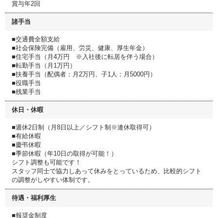
賞与年2回
諸手当
■交通費全額支給
■社会保険完備（雇用、労災、健康、厚生年金）
■住宅手当（月4万円 ※入社後に転居を伴う場合）
■転勤手当（月1万円）
■扶養手当（配偶者：月2万円、子1人：月5000円）
■役職手当
■残業手当
休日・休暇
■週休2日制（月8日以上／シフト制※連休取得可）
■有給休暇
■慶弔休暇
■季節休暇（年10日の取得が可能！）
シフト調整も可能です！
スタッフ同士で協力しあって休みをとっているため、比較的シフト
の調整がしやすい体制です。
待遇・福利厚生
■報奨金制度