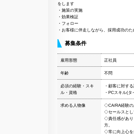
をします
・施策の実施
・効果検証
・フォロー
・お客様に伴走しながら、採用成功のた
募集条件
雇用形態
正社員
年齢
不問
必須の経験・スキ
・顧客に対する
ル・資格
・PCスキル(タイ
求める人物像
◇CA/RA経験
◇セールスとし
◇責任感があり
方。
◇常に向上心を