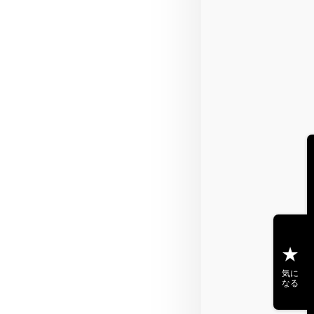
気に
なる