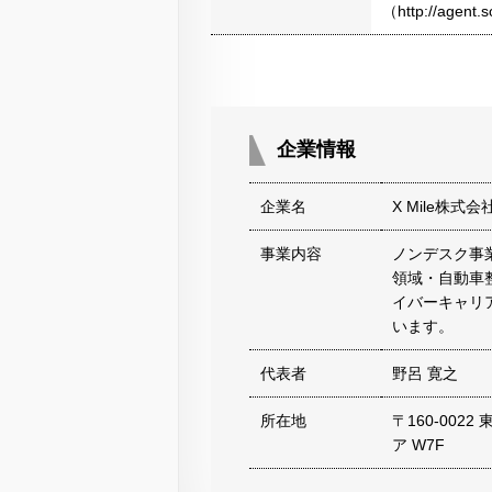
（http://agen
企業情報
企業名
X Mile株式会
事業内容
ノンデスク事
領域・自動車
イバーキャリ
います。
代表者
野呂 寛之
所在地
〒160-002
ア W7F