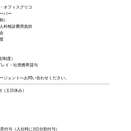
・オフィスグリコ
ーバー
制）
人科検診費用負担
会
度
表彰制度）
プレイ・社用携帯貸与
ージェントへお問い合わせください。
制（土日休み）
一斉付与（入社時に3日分割付与）