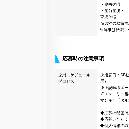
・慶弔休暇
・産前産後・
育児休暇
※男性の取得実
※詳細は転職エ
応募時の注意事項
採用スケジュール・
採用窓口：SB
プロセス
局）
※上記転職エー
※エントリー後
マンキャピタル
◆応募の秘密は
◆応募いただく
◆個人情報の取