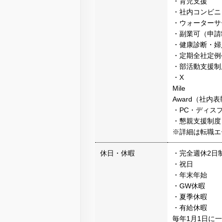
・育児支援
・社内コンビニ
・ウォーターサ
・副業可（申請
・健康診断・婦
・定期全社定例
・部活動支援制
・X
Mile
Award（社内
・PC・ディス
・懇親支援制度
※詳細は転職エ
休日・休暇
・完全週休2日
・祝日
・年末年始
・GW休暇
・夏季休暇
・有給休暇
毎年1月1日に