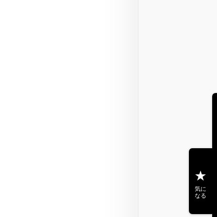
気に
なる