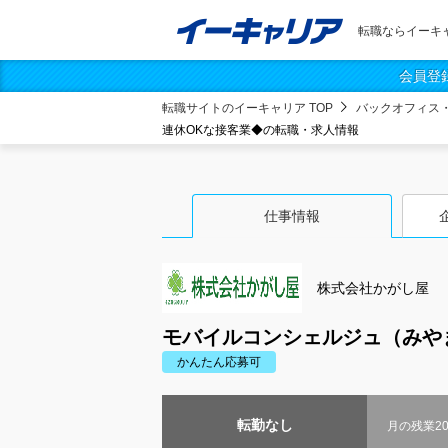
転職ならイーキ
会員登
転職サイトのイーキャリア TOP
バックオフィス
連休OKな接客業◆の転職・求人情報
仕事情報
株式会社かがし屋
モバイルコンシェルジュ（みやま
かんたん応募可
転勤なし
月の残業2