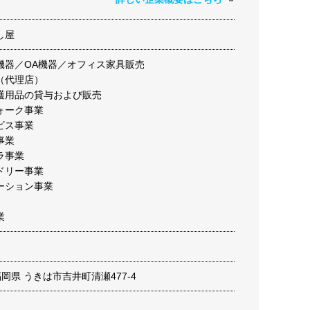
し屋
機器／OA機器／オフィス家具販売
（代理店）
護用品の貸与および販売
ォーク事業
ビス事業
事業
ラ事業
ドリー事業
ーション事業
業
2 福岡県 うきは市吉井町清瀬477-4