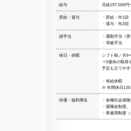
給与
月給197,000円
昇給・賞与
・昇給：年1回
・賞与：年2回
諸手当
・通勤手当（実
・等級手当
休日・休暇
シフト制／月9
⇒3連休の取得
予定も立てやす
・有給休暇
※ 年間休日12
待遇・福利厚生
・各種社会保険
・退職金制度、
・再雇用制度（