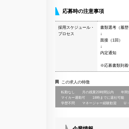
応募時の注意事項
採用スケジュール・
書類選考（履歴
プロセス
↓
面接（1回）
↓
内定通知
※応募書類到着
この求人の特徴
転勤なし
月の残業20時間以内
年間
マイカー通勤可
18時までに退社可能
学歴不問
マネージャー経験歓迎
U
企業情報