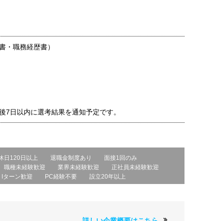
書・職務経歴書）
後7日以内に選考結果を通知予定です。
休日120日以上
退職金制度あり
面接1回のみ
職種未経験歓迎
業界未経験歓迎
正社員未経験歓迎
・Iターン歓迎
PC経験不要
設立20年以上
詳しい企業概要はこちら