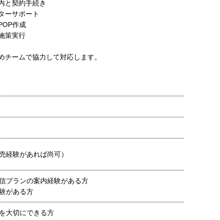
内と契約手続き
ターサポート
OP作成
施策実行
めチームで協力して対応します。
売経験があれば尚可）
信プランの案内経験がある方
験がある方
を大切にできる方