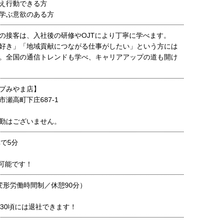
え行動できる方
学ぶ意欲のある方
の接客は、入社後の研修やOJTにより丁寧に学べます。
好き」「地域貢献につながる仕事がしたい」という方には
。全国の通信トレンドも学べ、キャリアアップの道も開け
プみやま店】
瀬高町下庄687-1
勤はございません。
で5分
可能です！
0（変形労働時間制／休憩90分）
：30頃には退社できます！