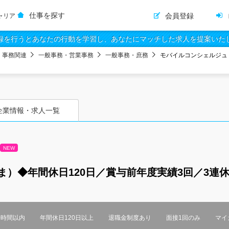
仕事を探す
会員登録
ャリア
録を行うとあなたの行動を学習し、あなたにマッチした求人を提案いた
・事務関連
一般事務・営業事務
一般事務・庶務
モバイルコンシェルジュ
企業情報・求人一覧
NEW
）◆年間休日120日／賞与前年度実績3回／3連休
0時間以内
年間休日120日以上
退職金制度あり
面接1回のみ
マイ