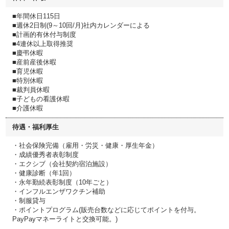
■年間休日115日
■週休2日制(9～10回/月)社内カレンダーによる
■計画的有休付与制度
■4連休以上取得推奨
■慶弔休暇
■産前産後休暇
■育児休暇
■特別休暇
■裁判員休暇
■子どもの看護休暇
■介護休暇
待遇・福利厚生
・社会保険完備（雇用・労災・健康・厚生年金）
・成績優秀者表彰制度
・エクシブ（会社契約宿泊施設）
・健康診断（年1回）
・永年勤続表彰制度（10年ごと）
・インフルエンザワクチン補助
・制服貸与
・ポイントプログラム(販売台数などに応じてポイントを付与。
PayPayマネーライトと交換可能。)