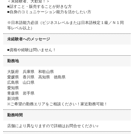
＜未経験者、大歓迎！＞
■話すこと・販売することが好きな方
■自身のコミュニケーション能力を活かしたい方
※日本語能力必須（ビジネスレベルまたは日本語検定１級／Ｎ１同
等レベル以上）
未経験者へのメッセージ
■資格や経験は問いません！
勤務地
大阪府 兵庫県 和歌山県
愛媛県 香川県 高知県 徳島県
広島県 山口県
愛知県
青森県 岩手県
新潟県
※ご希望の勤務エリアをご相談ください！家近勤務可能！
勤務時間
店舗により異なりますので詳細はお問合せください♪