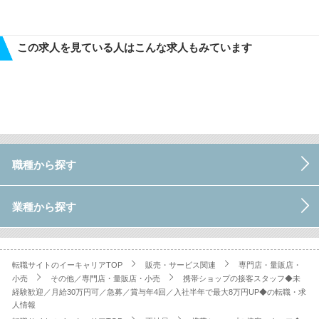
この求人を見ている人はこんな求人もみています
職種から探す
業種から探す
転職サイトのイーキャリアTOP
販売・サービス関連
専門店・量販店・
小売
その他／専門店・量販店・小売
携帯ショップの接客スタッフ◆未
経験歓迎／月給30万円可／急募／賞与年4回／入社半年で最大8万円UP◆の転職・求
人情報