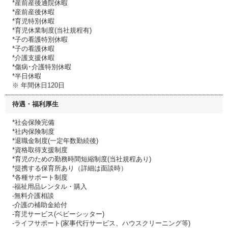
*産前産後通院休暇
*産前産後休暇
*育児特別休暇
*育児休業制度(当社規程有)
*子の看護特別休暇
*子の看護休暇
*介護支援休暇
*傷病･介護特別休暇
*半日休暇
※ 年間休日120日
待遇・福利厚生
*社会保険完備
*社内保険制度
*退職金制度(一定年数勤続後)
*資格取得支援制度
*育児のための勤務時間短縮制度(当社規程あり)
*提携する保育所あり（詳細は面談時）
*各種サポート制度
-福祉用品レンタル・購入
-無料介護相談
-介護の補助金給付
-育児サービス(ベビーシッター)
-ライフサポート(家事代行サービス、ハウスクリーニング等)