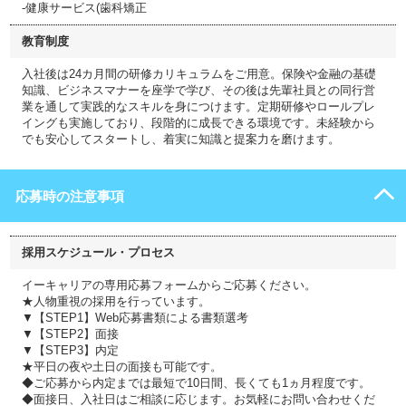
-健康サービス(歯科矯正
教育制度
入社後は24カ月間の研修カリキュラムをご用意。保険や金融の基礎
知識、ビジネスマナーを座学で学び、その後は先輩社員との同行営
業を通して実践的なスキルを身につけます。定期研修やロールプレ
イングも実施しており、段階的に成長できる環境です。未経験から
でも安心してスタートし、着実に知識と提案力を磨けます。
応募時の注意事項
採用スケジュール・プロセス
イーキャリアの専用応募フォームからご応募ください。
★人物重視の採用を行っています。
▼【STEP1】Web応募書類による書類選考
▼【STEP2】面接
▼【STEP3】内定
★平日の夜や土日の面接も可能です。
◆ご応募から内定までは最短で10日間、長くても1ヵ月程度です。
◆面接日、入社日はご相談に応じます。お気軽にお問い合わせくだ