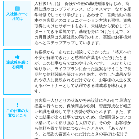
入社後1カ月は、保険や金融の基礎知識をはじめ、商
品知識やコンプライアンス、ビジネスマナーなどを座
入社後の一ヶ
学研修でしっかり学びます。あわせて、営業活動の基
月間は
本やお客様とのコミュニケーション方法も習得。資格
取得に向けたサポートもあり、未経験から安心してス
タートできる環境です。基礎を身につけたうえで、2
カ月目以降は先輩社員の同行のもと、実際のお客様対
応へとステップアップしていきます。
お客様から「あなたに相談してよかった」「将来への
不安が解消できた」と感謝の言葉をいただけたとき
達成感を感じ
が、この仕事ならではのやりがいです。一人ひとりに
る瞬間
寄り添い、ライフプランに合った提案を行うことで長
期的な信頼関係を築けるのも魅力。努力した成果が契
約や収入に反映されるだけでなく、お客様の人生を支
えるパートナーとして活躍できる達成感を味わえま
す。
お客様一人ひとりの状況や将来設計に合わせて最適な
提案を行うため、保険商品や税制、資産形成など幅広
この仕事の大
い知識を継続して学ぶ姿勢が求められます。また、す
変なところ
ぐに結果が出る仕事ではないため、信頼関係をコツコ
ツ築いていく粘り強さも大切です。その分、お客様か
ら信頼を得て契約につながったときや、「ありがと
う」と感謝の言葉をいただけたときの喜びは格別で