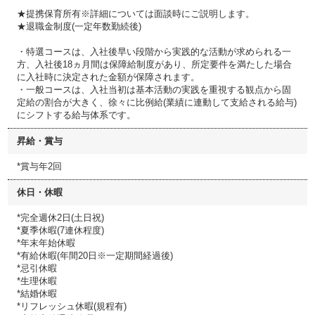
★提携保育所有※詳細については面談時にご説明します。
★退職金制度(一定年数勤続後)
・特選コースは、入社後早い段階から実践的な活動が求められる一
方、入社後18ヵ月間は保障給制度があり、所定要件を満たした場合
に入社時に決定された金額が保障されます。
・一般コースは、入社当初は基本活動の実践を重視する観点から固
定給の割合が大きく、徐々に比例給(業績に連動して支給される給与)
にシフトする給与体系です。
昇給・賞与
*賞与年2回
休日・休暇
*完全週休2日(土日祝)
*夏季休暇(7連休程度)
*年末年始休暇
*有給休暇(年間20日※一定期間経過後)
*忌引休暇
*生理休暇
*結婚休暇
*リフレッシュ休暇(規程有)