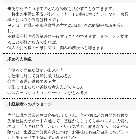
◆あなたのこれまでのどんな経験も活かすことができます。
「将来の生活に不安がある」「もしもの時に備えたい」など、お客
様のお悩みや課題は様々です。
例えば、前職が不動産業界の方であれば、その経験や知識を活か
し、
不動産会社の課題解決に一役買うことができます。また、人と接す
ることが好きな方であれば、
個人のお客様の相談に乗り、悩みの解決へと導きます。
求める人物像
◇明るく元気な対応が出来る方
◇仕事に対して真摯に取り組める方
◇自己管理が徹底できる方
◇型にはまらない柔軟な考え方ができる方
◇スムーズなコミュニケーションがとれる方
未経験者へのメッセージ
専門知識や営業経験は必要ありません。入社後は24カ月間の研修や
先輩社員のサポートを通して、基礎からじっくり学べます。大切な
のは、「人の役に立ちたい」という気持ち。働きながら、お金や保
険など一生役立つ知識を身につけ、お客様にも自分自身にもプラス
になるキャリアを築いていきませんか。