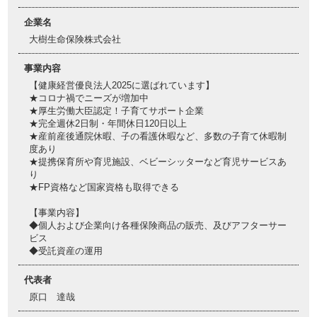
企業名
大樹生命保険株式会社
事業内容
【健康経営優良法人2025に選ばれています】
★コロナ禍でニーズが増加中
★厚生労働大臣認定！子育てサポート企業
★完全週休2日制・年間休日120日以上
★産前産後通院休暇、子の看護休暇など、多数の子育て休暇制
度あり
★提携保育所や育児施設、ベビーシッターなど育児サービスあ
り
★FP資格など国家資格も取得できる
【事業内容】
◆個人および企業向け各種保険商品の販売、及びアフターサー
ビス
◆受託資産の運用
代表者
原口 達哉