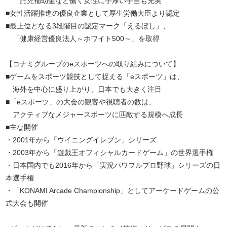
託児補助金など働く女性に手厚い手当も充実
■女性活躍推進の優良企業として厚生労働大臣より認定
■最上位となる3段階目の認定マーク「えるぼし」、
「健康経営優良法人～ホワイト500～」を取得
【コナミグループのeスポーツへの取り組みについて】
■ゲームをスポーツ競技として捉える「eスポーツ」は、
海外を中心に盛り上がり、日本でも大きく注目
■「eスポーツ」の大会の観客や視聴者の数は、
アクティブなメジャースポーツに匹敵する規模へ成長
■主な開催
・2001年から「ウイニングイレブン」シリーズ
・2003年から「遊戯王オフィシャルカードゲーム」の世界選手権
・日本国内でも2016年から「実況パワフルプロ野球」シリーズの日
本選手権
・「KONAMI Arcade Championship」としてアーケードゲームの公
式大会も開催