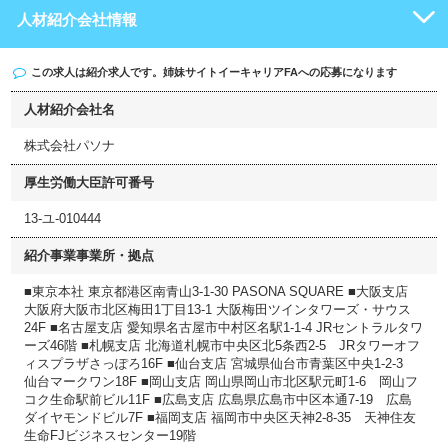
人材紹介会社情報
この求人は紹介求人です。姉妹サイト
イーキャリアFA
への応募になります
人材紹介会社名
株式会社パソナ
厚生労働大臣許可番号
13-ユ-010444
紹介事業事業所・拠点
■東京本社 東京都港区南青山3-1-30 PASONA SQUARE ■大阪支店
大阪府大阪市北区梅田1丁目13-1 大阪梅田ツインタワーズ・サウス
24F ■名古屋支店 愛知県名古屋市中村区名駅1-1-4 JRセントラルタワ
ーズ46階 ■札幌支店 北海道札幌市中央区北5条西2-5 JRタワーオフ
ィスプラザさっぽろ16F ■仙台支店 宮城県仙台市青葉区中央1-2-3
仙台マークワン18F ■岡山支店 岡山県岡山市北区駅元町1-6 岡山フ
コク生命駅前ビル11F ■広島支店 広島県広島市中区本通7-19 広島
ダイヤモンドビル7F ■福岡支店 福岡市中央区天神2-8-35 天神住友
生命FJビジネスセンター19階