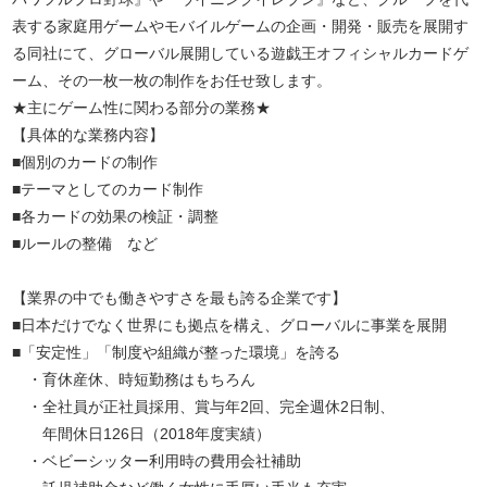
表する家庭用ゲームやモバイルゲームの企画・開発・販売を展開す
る同社にて、グローバル展開している遊戯王オフィシャルカードゲ
ーム、その一枚一枚の制作をお任せ致します。
★主にゲーム性に関わる部分の業務★
【具体的な業務内容】
■個別のカードの制作
■テーマとしてのカード制作
■各カードの効果の検証・調整
■ルールの整備 など
【業界の中でも働きやすさを最も誇る企業です】
■日本だけでなく世界にも拠点を構え、グローバルに事業を展開
■「安定性」「制度や組織が整った環境」を誇る
・育休産休、時短勤務はもちろん
・全社員が正社員採用、賞与年2回、完全週休2日制、
年間休日126日（2018年度実績）
・ベビーシッター利用時の費用会社補助