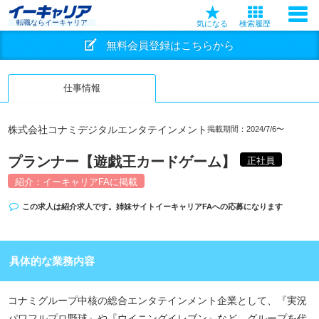
転職ならイーキャリア
気になる
検索履歴
無料会員登録はこちらから
仕事情報
株式会社コナミデジタルエンタテインメント
掲載期間：2024/7/6〜
プランナー【遊戯王カードゲーム】
正社員
紹介：イーキャリアFAに掲載
この求人は紹介求人です。姉妹サイト
イーキャリアFA
への応募になります
具体的な業務内容
コナミグループ中核の総合エンタテインメント企業として、『実況
パワフルプロ野球』や『ウイニングイレブン』など、グループを代