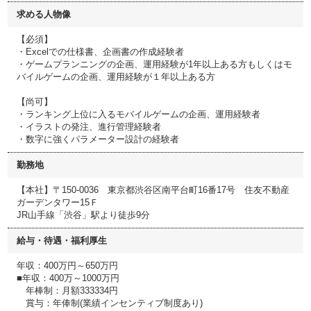
求める人物像
【必須】
・Excelでの仕様書、企画書の作成経験者
・ゲームプランニングの企画、運用経験が1年以上ある方もしくはモ
バイルゲームの企画、運用経験が１年以上ある方
【尚可】
・ランキング上位に入るモバイルゲームの企画、運用経験者
・イラストの発注、進行管理経験者
・数字に強くパラメーター設計の経験者
勤務地
【本社】〒150-0036 東京都渋谷区南平台町16番17号 住友不動産
ガーデンタワー15Ｆ
JR山手線「渋谷」駅より徒歩9分
給与・待遇・福利厚生
年収：400万円～650万円
■年収：400万～1000万円
年棒制：月額333334円
賞与：年俸制(業績インセンティブ制度あり)