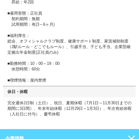
昇給：年2回
■雇用形態：正社員
契約期間：無期
試用期間：有(3～6ヶ月)
■福利厚生：
総会、オフィシャルクラブ制度、健康サポート制度、家賃補助制度
（2駅ルール・どこでもルール）、引越手当、子ども手当、企業型確
定拠出年金制度(正社員のみ)
■勤務時間：10：00～19：00
休憩時間：60分
■喫煙情報：屋内禁煙
休日・休暇
完全週休2日制（土日）、祝日、夏期休暇（7月1日～11月30日までの
期間に3日間）、年末年始休暇（12月29日～1月3日）、年次有給休暇
（入社日に付与）、慶弔休暇
企業情報