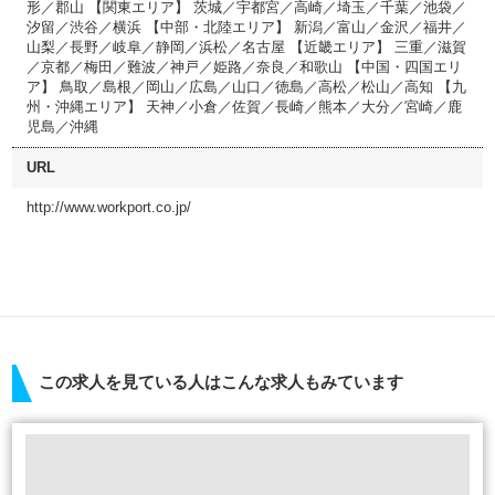
形／郡山 【関東エリア】 茨城／宇都宮／高崎／埼玉／千葉／池袋／
汐留／渋谷／横浜 【中部・北陸エリア】 新潟／富山／金沢／福井／
山梨／長野／岐阜／静岡／浜松／名古屋 【近畿エリア】 三重／滋賀
／京都／梅田／難波／神戸／姫路／奈良／和歌山 【中国・四国エリ
ア】 鳥取／島根／岡山／広島／山口／徳島／高松／松山／高知 【九
州・沖縄エリア】 天神／小倉／佐賀／長崎／熊本／大分／宮崎／鹿
児島／沖縄
URL
http://www.workport.co.jp/
この求人を見ている人はこんな求人もみています