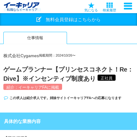
転職ならイーキャリア
気になる
検索履歴
無料会員登録はこちらから
仕事情報
株式会社Cygames
掲載期間：2024/10/26〜
ゲームプランナー【プリンセスコネクト！Re：
Dive】※インセンティブ制度あり
正社員
紹介：イーキャリアFAに掲載
この求人は紹介求人です。姉妹サイト
イーキャリアFA
への応募になります
具体的な業務内容