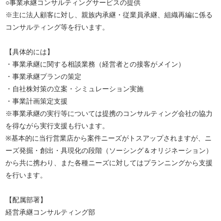
○事業承継コンサルティングサービスの提供
※主に法人顧客に対し、親族内承継・従業員承継、組織再編に係る
コンサルティング等を行います。
【具体的には】
・事業承継に関する相談業務（経営者との接客がメイン）
・事業承継プランの策定
・自社株対策の立案・シミュレーション実施
・事業計画策定支援
※事業承継の実行等については提携のコンサルティング会社の協力
を得ながら実行支援も行います。
※基本的に当行営業店から案件ニーズがトスアップされますが、ニ
ーズ発掘・創出・具現化の段階（ソーシング＆オリジネーション）
から共に携わり、また各種ニーズに対してはプランニングから支援
を行います。
【配属部署】
経営承継コンサルティング部