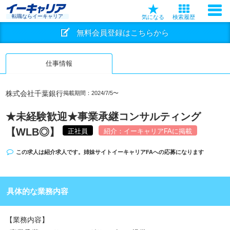
転職ならイーキャリア
気になる
検索履歴
無料会員登録はこちらから
仕事情報
株式会社千葉銀行
掲載期間：2024/7/5〜
★未経験歓迎★事業承継コンサルティング
【WLB◎】
正社員
紹介：イーキャリアFAに掲載
この求人は紹介求人です。姉妹サイト
イーキャリアFA
への応募になります
具体的な業務内容
【業務内容】