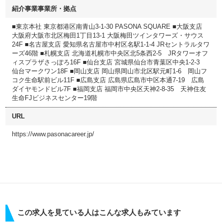
紹介事業事業所・拠点
■東京本社 東京都港区南青山3-1-30 PASONA SQUARE ■大阪支店
大阪府大阪市北区梅田1丁目13-1 大阪梅田ツインタワーズ・サウス
24F ■名古屋支店 愛知県名古屋市中村区名駅1-1-4 JRセントラルタワ
ーズ46階 ■札幌支店 北海道札幌市中央区北5条西2-5 JRタワーオフ
ィスプラザさっぽろ16F ■仙台支店 宮城県仙台市青葉区中央1-2-3
仙台マークワン18F ■岡山支店 岡山県岡山市北区駅元町1-6 岡山フ
コク生命駅前ビル11F ■広島支店 広島県広島市中区本通7-19 広島
ダイヤモンドビル7F ■福岡支店 福岡市中央区天神2-8-35 天神住友
生命FJビジネスセンター19階
URL
https://www.pasonacareer.jp/
この求人を見ている人はこんな求人もみています