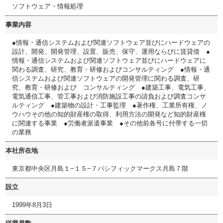
ソフトウェア・情報処理
事業内容
●情報・通信システムおよび関連ソフトウェア並びにハードウェアの
設計、開発、開発管理、設置、販売、保守、運用ならびに賃貸借 ●
情報・通信システムおよび関連ソフトウェア並びにハードウェアに
関わる調査、研究、教育・研修およびコンサルティング ●情報・通
信システムおよび関連ソフトウェアの開発管理に関わる調査、研
究、教育・研修および コンサルティング ●建築工事、電気工事、
電気通信工事、管工事および消防施設工事の請負および調査コンサ
ルティング ●建築物の設計・工事監理 ●著作権、工業所有権、ノ
ウハウその他の知的財産権の取得、利用方法の開発など知的財産権
に関連する事業 ●労働者派遣事業 ●その他前各号に付帯する一切
の業務
本社所在地
東京都中央区月島１−１５−７パシフィックマークス月島７階
設立
1999年8月3日