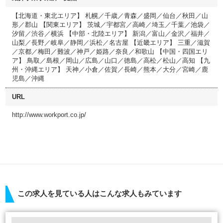
【北海道・東北エリア】 札幌／千歳／青森／盛岡／仙台／秋田／山
形／郡山 【関東エリア】 茨城／宇都宮／高崎／埼玉／千葉／池袋／
汐留／渋谷／横浜 【中部・北陸エリア】 新潟／富山／金沢／福井／
山梨／長野／岐阜／静岡／浜松／名古屋 【近畿エリア】 三重／滋賀
／京都／梅田／難波／神戸／姫路／奈良／和歌山 【中国・四国エリ
ア】 鳥取／島根／岡山／広島／山口／徳島／高松／松山／高知 【九
州・沖縄エリア】 天神／小倉／佐賀／長崎／熊本／大分／宮崎／鹿
児島／沖縄
URL
http://www.workport.co.jp/
この求人を見ている人はこんな求人もみています