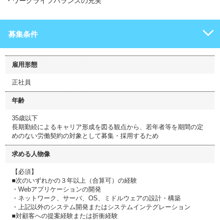
・ワークライフバランスの充実
募集条件
雇用形態
正社員
年齢
35歳以下
長期勤続によるキャリア形成を図る観点から、若年者等を期間の定
めのない労働契約の対象として募集・採用するため
求める人物像
【必須】
■次のいずれかの３年以上（合算可）の経験
・Webアプリケーションの開発
・ネットワーク、サーバ、OS、ミドルウェアの設計・構築
・上記以外のシステム開発またはシステムインテグレーション
■対顧客への提案経験または折衝経験