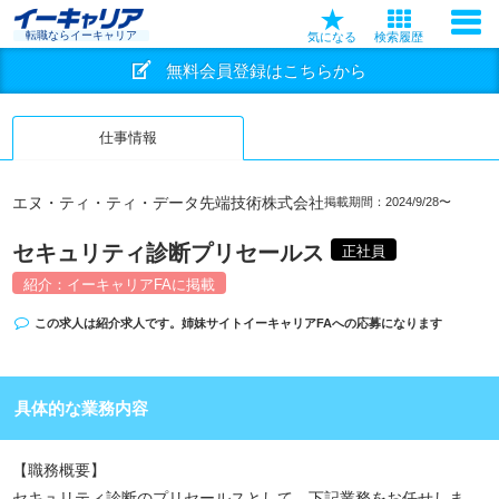
転職ならイーキャリア
気になる
検索履歴
無料会員登録はこちらから
仕事情報
エヌ・ティ・ティ・データ先端技術株式会社
掲載期間：2024/9/28〜
セキュリティ診断プリセールス
正社員
紹介：イーキャリアFAに掲載
この求人は紹介求人です。姉妹サイト
イーキャリアFA
への応募になります
具体的な業務内容
【職務概要】
セキュリティ診断のプリセールスとして、下記業務をお任せしま