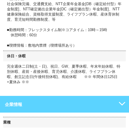
社会保険完備、交通費支給、NTT企業年金基金[DB（確定給付型）年
金制度]、NTT確定拠出企業年金[DC（確定拠出型）年金制度]、NTT
健康保険組合、資格取得支援制度、ライフプラン休暇、産休育休制
度、育児短時間勤務制度、等
■勤務時間：フレックスタイム制※コアタイム：10時～15時
休憩時間：60分
■喫煙情報：敷地内禁煙（喫煙場所あり）
休日・休暇
完全週休二日制(土・日)、祝日、GW、夏季休暇、年末年始休暇、特
別休暇、産前・産後休暇、育児休暇、介護休暇、ライフプラン休
暇、創立記念日(午後特別休暇)、有給休暇 ※※ 年間休日125日
+夏休み ※※
企業情報
業種