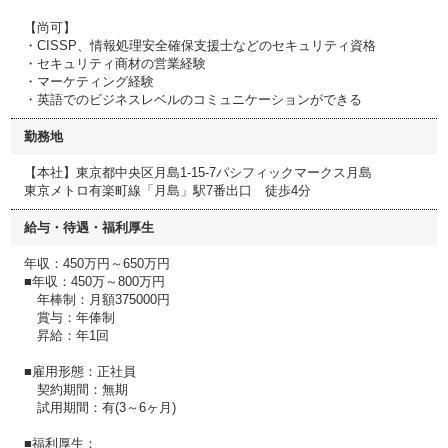
【尚可】
・CISSP、情報処理安全確保支援士などのセキュリティ資格
・セキュリティ商材の営業経験
・マーケティング経験
・英語でのビジネスレベルのコミュニケーションができる
勤務地
【本社】東京都中央区月島1-15-7パシフィックマークス月島
東京メトロ有楽町線「月島」駅7番出口 徒歩4分
給与・待遇・福利厚生
年収：450万円～650万円
■年収：450万～800万円
年棒制：月額375000円
賞与：年俸制
昇給：年1回
■雇用形態：正社員
契約期間：無期
試用期間：有(3～6ヶ月)
■福利厚生：