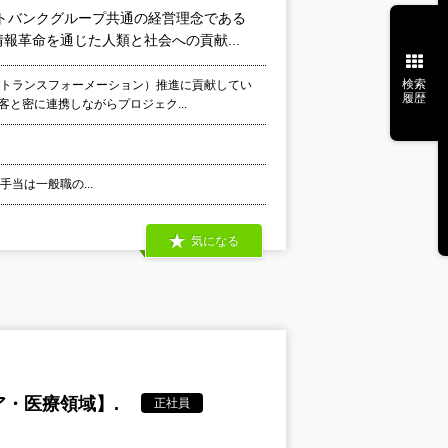
トバンクグループ共通の経営理念である
革命を通じた人類と社会への貢献...
検索
ルトランスフォーメーション）推進に貢献してい
履歴
と密に連携しながらプロジェク...
外手当は一般職の...
気になる
・医療領域】.
正社員