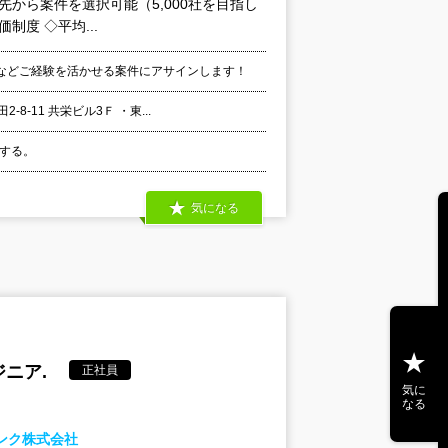
客先から案件を選択可能（5,000社を目指し
度 ◇平均...
などご経験を活かせる案件にアサインします！
-11 共栄ビル3Ｆ ・東...
定する。
気になる
ニア.
正社員
気に
なる
ンク株式会社