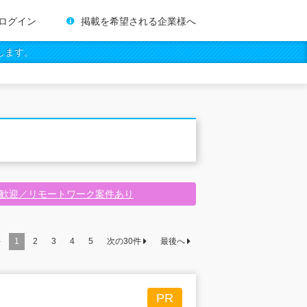
ログイン
掲載を希望される企業様へ
します。
験歓迎／リモートワーク案件あり
件
1
2
3
4
5
次の
30
件
最後へ
PR