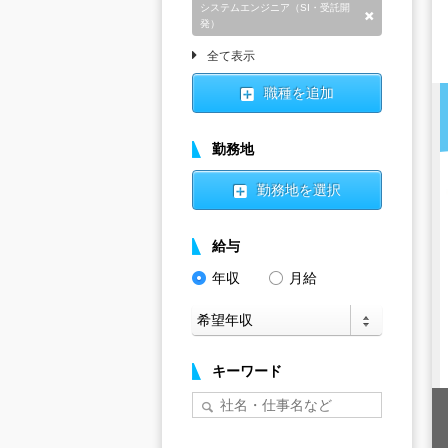
システムエンジニア（SI・受託開
削除
発）
全て表示
職種を追加
勤務地
勤務地を選択
給与
年収
月給
キーワード