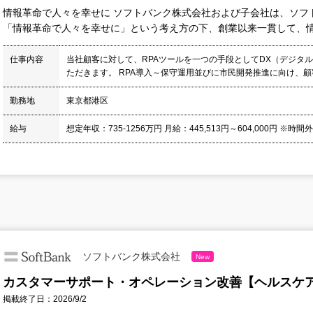
情報革命で人々を幸せに ソフトバンク株式会社および子会社は、ソフ
「情報革命で人々を幸せに」という考え方の下、創業以来一貫して、情報
仕事内容
当社顧客に対して、RPAツールを一つの手段としてDX（デジタ
ただきます。 RPA導入～保守運用並びに市民開発推進に向け、顧客
勤務地
東京都港区
給与
想定年収：735-1256万円 月給：445,513円～604,000円 ※時間
ソフトバンク株式会社
New
カスタマーサポート・オペレーション改善【ヘルスケア
掲載終了日：2026/9/2