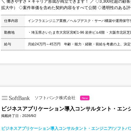
＼ 働きやすさ × キャリア形成が両立できます！ ／ ◇3,300社超の顧
拡大中） ◇案件単価を含めた契約内容をすべて公開 ◇透明性のある評価制
仕事内容
インフラエンジニア業務／ヘルプデスク・サーバ構築や運用保守
勤務地
・埼玉県さいたま市大宮区宮町1-96 岩井ビル6階 ・大阪市北区芝田2-8
給与
月給24万円～45万円 年齢・能力・経験・前給を考慮の上、決
ソフトバンク株式会社
New
ビジネスアプリケーション導入コンサルタント・エンジ
掲載終了日：2026/9/2
ビジネスアプリケーション導入コンサルタント・エンジニア/ソフトバ