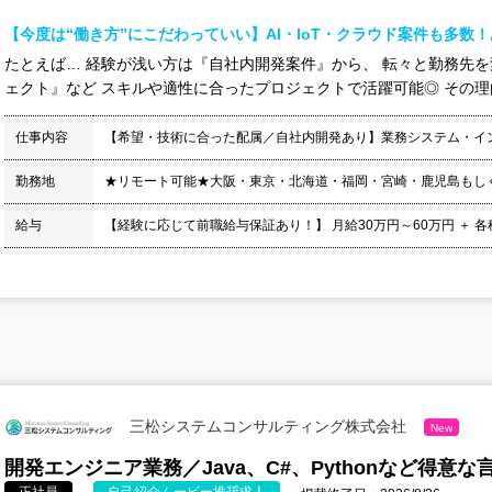
【今度は“働き方”にこだわっていい】AI・IoT・クラウド案件も多数
たとえば… 経験が浅い方は『自社内開発案件』から、 転々と勤務先
ェクト』など スキルや適性に合ったプロジェクトで活躍可能◎ その理由は
仕事内容
【希望・技術に合った配属／自社内開発あり】業務システム・イ
勤務地
★リモート可能★大阪・東京・北海道・福岡・宮崎・鹿児島もし
給与
【経験に応じて前職給与保証あり！】 月給30万円～60万円 ＋ 各種手当
三松システムコンサルティング株式会社
New
開発エンジニア業務／Java、C#、Pythonなど得