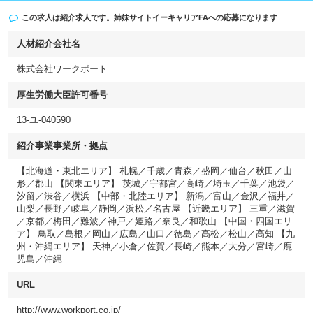
この求人は紹介求人です。姉妹サイト
イーキャリアFA
への応募になります
人材紹介会社名
株式会社ワークポート
厚生労働大臣許可番号
13-ユ-040590
紹介事業事業所・拠点
【北海道・東北エリア】 札幌／千歳／青森／盛岡／仙台／秋田／山
形／郡山 【関東エリア】 茨城／宇都宮／高崎／埼玉／千葉／池袋／
汐留／渋谷／横浜 【中部・北陸エリア】 新潟／富山／金沢／福井／
山梨／長野／岐阜／静岡／浜松／名古屋 【近畿エリア】 三重／滋賀
／京都／梅田／難波／神戸／姫路／奈良／和歌山 【中国・四国エリ
ア】 鳥取／島根／岡山／広島／山口／徳島／高松／松山／高知 【九
州・沖縄エリア】 天神／小倉／佐賀／長崎／熊本／大分／宮崎／鹿
児島／沖縄
URL
http://www.workport.co.jp/