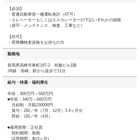
【必須】
・普通自動車第一種運転免許（AT可）
・エレベーターもしくはエスカレーターの下記いずれかの経験
（保守・メンテナンス、検査、工事など）
【尚可】
・昇降機検査資格をお持ちの方
勤務地
群馬県高崎市東町187-2 布施ビル1階
JR線「高崎」駅から徒歩で11分
給与・待遇・福利厚生
年収：300万円～550万円
■年収：340万～600万円
月給制：月額230000円
賞与：2回／年（7月、12月）3.4ヶ月分
昇給：1回／年（4月）
■雇用形態：正社員
契約期間：無期
試用期間：有(3ヶ月)