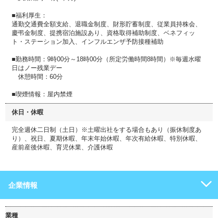
■福利厚生：
通勤交通費全額支給、退職金制度、財形貯蓄制度、従業員持株会、
慶弔金制度、提携宿泊施設あり、資格取得補助制度、ベネフィッ
ト・ステーション加入、インフルエンザ予防接種補助
■勤務時間：9時00分～18時00分（所定労働時間8時間）※毎週水曜
日はノー残業デー
休憩時間：60分
■喫煙情報：屋内禁煙
休日・休暇
完全週休二日制（土日）※土曜出社をする場合もあり（振休制度あ
り）、祝日、夏期休暇、年末年始休暇、年次有給休暇、特別休暇、
産前産後休暇、育児休業、介護休暇
企業情報
業種