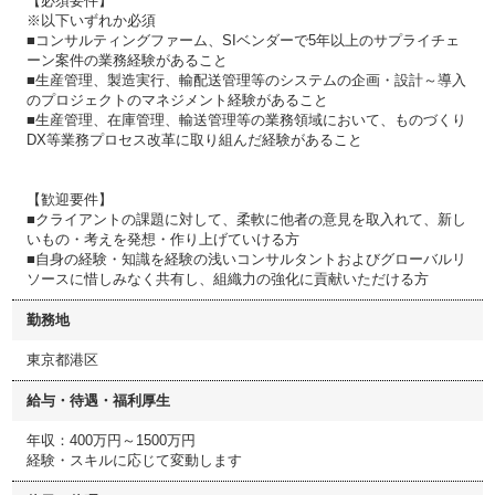
【必須要件】
※以下いずれか必須
■コンサルティングファーム、SIベンダーで5年以上のサプライチェ
ーン案件の業務経験があること
■生産管理、製造実行、輸配送管理等のシステムの企画・設計～導入
のプロジェクトのマネジメント経験があること
■生産管理、在庫管理、輸送管理等の業務領域において、ものづくり
DX等業務プロセス改革に取り組んだ経験があること
【歓迎要件】
■クライアントの課題に対して、柔軟に他者の意見を取入れて、新し
いもの・考えを発想・作り上げていける方
■自身の経験・知識を経験の浅いコンサルタントおよびグローバルリ
ソースに惜しみなく共有し、組織力の強化に貢献いただける方
勤務地
東京都港区
給与・待遇・福利厚生
年収：400万円～1500万円
経験・スキルに応じて変動します