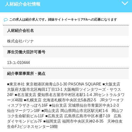
人材紹介会社情報
この求人は紹介求人です。姉妹サイト
イーキャリアFA
への応募になります
人材紹介会社名
株式会社パソナ
厚生労働大臣許可番号
13-ユ-010444
紹介事業事業所・拠点
■東京本社 東京都港区南青山3-1-30 PASONA SQUARE ■大阪支店
大阪府大阪市北区梅田1丁目13-1 大阪梅田ツインタワーズ・サウス
24F ■名古屋支店 愛知県名古屋市中村区名駅1-1-4 JRセントラルタワ
ーズ46階 ■札幌支店 北海道札幌市中央区北5条西2-5 JRタワーオフ
ィスプラザさっぽろ16F ■仙台支店 宮城県仙台市青葉区中央1-2-3
仙台マークワン18F ■岡山支店 岡山県岡山市北区駅元町1-6 岡山フ
コク生命駅前ビル11F ■広島支店 広島県広島市中区本通7-19 広島
ダイヤモンドビル7F ■福岡支店 福岡市中央区天神2-8-35 天神住友
生命FJビジネスセンター19階