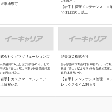
の範囲:本…
ア※車通勤可
【岩手】保守メンテナンス ※
間休日120日以上
株式会社シグマソリューションズ
能美防災株式会社
手県盛岡市みたけ五丁目7番46号 いわて
岩手県盛岡市青山2丁目20番5号 いわて銀
河鉄道「青山」駅より車で10分 勤務地変
鉄道「青山」駅より車で6分 勤務地変更
の範囲:本社及…
範囲:本社及び全…
【岩手】カスタマーエンジニア
【岩手】メンテナンス管理 ※
※土日祝休み
レックスタイム制あり