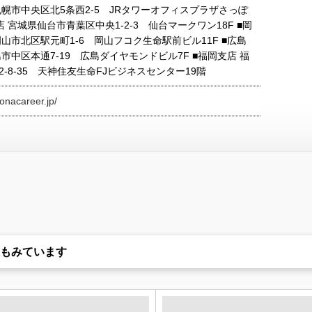
札幌市中央区北5条西2-5 JRタワーオフィスプラザさっぽ
支店 宮城県仙台市青葉区中央1-2-3 仙台マークワン18F ■岡
山市北区駅元町1-6 岡山フコク生命駅前ビル11F ■広島
市中区本通7-19 広島ダイヤモンドビル7F ■福岡支店 福
-8-35 天神住友生命FJビジネスセンター19階
onacareer.jp/
もみています