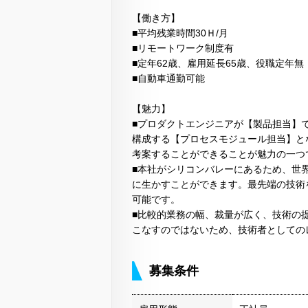
【働き方】
■平均残業時間30Ｈ/月
■リモートワーク制度有
■定年62歳、雇用延長65歳、役職定年無
■自動車通勤可能
【魅力】
■プロダクトエンジニアが【製品担当】
構成する【プロセスモジュール担当】と
考案することができることが魅力の一つ
■本社がシリコンバレーにあるため、世
に生かすことができます。最先端の技術
可能です。
■比較的業務の幅、裁量が広く、技術の
こなすのではないため、技術者としての
募集条件