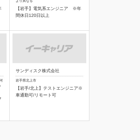
より異なる
年
【岩手】電気系エンジニア ※年
間休日120日以上
サンディスク株式会社
河
岩手県北上市
の
【岩手/北上】テストエンジニア※
車通勤可/リモート可
フ