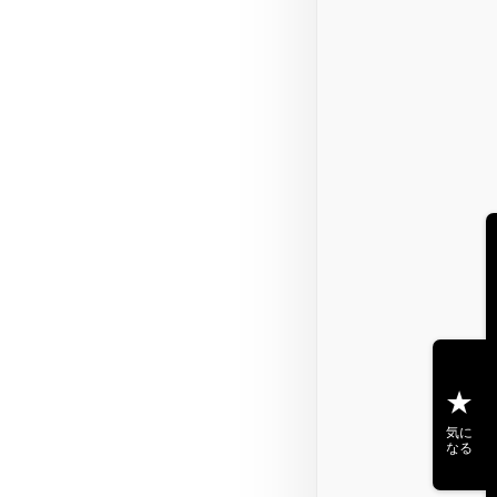
気に
なる