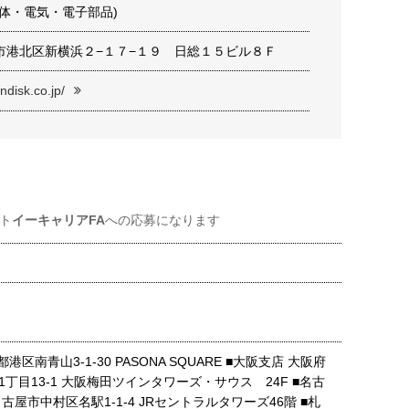
体・電気・電子部品)
市港北区新横浜２−１７−１９ 日総１５ビル８Ｆ
ndisk.co.jp/
ト
イーキャリアFA
への応募になります
港区南青山3-1-30 PASONA SQUARE ■大阪支店 大阪府
丁目13-1 大阪梅田ツインタワーズ・サウス 24F ■名古
古屋市中村区名駅1-1-4 JRセントラルタワーズ46階 ■札