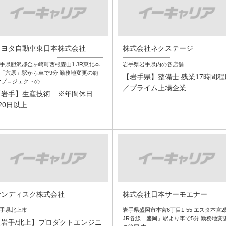
トヨタ自動車東日本株式会社
株式会社ネクステージ
手県胆沢郡金ヶ崎町西根森山1 JR東北本
岩手県岩手県内の各店舗
「六原」駅から車で9分 勤務地変更の範
【岩手県】整備士 残業17時間程
:プロジェクトの…
／プライム上場企業
【岩手】生産技術 ※年間休日
20日以上
サンディスク株式会社
株式会社日本サーモエナー
手県北上市
岩手県盛岡市本宮6丁目1-55 エスタ本宮2
JR各線「盛岡」駅より車で5分 勤務地変
【岩手/北上】プロダクトエンジニ