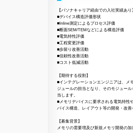
【パソナキャリア経由での入社実績あり
■デバイス構造評価形状
■Inline測定によるプロセス評価
■断面SEM/TEMなどによる構造評価
■電気特性評価
■工程変更評価
■歩留り改善活動
■信頼性改善活動
■コスト低減活動
【期待する役割】
■インテグレーションエンジニアは、メ
ジュールの担当となり、そのモジュール
当します。
■メモリデバイスに要求される電気特性
バイス構造、レイアウト等の開発・改善
【募集背景】
メモリの需要増及び新規メモリ開発の加