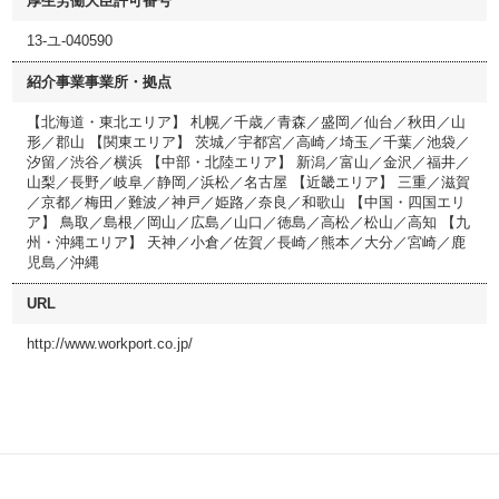
厚生労働大臣許可番号
13-ユ-040590
紹介事業事業所・拠点
【北海道・東北エリア】 札幌／千歳／青森／盛岡／仙台／秋田／山
形／郡山 【関東エリア】 茨城／宇都宮／高崎／埼玉／千葉／池袋／
汐留／渋谷／横浜 【中部・北陸エリア】 新潟／富山／金沢／福井／
山梨／長野／岐阜／静岡／浜松／名古屋 【近畿エリア】 三重／滋賀
／京都／梅田／難波／神戸／姫路／奈良／和歌山 【中国・四国エリ
ア】 鳥取／島根／岡山／広島／山口／徳島／高松／松山／高知 【九
州・沖縄エリア】 天神／小倉／佐賀／長崎／熊本／大分／宮崎／鹿
児島／沖縄
URL
http://www.workport.co.jp/