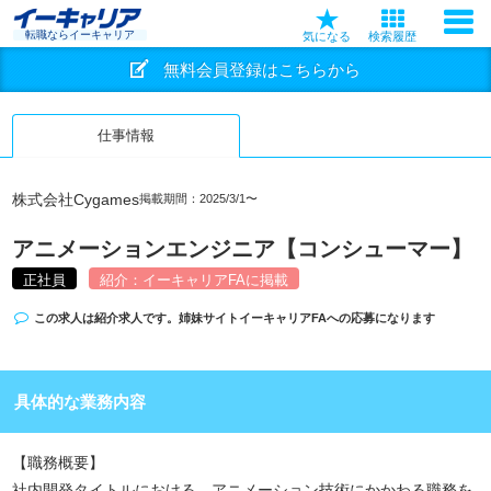
転職ならイーキャリア
気になる
検索履歴
無料会員登録はこちらから
仕事情報
株式会社Cygames
掲載期間：2025/3/1〜
アニメーションエンジニア【コンシューマー】
正社員
紹介：イーキャリアFAに掲載
この求人は紹介求人です。姉妹サイト
イーキャリアFA
への応募になります
具体的な業務内容
【職務概要】
社内開発タイトルにおける、アニメーション技術にかかわる職務を