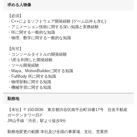
求める人物像
【必須】
・C++によるソフトウェア開発経験 (ゲーム以外も含む)
・アニメーション技術に関する深い知識と実務経験
・IKに関する一般的な知識
・物理、数学に関する一般的な知識
【尚可】
・コンソールタイトルの開発経験
・UEを利用した開発経験
・ツール開発経験
・Maya、MotionBuilderに関する知識
・FullBody IKに関する知識
・物理挙動に関する知識
・機械学習に関する知識
勤務地
【本社】〒150-0036 東京都渋谷区南平台町16番17号 住友不動産
ガーデンタワー15Ｆ
JR山手線「渋谷」駅より徒歩9分
勤務地変更の範囲:本社及び全国の事業場、支社、営業所