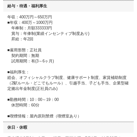
給与・待遇・福利厚生
年収：400万円～650万円
■年収：400万～1000万円
年棒制：月額333333円
賞与：年俸制(業績インセンティブ制度あり)
昇給：年2回
■雇用形態：正社員
契約期間：無期
試用期間：有(3～6ヶ月)
■福利厚生：
総会、オフィシャルクラブ制度、健康サポート制度、家賃補助制度
（2駅ルール・どこでもルール）、引越手当、子ども手当、企業型確
定拠出年金制度(正社員のみ)
■勤務時間：10：00～19：00
休憩時間：60分
■喫煙情報：屋内原則禁煙（喫煙室あり）
休日・休暇