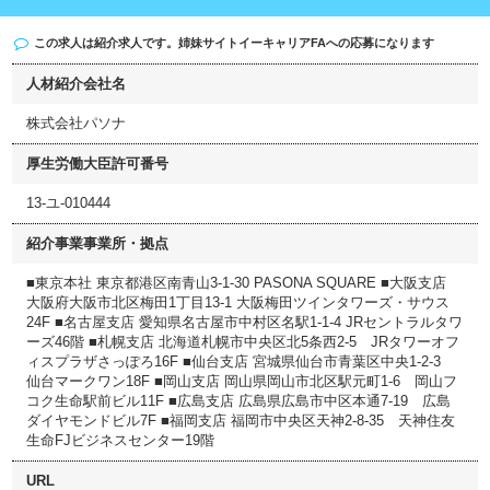
この求人は紹介求人です。姉妹サイト
イーキャリアFA
への応募になります
人材紹介会社名
株式会社パソナ
厚生労働大臣許可番号
13-ユ-010444
紹介事業事業所・拠点
■東京本社 東京都港区南青山3-1-30 PASONA SQUARE ■大阪支店
大阪府大阪市北区梅田1丁目13-1 大阪梅田ツインタワーズ・サウス
24F ■名古屋支店 愛知県名古屋市中村区名駅1-1-4 JRセントラルタワ
ーズ46階 ■札幌支店 北海道札幌市中央区北5条西2-5 JRタワーオフ
ィスプラザさっぽろ16F ■仙台支店 宮城県仙台市青葉区中央1-2-3
仙台マークワン18F ■岡山支店 岡山県岡山市北区駅元町1-6 岡山フ
コク生命駅前ビル11F ■広島支店 広島県広島市中区本通7-19 広島
ダイヤモンドビル7F ■福岡支店 福岡市中央区天神2-8-35 天神住友
生命FJビジネスセンター19階
URL