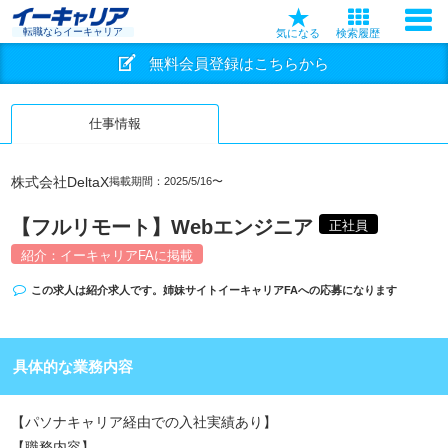
転職ならイーキャリア
気になる
検索履歴
無料会員登録はこちらから
仕事情報
株式会社DeltaX
掲載期間：2025/5/16〜
【フルリモート】Webエンジニア
正社員
紹介：イーキャリアFAに掲載
この求人は紹介求人です。姉妹サイト
イーキャリアFA
への応募になります
具体的な業務内容
【パソナキャリア経由での入社実績あり】
【職務内容】