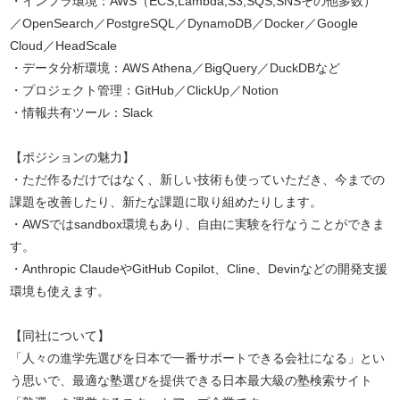
・インフラ環境：AWS（ECS,Lambda,S3,SQS,SNSその他多数）
／OpenSearch／PostgreSQL／DynamoDB／Docker／Google
Cloud／HeadScale
・データ分析環境：AWS Athena／BigQuery／DuckDBなど
・プロジェクト管理：GitHub／ClickUp／Notion
・情報共有ツール：Slack
【ポジションの魅力】
・ただ作るだけではなく、新しい技術も使っていただき、今までの
課題を改善したり、新たな課題に取り組めたりします。
・AWSではsandbox環境もあり、自由に実験を行なうことができま
す。
・Anthropic ClaudeやGitHub Copilot、Cline、Devinなどの開発支援
環境も使えます。
【同社について】
「人々の進学先選びを日本で一番サポートできる会社になる」とい
う思いで、最適な塾選びを提供できる日本最大級の塾検索サイト