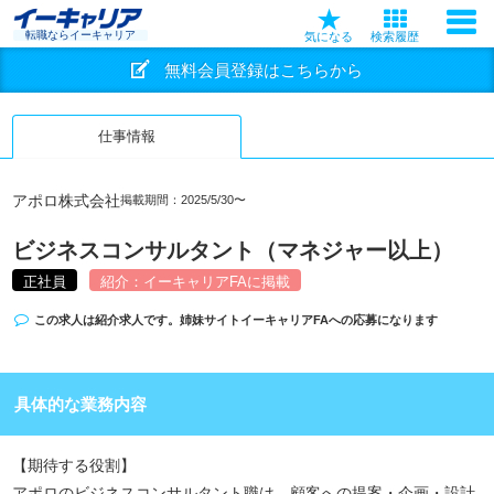
転職ならイーキャリア
気になる
検索履歴
無料会員登録はこちらから
仕事情報
アポロ株式会社
掲載期間：2025/5/30〜
ビジネスコンサルタント（マネジャー以上）
正社員
紹介：イーキャリアFAに掲載
この求人は紹介求人です。姉妹サイト
イーキャリアFA
への応募になります
具体的な業務内容
【期待する役割】
アポロのビジネスコンサルタント職は、顧客への提案・企画・設計