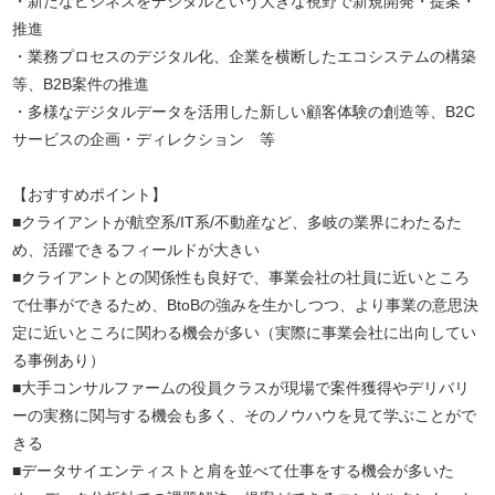
・新たなビジネスをデジタルという大きな視野で新規開発・提案・
推進
・業務プロセスのデジタル化、企業を横断したエコシステムの構築
等、B2B案件の推進
・多様なデジタルデータを活用した新しい顧客体験の創造等、B2C
サービスの企画・ディレクション 等
【おすすめポイント】
■クライアントが航空系/IT系/不動産など、多岐の業界にわたるた
め、活躍できるフィールドが大きい
■クライアントとの関係性も良好で、事業会社の社員に近いところ
で仕事ができるため、BtoBの強みを生かしつつ、より事業の意思決
定に近いところに関わる機会が多い（実際に事業会社に出向してい
る事例あり）
■大手コンサルファームの役員クラスが現場で案件獲得やデリバリ
ーの実務に関与する機会も多く、そのノウハウを見て学ぶことがで
きる
■データサイエンティストと肩を並べて仕事をする機会が多いた