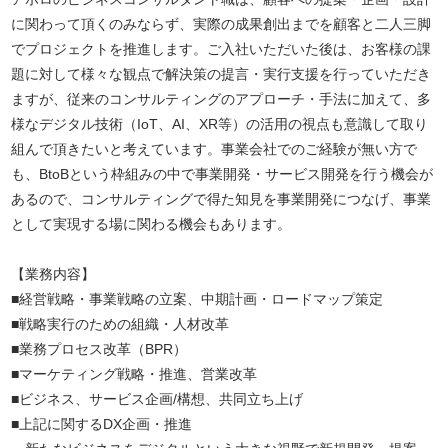
に関わって頂くのみならず、実際の成果創出までを顧客と二人三脚
でプロジェクトを推進します。ご入社いただいた後は、お客様の課
題に対して様々な観点で解決策の提言・実行支援を行っていただき
ますが、従来のコンサルティングのアプローチ・手法に加えて、多
様なデジタル技術（IoT、AI、XR等）の活用の視点も意識して取り
組んで頂きたいと考えています。事業会社でのご経験が無い方で
も、BtoBという枠組みの中で事業開発・サービス開発を行う機会が
あるので、コンサルティングで得た知見を事業開発につなげ、事業
として実現する場に関わる機会もあります。
【業務内容】
■経営戦略・事業戦略の立案、中期計画・ロードマップ策定
■戦略実行のための組織・人材改革
■業務プロセス改革（BPR）
■マーケティング戦略・推進、営業改革
■ビジネス、サービス企画/構想、共同立ち上げ
■上記に関するDX企画・推進