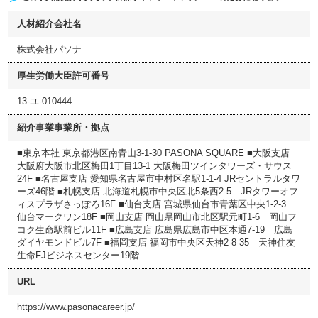
人材紹介会社名
株式会社パソナ
厚生労働大臣許可番号
13-ユ-010444
紹介事業事業所・拠点
■東京本社 東京都港区南青山3-1-30 PASONA SQUARE ■大阪支店
大阪府大阪市北区梅田1丁目13-1 大阪梅田ツインタワーズ・サウス
24F ■名古屋支店 愛知県名古屋市中村区名駅1-1-4 JRセントラルタワ
ーズ46階 ■札幌支店 北海道札幌市中央区北5条西2-5 JRタワーオフ
ィスプラザさっぽろ16F ■仙台支店 宮城県仙台市青葉区中央1-2-3
仙台マークワン18F ■岡山支店 岡山県岡山市北区駅元町1-6 岡山フ
コク生命駅前ビル11F ■広島支店 広島県広島市中区本通7-19 広島
ダイヤモンドビル7F ■福岡支店 福岡市中央区天神2-8-35 天神住友
生命FJビジネスセンター19階
URL
https://www.pasonacareer.jp/