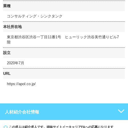
業種
コンサルティング・シンクタンク
本社所在地
東京都渋谷区渋谷一丁目11番1号 ヒューリック渋谷美竹通りビル7
階
設立
2020年7月
URL
https://apol.co.jp/
人材紹介会社情報
この求人は紹介求人です。姉妹サイト
イーキャリアFA
への応募になります