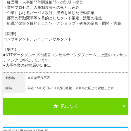
・経営層・人事部門等関連部門への説明・提言
・業務プロセス、人事制度等への落とし込み
・企業におけるパーパス設計、浸透を通じた行動変革
・部門の行動変革等を目的としたクレド策定、浸透の推進
・組織開発等を目的としたワークショップ・研修の企画・開発・実施
【職階】
コンサルタント、シニアコンサルタント
【魅力】
■NTTデータグループの経営コンサルティングファーム。上流のコンサル
ティングに特化しています。
■大手企業の経営層やCHR…
勤務地
東京都千代田区
給与
年収：500万円～1000万円経験・スキルに応じて変動します
気になる
詳細を見る