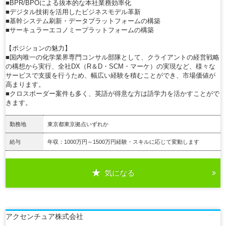
■BPR/BPOによる抜本的な本社業務効率化
■デジタル技術を活用したビジネスモデル革新
■基幹システム刷新・データプラットフォームの構築
■サーキュラーエコノミープラットフォームの構築
【ポジションの魅力】
■国内唯一の化学業界専門コンサル部隊として、クライアントの経営戦略
の構想から実行、全社DX（R＆D・SCM・マーケ）の実現など、様々な
サービスで支援を行うため、幅広い経験を積むことができ、市場価値が
高まります。
■クロスボーダー案件も多く、英語が得意な方は語学力を活かすことがで
きます。
勤務地
東京都東京拠点いずれか
給与
年収：1000万円～1500万円経験・スキルに応じて変動します
気になる
詳細を見る
アクセンチュア株式会社