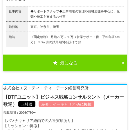
仕事内容
◆サポートスタッフ◆工事現場の管理や資材運搬を中⼼に、販
売や施⼯を⽀えるお仕事！
勤務地
東京、神奈川、埼玉
給与
《固定給制》 月給22万～30万（営業サポート職 平均年収440
万） ※3ヶ⽉の試⽤期間を設けてお...
気になる
株式会社エヌ・ティ・ティ・データ経営研究所
【BTFユニット】ビジネス戦略コンサルタント（メーカー
歓迎）
正社員
紹介：
イーキャリアFA
に掲載
掲載期間：2026/7/30〜
【パソナキャリア経由での入社実績あり】
【ミッション・特徴】