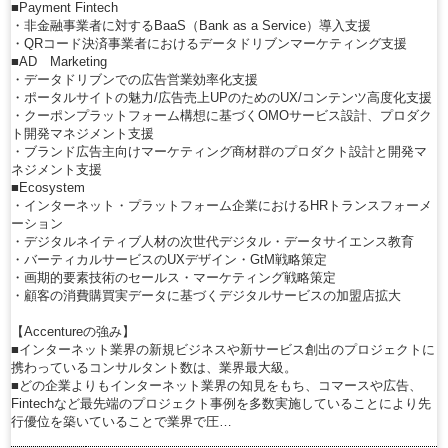
■Payment Fintech
・非金融事業者に対するBaaS（Bank as a Service）導入支援
・QRコード決済事業者におけるデータドリブンマーケティング支援
■AD Marketing
・データドリブンでの広告営業効率化支援
・ポータルサイトの魅力/広告売上UPのためのUX/コンテンツ高度化支援
・クーポンプラットフォーム構想に基づくOMOサービス設計、プロダク
ト開発マネジメント支援
・ブランド広告主向けマーケティング商材群のプロダクト設計と開発マ
ネジメント支援
■Ecosystem
・インターネット・プラットフォーム企業におけるHRトランスフォーメ
ーション
・デジタルネイティブ人材の次世代デジタル・データサイエンス教育
・バーティカルサービスのUXデザイン・GtM戦略策定
・画期的要素技術のセールス・マーケティング戦略策定
・顧客の消費購買実データに基づくデジタルサービスの加盟店拡大
【Accentureの強み】
■インターネット業界の新規ビジネスや新サービス創出のプロジェクトに
携わっているコンサルタント数は、業界最大級。
■どの企業よりもインターネット業界の知見をもち、コマースや広告、
Fintechなど最先端のプロジェクト事例を多数実施していることにより先
行優位を築いていることで業界で圧…