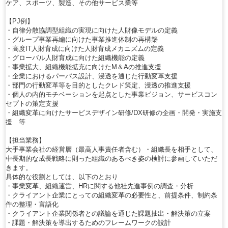
ケア、スポーツ、製造、その他サービス業等
【PJ例】
・自律分散協調型組織の実現に向けた人財像モデルの定義
・グループ事業再編に向けた事業推進体制の再構築
・高度IT人財育成に向けた人財育成メカニズムの定義
・グローバル人財育成に向けた組織機能の定義
・事業拡大、組織機能拡充に向けたM＆Aの推進支援
・企業におけるパーパス設計、浸透を通じた行動変革支援
・部門の行動変革等を目的としたクレド策定、浸透の推進支援
・個人の内的モチベーションを起点とした事業ビジョン、サービスコン
セプトの策定支援
・組織変革に向けたサービスデザイン研修/DX研修の企画・開発・実施支
援 等
【担当業務】
大手事業会社の経営層（最高人事責任者含む）・組織長を相手として、
中長期的な成長戦略に則った組織のあるべき姿の検討に参画していただ
きます。
具体的な役割としては、以下のとおり
・事業変革、組織運営、HRに関する他社先進事例の調査・分析
・クライアント企業にとっての組織変革の必要性と、前提条件、制約条
件の整理・言語化
・クライアント企業関係者との議論を通じた課題抽出・解決策の立案
・課題・解決策を導出するためのフレームワークの設計