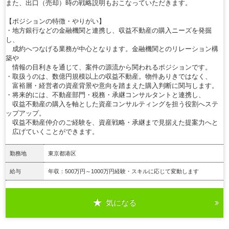
また、出口（売却）時の戦略説明もおこなっていただきます。
【ポジションの特徴・やりがい】
・地方銀行などの金融機関と連携し、収益不動産の購入ニーズを発掘
し、
成約へつなげる業務が中心となります。金融機関とのリレーション構
築や
情報の目利きを通じて、案件の源流から関われるポジションです。
・取扱うのは、数億円規模以上の収益不動産。物件ありきではなく、
富裕層・経営者の資産背景や意向を踏まえた購入判断に関与します。
・将来的には、不動産部門・税務・承継コンサルタントと連携し、
収益不動産の購入を軸とした資産コンサルティングを担う役割へステ
ップアップ。
収益不動産仲介のご経験を、資産戦略・承継まで見据えた提案力へと
広げていくことができます。
勤務地
東京都港区
給与
年収：500万円～1000万円経験・スキルに応じて変動します
気になる
詳細を見る