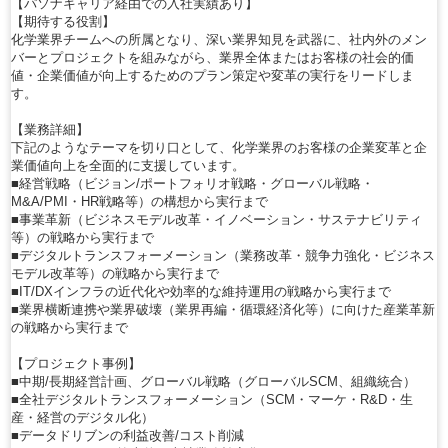
【パソナキャリア経由での入社実績あり】
【期待する役割】
化学業界チームへの所属となり、深い業界知見を武器に、社内外のメン
バーとプロジェクトを組みながら、業界全体またはお客様の社会的価
値・企業価値が向上するためのプラン策定や変革の実行をリードしま
す。
【業務詳細】
下記のようなテーマを切り口として、化学業界のお客様の企業変革と企
業価値向上を全面的に支援しています。
■経営戦略（ビジョン/ポートフォリオ戦略・グローバル戦略・
M&A/PMI・HR戦略等）の構想から実行まで
■事業革新（ビジネスモデル改革・イノベーション・サステナビリティ
等）の戦略から実行まで
■デジタルトランスフォーメーション（業務改革・競争力強化・ビジネス
モデル改革等）の戦略から実行まで
■IT/DXインフラの近代化や効率的な維持運用の戦略から実行まで
■業界横断連携や業界破壊（業界再編・循環経済化等）に向けた産業革新
の戦略から実行まで
【プロジェクト事例】
■中期/長期経営計画、グローバル戦略（グローバルSCM、組織統合）
■全社デジタルトランスフォーメーション（SCM・マーケ・R&D・生
産・経営のデジタル化）
■データドリブンの利益改善/コスト削減