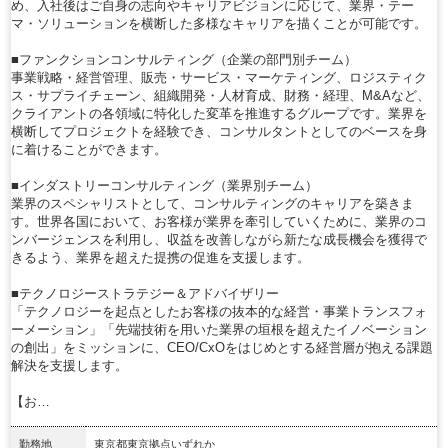
め、入社後はご自身の志向やキャリアビジョンに応じて、業界・テー
マ・ソリューションを横断した多様なキャリアを描くことが可能です。
■ファンクションコンサルティング（企業の部門別チーム）
事業戦略・経営管理、販売・サービス・マーケティング、ロジスティク
ス・サプライチェーン、組織開発・人材育成、財務・経理、M&Aなど、
クライアントの各領域に特化した変革を推進するグループです。業界を
横断してプロジェクトを経験でき、コンサルタントとしてのベースを身
に着けることができます。
■インダストリーコンサルティング（業界別チーム）
業界のスペシャリストとして、コンサルティングのキャリアを築きま
す。世界各国において、お客様が業界を牽引していくために、業界のコ
ンバージェンスを利用し、収益を改善しながら新たな成長機会を獲得で
きるよう、業界を超えた提携の促進を支援します。
■テクノロジーストラテジー＆アドバイザリー
「テクノロジーを起点としたお客様の抜本的な経営・事業トランスフォ
ーメーション」「先端技術を用いた業界の垣根を超えたイノベーション
の創出」をミッションに、CEO/CxOをはじめとする経営層が抱える課題
解決を支援します。
【お…
勤務地
東京都東京拠点いずれか