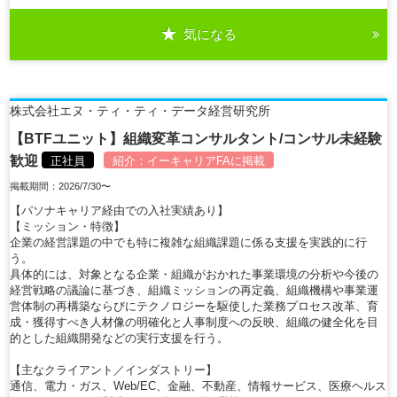
気になる
詳細を見る
株式会社エヌ・ティ・ティ・データ経営研究所
【BTFユニット】組織変革コンサルタント/コンサル未経験
歓迎
正社員
紹介：
イーキャリアFA
に掲載
掲載期間：2026/7/30〜
【パソナキャリア経由での入社実績あり】
【ミッション・特徴】
企業の経営課題の中でも特に複雑な組織課題に係る支援を実践的に行
う。
具体的には、対象となる企業・組織がおかれた事業環境の分析や今後の
経営戦略の議論に基づき、組織ミッションの再定義、組織機構や事業運
営体制の再構築ならびにテクノロジーを駆使した業務プロセス改革、育
成・獲得すべき人材像の明確化と人事制度への反映、組織の健全化を目
的とした組織開発などの実行支援を行う。
【主なクライアント／インダストリー】
通信、電力・ガス、Web/EC、金融、不動産、情報サービス、医療ヘルス