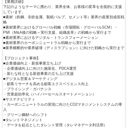
【業務詳細】
下記のようなテーマに携わり、業界全体、お客様の変革を全面的に支援
しています。
■素材（鉄鋼、非鉄金属、製紙パルプ、セメント等）業界の産業別成長戦
略
■素材業界におけるグローバル戦略（市場開拓・グローバルSCM）・
PMI（M&A後の戦略～実行支援、組織改革）の戦略から実行まで
■素材業界におけるデジタル・トランスフォーメーション
■素材業界のカーボンニュートラル戦略から実行まで
■業界横断的や業界破壊（ディスラプション）に向けた戦略から実行まで
【プロジェクト事例】
■企業価値向上・新規事業立ち上げ
・企業価値向上に向けた施策化、PDCA運営
・新たな柱となる新規事業の立ち上げ支援
■デジタル営業＆マーケティング
・顧客リサーチを高める顧客エクスペリエンス向上
・プライシング・ガバナンス
・営業超効率化（ハイパーセールスオートメーション）
■サステナビリティ
・カーボンニュートラルの実現に向けたCO2マネジメントシステムの導
入
・グリーン鋼材へのシフト
■タレントマネジメント
・データを起点としたタレント管理（タレマネデータ利活用）