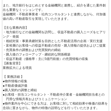
また、地方銀行をはじめとする金融機関と連携し、紹介を通じた案件創
出も重要なミッションです。
金融機関・不動産事業者・社内コンサルタントと連携しながら、付加価
値の高い不動産取引を実現していただきます。
【主な業務内容】
・地方銀行などの金融機関を訪問し、収益不動産の購入ニーズをヒアリ
ング・発掘
・相続対策・事業承継対策を目的とした不動産活用の企画・実行支援
・富裕層のお客様への収益不動産の売却・購入情報の提供およびご提案
・売買条件の調整および売買契約の締結
・購入後のフォローアップ・継続的な関係構築
・収益不動産（価格帯：主に5億円前後）の売買情報の収集
【募集背景】
業務拡大による増員
【 業務詳細 】
●物件情報の収集
●不動産価値評価
●購入契約の調整と締結
●お客様・担当コンサルタント・不動産仲介業者・金融機関担当者との
円滑な情報共有およびコミュニケーション
●物件案内を中心にできる方は、お客様に対して相続効果や株価の効果を
念頭に置きながら、物件の特徴の説明などを行っていただきます。