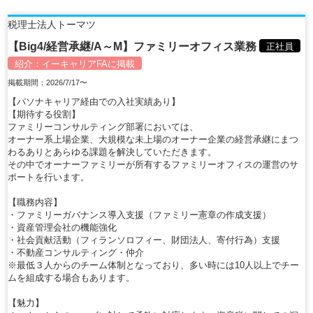
税理士法人トーマツ
【Big4/経営承継/A～M】ファミリーオフィス業務
正社員
紹介：
イーキャリアFA
に掲載
掲載期間：2026/7/17〜
【パソナキャリア経由での入社実績あり】
【期待する役割】
ファミリーコンサルティング部署においては、
オーナー系上場企業、大規模な未上場のオーナー企業の経営承継にまつ
わるありとあらゆる課題を解決していただきます。
その中でオーナーファミリーが所有するファミリーオフィスの運営のサ
ポートを行います。
【職務内容】
・ファミリーガバナンス導入支援（ファミリー憲章の作成支援）
・資産管理会社の機能強化
・社会貢献活動（フィランソロフィー、財団法人、寄付行為）支援
・不動産コンサルティング・仲介
※最低３人からのチーム体制となっており、多い時には10人以上でチー
ムを組成する場合もあります。
【魅力】