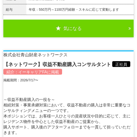
給与
年収：550万円～1100万円経験・スキルに応じて変動します
気になる
詳細を見る
株式会社青山財産ネットワークス
【ネットワーク】収益不動産購入コンサルタント
正社員
紹介：
イーキャリアFA
に掲載
掲載期間：2026/7/17〜
～収益不動産購入の一役を～
相続対策・事業承継対策において、収益不動産の購入は非常に重要なコ
ンサルティングメニューの一つです。
本ポジションでは、お客様一人ひとりの資産状況や目的に応じて、主に
レジデンス物件を中心とした収益不動産のご提案から、
購入サポート、購入後のアフターフォローまでを一貫して担っていただ
きます。