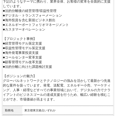
下記のようなテーマに携わり、業界全体、お客様の変革を全面的に支援
しています。
■法的分離後の経営管理/収益性管理
■デジタル・トランスフォーメーション
■海外投資を含む新規ビジネス創出
■エネルギーポートフォリオマネージメント
■カスタマーオペレーション
【プロジェクト事例】
■経営管理モデル策定支援
■収益性管理モデル策定支援
■海外発電事業投資支援
■コールセンター変革支援
■顧客管理モデル改革支援
■法的分離に向けた課題検討支援
【ポジションの魅力】
グローバルネットワークとテクノロジーの強みを活かして最新かつ先進
的な案件を扱っています。発電、送配電、エネルギー小売、マーケティ
ング、人事・経理などすべての事業領域において、デジタルの力でクラ
イアントのビジネスゴールの達成支援を行うため、幅広い経験を積むこ
とができ、市場価値が高まります。
勤務地
東京都東京拠点いずれか