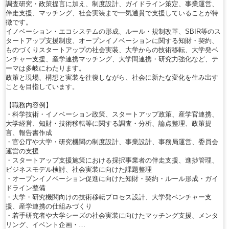
調査研究・政策提言に加え、制度設計、ガイドライン策定、事業運営、
伴走支援、マッチング、社会実装まで一気通貫で支援していることが特
徴です。
イノベーション・エコシステムの形成、ルール・規制改革、SBIR等のス
タートアップ支援制度、オープンイノベーションに関する知財・契約、
ものづくりスタートアップの社会実装、大学からの技術移転、大学発ベ
ンチャー支援、産学連携マッチング、大学間連携・研究力強化など、テ
ーマは多岐にわたります。
政策と現場、構想と実装を往復しながら、社会に新たな変化を生み出す
ことを目指しています。
【職務内容例】
・科学技術・イノベーション政策、スタートアップ政策、産学官連携、
大学経営、知財・技術移転等に関する調査・分析、論点整理、政策提
言、報告書作成
・官公庁や大学・研究機関の制度設計、事業設計、事務局運営、委員会
運営の支援
・スタートアップ支援施策における採択事業者の伴走支援、進捗管理、
ビジネスモデル検討、社会実装に向けた課題整理
・オープンイノベーション促進に向けた知財・契約・ルール形成・ガイ
ドライン整備
・大学・研究機関向けの技術移転プロセス設計、大学発ベンチャー支
援、産学連携の仕組みづくり
・若手研究者や大学シーズの社会実装に向けたマッチング支援、メンタ
リング、イベント企画・…