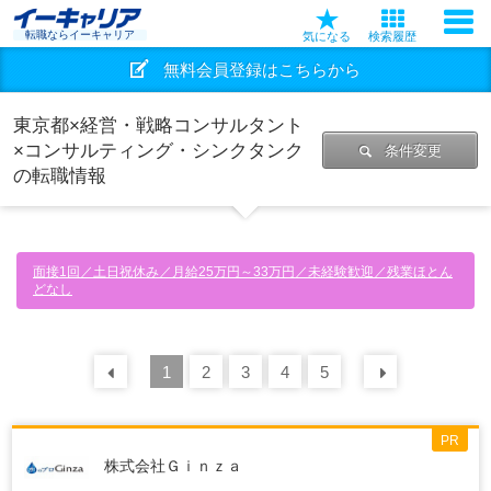
転職ならイーキャリア
気になる
検索履歴
無料会員登録はこちらから
東京都×経営・戦略コンサルタント
×コンサルティング・シンクタンク
条件変更
の転職情報
面接1回／土日祝休み／月給25万円～33万円／未経験歓迎／残業ほとん
どなし
前の
1
30
2
件
3
4
5
次の
30
PR
株式会社Ｇｉｎｚａ