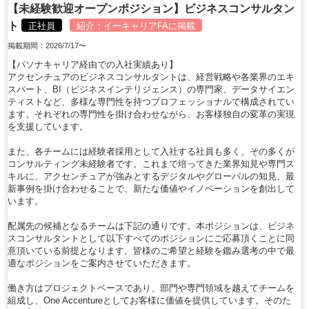
【未経験歓迎オープンポジション】ビジネスコンサルタン
ト
正社員
紹介：
イーキャリアFA
に掲載
掲載期間：2026/7/17〜
【パソナキャリア経由での入社実績あり】
アクセンチュアのビジネスコンサルタントは、経営戦略や各業界のエキ
スパート、BI（ビジネスインテリジェンス）の専門家、データサイエン
ティストなど、多様な専門性を持つプロフェッショナルで構成されてい
ます。それぞれの専門性を掛け合わせながら、お客様独自の変革の実現
を支援しています。
また、各チームには経験者採用として入社する社員も多く、その多くが
コンサルティング未経験者です。これまで培ってきた業界知見や専門ス
キルに、アクセンチュアが強みとするデジタルやグローバルの知見、最
新事例を掛け合わせることで、新たな価値やイノベーションを創出して
います。
配属先の候補となるチームは下記の通りです。本ポジションは、ビジネ
スコンサルタントとして以下すべてのポジションにご応募頂くことに同
意頂いている前提となります。皆様のご希望と経験を鑑み選考の中で最
適なポジションをご案内させていただきます。
働き方はプロジェクトベースであり、部門や専門領域を越えてチームを
組成し、One Accentureとしてお客様に価値を提供しています。そのた