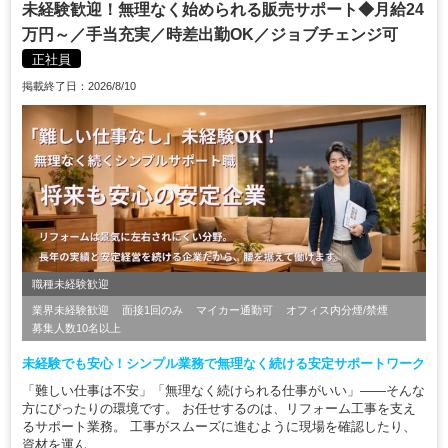
未経験歓迎！無理なく始められる販売サポート◆月給24
万円～／手当充実／時差出勤OK／ジョブチェンジ可
正社員
掲載終了日：2026/8/10
職種未経験歓迎
業界未経験歓迎
面接1回のみ
マイカー通勤可
オフィス内分煙/禁煙
募集人数10名以上
未経験でも安心！シンプル業務で無理なく続ける安定サポートワーク
「難しい仕事は不安」「無理なく続けられる仕事がいい」——そんな
方にぴったりの環境です。 お任せするのは、リフォーム工事を支え
るサポート業務。 工事がスムーズに進むように現場を確認したり、
資材を運ん...