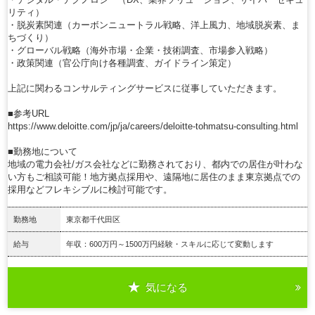
リティ）
・脱炭素関連（カーボンニュートラル戦略、洋上風力、地域脱炭素、ま
ちづくり）
・グローバル戦略（海外市場・企業・技術調査、市場参入戦略）
・政策関連（官公庁向け各種調査、ガイドライン策定）
上記に関わるコンサルティングサービスに従事していただきます。
■参考URL
https://www.deloitte.com/jp/ja/careers/deloitte-tohmatsu-consulting.html
■勤務地について
地域の電力会社/ガス会社などに勤務されており、都内での居住が叶わな
い方もご相談可能！地方拠点採用や、遠隔地に居住のまま東京拠点での
採用などフレキシブルに検討可能です。
勤務地
東京都千代田区
給与
年収：600万円～1500万円経験・スキルに応じて変動します
気になる
詳細を見る