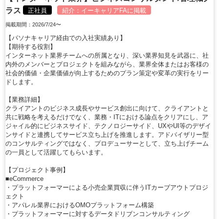
ラス
正社員
紹介：
イーキャリアFA
に掲載
掲載期間：2026/7/24〜
【パソナキャリア経由での入社実績あり】
【期待する役割】
インターネット業界チームへの所属となり、深い業界知見を武器に、社
内外のメンバーとプロジェクトを組みながら、業界全体またはお客様の
社会的価値・企業価値が向上するためのプラン策定や変革の実行をリー
ドします。
【業務詳細】
クライアントのビジネス成長やサービス創出に向けて、クライアントと
共に戦略を考えるだけでなく、業務・ITにおける論点をクリアにし、ア
ジャイル的にビジネスサイド、テクノロジーサイド、UXやUI等のデザイ
ンサイドと連携してサービス立ち上げを推進します。アドバイザリー型
のコンサルティングではなく、プロデューサーとして、立ち上げチーム
の一員として活躍してもらいます。
【プロジェクト事例】
■eCommerce
・プラットフォーマーによる小売企業買収に伴うITカーブアウトプロジ
ェクト
・アパレル業界におけるOMOプラットフォーム構築
・プラットフォーマーに対するデータドリブンコンサルティング