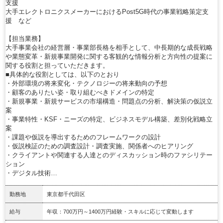
支援
大手エレクトロニクスメーカーにおけるPost5G時代の事業戦略策定支
援 など
【担当業務】
大手事業会社の経営層・事業部長格を相手として、中長期的な成長戦略
や業態変革・新規事業開発に関する客観的な情報分析と方向性の提案に
関する役割と担っていただきます。
■具体的な役割としては、以下のとおり
・外部環境の将来変化・テクノロジーの将来動向の予想
・顧客のありたい姿・取り組むべきドメインの特定
・新規事業・新規サービスの市場構造・問題点の分析、解決策の仮説立
案
・事業特性・KSF・ニーズの特定、ビジネスモデル構築、差別化戦略立
案
・課題や仮説を導出するためのフレームワークの設計
・仮説検証のための調査設計・調査実施、関係者へのヒアリング
・クライアントや関連する人達とのディスカッション時のファシリテー
ション
・デジタル技術…
勤務地
東京都千代田区
給与
年収：700万円～1400万円経験・スキルに応じて変動します