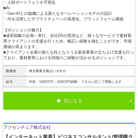
・人財ポートフォリオ可視化
■AI
・Gen-AIとの協働による新たなオペレーションモデルの設計
・AIを活用したサプライチェーンの高度化、プラットフォーム構築
【ポジションの魅力】
■成長戦略の企画～実行、全社DXの実現など、様々なサービスで素材業
界クライアントの支援を行うため、幅広い経験を積むことができ、市場
価値が高まります。
■クライアント企業の新たな柱となりうる新規事業の立ち上げ支援も行っ
ており、素材業界における同様のご経験が活かせるポジションです。
勤務地
東京都東京拠点いずれか
給与
年収：1000万円～1500万円経験・スキルに応じて変動します
気になる
詳細を見る
アクセンチュア株式会社
【インターネット業界】ビジネスコンサルタント/管理職ク