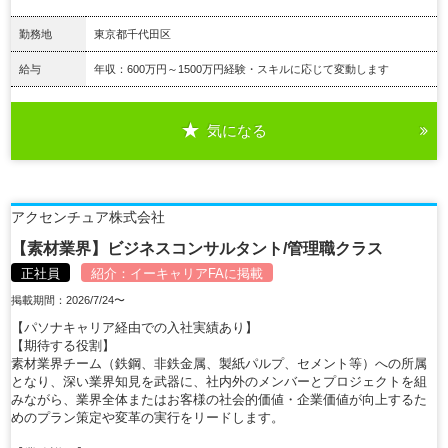
勤務地
東京都千代田区
給与
年収：600万円～1500万円経験・スキルに応じて変動します
気になる
詳細を見る
アクセンチュア株式会社
【素材業界】ビジネスコンサルタント/管理職クラス
正社員
紹介：
イーキャリアFA
に掲載
掲載期間：2026/7/24〜
【パソナキャリア経由での入社実績あり】
【期待する役割】
素材業界チーム（鉄鋼、非鉄金属、製紙パルプ、セメント等）への所属
となり、深い業界知見を武器に、社内外のメンバーとプロジェクトを組
みながら、業界全体またはお客様の社会的価値・企業価値が向上するた
めのプラン策定や変革の実行をリードします。