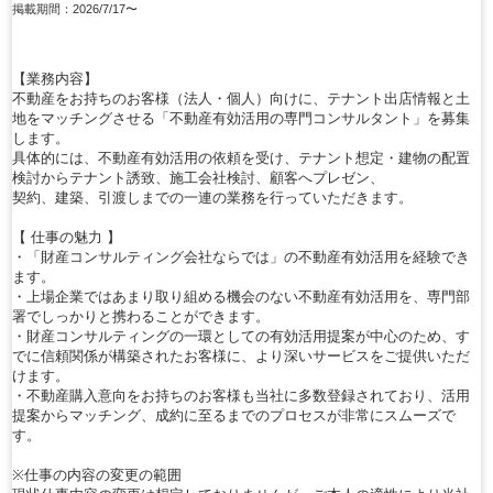
掲載期間：2026/7/17〜
【業務内容】
不動産をお持ちのお客様（法人・個人）向けに、テナント出店情報と土
地をマッチングさせる「不動産有効活用の専門コンサルタント」を募集
します。
具体的には、不動産有効活用の依頼を受け、テナント想定・建物の配置
検討からテナント誘致、施工会社検討、顧客へプレゼン、
契約、建築、引渡しまでの一連の業務を行っていただきます。
【 仕事の魅力 】
・「財産コンサルティング会社ならでは」の不動産有効活用を経験でき
ます。
・上場企業ではあまり取り組める機会のない不動産有効活用を、専門部
署でしっかりと携わることができます。
・財産コンサルティングの一環としての有効活用提案が中心のため、す
でに信頼関係が構築されたお客様に、より深いサービスをご提供いただ
けます。
・不動産購入意向をお持ちのお客様も当社に多数登録されており、活用
提案からマッチング、成約に至るまでのプロセスが非常にスムーズで
す。
※仕事の内容の変更の範囲