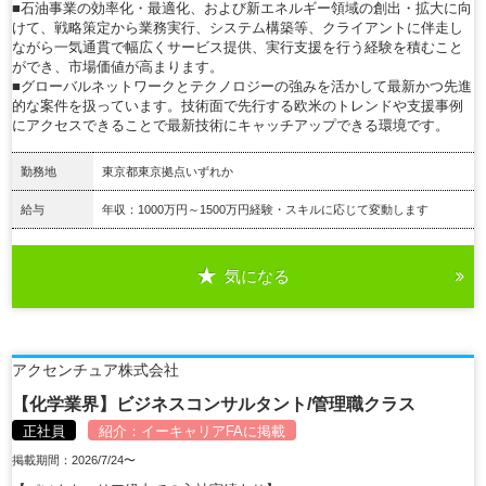
■石油事業の効率化・最適化、および新エネルギー領域の創出・拡大に向
けて、戦略策定から業務実行、システム構築等、クライアントに伴走し
ながら一気通貫で幅広くサービス提供、実行支援を行う経験を積むこと
ができ、市場価値が高まります。
■グローバルネットワークとテクノロジーの強みを活かして最新かつ先進
的な案件を扱っています。技術面で先行する欧米のトレンドや支援事例
にアクセスできることで最新技術にキャッチアップできる環境です。
勤務地
東京都東京拠点いずれか
給与
年収：1000万円～1500万円経験・スキルに応じて変動します
気になる
詳細を見る
アクセンチュア株式会社
【化学業界】ビジネスコンサルタント/管理職クラス
正社員
紹介：
イーキャリアFA
に掲載
掲載期間：2026/7/24〜