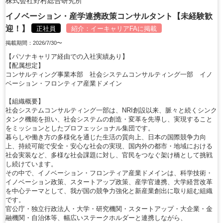
株式会社野村総合研究所
イノベーション・産学連携政策コンサルタント【未経験歓
迎！】
正社員
紹介：
イーキャリアFA
に掲載
掲載期間：2026/7/30〜
【パソナキャリア経由での入社実績あり】
【配属想定】
コンサルティング事業本部 社会システムコンサルティング一部 イノ
ベーション・フロンティア産業ドメイン
【組織概要】
社会システムコンサルティング一部は、NRI創設以来、脈々と続くシンク
タンク機能を担い、社会システムの創造・変革を先導し、実現すること
をミッションとしたプロフェッショナル集団です。
暮らしや働き方の多様化を通じた生活の質向上、日本の国際競争力向
上、持続可能で安全・安心な社会の実現、国内外の都市・地域における
社会実装など、多様な社会課題に対し、官民をつなぐ架け橋として挑戦
し続けています。
その中で、イノベーション・フロンティア産業ドメインは、科学技術・
イノベーション政策、スタートアップ政策、産学官連携、大学経営改革
を中心テーマとして、我が国の競争力強化と新産業創出に取り組む組織
です。
官公庁・独立行政法人・大学・研究機関・スタートアップ・大企業・金
融機関・自治体等、幅広いステークホルダーと連携しながら、