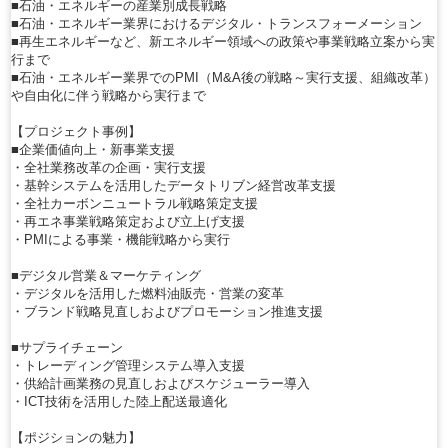
■石油・エネルギーの産業別成長戦略
■石油・エネルギー業界におけるデジタル・トランスフォーメーション
■再生エネルギーなど、新エネルギー領域への政策や事業戦略立案から実
行まで
■石油・エネルギー業界でのPMI（M&A後の戦略～実行支援、組織改革）
や自由化に伴う戦略から実行まで
【プロジェクト事例】
■企業価値向上・新事業支援
・全社業務改革の企画・実行支援
・基幹システムを活用したデータトリブン経営改革支援
・全社カーボンニュートラル戦略策定支援
・再エネ事業戦略策定および立上げ支援
・PMIによる事業・機能戦略から実行
■デジタル営業＆マーケティング
・デジタルを活用した燃料油販売・営業の変革
・ブランド戦略見直しおよびプロモーション推進支援
■サプライチェーン
・トレーディング管理システム導入支援
・供給計画業務の見直しおよびスケジューラー導入
・ICT技術を活用した陸上配送最適化
【ポジションの魅力】