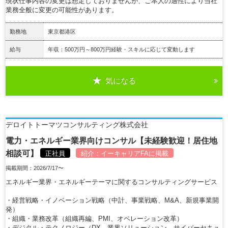
現状仕事内容の変更は想定しておりませんが、ご本人の適性により当社
業務全般に変更の可能性があります。
勤務地
東京都港区
給与
年収：500万円～800万円経験・スキルに応じて変動します
気になる
詳細を見る
デロイトトーマツコンサルティング株式会社
電力・エネルギー業界向けコンサル【未経験歓迎！居住地
相談可】
正社員
紹介：
イーキャリアFA
に掲載
掲載期間：2026/7/17〜
エネルギー業界・エネルギーテーマに関するコンサルティングサービス
・経営戦略・イノベーション戦略（中計、事業戦略、M&A、新規事業開
発）
・組織・業務改革（組織再編、PMI、オペレーション改革）
・デジタル・テクノロジー（DX、業界ソリューション、サイバーセキュ