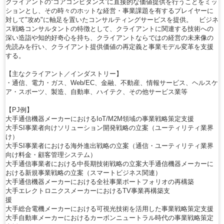
クライアントの“コアコンピタンス”に直接的な価値提供を行うことをミッ
ションとし、その時々のホットな経営・事業課題を有するプレイヤーに
対して"攻め"に軸足を置いたコンサルティングサービスを提供。 ビジネ
ス戦略コンサルタントの特徴として、クライアントに関連する技術への
深い造詣や知的好奇心を持ち、クライアントならではの経営の未来像の
先読みを行い、クライアント提供価値の再定義と事業モデル変革を支援
する。
【主なクライアント／インダストリー】
・通信、電力・ガス、Web/EC、金融、不動産、情報サービス、ヘルスケ
ア・スポーツ、製造、自動車、ハイテク、その他サービス業等
【PJ例】
大手通信機器メーカーにおけるIoT/M2M領域の事業戦略策定支援
大手SI事業者向けソリューション開発戦略の立案（ユーティリティ業界
け）
大手SI事業者における海外進出戦略の立案（通信・ユーティリティ業界
向け料金・顧客管理システム）
大手通信事業者における中長期技術戦略の立案大手通信機器メーカーに
おける新規事業戦略の立案（スマートビジネス関連）
大手通信機器メーカーにおける全社事業ポートフォリオの再構築
大手エレクトロニクスメーカーにおけるTV事業再構築支
援
大手総合電機メーカーにおける可視光技術を活用した事業戦略策定支援
大手自動車メーカーにおけるカーボンニュートラル時代の事業戦略策定