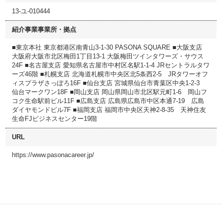
13-ユ-010444
紹介事業事業所・拠点
■東京本社 東京都港区南青山3-1-30 PASONA SQUARE ■大阪支店
大阪府大阪市北区梅田1丁目13-1 大阪梅田ツインタワーズ・サウス
24F ■名古屋支店 愛知県名古屋市中村区名駅1-1-4 JRセントラルタワ
ーズ46階 ■札幌支店 北海道札幌市中央区北5条西2-5 JRタワーオフ
ィスプラザさっぽろ16F ■仙台支店 宮城県仙台市青葉区中央1-2-3
仙台マークワン18F ■岡山支店 岡山県岡山市北区駅元町1-6 岡山フ
コク生命駅前ビル11F ■広島支店 広島県広島市中区本通7-19 広島
ダイヤモンドビル7F ■福岡支店 福岡市中央区天神2-8-35 天神住友
生命FJビジネスセンター19階
URL
https://www.pasonacareer.jp/