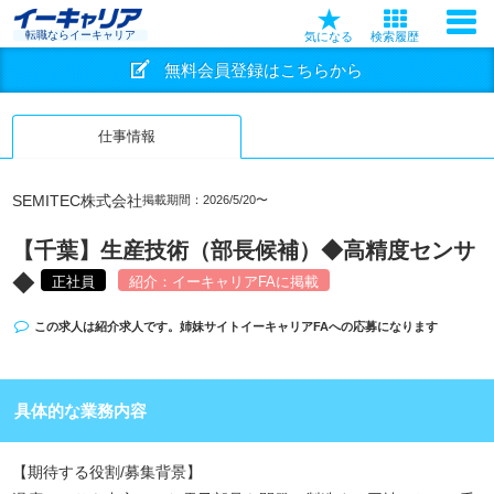
転職ならイーキャリア
気になる
検索履歴
無料会員登録はこちらから
仕事情報
SEMITEC株式会社
掲載期間：2026/5/20〜
【千葉】生産技術（部長候補）◆高精度センサ
◆
正社員
紹介：イーキャリアFAに掲載
この求人は紹介求人です。姉妹サイト
イーキャリアFA
への応募になります
具体的な業務内容
【期待する役割/募集背景】