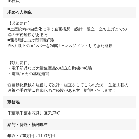
正社員
求める人物像
【必須要件】
■生産設備の自働化に伴う企画構想・設計・組立・立ち上げまでの一
連の実務経験がある方
■課長職以上の管理職経験
※5人以上のメンバーを2年以上マネジメントしてきた経験
【歓迎要件】
・電子部品など大量生産品の組立自動機の経験
・電気/メカの基礎知識
◎自動化機械を駆使して設計・組立をしてこられた方、生産工程の
改善や手作業→自動化のご経験がある方、歓迎いたします！
勤務地
千葉県千葉市花見川区天戸町
給与・待遇・福利厚生
年収：700万円～1100万円