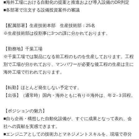
■海外工場における自動化の提案と推進および導入設備のDR判定
■各部署で注文する設備投資案件の審議
【配属部署】生産技術本部 生産技術部：25名
※生産技術部は役割事に3つの課に分かれております。
【勤務地】千葉工場
※千葉工場では製品になる前工程のものを生産しております。工程
別で工場が分かれており、マンパワーが必要な後工程の生産は主に
海外工場で行われております。
【転勤】ほとんど発生しない予定です。
【出張】（通常時）国内・海外ともに有り※海外は、年２-３回程。
【ポジションの魅力】
■自ら企画・構想した自動化設備が、すぐに成果となって表れ、会
社への貢献を実感できます。
■エンジニアとしての技術力とマネジメントスキルを、現場で存分