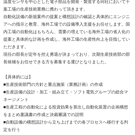
温度センサを中心とした電子部品を開発・製造する同社において千
葉工場の生産技術業務に携わって頂きます。
自動化設備の新規案件の提案と構想設計の確認と具体的にエンジニ
アへの指示と教育、海外工場での設備導入支援をお任せします。国
内工場の自動化はもちろん、需要の増えている海外工場の省人化の
提案と具体的な計画を作成し、海外工場の生産性向上を目指してい
ただきます。
現任の部長が定年を控え勇退が決まっており、次期生産技術部の部
長候補をお任せできる方を募集する運びとなりました。
【具体的には】
■生産技術部門の方針と重点施策（業務計画）の作成
■生産設備の設計・加工・組み立て・ソフト電気グループの総合マ
ネージメント
■生産工程の自動化による投資効果を算出し自動化装置の企画構想
をまとめ稟議書の作成と決裁審議での説明
■自動設備の構想設計から立ち上げまでの各プロセスへ移行する判
定を行う