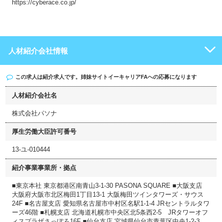
https://cyberace.co.jp/
人材紹介会社情報
この求人は紹介求人です。姉妹サイト
イーキャリアFA
への応募になります
人材紹介会社名
株式会社パソナ
厚生労働大臣許可番号
13-ユ-010444
紹介事業事業所・拠点
■東京本社 東京都港区南青山3-1-30 PASONA SQUARE ■大阪支店
大阪府大阪市北区梅田1丁目13-1 大阪梅田ツインタワーズ・サウス
24F ■名古屋支店 愛知県名古屋市中村区名駅1-1-4 JRセントラルタワ
ーズ46階 ■札幌支店 北海道札幌市中央区北5条西2-5 JRタワーオフ
ィスプラザさっぽろ16F ■仙台支店 宮城県仙台市青葉区中央1-2-3