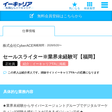
転職ならイーキャリア
気になる
検索履歴
無料会員登録はこちらから
仕事情報
株式会社CyberACE
掲載期間：2026/5/20〜
セールスライター※業界未経験可【福岡】
正社員
紹介：イーキャリアFAに掲載
この求人は紹介求人です。姉妹サイト
イーキャリアFA
への応募になります
具体的な業務内容
★業界未経験からサイバーエージェントグループでデジタルマーケ
ティング経験を積むことができるポジションです★