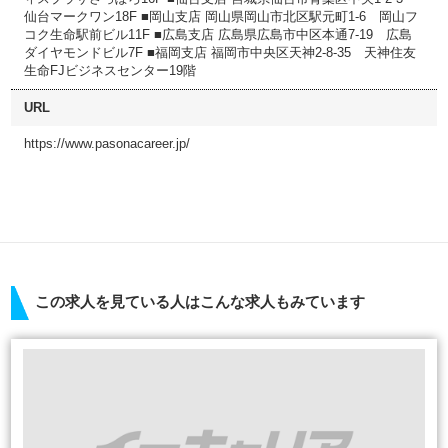
仙台マークワン18F ■岡山支店 岡山県岡山市北区駅元町1-6 岡山フ
コク生命駅前ビル11F ■広島支店 広島県広島市中区本通7-19 広島
ダイヤモンドビル7F ■福岡支店 福岡市中央区天神2-8-35 天神住友
生命FJビジネスセンター19階
URL
https://www.pasonacareer.jp/
この求人を見ている人はこんな求人もみています