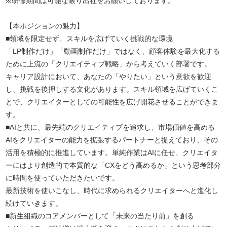
※研修期間は可能な限り出社をお願いしております。
【本ポジションの魅力】
■領域を限定せず、スキルを広げていく挑戦的な環境
「LP制作だけ」「動画制作だけ」ではなく、顧客体験を最大化する
ために上流の「クリエイティブ戦略」から考えていく部署です。
キャリア設計において、あなたの「やりたい」という意欲を歓迎
し、挑戦を後押しする文化があります。スキル領域を広げていくこ
とで、クリエイターとしての可能性を広げ開花させることができま
す。
■AIと共に、最先端のクリエイティブを追求し、市場価値を高める
AIをクリエイターの能力を拡張するパートナーと捉えており、その
活用を積極的に推進しています。単純作業はAIに任せ、クリエイタ
ーにはより創造的で本質的な「CXをどう高めるか」という思考部分
に時間を使っていただきたいです。
最新技術を使いこなし、時代に求められるクリエイターへと進化し
続けていきます。
■新生組織のコアメンバーとして「未来の当たり前」を創る