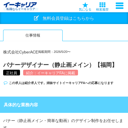
転職ならイーキャリア
気になる
検索履歴
無料会員登録はこちらから
仕事情報
株式会社CyberACE
掲載期間：2026/5/20〜
バナーデザイナー（静止画メイン）【福岡】
正社員
紹介：イーキャリアFAに掲載
この求人は紹介求人です。姉妹サイト
イーキャリアFA
への応募になります
具体的な業務内容
バナー（静止画メイン・簡単な動画）のデザイン制作をお任せしま
す。