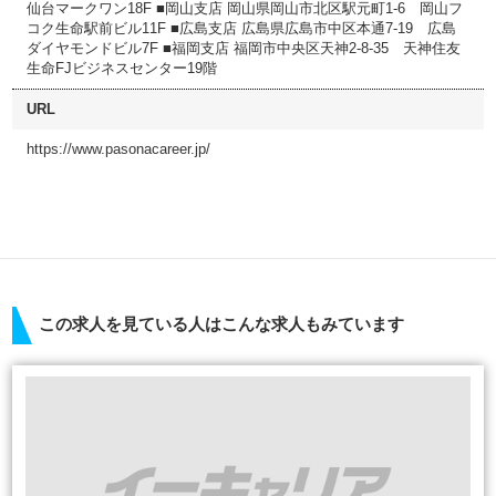
仙台マークワン18F ■岡山支店 岡山県岡山市北区駅元町1-6 岡山フ
コク生命駅前ビル11F ■広島支店 広島県広島市中区本通7-19 広島
ダイヤモンドビル7F ■福岡支店 福岡市中央区天神2-8-35 天神住友
生命FJビジネスセンター19階
URL
https://www.pasonacareer.jp/
この求人を見ている人はこんな求人もみています