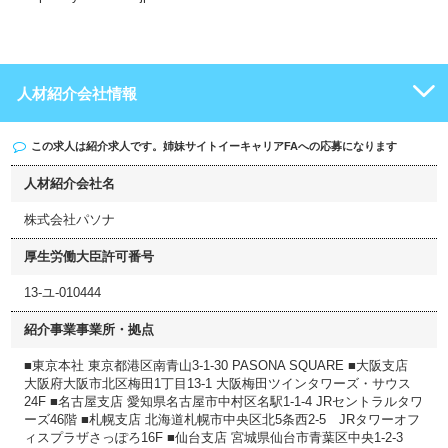
人材紹介会社情報
この求人は紹介求人です。姉妹サイト
イーキャリアFA
への応募になります
人材紹介会社名
株式会社パソナ
厚生労働大臣許可番号
13-ユ-010444
紹介事業事業所・拠点
■東京本社 東京都港区南青山3-1-30 PASONA SQUARE ■大阪支店
大阪府大阪市北区梅田1丁目13-1 大阪梅田ツインタワーズ・サウス
24F ■名古屋支店 愛知県名古屋市中村区名駅1-1-4 JRセントラルタワ
ーズ46階 ■札幌支店 北海道札幌市中央区北5条西2-5 JRタワーオフ
ィスプラザさっぽろ16F ■仙台支店 宮城県仙台市青葉区中央1-2-3