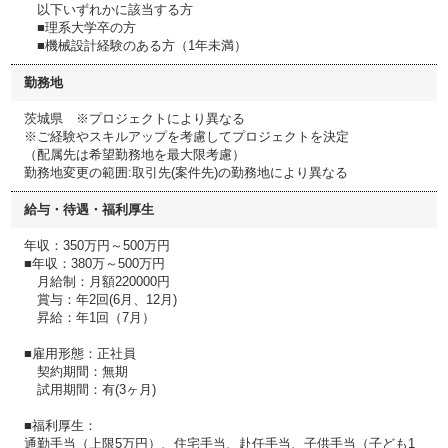
以下いずれかに該当する方
■理系大学卒の方
■機械設計経験のある方（1年未満）
勤務地
茨城県 ※プロジェクトにより異なる
※ご経験やスキルアップを考慮してプロジェクトを決定
（配属先は希望勤務地を最大限考慮）
勤務地変更の範囲:取引先(案件先)の勤務地により異なる
給与・待遇・福利厚生
年収：350万円～500万円
■年収：380万～500万円
月給制：月額220000円
賞与：年2回(6月、12月)
昇給：年1回（7月）
■雇用形態：正社員
契約期間：無期
試用期間：有(3ヶ月)
■福利厚生：
通勤手当（上限5万円）、住宅手当、赴任手当、子供手当（子ども1