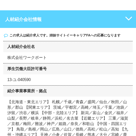
人材紹介会社情報
この求人は紹介求人です。姉妹サイト
イーキャリアFA
への応募になります
人材紹介会社名
株式会社ワークポート
厚生労働大臣許可番号
13-ユ-040590
紹介事業事業所・拠点
【北海道・東北エリア】 札幌／千歳／青森／盛岡／仙台／秋田／山
形／郡山 【関東エリア】 茨城／宇都宮／高崎／埼玉／千葉／池袋／
汐留／渋谷／横浜 【中部・北陸エリア】 新潟／富山／金沢／福井／
山梨／長野／岐阜／静岡／浜松／名古屋 【近畿エリア】 三重／滋賀
／京都／梅田／難波／神戸／姫路／奈良／和歌山 【中国・四国エリ
ア】 鳥取／島根／岡山／広島／山口／徳島／高松／松山／高知 【九
州・沖縄エリア】 天神／小倉／佐賀／長崎／熊本／大分／宮崎／鹿