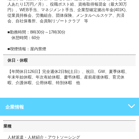
人あたり1万円／月）、役職ポスト給、資格取得報奨金（最大30万
円）、WEB手当、マネジメント手当、企業型確定拠出年金(401K)、
従業員持株会、労働組合、団体保険、メンタルヘルスケア、共済
会、自社保養所、会員制リゾートクラブ 等
■勤務時間：8時30分～17時30分
休憩時間：60分
■喫煙情報：屋内禁煙
休日・休暇
【年間休日126日】完全週休2日制(土日）、祝日、GW、夏季休暇、
年末年始休暇、年次有給休暇、慶弔休暇、産前産後休暇、育児休
暇、介護休暇、公用休暇、特別休暇 他
企業情報
業種
人材派遣・人材紹介・アウトソーシング