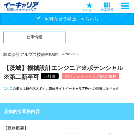
転職ならイーキャリア
気になる
検索履歴
無料会員登録はこちらから
仕事情報
株式会社アルプス技研
掲載期間：2026/5/21〜
【茨城】機械設計エンジニア※ポテンシャル
※第二新卒可
正社員
紹介：イーキャリアFAに掲載
この求人は紹介求人です。姉妹サイト
イーキャリアFA
への応募になります
具体的な業務内容
【職務概要】