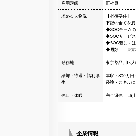
雇用形態
正社員
求める人物像
【必須要件】
下記の全てを満
◆SOCチーム
◆SOCサービ
◆SOC若しく
◆週数回、東京
勤務地
東京都品川区大崎
給与・待遇・福利厚
年収：800万円
生
経験・スキルに
休日・休暇
完全週休二日(土
企業情報