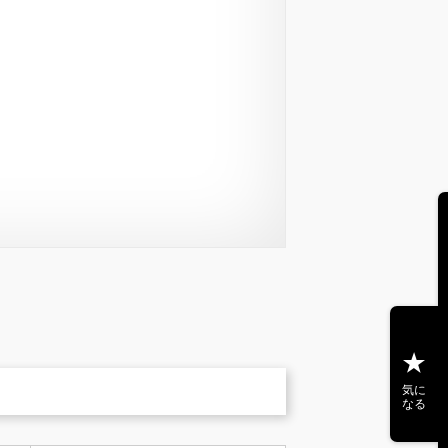
気に
なる