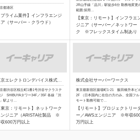
JR山手線「品川」駅徒歩6分 勤務地変更
京都港区
範囲:採用…
【プライム案件】インフラエンジ
【東京：リモート】インフラエ
ニア（サーバー・クラウド）
ジニア（サーバー／ネットワー
ク ※フレックスタイム制あり
東京エレクトロンデバイス株式会社
株式会社サーバーワークス
京都渋谷区桜丘町1番1号渋谷サクラステ
東京都新宿区揚場町1-21 飯田橋升本ビ
ジ SHIBUYAタワー34F／35F 各線「渋
2F （日本国内に在住の方のみ、全国フル
」駅より…
モート勤務可能で…
【東京：リモート】ネットワーク
【リモート】プロジェクトリー
ンジニア（ARISTA社製品 ※
ー／AWSエンジニア ※年収60
収600万円以上
万円以上