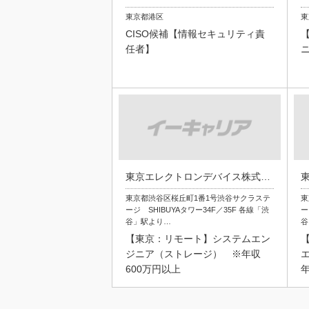
東京都港区
東
CISO候補【情報セキュリティ責
任者】
東京エレクトロンデバイス株式会社
東京都渋谷区桜丘町1番1号渋谷サクラステ
東
ージ SHIBUYAタワー34F／35F 各線「渋
ー
谷」駅より…
谷
【東京：リモート】システムエン
ジニア（ストレージ） ※年収
エ
600万円以上
年