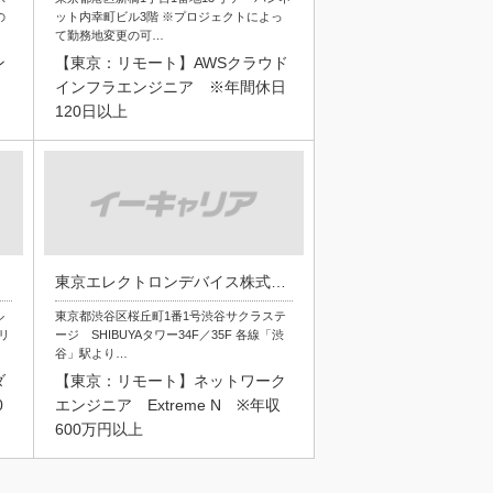
の
ット内幸町ビル3階 ※プロジェクトによっ
て勤務地変更の可…
ン
【東京：リモート】AWSクラウド
インフラエンジニア ※年間休日
120日以上
東京エレクトロンデバイス株式会社
ル
東京都渋谷区桜丘町1番1号渋谷サクラステ
リ
ージ SHIBUYAタワー34F／35F 各線「渋
谷」駅より…
ダ
【東京：リモート】ネットワーク
0
エンジニア Extreme N ※年収
600万円以上