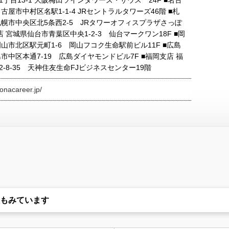
丁目13-1 大阪梅田ツインタワーズ・サウス 24F ■名古
古屋市中村区名駅1-1-4 JRセントラルタワーズ46階 ■札
札幌市中央区北5条西2-5 JRタワーオフィスプラザさっぽ
支店 宮城県仙台市青葉区中央1-2-3 仙台マークワン18F ■岡
山市北区駅元町1-6 岡山フコク生命駅前ビル11F ■広島
市中区本通7-19 広島ダイヤモンドビル7F ■福岡支店 福
-8-35 天神住友生命FJビジネスセンター19階
onacareer.jp/
もみています