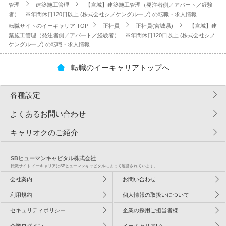
管理
建築施工管理
【宮城】建築施工管理（発注者側／アパート／経験
者） ※年間休日120日以上 (株式会社シノケングループ) の転職・求人情報
転職サイトのイーキャリア TOP
正社員
正社員(宮城県)
【宮城】建
築施工管理（発注者側／アパート／経験者） ※年間休日120日以上 (株式会社シノ
ケングループ) の転職・求人情報
転職のイーキャリアトップへ
各種設定
よくあるお問い合わせ
キャリオクのご紹介
SBヒューマンキャピタル株式会社
転職サイト イーキャリアはSBヒューマンキャピタルによって運営されています。
会社案内
お問い合わせ
利用規約
個人情報の取扱いについて
セキュリティポリシー
企業の採用ご担当者様
企業ログイン
イーキャリアFA