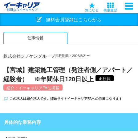
転職ならイーキャリア
気になる
検索履歴
無料会員登録はこちらから
仕事情報
株式会社シノケングループ
掲載期間：2026/5/21〜
【宮城】建築施工管理（発注者側／アパート／
経験者） ※年間休日120日以上
正社員
紹介：イーキャリアFAに掲載
この求人は紹介求人です。姉妹サイト
イーキャリアFA
への応募になります
具体的な業務内容