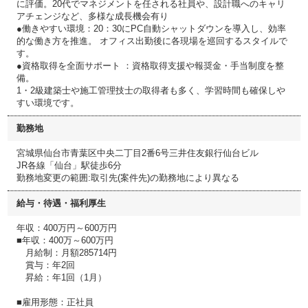
に評価。20代でマネジメントを任される社員や、設計職へのキャリ
アチェンジなど、多様な成長機会有り
●働きやすい環境：20：30にPC自動シャットダウンを導入し、効率
的な働き方を推進。 オフィス出勤後に各現場を巡回するスタイルで
す。
●資格取得を全面サポート ：資格取得支援や報奨金・手当制度を整
備。
1・2級建築士や施工管理技士の取得者も多く、学習時間も確保しや
すい環境です。
勤務地
宮城県仙台市青葉区中央二丁目2番6号三井住友銀行仙台ビル
JR各線「仙台」駅徒歩6分
勤務地変更の範囲:取引先(案件先)の勤務地により異なる
給与・待遇・福利厚生
年収：400万円～600万円
■年収：400万～600万円
月給制：月額285714円
賞与：年2回
昇給：年1回（1月）
■雇用形態：正社員