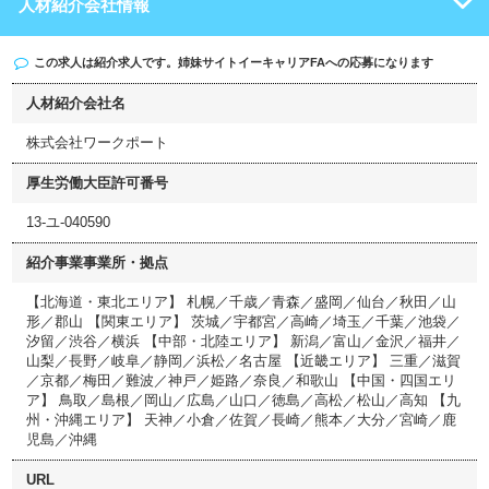
人材紹介会社情報
この求人は紹介求人です。姉妹サイト
イーキャリアFA
への応募になります
人材紹介会社名
株式会社ワークポート
厚生労働大臣許可番号
13-ユ-040590
紹介事業事業所・拠点
【北海道・東北エリア】 札幌／千歳／青森／盛岡／仙台／秋田／山
形／郡山 【関東エリア】 茨城／宇都宮／高崎／埼玉／千葉／池袋／
汐留／渋谷／横浜 【中部・北陸エリア】 新潟／富山／金沢／福井／
山梨／長野／岐阜／静岡／浜松／名古屋 【近畿エリア】 三重／滋賀
／京都／梅田／難波／神戸／姫路／奈良／和歌山 【中国・四国エリ
ア】 鳥取／島根／岡山／広島／山口／徳島／高松／松山／高知 【九
州・沖縄エリア】 天神／小倉／佐賀／長崎／熊本／大分／宮崎／鹿
児島／沖縄
URL