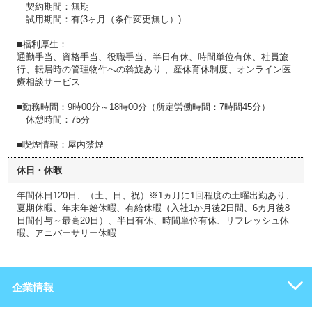
契約期間：無期
試用期間：有(3ヶ月（条件変更無し）)
■福利厚生：
通勤手当、資格手当、役職手当、半日有休、時間単位有休、社員旅
行、転居時の管理物件への斡旋あり 、産休育休制度、オンライン医
療相談サービス
■勤務時間：9時00分～18時00分（所定労働時間：7時間45分）
休憩時間：75分
■喫煙情報：屋内禁煙
休日・休暇
年間休日120日、（土、日、祝）※1ヵ月に1回程度の土曜出勤あり、
夏期休暇、年末年始休暇、有給休暇（入社1か月後2日間、6カ月後8
日間付与～最高20日）、半日有休、時間単位有休、リフレッシュ休
暇、アニバーサリー休暇
企業情報