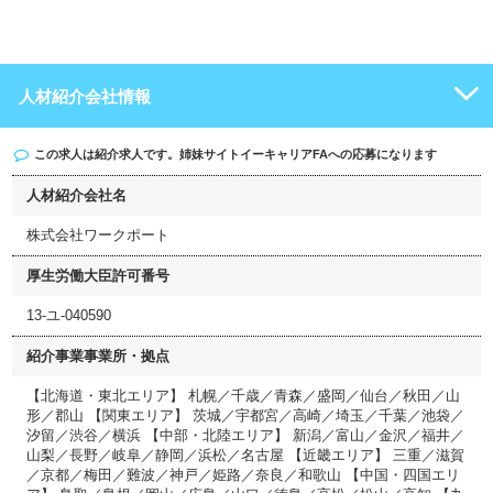
人材紹介会社情報
この求人は紹介求人です。姉妹サイト
イーキャリアFA
への応募になります
人材紹介会社名
株式会社ワークポート
厚生労働大臣許可番号
13-ユ-040590
紹介事業事業所・拠点
【北海道・東北エリア】 札幌／千歳／青森／盛岡／仙台／秋田／山
形／郡山 【関東エリア】 茨城／宇都宮／高崎／埼玉／千葉／池袋／
汐留／渋谷／横浜 【中部・北陸エリア】 新潟／富山／金沢／福井／
山梨／長野／岐阜／静岡／浜松／名古屋 【近畿エリア】 三重／滋賀
／京都／梅田／難波／神戸／姫路／奈良／和歌山 【中国・四国エリ