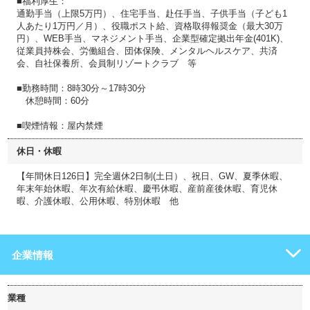
■福利厚生：
通勤手当（上限5万円）、住宅手当、赴任手当、子供手当（子ども1
人あたり1万円／月）、役職ポスト給、資格取得報奨金（最大30万
円）、WEB手当、マネジメント手当、企業型確定拠出年金(401K)、
従業員持株会、労働組合、団体保険、メンタルヘルスケア、共済
会、自社保養所、会員制リゾートクラブ 等
■勤務時間：8時30分～17時30分
休憩時間：60分
■喫煙情報：屋内禁煙
休日・休暇
【年間休日126日】完全週休2日制(土日）、祝日、GW、夏季休暇、
年末年始休暇、年次有給休暇、慶弔休暇、産前産後休暇、育児休
暇、介護休暇、公用休暇、特別休暇 他
企業情報
業種