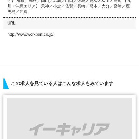
ア】 鳥取／島根／岡山／広島／山口／徳島／高松／松山／高知 【九
州・沖縄エリア】 天神／小倉／佐賀／長崎／熊本／大分／宮崎／鹿
児島／沖縄
URL
http://www.workport.co.jp/
この求人を見ている人はこんな求人もみています