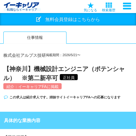
転職ならイーキャリア
気になる
検索履歴
無料会員登録はこちらから
仕事情報
株式会社アルプス技研
掲載期間：2026/5/21〜
【神奈川】機械設計エンジニア（ポテンシャ
ル） ※第二新卒可
正社員
紹介：イーキャリアFAに掲載
この求人は紹介求人です。姉妹サイト
イーキャリアFA
への応募になります
具体的な業務内容