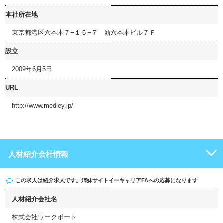
本社所在地
東京都港区六本木７−１５−７ 新六本木ビル７Ｆ
設立
2009年6月5日
URL
http://www.medley.jp/
人材紹介会社情報
この求人は紹介求人です。姉妹サイト
イーキャリアFA
への応募になります
人材紹介会社名
株式会社ワークポート