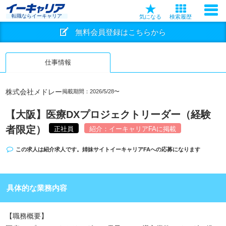
転職ならイーキャリア
気になる
検索履歴
無料会員登録はこちらから
仕事情報
株式会社メドレー
掲載期間：2026/5/28〜
【大阪】医療DXプロジェクトリーダー（経験
者限定）
正社員
紹介：イーキャリアFAに掲載
この求人は紹介求人です。姉妹サイト
イーキャリアFA
への応募になります
具体的な業務内容
【職務概要】