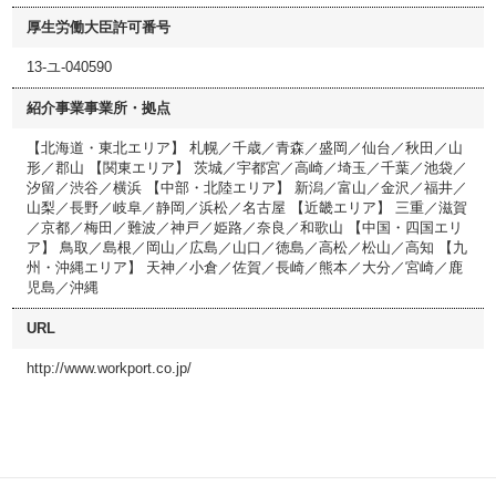
厚生労働大臣許可番号
13-ユ-040590
紹介事業事業所・拠点
【北海道・東北エリア】 札幌／千歳／青森／盛岡／仙台／秋田／山
形／郡山 【関東エリア】 茨城／宇都宮／高崎／埼玉／千葉／池袋／
汐留／渋谷／横浜 【中部・北陸エリア】 新潟／富山／金沢／福井／
山梨／長野／岐阜／静岡／浜松／名古屋 【近畿エリア】 三重／滋賀
／京都／梅田／難波／神戸／姫路／奈良／和歌山 【中国・四国エリ
ア】 鳥取／島根／岡山／広島／山口／徳島／高松／松山／高知 【九
州・沖縄エリア】 天神／小倉／佐賀／長崎／熊本／大分／宮崎／鹿
児島／沖縄
URL
http://www.workport.co.jp/