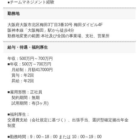
●チームマネジメント経験
勤務地
大阪府大阪市北区梅田3丁目3番10号 梅田ダイビル4F
阪神本線「大阪梅田」駅から徒歩4分
勤務地変更の範囲:本社及び全国の事業場、支社、営業所
給与・待遇・福利厚生
年収：500万円～700万円
■年収：500万～700万円
月給制：月額417000円
賞与：年2回
昇給：年2回
■雇用形態：正社員
契約期間：無期
試用期間：有(3ヶ月)
■福利厚生：
交通費支給（会社規定に基づく）、出張手当、選択型確定拠出年金
制度
■勤務時間：9：00～18：00 または 10：00～19：00