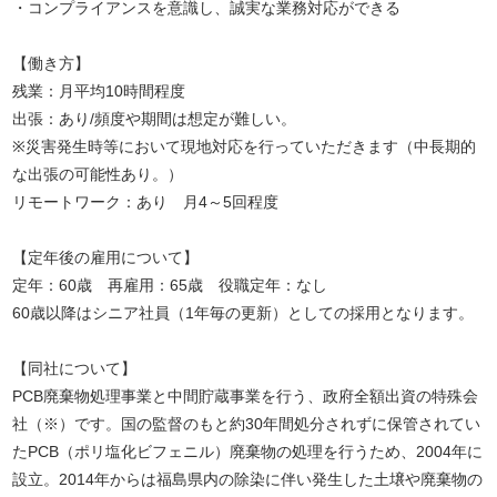
・コンプライアンスを意識し、誠実な業務対応ができる
【働き方】
残業：月平均10時間程度
出張：あり/頻度や期間は想定が難しい。
※災害発生時等において現地対応を行っていただきます（中長期的
な出張の可能性あり。）
リモートワーク：あり 月4～5回程度
【定年後の雇用について】
定年：60歳 再雇用：65歳 役職定年：なし
60歳以降はシニア社員（1年毎の更新）としての採用となります。
【同社について】
PCB廃棄物処理事業と中間貯蔵事業を行う、政府全額出資の特殊会
社（※）です。国の監督のもと約30年間処分されずに保管されてい
たPCB（ポリ塩化ビフェニル）廃棄物の処理を行うため、2004年に
設立。2014年からは福島県内の除染に伴い発生した土壌や廃棄物の