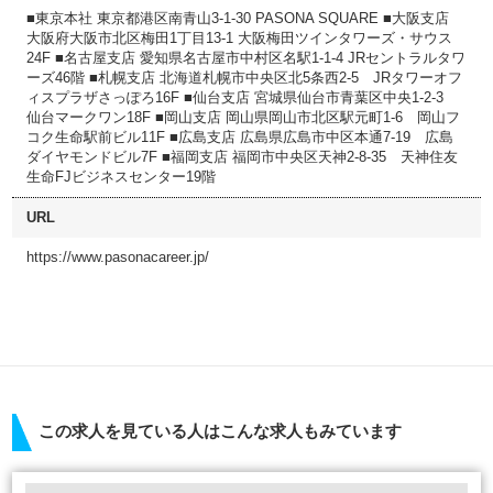
■東京本社 東京都港区南青山3-1-30 PASONA SQUARE ■大阪支店
大阪府大阪市北区梅田1丁目13-1 大阪梅田ツインタワーズ・サウス
24F ■名古屋支店 愛知県名古屋市中村区名駅1-1-4 JRセントラルタワ
ーズ46階 ■札幌支店 北海道札幌市中央区北5条西2-5 JRタワーオフ
ィスプラザさっぽろ16F ■仙台支店 宮城県仙台市青葉区中央1-2-3
仙台マークワン18F ■岡山支店 岡山県岡山市北区駅元町1-6 岡山フ
コク生命駅前ビル11F ■広島支店 広島県広島市中区本通7-19 広島
ダイヤモンドビル7F ■福岡支店 福岡市中央区天神2-8-35 天神住友
生命FJビジネスセンター19階
URL
https://www.pasonacareer.jp/
この求人を見ている人はこんな求人もみています