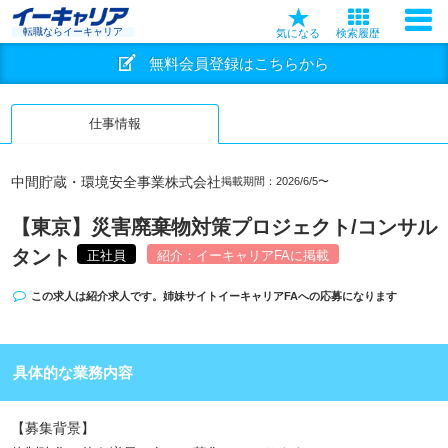
転職ならイーキャリア
気になる
検索履歴
無料会員登録はこちらから
仕事情報
中間貯蔵・環境安全事業株式会社
掲載期間：2026/6/5〜
【東京】災害廃棄物対策プロジェクト/コンサル
タント
正社員
紹介：イーキャリアFAに掲載
この求人は紹介求人です。姉妹サイト
イーキャリアFA
への応募になります
具体的な業務内容
【募集背景】