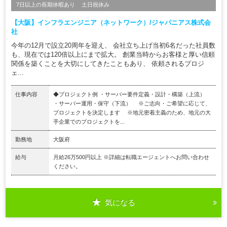
7日以上の長期休暇あり
土日祝休み
【大阪】インフラエンジニア（ネットワーク）/ジャパニアス株式会
社
今年の12月で設立20周年を迎え、 会社立ち上げ当初6名だった社員数
も、現在では120倍以上にまで拡大。 創業当時からお客様と厚い信頼
関係を築くことを大切にしてきたこともあり、 依頼されるプロジ
ェ...
仕事内容
◆プロジェクト例 ・サーバー要件定義・設計・構築（上流）
・サーバー運用・保守（下流） ※ご志向・ご希望に応じて、
プロジェクトを決定します ※地元密着主義のため、地元の大
手企業でのプロジェクトを...
勤務地
大阪府
給与
月給26万500円以上 ※詳細は転職エージェントへお問い合わせ
ください。
気になる