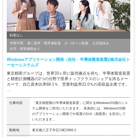
転勤なし
学歴不問
第二新卒・既卒者歓迎
U・Iターン歓迎
土日祝休み
社宅・家賃補助あり
Windowsアプリケーション開発（自社・半導体製造装置)/株式会社ト
ーセーシステムズ
東京精密グループは、世界33ヶ所に販売拠点を持ち、半導体製造装置
と精密計測機器の2つの分野で世界トップクラスのシェアを誇るメー
カーで、自己資本比率68.1％、営業利益率21.0％の高収益企業です。
...
仕事内容
「東京精密製の半導体製造装置」に関するWindowsOS側のシス
テム開発をご担当いただきます。 具体的には、WindowsOS側
のアプリケーション開発でや装置のGUI（画面系）を担当して
いただきます...
勤務地
東京都八王子市石川町2968-2