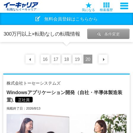
転職ならイーキャリア
気になる
検索履歴
無料会員登録はこちらから
300万円以上×転勤なしの転職情報
条件変更
16
前の
30
17
件
18
19
20
次の
30
株式会社トーセーシステムズ
Windowsアプリケーション開発（自社・半導体製造装
置).
正社員
掲載終了日：2026/8/13