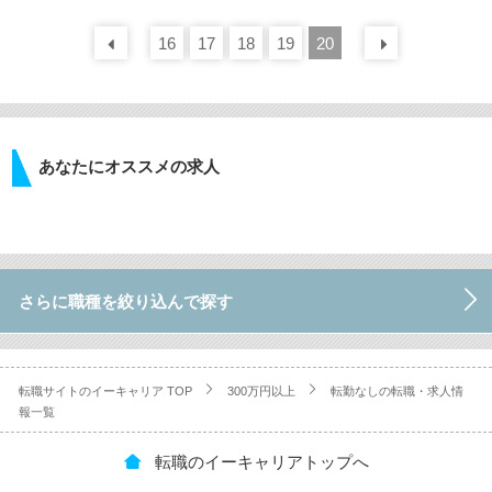
16
前の
30
17
件
18
19
20
次の
30
あなたにオススメの求人
さらに職種を絞り込んで探す
転職サイトのイーキャリア TOP
300万円以上
転勤なしの転職・求人情
報一覧
転職のイーキャリアトップへ