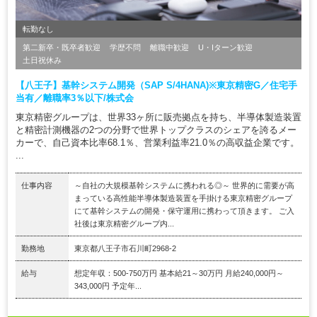
転勤なし
第二新卒・既卒者歓迎
学歴不問
離職中歓迎
U・Iターン歓迎
土日祝休み
【八王子】基幹システム開発（SAP S/4HANA)※東京精密G／住宅手
当有／離職率3％以下/株式会
東京精密グループは、世界33ヶ所に販売拠点を持ち、半導体製造装置
と精密計測機器の2つの分野で世界トップクラスのシェアを誇るメー
カーで、自己資本比率68.1％、営業利益率21.0％の高収益企業です。
...
仕事内容
～自社の大規模基幹システムに携われる◎～ 世界的に需要が高
まっている高性能半導体製造装置を手掛ける東京精密グループ
にて基幹システムの開発・保守運用に携わって頂きます。 ご入
社後は東京精密グループ内...
勤務地
東京都八王子市石川町2968-2
給与
想定年収：500-750万円 基本給21～30万円 月給240,000円～
343,000円 予定年...