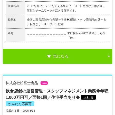
仕事内容
🍜【“行列ブランド”を支える裏方ヒーロー】特別な技術より、
笑顔とチームワークが活きる仕事です。
勤務地
全国の直営店舗から希望を考慮◆通勤しやすい勤務地を選べる
／転居なし・U・Iターン歓迎
給与
＿＿＿＿＿＿＿＿＿＿＿＿＿＿ 未経験から年収1,000万円も◎
￣￣￣￣￣￣￣￣￣￣￣￣￣￣ 「飲...
気になる
株式会社松富士食品
New
飲食店舗の運営管理・スタッフマネジメント業務◆年収
1,000万円可／面接1回／住宅手当あり◆
正社員
かんたん応募可
掲載終了日：2026/8/18