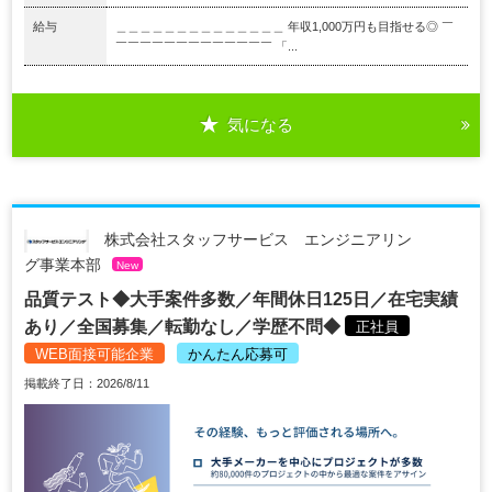
給与
＿＿＿＿＿＿＿＿＿＿＿＿＿＿ 年収1,000万円も目指せる◎ ￣
￣￣￣￣￣￣￣￣￣￣￣￣￣ 「...
気になる
株式会社スタッフサービス エンジニアリン
グ事業本部
New
品質テスト◆大手案件多数／年間休日125日／在宅実績
あり／全国募集／転勤なし／学歴不問◆
正社員
WEB面接可能企業
かんたん応募可
掲載終了日：2026/8/11