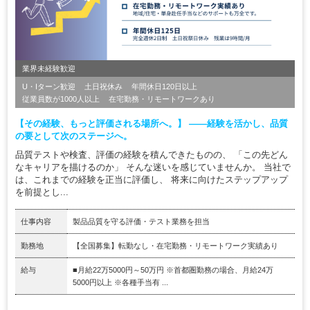
業界未経験歓迎
U・Iターン歓迎
土日祝休み
年間休日120日以上
従業員数が1000人以上
在宅勤務・リモートワークあり
【その経験、もっと評価される場所へ。】 ――経験を活かし、品質
の要として次のステージへ。
品質テストや検査、評価の経験を積んできたものの、 「この先どん
なキャリアを描けるのか」 そんな迷いを感じていませんか。 当社で
は、これまでの経験を正当に評価し、 将来に向けたステップアップ
を前提とし...
仕事内容
製品品質を守る評価・テスト業務を担当
勤務地
【全国募集】転勤なし・在宅勤務・リモートワーク実績あり
給与
■月給22万5000円～50万円 ※首都圏勤務の場合、月給24万
5000円以上 ※各種手当有 ...