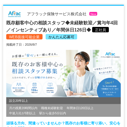
アフラック保険サービス株式会社
New
既存顧客中心の相談スタッフ◆未経験歓迎／賞与年4回
／インセンティブあり／年間休日126日◆
正社員
WEB面接可能企業
かんたん応募可
掲載終了日：2026/8/7
設立20年以上
月の残業20時間以内
職種未経験歓迎
年間休日120日以上
中途入社が5割以上
駅から徒歩5分以内
頑張る方向、間違っていませんか？既存のお客様に寄り添い、安心を