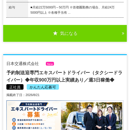
給与
■月給22万5000円～50万円 ※首都圏勤務の場合、月給24万
5000円以上 ※各種手当有 ...
気になる
日本交通株式会社
New
予約制送迎専門エキスパートドライバー（タクシードラ
イバー）◆年収900万円以上実績あり／週3日稼働◆
正社員
かんたん応募可
掲載終了日：2026/8/21