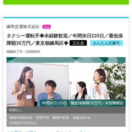
練馬交通株式会社
New
タクシー運転手◆未経験歓迎／年間休日220日／最低保
障額30万円／東京都練馬区◆
正社員
かんたん応募可
掲載終了日：2026/8/20
転勤なし
職種未経験歓迎
学歴不問
離職中歓迎
面接1回のみ
年間休日120日以上