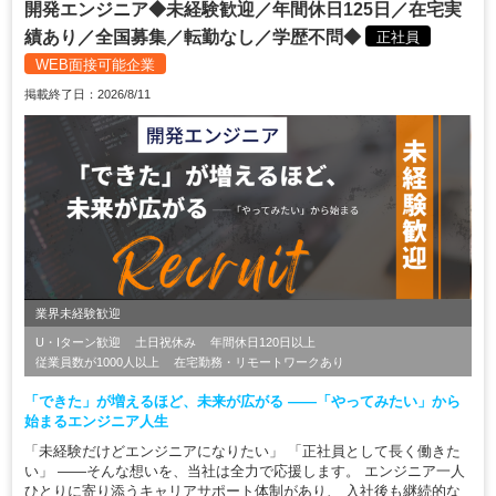
開発エンジニア◆未経験歓迎／年間休日125日／在宅実
績あり／全国募集／転勤なし／学歴不問◆
正社員
WEB面接可能企業
掲載終了日：2026/8/11
業界未経験歓迎
U・Iターン歓迎
土日祝休み
年間休日120日以上
従業員数が1000人以上
在宅勤務・リモートワークあり
「できた」が増えるほど、未来が広がる ――「やってみたい」から
始まるエンジニア人生
「未経験だけどエンジニアになりたい」 「正社員として長く働きた
い」 ――そんな想いを、当社は全力で応援します。 エンジニア一人
ひとりに寄り添うキャリアサポート体制があり、 入社後も継続的な