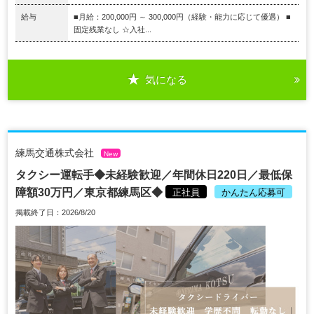
給与
■月給：200,000円 ～ 300,000円（経験・能力に応じて優遇） ■
固定残業なし ☆入社...
気になる
練馬交通株式会社
New
タクシー運転手◆未経験歓迎／年間休日220日／最低保
障額30万円／東京都練馬区◆
正社員
かんたん応募可
掲載終了日：2026/8/20