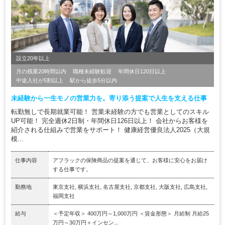
設立20年以上
月の残業20時間以内
職種未経験歓迎
年間休日120日以上
中途入社が5割以上
駅から徒歩5分以内
未経験から一生モノの営業力を。寄り添う提案で人生を支える仕事
転勤無しで長期就業可能！ 営業未経験の方でも営業としてのスキル
UP可能！ 完全週休2日制・年間休日126日以上！ 会社からお客様を
紹介される仕組みで営業をサポート！ 健康経営優良法人2025（大規
模...
仕事内容
アフラックの保険商品の提案を通じて、お客様に安心をお届け
する仕事です。
勤務地
東京支社, 横浜支社, 名古屋支社, 京都支社, 大阪支社, 広島支社,
福岡支社
給与
＜予定年収＞ 400万円～1,000万円 ＜賃金形態＞ 月給制 月給25
万円～30万円＋インセン...