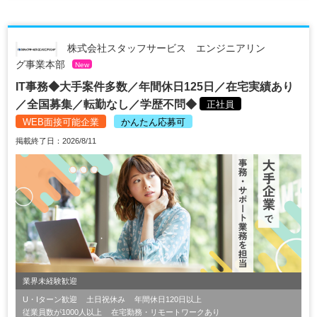
株式会社スタッフサービス エンジニアリン
グ事業本部
New
IT事務◆大手案件多数／年間休日125日／在宅実績あり
／全国募集／転勤なし／学歴不問◆
正社員
WEB面接可能企業
かんたん応募可
掲載終了日：2026/8/11
業界未経験歓迎
U・Iターン歓迎
土日祝休み
年間休日120日以上
従業員数が1000人以上
在宅勤務・リモートワークあり