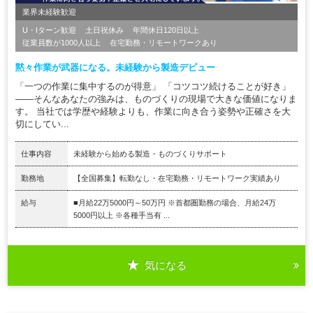
業界未経験歓迎
U・Iターン歓迎
土日祝休み
年間休日120日以上
従業員数が1000人以上
在宅勤務・リモートワークあり
黙々作業が武器になる。未経験から製造デビュー
「一つの作業に集中するのが得意」 「コツコツ続けることが好き」
――そんなあなたの強みは、ものづくりの現場で大きな価値になりま
す。 当社では学歴や経験よりも、作業に向き合う姿勢や正確さを大
切にしてい...
仕事内容
未経験から始める製造・ものづくりサポート
勤務地
【全国募集】転勤なし・在宅勤務・リモートワーク実績あり
給与
■月給22万5000円～50万円 ※首都圏勤務の場合、月給24万
5000円以上 ※各種手当有 ...
気になる