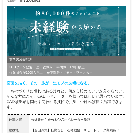
掲載終了日：2026/8/11
業界未経験歓迎
U・Iターン歓迎
土日祝休み
年間休日120日以上
従業員数が1000人以上
在宅勤務・リモートワークあり
図面を描く、その一歩が一生モノの技術になる。
「ものづくりに憧れはあるけれど、何から始めていいか分からない」
そんな方にこそ、CADオペレーターを知ってほしいと思っています。
CADは業界を問わず使われる技術で、身につければ長く活躍できま
す。 ...
仕事内容
未経験から始めるCADオペレーター業務
勤務地
【全国募集】転勤なし・在宅勤務・リモートワーク実績あり