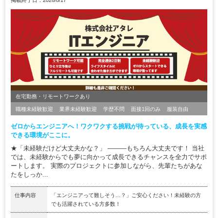
掲載終了日：2026/8/17
在宅勤務・リモートワークあり
職種未経験歓迎
業界未経験歓迎
学歴不問
面接1回のみ
服装自由
ゼロからエンジニアへ！ワクワクする挑戦が待っている、成長を実感
できる環境がここに。
★「未経験だけど大丈夫かな？」 ―――もちろん大丈夫です！ 当社
では、未経験からでも夢に向かって成長できるチャンスを全力でサポ
ートします。 実際のプロジェクトに参加しながら、先輩たちがあな
たをしっか...
仕事内容
「エンジニアって難しそう…？」ご安心ください！未経験の方
でも活躍されている方多数！