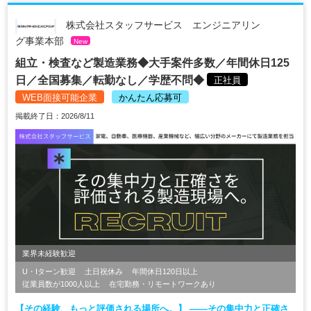
株式会社スタッフサービス エンジニアリン
グ事業本部
New
組立・検査など製造業務◆大手案件多数／年間休日125
日／全国募集／転勤なし／学歴不問◆
正社員
WEB面接可能企業
かんたん応募可
掲載終了日：2026/8/11
業界未経験歓迎
U・Iターン歓迎
土日祝休み
年間休日120日以上
従業員数が1000人以上
在宅勤務・リモートワークあり
【その経験、もっと評価される場所へ。】 ――その集中力と正確さ