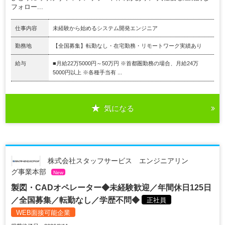
フォロー...
仕事内容
未経験から始めるシステム開発エンジニア
勤務地
【全国募集】転勤なし・在宅勤務・リモートワーク実績あり
給与
■月給22万5000円～50万円 ※首都圏勤務の場合、月給24万
5000円以上 ※各種手当有 ...
気になる
株式会社スタッフサービス エンジニアリン
グ事業本部
New
製図・CADオペレーター◆未経験歓迎／年間休日125日
／全国募集／転勤なし／学歴不問◆
正社員
WEB面接可能企業