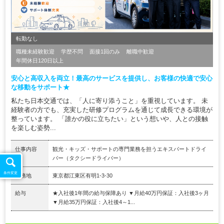
転勤なし
職種未経験歓迎
学歴不問
面接1回のみ
離職中歓迎
年間休日120日以上
安心と高収入を両立！最高のサービスを提供し、お客様の快適で安心
な移動をサポート★
私たち日本交通では、「人に寄り添うこと」を重視しています。 未
経験者の方でも、充実した研修プログラムを通じて成長できる環境が
整っています。 「誰かの役に立ちたい」という想いや、人との接触
を楽しむ姿勢...
仕事内容
観光・キッズ・サポートの専門業務を担うエキスパートドライ
バー（タクシードライバー）
条件変更
勤務地
東京都江東区有明1-3-30
給与
★入社後1年間の給与保障あり ▼月給40万円保証：入社後3ヶ月
▼月給35万円保証：入社後4～1...