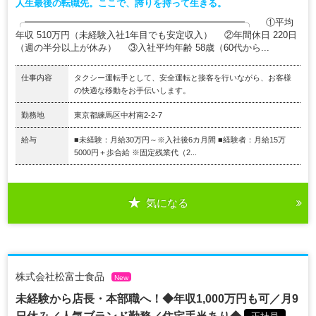
人生最後の転職先。ここで、誇りを持って生きる。
╭━━━━━━━━━━━━━━━━━━━━━━━━╮ ①平均
年収 510万円（未経験入社1年目でも安定収入） ②年間休日 220日
（週の半分以上が休み） ③入社平均年齢 58歳（60代から...
仕事内容
タクシー運転手として、安全運転と接客を行いながら、お客様
の快適な移動をお手伝いします。
勤務地
東京都練馬区中村南2-2-7
給与
■未経験：月給30万円～※入社後6カ月間 ■経験者：月給15万
5000円＋歩合給 ※固定残業代（2...
気になる
株式会社松富士食品
New
未経験から店長・本部職へ！◆年収1,000万円も可／月9