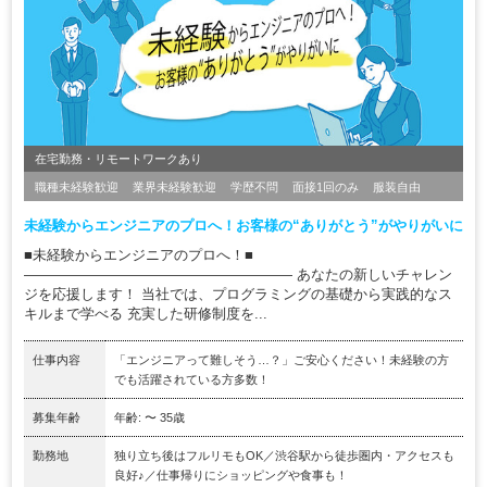
在宅勤務・リモートワークあり
職種未経験歓迎
業界未経験歓迎
学歴不問
面接1回のみ
服装自由
未経験からエンジニアのプロへ！お客様の“ありがとう”がやりがいに
■未経験からエンジニアのプロへ！■
――――――――――――――――――― あなたの新しいチャレン
ジを応援します！ 当社では、プログラミングの基礎から実践的なス
キルまで学べる 充実した研修制度を...
仕事内容
「エンジニアって難しそう…？」ご安心ください！未経験の方
でも活躍されている方多数！
募集年齢
年齢: 〜 35歳
勤務地
独り立ち後はフルリモもOK／渋谷駅から徒歩圏内・アクセスも
良好♪／仕事帰りにショッピングや食事も！