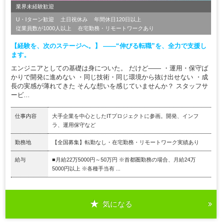
業界未経験歓迎
U・Iターン歓迎
土日祝休み
年間休日120日以上
従業員数が1000人以上
在宅勤務・リモートワークあり
【経験を、次のステージへ。】 ――“伸びる転職”を、全力で支援し
ます。
エンジニアとしての基礎は身についた。 だけど―― ・運用・保守ば
かりで開発に進めない ・同じ技術・同じ環境から抜け出せない ・成
長の実感が薄れてきた そんな想いを感じていませんか？ スタッフサ
ービ...
仕事内容
大手企業を中心としたITプロジェクトに参画。開発、インフ
ラ、運用保守など
勤務地
【全国募集】転勤なし・在宅勤務・リモートワーク実績あり
給与
■月給22万5000円～50万円 ※首都圏勤務の場合、月給24万
5000円以上 ※各種手当有 ...
気になる