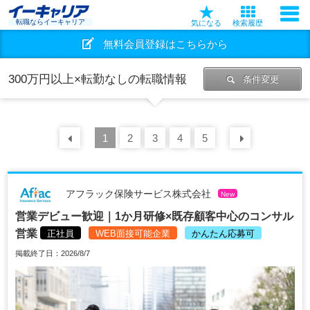
転職ならイーキャリア
気になる
検索履歴
無料会員登録はこちらから
300万円以上×転勤なしの転職情報
条件変更
前の
1
30
2
件
3
4
5
次の
30
アフラック保険サービス株式会社
New
営業デビュー歓迎｜1か月研修×既存顧客中心のコンサル
営業
正社員
WEB面接可能企業
かんたん応募可
掲載終了日：2026/8/7