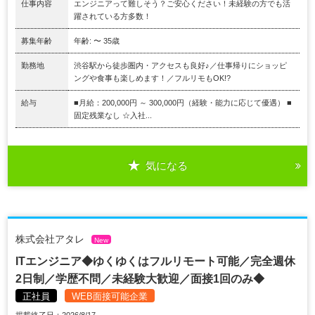
仕事内容
エンジニアって難しそう？ご安心ください！未経験の方でも活
躍されている方多数！
募集年齢
年齢: 〜 35歳
勤務地
渋谷駅から徒歩圏内・アクセスも良好♪／仕事帰りにショッピ
ングや食事も楽しめます！／フルリモもOK!?
給与
■月給：200,000円 ～ 300,000円（経験・能力に応じて優遇） ■
固定残業なし ☆入社...
気になる
株式会社アタレ
New
ITエンジニア◆ゆくゆくはフルリモート可能／完全週休
2日制／学歴不問／未経験大歓迎／面接1回のみ◆
正社員
WEB面接可能企業