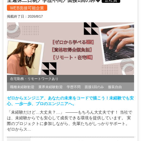
全週休二日制／学歴不問／面接1回のみ◆
正社員
WEB面接可能企業
掲載終了日：2026/8/17
在宅勤務・リモートワークあり
職種未経験歓迎
業界未経験歓迎
学歴不問
面接1回のみ
服装自由
ゼロからエンジニア、あなたの未来をコードで描こう！未経験でも安
心、一歩一歩、プロのエンジニアへ。
「未経験だけど…大丈夫？…」 ―――もちろん大丈夫です！ 当社で
は、未経験からでも安心して成長できる環境を提供しています。 実
際のプロジェクトに参加しながら、先輩たちがしっかりサポート。
ゼロからス...