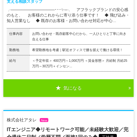
支える相談スタッフ
╭────────────────･･･✨─╮ アフラックブランドの安心感
のもと、 お客様のこれからに寄り添う仕事です！ ◆ 飛び込み・
知人営業なし ◆ 既存のお客様・お問い合わせ対応が中心...
仕事内容
お問い合わせ・既存顧客中心だから、一人ひとりと丁寧に向き
合える仕事
勤務地
希望勤務地を考慮｜駅近オフィスで腰を据えて働ける環境！
給与
＜予定年収＞ 400万円～1,000万円 ＜賃金形態＞ 月給制 月給25
万円～30万円＋インセン...
気になる
株式会社アタレ
New
ITエンジニア◆リモートワーク可能／未経験大歓迎／完