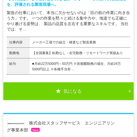
を、評価される製造現場へ。
製造の仕事において、本当に欠かせないのは「目の前の作業に向き合
う力」です。 一つの作業を黙々と続ける集中力や、地道でも正確に
やり遂げる姿勢は、 製品の品質を左右する重要なスキルです。 当社
では、そ...
仕事内容
メーカー工場での組立・検査など製造業務
勤務地
【全国募集】転勤なし・在宅勤務・リモートワーク実績あり
給与
■月給22万5000円～50万円 ※首都圏勤務の場合、月給24万
5000円以上 ※各種手当有 ...
気になる
株式会社スタッフサービス エンジニアリン
グ事業本部
New