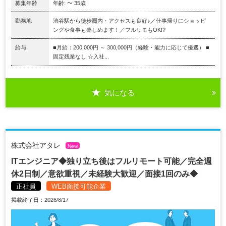
募集年齢
年齢: 〜 35歳
勤務地
渋谷駅から徒歩圏内・アクセスも良好♪／仕事帰りにショッピ
ングや食事も楽しめます！／フルリモもOK!?
給与
■月給：200,000円 ～ 300,000円（経験・能力に応じて優遇） ■
固定残業なし ☆入社...
気になる
株式会社アタレ
New
ITエンジニア◆独り立ち後はフルリモート可能／完全週
休2日制／意欲重視／未経験大歓迎／面接1回のみ◆
正社員
WEB面接可能企業
掲載終了日：2026/8/17