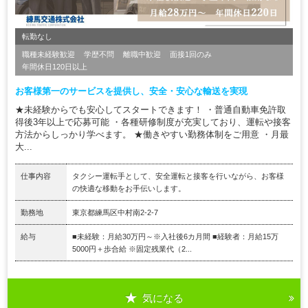
転勤なし
職種未経験歓迎
学歴不問
離職中歓迎
面接1回のみ
年間休日120日以上
お客様第一のサービスを提供し、安全・安心な輸送を実現
★未経験からでも安心してスタートできます！ ・普通自動車免許取
得後3年以上で応募可能 ・各種研修制度が充実しており、運転や接客
方法からしっかり学べます。 ★働きやすい勤務体制をご用意 ・月最
大...
仕事内容
タクシー運転手として、安全運転と接客を行いながら、お客様
の快適な移動をお手伝いします。
勤務地
東京都練馬区中村南2-2-7
給与
■未経験：月給30万円～※入社後6カ月間 ■経験者：月給15万
5000円＋歩合給 ※固定残業代（2...
気になる