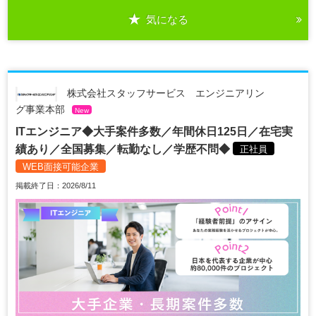
気になる
株式会社スタッフサービス エンジニアリン
グ事業本部
New
ITエンジニア◆大手案件多数／年間休日125日／在宅実
績あり／全国募集／転勤なし／学歴不問◆
正社員
WEB面接可能企業
掲載終了日：2026/8/11