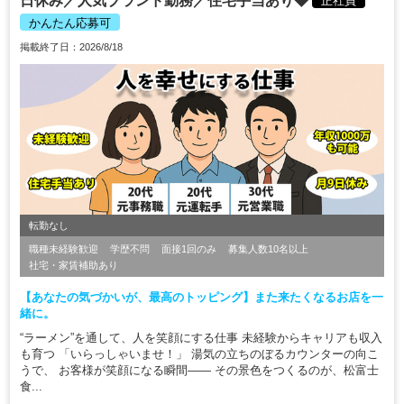
日休み／人気ブランド勤務／住宅手当あり◆
正社員
かんたん応募可
掲載終了日：2026/8/18
転勤なし
職種未経験歓迎
学歴不問
面接1回のみ
募集人数10名以上
社宅・家賃補助あり
【あなたの気づかいが、最高のトッピング】また来たくなるお店を一
緒に。
“ラーメン”を通して、人を笑顔にする仕事 未経験からキャリアも収入
も育つ 「いらっしゃいませ！」 湯気の立ちのぼるカウンターの向こ
うで、 お客様が笑顔になる瞬間―― その景色をつくるのが、松富士
食...