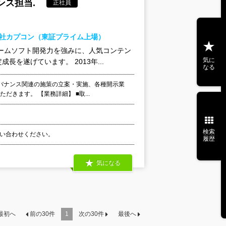
ンス担当.
正社員
会社カプコン（東証プライム上場）
ームソフト開発力を強みに、人気コンテン
気に
を遂げています。 2013年...
なる
バナンス関連の施策の立案・実施、各種開示業
きます。 【業務詳細】 ■取...
検索
お問い合わせください。
履歴
気になる
最初へ
前の
30
件
1
次の
30
件
最後へ