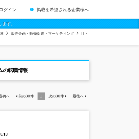
ログイン
掲載を希望される企業様へ
します。
連
販売企画・販売促進・マーケティング
IT・
ムの転職情報
最初へ
前の
30
件
1
次の
30
件
最後へ
/18