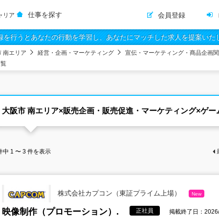
仕事を探す
会員登録
ャリア
録を行うとあなたの行動を学習し、あなたにマッチした求人を提案いた
 南エリア
経営・企画・マーケティング
宣伝・マーケティング・商品企画関
一覧
大阪市 南エリア×販売企画・販売促進・マーケティング×ゲー
件中
1 〜 3
件を表示
株式会社カプコン（東証プライム上場）
New
映像制作（プロモーション）.
正社員
掲載終了日：2026/8