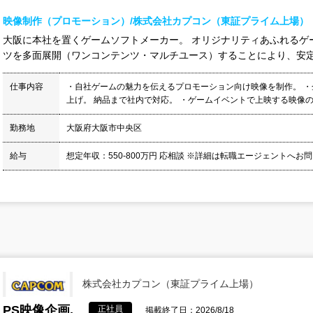
映像制作（プロモーション）/株式会社カプコン（東証プライム上場）
大阪に本社を置くゲームソフトメーカー。 オリジナリティあふれるゲ
ツを多面展開（ワンコンテンツ・マルチユース）することにより、安定成長
仕事内容
・自社ゲームの魅力を伝えるプロモーション向け映像を制作。 ・企
上げ。 納品まで社内で対応。 ・ゲームイベントで上映する映像の制作
勤務地
大阪府大阪市中央区
給与
想定年収：550-800万円 応相談 ※詳細は転職エージェントへ
株式会社カプコン（東証プライム上場）
PS映像企画.
正社員
掲載終了日：2026/8/18