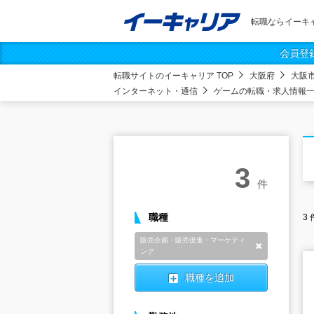
転職ならイーキ
会員登
転職サイトのイーキャリア TOP
大阪府
大阪市
インターネット・通信
ゲームの転職・求人情報
3
件
職種
3
販売企画・販売促進・マーケティ
削除
ング
職種を追加