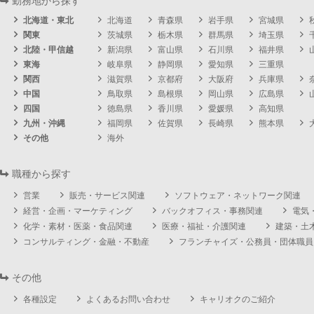
勤務地から探す
北海道・東北
北海道
青森県
岩手県
宮城県
関東
茨城県
栃木県
群馬県
埼玉県
北陸・甲信越
新潟県
富山県
石川県
福井県
東海
岐阜県
静岡県
愛知県
三重県
関西
滋賀県
京都府
大阪府
兵庫県
中国
鳥取県
島根県
岡山県
広島県
四国
徳島県
香川県
愛媛県
高知県
九州・沖縄
福岡県
佐賀県
長崎県
熊本県
その他
海外
職種から探す
営業
販売・サービス関連
ソフトウェア・ネットワーク関連
経営・企画・マーケティング
バックオフィス・事務関連
電気
化学・素材・医薬・食品関連
医療・福祉・介護関連
建築・土
コンサルティング・金融・不動産
フランチャイズ・公務員・団体職員
その他
各種設定
よくあるお問い合わせ
キャリオクのご紹介