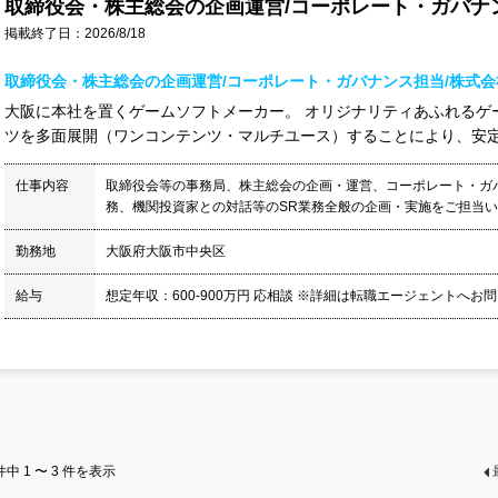
取締役会・株主総会の企画運営/コーポレート・ガバナ
掲載終了日：2026/8/18
取締役会・株主総会の企画運営/コーポレート・ガバナンス担当/株式
大阪に本社を置くゲームソフトメーカー。 オリジナリティあふれるゲ
ツを多面展開（ワンコンテンツ・マルチユース）することにより、安定成長
仕事内容
取締役会等の事務局、株主総会の企画・運営、コーポレート・ガ
務、機関投資家との対話等のSR業務全般の企画・実施をご担当いただ
勤務地
大阪府大阪市中央区
給与
想定年収：600-900万円 応相談 ※詳細は転職エージェントへ
件中
1 〜 3
件を表示