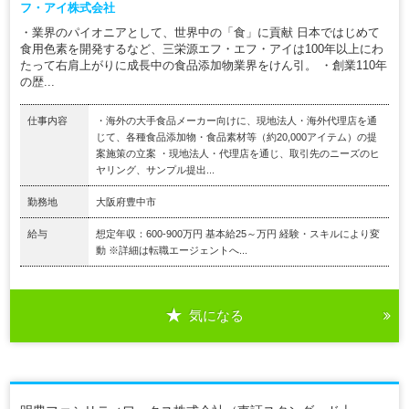
フ・アイ株式会社
・業界のパイオニアとして、世界中の「食」に貢献 日本ではじめて
食用色素を開発するなど、三栄源エフ・エフ・アイは100年以上にわ
たって右肩上がりに成長中の食品添加物業界をけん引。 ・創業110年
の歴...
仕事内容
・海外の大手食品メーカー向けに、現地法人・海外代理店を通
じて、各種食品添加物・食品素材等（約20,000アイテム）の提
案施策の立案 ・現地法人・代理店を通じ、取引先のニーズのヒ
ヤリング、サンプル提出...
勤務地
大阪府豊中市
給与
想定年収：600-900万円 基本給25～万円 経験・スキルにより変
動 ※詳細は転職エージェントへ...
気になる