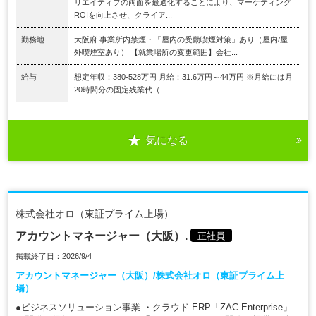
リエイティブの両面を最適化することにより、マーケティング
ROIを向上させ、クライア...
勤務地
大阪府 事業所内禁煙・「屋内の受動喫煙対策」あり（屋内/屋
外喫煙室あり） 【就業場所の変更範囲】会社...
給与
想定年収：380-528万円 月給：31.6万円～44万円 ※月給には月
20時間分の固定残業代（...
気になる
株式会社オロ（東証プライム上場）
アカウントマネージャー（大阪）.
正社員
掲載終了日：2026/9/4
アカウントマネージャー（大阪）/株式会社オロ（東証プライム上
場）
●ビジネスソリューション事業 ・クラウド ERP「ZAC Enterprise」