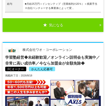
給与
■月給25万円＋インセンティブ（営業粗利の20％）＋残業手当
※自社ベンチャーする事業体によって変...
気になる
株式会社ワオ・コーポレーション
学習塾経営◆未経験歓迎／オンライン説明会も実施中／
非常に高い成功率／今なら加盟金が全額免除◆
FCオーナー
かんたん応募可
掲載終了日：2026/8/18