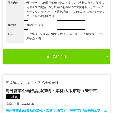
仕事内容
弊社サービスの提供価値や魅力を多くのお客様に伝え、新規の
お取引先の開拓、及び既存のお客様のご支援を拡大していくこ
とがミッションです。 ■業務詳細： ・35年以上にわたるパナソ
ニック製品の開発で培...
勤務地
大阪府高槻市
給与
想定年収：600-750万円 ＜月給＞ 330,000円～410,000円 ＜残
業手当＞ 有（１...
気になる
三栄源エフ・エフ・アイ株式会社
海外営業企画(食品添加物・素材)大阪市府（豊中市）.
正社員
掲載終了日：2026/8/21
海外営業企画(食品添加物・素材)大阪市府（豊中市）/三栄源エフ・エ