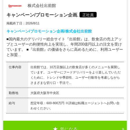
株式会社出前館
キャンペーン/プロモーション企画.
正社員
掲載終了日：2026/8/11
キャンペーン/プロモーション企画/株式会社出前館
■国内最大のデリバリー総合サイト『出前館』は、飲食店の売上アッ
プとユーザーの利便性向上を実現し、年間200億円以上の注文を受け
ています。 ■『出前館』の価値をさらに高めるために、利用ユーザー
と加盟...
仕事内容
出前館では、10万店舗以上の飲食店が多くのメニューを展開し
ています。 ユーザーにフードデリバリーをより楽しんでいただ
くために、トレンドや季節性、ユーザー行動等を考慮しながら
さまざまな切り口・手法で...
勤務地
大阪府大阪市中央区
給与
想定年収：600-800万円 ※詳細は転職エージェントへお問い合
わせください。
気になる