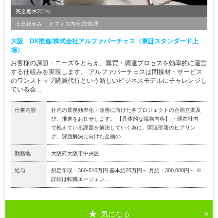
完全週休2日制
土日祝休み
オフィス内分煙/禁煙
大阪 DX推進/株式会社アルファパーチェス（東証スタンダード上
場）
お客様の課題・ニーズをとらえ、購買・調達プロセスを効率的に運営
する仕組みを実現します。 アルファパーチェスは間接材・サービス
のワンストップ購買代行という新しいビジネスモデルにチャレンジし
ている会...
仕事内容
社内の業務効率化・改善に向けた各プロジェクトの企画立案及
び、推進をお任せします。 【具体的な職務内容】 ・現在社内
で抱えている課題を解決していく為に、関連部署のヒアリン
グ、課題解決に向けた企画の...
勤務地
大阪府大阪市中央区
給与
想定年収：360-510万円 基本給25万円～ 月給：300,000円～ ※
詳細は転職エージェン...
気になる