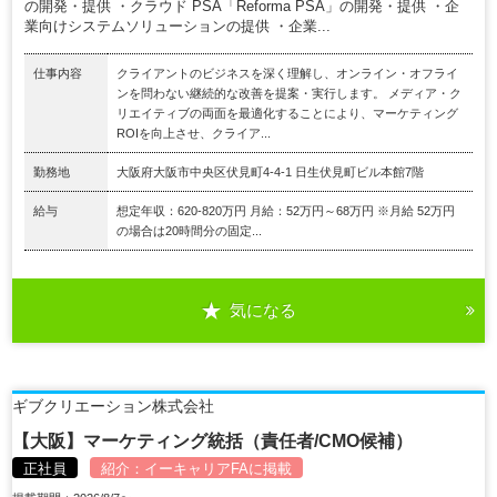
の開発・提供 ・クラウド PSA「Reforma PSA」の開発・提供 ・企
業向けシステムソリューションの提供 ・企業...
仕事内容
クライアントのビジネスを深く理解し、オンライン・オフライ
ンを問わない継続的な改善を提案・実行します。 メディア・ク
リエイティブの両面を最適化することにより、マーケティング
ROIを向上させ、クライア...
勤務地
大阪府大阪市中央区伏見町4-4-1 日生伏見町ビル本館7階
給与
想定年収：620-820万円 月給：52万円～68万円 ※月給 52万円
の場合は20時間分の固定...
気になる
ギブクリエーション株式会社
【大阪】マーケティング統括（責任者/CMO候補）
正社員
紹介：
イーキャリアFA
に掲載