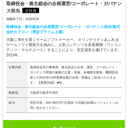
取締役会・株主総会の企画運営/コーポレート・ガバナン
ス担当.
正社員
掲載終了日：2026/8/18
取締役会・株主総会の企画運営/コーポレート・ガバナンス担当/株式
会社カプコン（東証プライム上場）
大阪に本社を置くゲームソフトメーカー。 オリジナリティあふれる
ゲームソフト開発力を強みに、人気コンテンツを多面展開（ワンコン
テンツ・マルチユース）することにより、安定成長を遂げています。
2013年...
仕事内容
取締役会等の事務局、株主総会の企画・運営、コーポレート・
ガバナンス関連の施策の立案・実施、各種開示業務、機関投資
家との対話等のSR業務全般の企画・実施をご担当いただきま
す。 【業務詳細】 ■取...
勤務地
大阪府大阪市中央区
給与
想定年収：600-900万円 応相談 ※詳細は転職エージェントへお
問い合わせください。