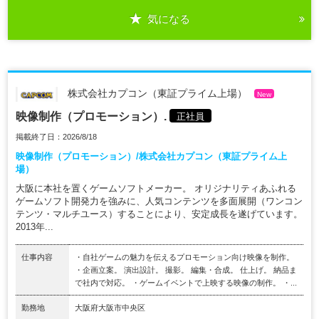
気になる
株式会社カプコン（東証プライム上場）
New
映像制作（プロモーション）.
正社員
掲載終了日：2026/8/18
映像制作（プロモーション）/株式会社カプコン（東証プライム上
場）
大阪に本社を置くゲームソフトメーカー。 オリジナリティあふれる
ゲームソフト開発力を強みに、人気コンテンツを多面展開（ワンコン
テンツ・マルチユース）することにより、安定成長を遂げています。
2013年...
仕事内容
・自社ゲームの魅力を伝えるプロモーション向け映像を制作。
・企画立案。 演出設計。 撮影。 編集・合成。 仕上げ。 納品ま
で社内で対応。 ・ゲームイベントで上映する映像の制作。 ・...
勤務地
大阪府大阪市中央区