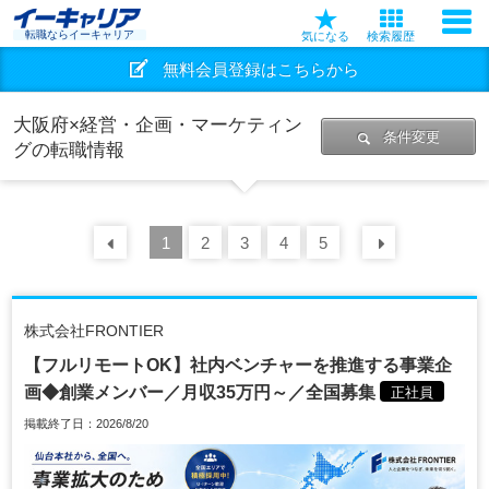
転職ならイーキャリア
気になる
検索履歴
無料会員登録はこちらから
大阪府×経営・企画・マーケティン
条件変更
グの転職情報
前の
1
30
2
件
3
4
5
次の
30
株式会社FRONTIER
【フルリモートOK】社内ベンチャーを推進する事業企
画◆創業メンバー／月収35万円～／全国募集
正社員
掲載終了日：2026/8/20