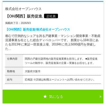
株式会社オープンハウス
【OH/関西】販売促進.
正社員
掲載終了日：2026/9/3
【OH/関西】販売促進/株式会社オープンハウス
都心で圧倒的なシェアを誇る戸建事業・マンション開発事業・不動産
流通事業を柱とした総合ディベロッパーです。 創業から16年目にあ
たる2013年に東証一部直接上場、2019年に売上5000億円を突破し
た...
仕事内容
関西の戸建分譲用地の販売促進業務を担当します。 ■販売促進
ツールの制作や、販売促進策の立案～実施をお任せします。
勤務地
大阪府大阪市
給与
応相談 ※詳細は転職エージェントへお問い合わせください。
気になる