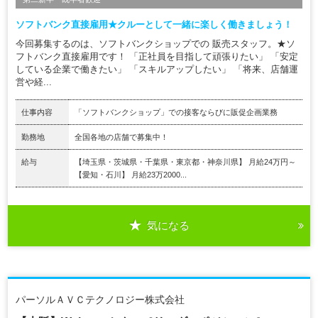
ソフトバンク直接雇用★クルーとして一緒に楽しく働きましょう！
今回募集するのは、ソフトバンクショップでの 販売スタッフ。★ソ
フトバンク直接雇用です！ 「正社員を目指して頑張りたい」 「安定
している企業で働きたい」 「スキルアップしたい」 「将来、店舗運
営や経...
仕事内容
「ソフトバンクショップ」での接客ならびに販促企画業務
勤務地
全国各地の店舗で募集中！
給与
【埼玉県・茨城県・千葉県・東京都・神奈川県】 月給24万円～
【愛知・石川】 月給23万2000...
気になる
パーソルＡＶＣテクノロジー株式会社