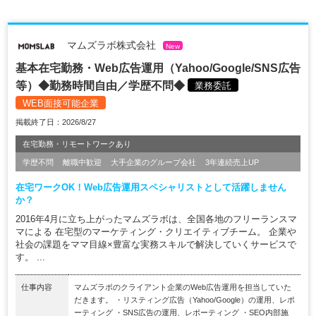
マムズラボ株式会社
New
基本在宅勤務・Web広告運用（Yahoo/Google/SNS広告
等）◆勤務時間自由／学歴不問◆
業務委託
WEB面接可能企業
掲載終了日：2026/8/27
在宅勤務・リモートワークあり
学歴不問
離職中歓迎
大手企業のグループ会社
3年連続売上UP
在宅ワークOK！Web広告運用スペシャリストとして活躍しません
か？
2016年4月に立ち上がったマムズラボは、全国各地のフリーランスマ
マによる 在宅型のマーケティング・クリエイティブチーム。 企業や
社会の課題をママ目線×豊富な実務スキルで解決していくサービスで
す。 ...
仕事内容
マムズラボのクライアント企業のWeb広告運用を担当していた
だきます。 ・リスティング広告（Yahoo/Google）の運用、レポ
ーティング ・SNS広告の運用、レポーティング ・SEO内部施