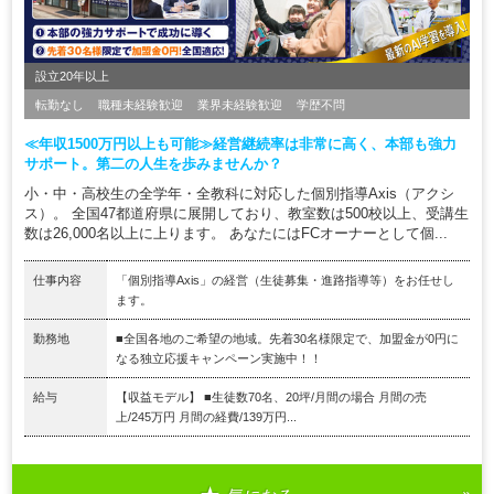
設立20年以上
転勤なし
職種未経験歓迎
業界未経験歓迎
学歴不問
≪年収1500万円以上も可能≫経営継続率は非常に高く、本部も強力
サポート。第二の人生を歩みませんか？
小・中・高校生の全学年・全教科に対応した個別指導Axis（アクシ
ス）。 全国47都道府県に展開しており、教室数は500校以上、受講生
数は26,000名以上に上ります。 あなたにはFCオーナーとして個...
仕事内容
「個別指導Axis」の経営（生徒募集・進路指導等）をお任せし
ます。
勤務地
■全国各地のご希望の地域。先着30名様限定で、加盟金が0円に
なる独立応援キャンペーン実施中！！
給与
【収益モデル】 ■生徒数70名、20坪/月間の場合 月間の売
上/245万円 月間の経費/139万円...