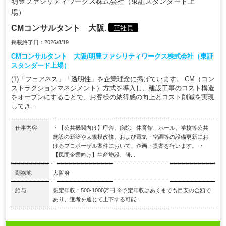
明豊ファシリティワークス株式会社（東証スタンダード上
場）
CMコンサルタント 大阪.
正社員
掲載終了日：2026/8/19
CMコンサルタント 大阪/明豊ファシリティワークス株式会社（東証
スタンダード上場）
(1)「フェアネス」「透明性」を企業理念に掲げています。 CM（コン
ストラクションマネジメント）方式を導入し、建設工事のコスト構造
をオープンにすることで、お客様の納得感の向上とコスト削減を実現
してき...
仕事内容
・【公共機関向け】庁舎、病院、体育館、ホール、学校等公共
施設の新築や大規模改修、および電気・空調等の設備更新にお
けるプロポーザル案件において、企画・提案を行います。 ・
【民間企業向け】生産施設、研...
勤務地
大阪府
給与
想定年収：500-1000万円 ※予定年収はあくまでも目安の金額で
あり、選考を通じて上下する可能...