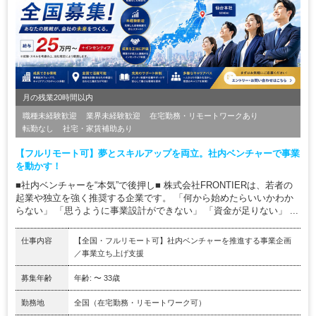
月の残業20時間以内
職種未経験歓迎
業界未経験歓迎
在宅勤務・リモートワークあり
転勤なし
社宅・家賃補助あり
【フルリモート可】夢とスキルアップを両立。社内ベンチャーで事業
を動かす！
■社内ベンチャーを“本気”で後押し■ 株式会社FRONTIERは、若者の
起業や独立を強く推奨する企業です。 「何から始めたらいいかわか
らない」 「思うように事業設計ができない」 「資金が足りない」 ...
仕事内容
【全国・フルリモート可】社内ベンチャーを推進する事業企画
／事業立ち上げ支援
募集年齢
年齢: 〜 33歳
勤務地
全国（在宅勤務・リモートワーク可）