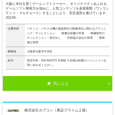
大阪に本社を置くゲームソフトメーカー。 オリジナリティあふれる
ゲームソフト開発力を強みに、人気コンテンツを多面展開（ワンコン
テンツ・マルチユース）することにより、安定成長を遂げています。
2013年...
仕事内容
パチンコ・パチスロ機の液晶部分の映像演出に関わるプランニ
ング・ディレクション ・映像仕様書の作成 ・映像制作の
ディレクション・指示出し ・外部協力会社の管理 ・開発
進行管理
勤務地
大阪府大阪市中央区
給与
想定年収：550-800万円 応相談 ※詳細は転職エージェントへお
問い合わせください。
気になる
株式会社カプコン（東証プライム上場）