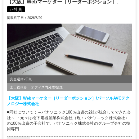
【大阪】Webマーケター［リーダーポジション］.
正社員
掲載終了日：2026/8/20
完全週休2日制
土日祝休み
オフィス内分煙/禁煙
【大阪】Webマーケター［リーダーポジション］/パーソルAVCテク
ノロジー株式会社
■同社について：～パナソニック100％出資の2社が統合してできた会
社～ ・元々は松下電器産業株式会社（現：パナソニック株式会社）
の100％出資の子会社で、パナソニック株式会社のグループ会社の技
術専門...