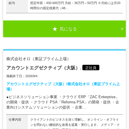
給与
想定年収：430-600万円 月給：36万円～50万円 ※月給には月20
時間分の固定残業代（48...
気になる
株式会社オロ（東証プライム上場）
アカウントエグゼクティブ（大阪）.
正社員
掲載終了日：2026/9/4
アカウントエグゼクティブ（大阪）/株式会社オロ（東証プライム上
場）
●ビジネスソリューション事業 ・クラウド ERP「ZAC Enterprise」
の開発・提供 ・クラウド PSA「Reforma PSA」の開発・提供 ・企
業向けシステムソリューションの提供 ・企業...
仕事内容
クライアントのビジネスを深く理解し、オンライン・オフライ
ンを問わない継続的な改善を提案・実行します。 メディア・ク