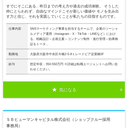
すでにそこにある、昨日までの考え方や過去の成功体験。 そうした
枠にとらわれず、自由なマインドこそが新しい価値や モノを生み出
す力と信じ、それを実践していくことが私たちの目指すものです。
仕事内容
SNSマーケティング事業を担当するチームで、企業のソーシャ
ルメディア運用（Instagram・X・TikTok・LINEなど）におけ
る、戦略設計～企画立案～コンテンツ制作・進行管理～効果検
証をトータ...
勤務地
大阪府大阪市中央区今橋2-5-8トレードピア淀屋橋5F
給与
想定年収：350-550万円 ※詳細は転職エージェントへお問い合
わせください。
気になる
ＳＢヒューマンキャピタル株式会社（ショップクルー採用
事務局）