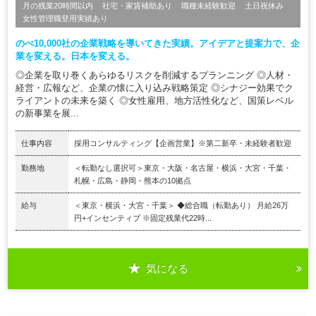
月の残業20時間以内
社宅・家賃補助あり
職種未経験歓迎
土日祝休み
女性管理職登用実績あり
のべ10,000社の企業戦略を導いてきた実績。アイデアと提案力で、企
業を変える。日本を変える。
◎企業を取り巻くあらゆるリスクを削減するプランニング ◎人材・
経営・広報など、企業の懐に入り込み戦略策定 ◎シナジー効果でク
ライアントの未来を築く ◎女性雇用、地方活性化など、国策レベル
の新事業を展...
仕事内容
採用コンサルティング【企画営業】※第二新卒・未経験者歓迎
勤務地
＜転勤なし選択可＞東京・大阪・名古屋・横浜・大宮・千葉・
札幌・広島・静岡・熊本の10拠点
給与
＜東京・横浜・大宮・千葉＞ ◆総合職（転勤あり） 月給26万
円+インセンティブ ※固定残業代22時...
気になる