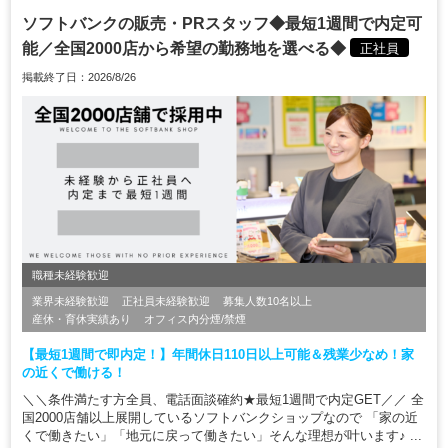
ソフトバンクの販売・PRスタッフ◆最短1週間で内定可
能／全国2000店から希望の勤務地を選べる◆
正社員
掲載終了日：2026/8/26
職種未経験歓迎
業界未経験歓迎
正社員未経験歓迎
募集人数10名以上
産休・育休実績あり
オフィス内分煙/禁煙
【最短1週間で即内定！】年間休日110日以上可能＆残業少なめ！家
の近くで働ける！
＼＼条件満たす方全員、電話面談確約★最短1週間で内定GET／／ 全
国2000店舗以上展開しているソフトバンクショップなので 「家の近
くで働きたい」「地元に戻って働きたい」そんな理想が叶います♪ ...