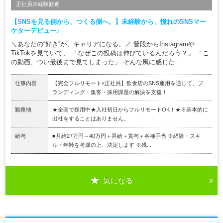
正社員未経験歓迎
【SNSを見る側から、つくる側へ。】未経験から、憧れのSNSマー
ケターデビュー♪
＼あなたの“好き”が、キャリアになる。／ 普段からInstagramや
TikTokを見ていて、 「なぜこの投稿は伸びているんだろう？」 「こ
の動画、つい最後まで見てしまった」 そんな風に感じた...
仕事内容
【完全フルリモート×正社員】飲食店のSNS運用を通じて、ブ
ランディング・集客・採用課題の解決を支援！
勤務地
★全国で採用中★入社初日からフルリモートOK！★※基本的に
出社をすることはありません。
給与
■月給27万円～40万円＋昇給＋賞与＋各種手当 ※経験・スキ
ル・年齢を考慮の上、決定します ※残...
気になる