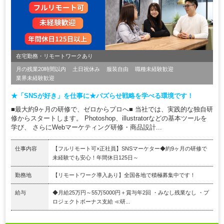
在宅勤務・リモートワークあり
月の残業20時間以内
土日祝休み
服装自由
職種未経験歓迎
業界未経験歓迎
★「SNSが好き」を仕事に★バズらせ戦略を学べる環境です！
■最大約9ヶ月の研修で、ゼロからプロへ■ 当社では、実践的な独自研
修からスタートします。 Photoshop、illustratorなどの基本ツールを
学び、 さらにWebマーケティング研修・商品設計...
仕事内容
【フルリモート可×正社員】SNSマーケター◆約9ヶ月の研修で
未経験でも安心！年間休日125日～
勤務地
【リモートワーク導入あり】全国各地で積極募集中です！
給与
◆月給25万円～55万5000円＋賞与年2回 ・みなし残業なし ・プ
ロジェクトボーナス支給 ≪研...