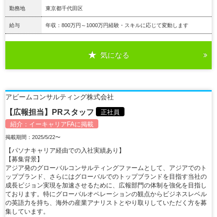
勤務地
東京都千代田区
給与
年収：800万円～1000万円経験・スキルに応じて変動します
気になる
詳細を見る
アビームコンサルティング株式会社
【広報担当】PRスタッフ
正社員
紹介：
イーキャリアFA
に掲載
掲載期間：2025/5/22〜
【パソナキャリア経由での入社実績あり】
【募集背景】
アジア発のグローバルコンサルティングファームとして、アジアでのト
ップブランド、さらにはグローバルでのトップブランドを目指す当社の
成長ビジョン実現を加速させるために、広報部門の体制を強化を目指し
ております。特にグローバルオペレーションの観点からビジネスレベル
の英語力を持ち、海外の産業アナリストとやり取りしていただく方を募
集しています。