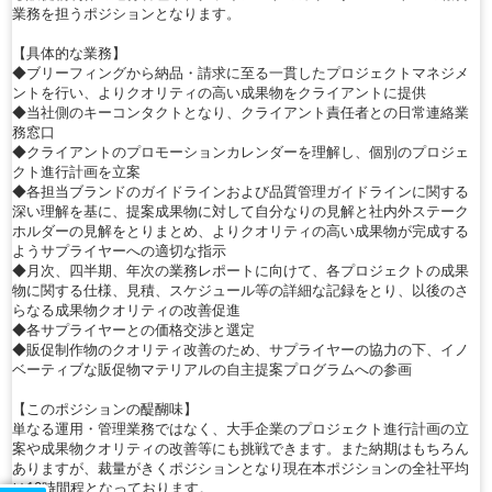
業務を担うポジションとなります。
【具体的な業務】
◆ブリーフィングから納品・請求に至る一貫したプロジェクトマネジメ
ントを行い、よりクオリティの高い成果物をクライアントに提供
◆当社側のキーコンタクトとなり、クライアント責任者との日常連絡業
務窓口
◆クライアントのプロモーションカレンダーを理解し、個別のプロジェ
クト進行計画を立案
◆各担当ブランドのガイドラインおよび品質管理ガイドラインに関する
深い理解を基に、提案成果物に対して自分なりの見解と社内外ステーク
ホルダーの見解をとりまとめ、よりクオリティの高い成果物が完成する
ようサプライヤーへの適切な指示
◆月次、四半期、年次の業務レポートに向けて、各プロジェクトの成果
物に関する仕様、見積、スケジュール等の詳細な記録をとり、以後のさ
らなる成果物クオリティの改善促進
◆各サプライヤーとの価格交渉と選定
◆販促制作物のクオリティ改善のため、サプライヤーの協力の下、イノ
ベーティブな販促物マテリアルの自主提案プログラムへの参画
【このポジションの醍醐味】
単なる運用・管理業務ではなく、大手企業のプロジェクト進行計画の立
案や成果物クオリティの改善等にも挑戦できます。また納期はもちろん
ありますが、裁量がきくポジションとなり現在本ポジションの全社平均
は10時間程となっております。