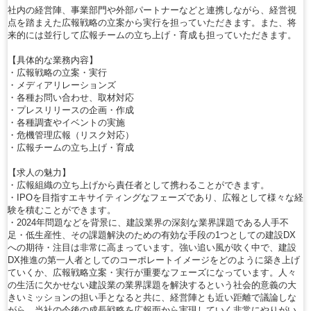
社内の経営陣、事業部門や外部パートナーなどと連携しながら、経営視
点を踏まえた広報戦略の立案から実行を担っていただきます。また、将
来的には並行して広報チームの立ち上げ・育成も担っていただきます。
【具体的な業務内容】
・広報戦略の立案・実行
・メディアリレーションズ
・各種お問い合わせ、取材対応
・プレスリリースの企画・作成
・各種調査やイベントの実施
・危機管理広報（リスク対応）
・広報チームの立ち上げ・育成
【求人の魅力】
・広報組織の立ち上げから責任者として携わることができます。
・IPOを目指すエキサイティングなフェーズであり、広報として様々な経
験を積むことができます。
・2024年問題などを背景に、建設業界の深刻な業界課題である人手不
足・低生産性、その課題解決のための有効な手段の1つとしての建設DX
への期待・注目は非常に高まっています。強い追い風が吹く中で、建設
DX推進の第一人者としてのコーポレートイメージをどのように築き上げ
ていくか、広報戦略立案・実行が重要なフェーズになっています。人々
の生活に欠かせない建設業の業界課題を解決するという社会的意義の大
きいミッションの担い手となると共に、経営陣とも近い距離で議論しな
がら、当社の今後の成長戦略を広報面から実現していく非常にやりがい