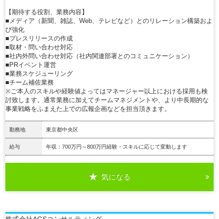
【期待する役割、業務内容】
■メディア（新聞、雑誌、Web、テレビなど）とのリレーション構築およ
び強化
■プレスリリースの作成
■取材・問い合わせ対応
■社内外問い合わせ対応（社内関連部署とのコミュニケーション）
■PRイベント運営
■業務スケジューリング
■チーム補佐業務
※ご本人のスキルや経験値よってはマネージャー以上における採用も検
討致します。通常業務に加えてチームマネジメントや、より中長期的な
事業戦略をふまえた上での広報企画などを担当頂きます。
勤務地
東京都中央区
給与
年収：700万円～800万円経験・スキルに応じて変動します
気になる
詳細を見る
株式会社AGSコンサルティング