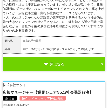
足・低生産性、その課題解決のための有効な手段の1つとしての建設DX
への期待・注目は非常に高まっています。強い追い風が吹く中で、建設
DX推進の第一人者としてのコーポレートイメージをどのように築き上げ
ていくか、広報戦略立案・実行が重要なフェーズになっています。
・人々の生活に欠かせない建設業の業界課題を解決するという社会的意
義の大きいミッションの担い手となると共に、経営陣とも近い距離で議
論しながら、当社の今後の成長戦略を広報面から実現していく非常にや
りがいのある業務です。
勤務地
東京都千代田区
給与
年収：800万円～1100万円経験・スキルに応じて変動します
気になる
詳細を見る
株式会社オクト
広報マネージャー【業界シェアNo.1/社会課題解決】
正社員
紹介：
イーキャリアFA
に掲載
掲載期間：2025/3/22〜