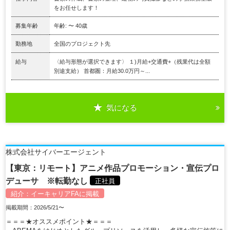
をお任せします！
募集年齢
年齢: 〜 40歳
勤務地
全国のプロジェクト先
給与
〈給与形態が選択できます〉 １)月給+交通費+（残業代は全額
別途支給） 首都圏：月給30.0万円～...
気になる
株式会社サイバーエージェント
【東京：リモート】アニメ作品プロモーション・宣伝プロ
デューサ ※転勤なし
正社員
紹介：
イーキャリアFA
に掲載
掲載期間：2026/5/21〜
＝＝＝★オススメポイント★＝＝＝