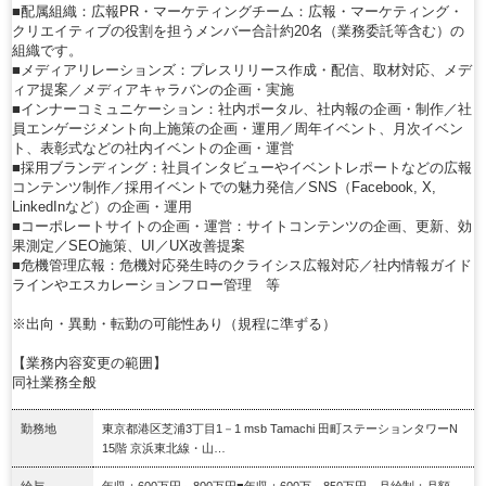
■配属組織：広報PR・マーケティングチーム：広報・マーケティング・
クリエイティブの役割を担うメンバー合計約20名（業務委託等含む）の
組織です。
■メディアリレーションズ：プレスリリース作成・配信、取材対応、メデ
ィア提案／メディアキャラバンの企画・実施
■インナーコミュニケーション：社内ポータル、社内報の企画・制作／社
員エンゲージメント向上施策の企画・運用／周年イベント、月次イベン
ト、表彰式などの社内イベントの企画・運営
■採用ブランディング：社員インタビューやイベントレポートなどの広報
コンテンツ制作／採用イベントでの魅力発信／SNS（Facebook, X,
LinkedInなど）の企画・運用
■コーポレートサイトの企画・運営：サイトコンテンツの企画、更新、効
果測定／SEO施策、UI／UX改善提案
■危機管理広報：危機対応発生時のクライシス広報対応／社内情報ガイド
ラインやエスカレーションフロー管理 等
※出向・異動・転勤の可能性あり（規程に準ずる）
【業務内容変更の範囲】
同社業務全般
勤務地
東京都港区芝浦3丁目1－1 msb Tamachi 田町ステーションタワーN
15階 京浜東北線・山…
給与
年収：600万円～800万円■年収：600万～850万円 月給制：月額