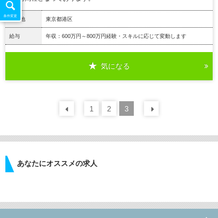
条件変更
勤務地
東京都港区
給与
年収：600万円～800万円経験・スキルに応じて変動します
気になる
詳細を見る
前の
1
30
2
件
3
次の
30
件
あなたにオススメの求人