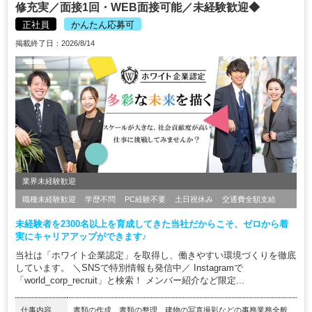
修充実／面接1回・WEB面接可能／未経験歓迎◆
正社員
かんたん応募可
掲載終了日：2026/8/14
業界未経験歓迎
職種未経験歓迎
学歴不問
PC経験不要
土日祝休み
交通費全額支給
未経験者を2300名以上を育成してきた当社だからこそ、ゼロから着
実にキャリアアップができます♪
当社は「ホワイト企業認定」を取得し、働きやすい環境づくりを徹底
しています。 ＼SNSで特別情報も発信中／ Instagramで
「world_corp_recruit」と検索！ メンバー紹介など限定...
仕事内容
書類の作成、書類の整理、建物の写真撮影などの事務業務全般