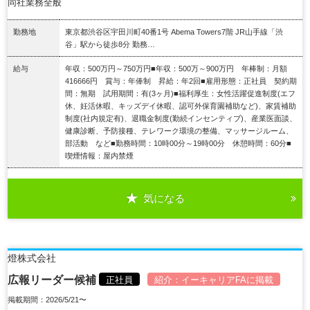
同社業務全般
勤務地
東京都渋谷区宇田川町40番1号 Abema Towers7階 JR山手線「渋
谷」駅から徒歩8分 勤務…
給与
年収：500万円～750万円■年収：500万～900万円 年棒制：月額
416666円 賞与：年俸制 昇給：年2回■雇用形態：正社員 契約期
間：無期 試用期間：有(3ヶ月)■福利厚生：女性活躍促進制度(エフ
休、妊活休暇、キッズデイ休暇、認可外保育園補助など)、家賃補助
制度(社内規定有)、退職金制度(勤続インセンティブ)、産業医面談、
健康診断、予防接種、テレワーク環境の整備、マッサージルーム、
部活動 など■勤務時間：10時00分～19時00分 休憩時間：60分■
喫煙情報：屋内禁煙
気になる
詳細を見る
燈株式会社
広報リーダー候補
正社員
紹介：
イーキャリアFA
に掲載
掲載期間：2026/5/21〜