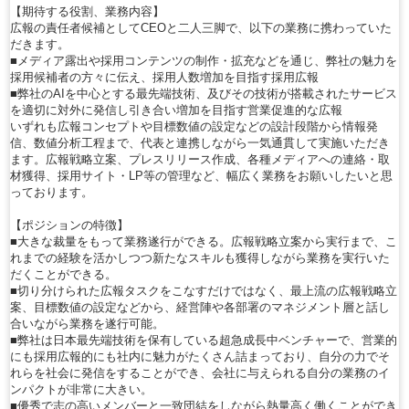
【期待する役割、業務内容】
広報の責任者候補としてCEOと二人三脚で、以下の業務に携わっていた
だきます。
■メディア露出や採用コンテンツの制作・拡充などを通じ、弊社の魅力を
採用候補者の方々に伝え、採用人数増加を目指す採用広報
■弊社のAIを中心とする最先端技術、及びその技術が搭載されたサービス
を適切に対外に発信し引き合い増加を目指す営業促進的な広報
いずれも広報コンセプトや目標数値の設定などの設計段階から情報発
信、数値分析工程まで、代表と連携しながら一気通貫して実施いただき
ます。広報戦略立案、プレスリリース作成、各種メディアへの連絡・取
材獲得、採用サイト・LP等の管理など、幅広く業務をお願いしたいと思
っております。
【ポジションの特徴】
■大きな裁量をもって業務遂行ができる。広報戦略立案から実行まで、こ
れまでの経験を活かしつつ新たなスキルも獲得しながら業務を実行いた
だくことができる。
■切り分けられた広報タスクをこなすだけではなく、最上流の広報戦略立
案、目標数値の設定などから、経営陣や各部署のマネジメント層と話し
合いながら業務を遂行可能。
■弊社は日本最先端技術を保有している超急成長中ベンチャーで、営業的
にも採用広報的にも社内に魅力がたくさん詰まっており、自分の力でそ
れらを社会に発信をすることができ、会社に与えられる自分の業務のイ
ンパクトが非常に大きい。
■優秀で志の高いメンバーと一致団結をしながら熱量高く働くことができ