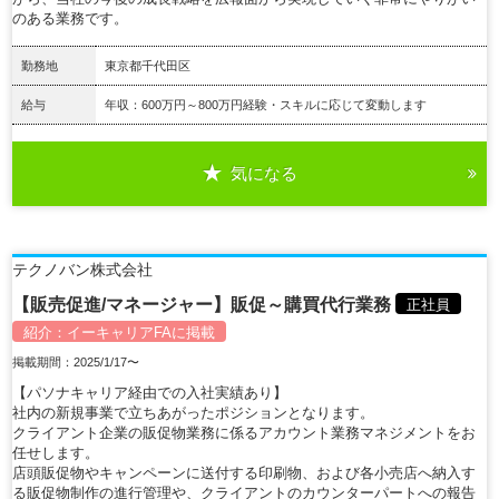
のある業務です。
勤務地
東京都千代田区
給与
年収：600万円～800万円経験・スキルに応じて変動します
気になる
詳細を見る
テクノバン株式会社
【販売促進/マネージャー】販促～購買代行業務
正社員
紹介：
イーキャリアFA
に掲載
掲載期間：2025/1/17〜
【パソナキャリア経由での入社実績あり】
社内の新規事業で立ちあがったポジションとなります。
クライアント企業の販促物業務に係るアカウント業務マネジメントをお
任せします。
店頭販促物やキャンペーンに送付する印刷物、および各小売店へ納入す
る販促物制作の進行管理や、クライアントのカウンターパートへの報告