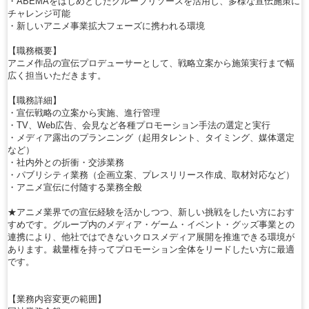
・ABEMAをはじめとしたグループリソースを活用し、多様な宣伝施策に
チャレンジ可能
・新しいアニメ事業拡大フェーズに携われる環境
【職務概要】
アニメ作品の宣伝プロデューサーとして、戦略立案から施策実行まで幅
広く担当いただきます。
【職務詳細】
・宣伝戦略の立案から実施、進行管理
・TV、Web広告、会見など各種プロモーション手法の選定と実行
・メディア露出のプランニング（起用タレント、タイミング、媒体選定
など）
・社内外との折衝・交渉業務
・パブリシティ業務（企画立案、プレスリリース作成、取材対応など）
・アニメ宣伝に付随する業務全般
★アニメ業界での宣伝経験を活かしつつ、新しい挑戦をしたい方におす
すめです。グループ内のメディア・ゲーム・イベント・グッズ事業との
連携により、他社ではできないクロスメディア展開を推進できる環境が
あります。裁量権を持ってプロモーション全体をリードしたい方に最適
です。
【業務内容変更の範囲】