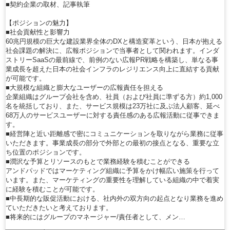
■契約企業の取材、記事執筆
【ポジションの魅力】
■社会貢献性と影響力
60兆円規模の巨大な建設業界全体のDXと構造変革という、日本が抱える
社会課題の解決に、広報ポジションで当事者として関われます。インダ
ストリーSaaSの最前線で、前例のない広報PR戦略を構築し、単なる事
業成長を超えた日本の社会インフラのレジリエンス向上に直結する貢献
が可能です。
■大規模な組織と膨大なユーザーの広報責任を担える
企業組織はグループ会社を含め、社員（および社員に準ずる方）約1,000
名を統括しており、また、サービス規模は23万社に及ぶ法人顧客、延べ
68万人のサービスユーザーに対する責任感のある広報活動に従事できま
す。
■経営陣と近い距離感で密にコミュニケーションを取りながら業務に従事
いただきます。事業成長の部分で外部との最初の接点となる、重要な立
ち位置のポジションです。
■潤沢な予算とリソースのもとで業務経験を積むことができる
アンドパッドではマーケティング組織に予算をかけ幅広い施策を行って
います。また、マーケティングの重要性を理解している組織の中で着実
に経験を積むことが可能です。
■中長期的な販促活動における、社内外の双方向の起点となり業務を進め
ていただきたいと考えております。
■将来的にはグループのマネージャー/責任者として、メン…