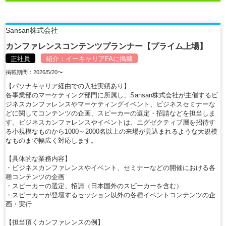
Sansan株式会社
カンファレンスコンテンツプランナー【プライム上場】
正社員
紹介：
イーキャリアFA
に掲載
掲載期間：2026/5/20〜
【パソナキャリア経由での入社実績あり】
各事業部のマーケティング部門に所属し、Sansan株式会社が主催するビ
ジネスカンファレンスやマーケティングイベント、ビジネスセミナーな
どに関してコンテンツの企画、スピーカーの選定・招請などを担当しま
す。ビジネスカンファレンスやイベントは、エグゼクティブ層を招待す
る小規模なものから1000～2000名以上の来場が見込まれるような大規模
なものまで幅広く対応します。
【具体的な業務内容】
・ビジネスカンファレンスやイベント、セミナーなどの開催における各
種コンテンツの企画
・スピーカーの選定、招請（日本国外のスピーカーを含む）
・スピーカーが登壇するセッション以外の各種イベントコンテンツの企
画・実行
【担当頂くカンファレンスの例】