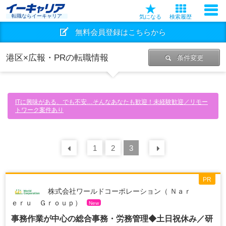
転職ならイーキャリア
気になる
検索履歴
無料会員登録はこちらから
港区×広報・PRの転職情報
条件変更
ITに興味がある、でも不安…そんなあなたも歓迎！未経験歓迎／リモー
トワーク案件あり
前の
1
30
2
件
3
次の
30
件
PR
株式会社ワールドコーポレーション（ Ｎａｒ
ｅｒｕ Ｇｒｏｕｐ）
New
事務作業が中心の総合事務・労務管理◆土日祝休み／研