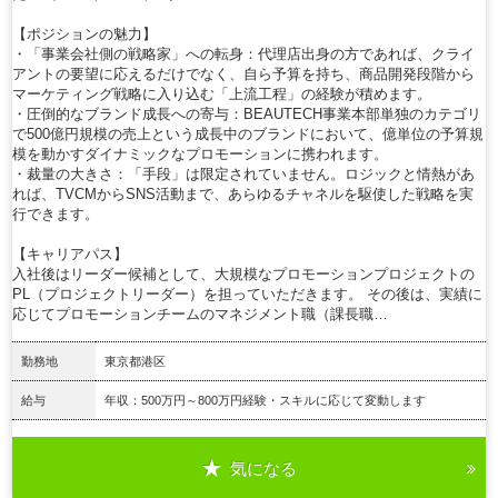
【ポジションの魅力】
・「事業会社側の戦略家」への転身：代理店出身の方であれば、クライ
アントの要望に応えるだけでなく、自ら予算を持ち、商品開発段階から
マーケティング戦略に入り込む「上流工程」の経験が積めます。
・圧倒的なブランド成長への寄与：BEAUTECH事業本部単独のカテゴリ
で500億円規模の売上という成長中のブランドにおいて、億単位の予算規
模を動かすダイナミックなプロモーションに携われます。
・裁量の大きさ：「手段」は限定されていません。ロジックと情熱があ
れば、TVCMからSNS活動まで、あらゆるチャネルを駆使した戦略を実
行できます。
【キャリアパス】
入社後はリーダー候補として、大規模なプロモーションプロジェクトの
PL（プロジェクトリーダー）を担っていただきます。 その後は、実績に
応じてプロモーションチームのマネジメント職（課長職…
勤務地
東京都港区
給与
年収：500万円～800万円経験・スキルに応じて変動します
気になる
詳細を見る