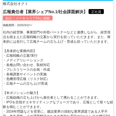
株式会社オクト
広報責任者【業界シェアNo.1/社会課題解決】
正社員
紹介：
イーキャリアFA
に掲載
掲載期間：2025/3/22〜
社内の経営陣、事業部門や外部パートナーなどと連携しながら、経営視
点を踏まえた広報戦略の立案から実行を担っていただきます。また、将
来的には並行して広報チームの立ち上げ・育成も担っていただきます。
【具体的な業務内容】
・広報戦略の立案/実行
・メディアリレーションズ
・各種お問い合わせ、取材対応
・プレスリリースの企画・作成
・各種調査やイベントの実施
・危機管理広報（リスク対応）
・広報チームの立ち上げ/育成
【本ポジションの魅力】
・広報組織の立ち上げから責任者として携わることができます。
・IPOを目指すエキサイティングなフェーズであり、広報として様々な経
験を積むことができます。
・2024年問題などを背景に、建設業界の深刻な業界課題である人手不