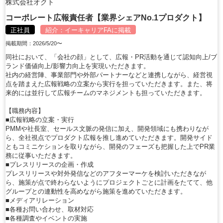
株式会社オクト
コーポレート広報責任者【業界シェアNo.1プロダクト】
正社員
紹介：
イーキャリアFA
に掲載
掲載期間：2026/5/20〜
同社において、「会社の顔」として、広報・PR活動を通じて認知向上/ブ
ランド価値向上/影響力向上を実現いただきます。
社内の経営陣、事業部門や外部パートナーなどと連携しながら、経営視
点を踏まえた広報戦略の立案から実行を担っていただきます。また、将
来的には並行して広報チームのマネジメントも担っていただきます。
【職務内容】
■広報戦略の立案・実行
PMMや社長室、セールス文脈の発信に加え、開発領域にも携わりなが
ら、全社視点でプロダクト広報を推し進めていただきます。開発サイド
ともコミニケションを取りながら、開発のフェーズも把握した上でPR業
務に従事いただきます。
■プレスリリースの企画・作成
プレスリリースや対外発信などのアフターマーケを検討いただきなが
ら、施策が点で終わらないようにプロジェクトごとに計画をたてて、他
グループとの連動性を高めながら施策を進めていただきます。
■メディアリレーション
■各種お問い合わせ、取材対応
■各種調査やイベントの実施