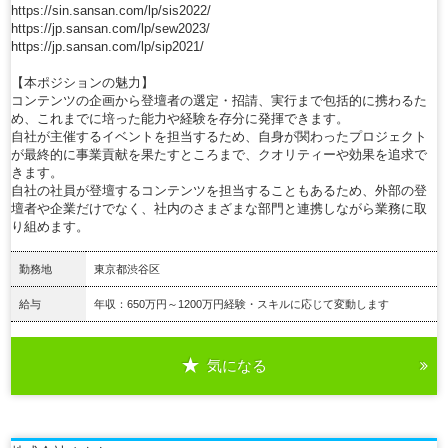
https://sin.sansan.com/lp/sis2022/
https://jp.sansan.com/lp/sew2023/
https://jp.sansan.com/lp/sip2021/
【本ポジションの魅力】
コンテンツの企画から登壇者の選定・招請、実行まで包括的に携わるた
め、これまでに培った能力や経験を存分に発揮できます。
自社が主催するイベントを担当するため、自身が関わったプロジェクト
が最終的に事業貢献を果たすところまで、クオリティーや効果を追求で
きます。
自社の社員が登壇するコンテンツを担当することもあるため、外部の登
壇者や企業だけでなく、社内のさまざまな部門と連携しながら業務に取
り組めます。
勤務地
東京都渋谷区
給与
年収：650万円～1200万円経験・スキルに応じて変動します
気になる
詳細を見る