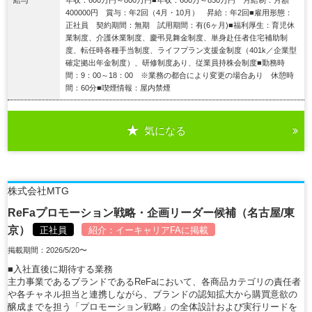
400000円 賞与：年2回（4月・10月） 昇給：年2回■雇用形態：
正社員 契約期間：無期 試用期間：有(6ヶ月)■福利厚生：育児休
業制度、介護休業制度、慶弔見舞金制度、単身赴任者住宅補助制
度、転任時各種手当制度、ライフプラン支援金制度（401k／企業型
確定拠出年金制度）、研修制度あり、従業員持株会制度■勤務時
間：9：00～18：00 ※業務の都合により変更の場合あり 休憩時
間：60分■喫煙情報：屋内禁煙
気になる
詳細を見る
株式会社MTG
ReFaプロモーション戦略・企画リーダー候補（名古屋/東
京）
正社員
紹介：
イーキャリアFA
に掲載
掲載期間：2026/5/20〜
■入社直後に期待する業務
主力事業であるブランドであるReFaにおいて、各商品カテゴリの責任者
や各チャネル担当と連携しながら、ブランドの認知拡大から購買意欲の
醸成までを担う「プロモーション戦略」の全体設計および実行リードを