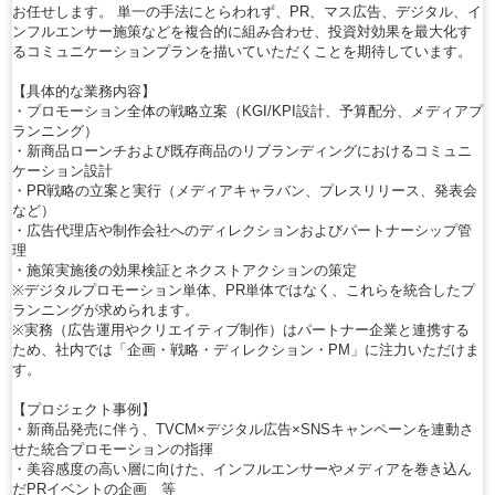
お任せします。 単一の手法にとらわれず、PR、マス広告、デジタル、イ
ンフルエンサー施策などを複合的に組み合わせ、投資対効果を最大化す
るコミュニケーションプランを描いていただくことを期待しています。
【具体的な業務内容】
・プロモーション全体の戦略立案（KGI/KPI設計、予算配分、メディアプ
ランニング）
・新商品ローンチおよび既存商品のリブランディングにおけるコミュニ
ケーション設計
・PR戦略の立案と実行（メディアキャラバン、プレスリリース、発表会
など）
・広告代理店や制作会社へのディレクションおよびパートナーシップ管
理
・施策実施後の効果検証とネクストアクションの策定
※デジタルプロモーション単体、PR単体ではなく、これらを統合したプ
ランニングが求められます。
※実務（広告運用やクリエイティブ制作）はパートナー企業と連携する
ため、社内では「企画・戦略・ディレクション・PM」に注力いただけま
す。
【プロジェクト事例】
・新商品発売に伴う、TVCM×デジタル広告×SNSキャンペーンを連動さ
せた統合プロモーションの指揮
・美容感度の高い層に向けた、インフルエンサーやメディアを巻き込ん
だPRイベントの企画 等