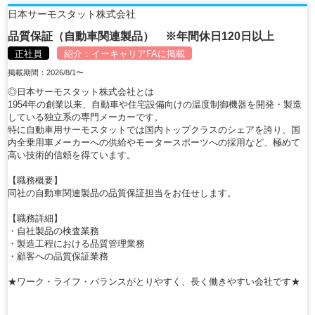
日本サーモスタット株式会社
品質保証（自動車関連製品） ※年間休日120日以上
正社員
紹介：
イーキャリアFA
に掲載
掲載期間：2026/8/1〜
◎日本サーモスタット株式会社とは
1954年の創業以来、自動車や住宅設備向けの温度制御機器を開発・製造
している独立系の専門メーカーです。
特に自動車用サーモスタットでは国内トップクラスのシェアを誇り、国
内全乗用車メーカーへの供給やモータースポーツへの採用など、極めて
高い技術的信頼を得ています。
【職務概要】
同社の自動車関連製品の品質保証担当をお任せします。
【職務詳細】
・自社製品の検査業務
・製造工程における品質管理業務
・顧客への品質保証業務
★ワーク・ライフ・バランスがとりやすく、長く働きやすい会社です★