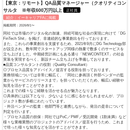
【東京：リモート】QA品質マネージャー（クオリティコン
サルタ ※年収600万円以上
正社員
紹介：
イーキャリアFA
に掲載
掲載期間：2026/8/1〜
同社では市場のデジタル化の加速、持続可能な社会の実現に向けて「DG
FinTech Shit」を掲げ、非連続的な事業創出を行っております。
また、これらの事業創出を支援するため、2021年9月にDG Technology部
が設立され、数年間でスタートアップ同様の熱量で数多くのサービスを
立ち上げました。中期経営計画にもある通り「NEWCONTEXT」の社会
実装を実現するべく、新設チーム立ち上げを準備しております。
■品質コンサルタントの役割（Quality Consultant）
◎プロセス品質をアドバイス／提言する役割を担っております。
業務領域については非常に幅広く、「同社に参画頂く外部ベンダーの監
査からサービスのリリースまで」を担っていただくため、幅広い経験や
知見を活かすことができます。
これまでの様々なご経験を活かせる点が魅力となります。
◎具体的には以下となり、少ないように感じるかもしれませんが、プロ
ジェクト数が多岐にわたっています。
・外注ベンダーの監査：他部門等と連携しながら、発注の是非について
判定を行います。
・プロセス品質の担保：同社ではPoC／PMF／受託開発（1割未満）など
様々な業種業態のプロジェクトのアドバイス／提言を行うため、これま
で培った様々な知見などを活かすことができます。