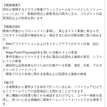
【職務概要】
同社が展開するクラウド映像プラットフォームをベースとしたソリュー
ションにおいて、客観的視点と顧客視点の両方に立ち、プロダクトの品
質測定および担保を担います。
【職務詳細】
開発の序盤からプロジェクトに参画し、単なるテスト業務に留まらず、
プロダクトの品質や価値を向上・保証するための活動全般に取り組みま
す。
・Webアプリケーションおよびネイティブアプリのテスト計画、設計、
実行
・MagicPodやPlaywright等を用いた自動テストの実装
・要件定義からリリースまでを含む製品の品質向上施策の策定、シフト
レフトの推進
・継続的な品質改善を行うための欠陥データ収集、測定、分析、プロダ
クトへのフィードバック
・開発プロセス全体に関する改善および品質向上施策の推進
【魅力】
・企画開発から運用までを自社で行っているため、ソフトウェアだけで
なくファームウェアの品質保証にも関わることができます。
・単に機能が仕様通り動くかを確認するだけでなく、ユーザー体験を追
求し、気づいた点を積極的に開発チームへフィードバックできる環境で
す。