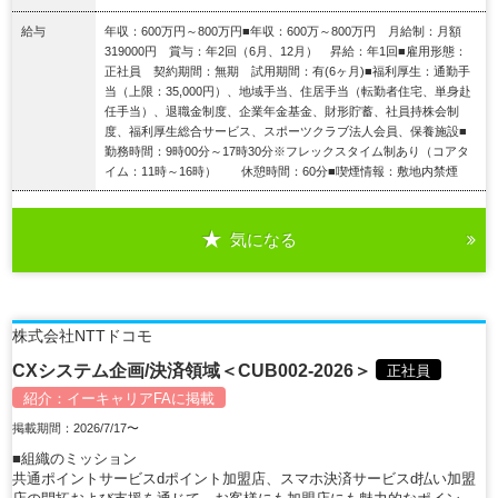
給与
年収：600万円～800万円■年収：600万～800万円 月給制：月額
319000円 賞与：年2回（6月、12月） 昇給：年1回■雇用形態：
正社員 契約期間：無期 試用期間：有(6ヶ月)■福利厚生：通勤手
当（上限：35,000円）、地域手当、住居手当（転勤者住宅、単身赴
任手当）、退職金制度、企業年金基金、財形貯蓄、社員持株会制
度、福利厚生総合サービス、スポーツクラブ法人会員、保養施設■
勤務時間：9時00分～17時30分※フレックスタイム制あり（コアタ
イム：11時～16時） 休憩時間：60分■喫煙情報：敷地内禁煙
気になる
詳細を見る
株式会社NTTドコモ
CXシステム企画/決済領域＜CUB002-2026＞
正社員
紹介：
イーキャリアFA
に掲載
掲載期間：2026/7/17〜
■組織のミッション
共通ポイントサービスdポイント加盟店、スマホ決済サービスd払い加盟