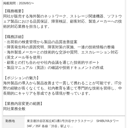
掲載期間：2026/8/1〜
【職務概要】
同社が販売する海外製のネットワーク、ストレージ関連機器、ソフトウ
ェア製品における品質保証、障害検証、顧客対応、製造メーカーへの技
術的対応業務を担当します。
【職務詳細】
・出荷前の検査管理から製品の品質改善提案
・障害発生時の原因究明、障害対策の実施、一連の技術情報の整備
・海外製造メーカーとの技術的な交渉や質問、エスカレーション対応
（英文メール等を使用）
・顧客との打ち合わせや社内会議を通じた技術的サポート
・製品マニュアル（英語）の確認や技術ドキュメントの作成
【ポジションの魅力】
海外製品の導入から製品改善まで一貫して携わることが可能です。IT分
野の経験が長くなくても、社内教育を通じて専門的な技術を習得し、中
長期的にキャリアを形成できる環境が整っています。
【業務内容変更の範囲】
同社業務全般
勤務地
東京都渋谷区桜丘町1番1号渋谷サクラステージ SHIBUYAタワー
34F／35F 各線「渋谷」駅より…