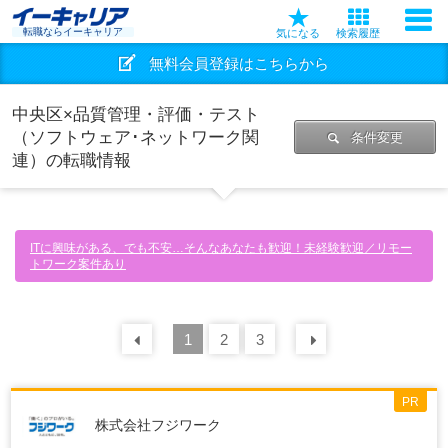
転職ならイーキャリア
気になる
検索履歴
無料会員登録はこちらから
中央区×品質管理・評価・テスト
（ソフトウェア･ネットワーク関
条件変更
連）の転職情報
ITに興味がある、でも不安…そんなあなたも歓迎！未経験歓迎／リモー
トワーク案件あり
前の
1
30
2
件
3
次の
30
件
PR
株式会社フジワーク