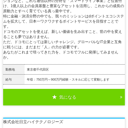
ションなど。これら通信以外の分野を「スマートライフ事業」と位置付
け、1億人以上の会員基盤と豊富なアセットを活用し、これからの成長の
原動力とすべく育てている真っ最中です。
特に金融・決済分野の中でも、我々のミッションはdポイントエコシステ
ムを拡大して、日本一ワクワクするポイントサービスを目指すことで
す。
ドコモのアセットを使えば、新しい価値を生み出すこと、世の中を変え
ることも夢ではありません。
ただ、ドコモにとっては新しいチャレンジ。グローバルなIT企業と互角
に戦うには、まだまだ「人」の力が必要です。
あなたがこれまで培ってきた力を、ドコモでフルに発揮してみません
か。
勤務地
東京都千代田区
給与
年収：750万円～900万円経験・スキルに応じて変動します
気になる
詳細を見る
株式会社日立ハイテクノロジーズ