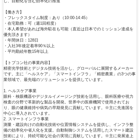
し、自動化を含む効率化の推進
【働き方】
・フレックスタイム制度：あり（10:00-14:45）
・在宅勤務：可（週1回程度）
・本人希望があれば海外駐在も可能（直近は日本でのミッション達成を
優先頂きます）
・年間休日：128日
・入社3年後定着率90％以上
・平均勤続年数15年以上
【トプコン社の事業内容】
精密光学技術とデジタル技術を活かし、グローバルに展開するメーカー
です。主に「ヘルスケア」「スマートインフラ」「精密農業」の3つの事
業領域で、最先端のソリューションを提供しています。
1. ヘルスケア事業
眼科・検眼機器やデジタルイメージング技術を活用し、眼科医療や視力
検査の分野で革新的な製品を開発。世界中の医療機関で使用されてお
り、眼の健康維持や病気の早期発見に貢献しています。※主に先進国を
中心に導入されています。
2. スマートインフラ事業
測量・建設向けの自動化技術や位置情報システムを提供し、インフラ整
備の効率化や省人化を支援。自動制御システムを活用したスマート建設
技術により、持続可能な社会の実現に貢献しています。※主に発展途上