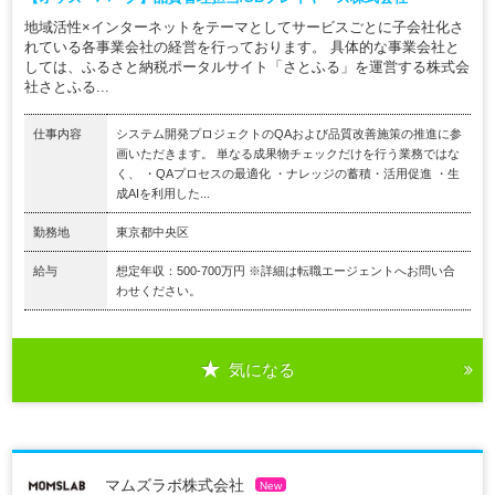
地域活性×インターネットをテーマとしてサービスごとに子会社化さ
れている各事業会社の経営を行っております。 具体的な事業会社と
しては、ふるさと納税ポータルサイト「さとふる」を運営する株式会
社さとふる...
仕事内容
システム開発プロジェクトのQAおよび品質改善施策の推進に参
画いただきます。 単なる成果物チェックだけを行う業務ではな
く、 ・QAプロセスの最適化 ・ナレッジの蓄積・活用促進 ・生
成AIを利用した...
勤務地
東京都中央区
給与
想定年収：500-700万円 ※詳細は転職エージェントへお問い合
わせください。
気になる
マムズラボ株式会社
New