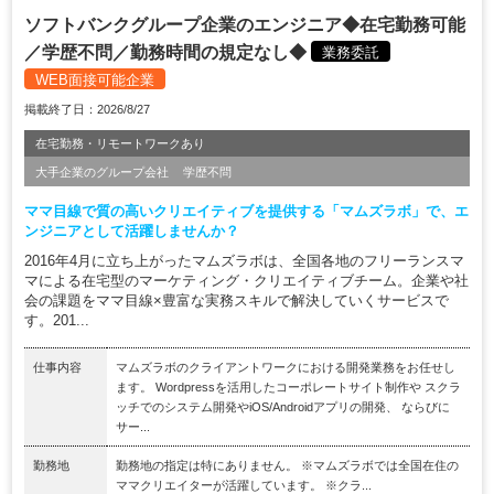
ソフトバンクグループ企業のエンジニア◆在宅勤務可能
／学歴不問／勤務時間の規定なし◆
業務委託
WEB面接可能企業
掲載終了日：2026/8/27
在宅勤務・リモートワークあり
大手企業のグループ会社
学歴不問
ママ目線で質の高いクリエイティブを提供する「マムズラボ」で、エ
ンジニアとして活躍しませんか？
2016年4月に立ち上がったマムズラボは、全国各地のフリーランスマ
マによる在宅型のマーケティング・クリエイティブチーム。企業や社
会の課題をママ目線×豊富な実務スキルで解決していくサービスで
す。201...
仕事内容
マムズラボのクライアントワークにおける開発業務をお任せし
ます。 Wordpressを活用したコーポレートサイト制作や スクラ
ッチでのシステム開発やiOS/Androidアプリの開発、 ならびに
サー...
勤務地
勤務地の指定は特にありません。 ※マムズラボでは全国在住の
ママクリエイターが活躍しています。 ※クラ...