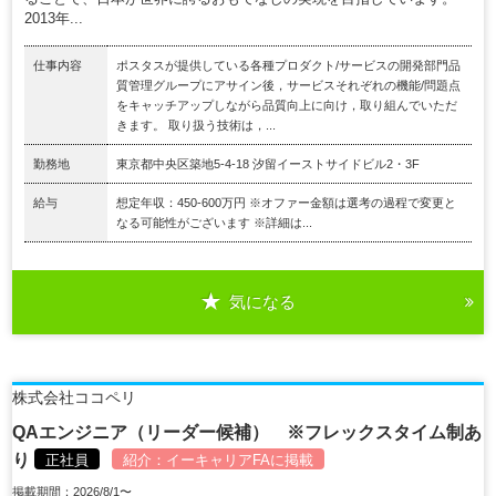
2013年...
仕事内容
ポスタスが提供している各種プロダクト/サービスの開発部門品
質管理グループにアサイン後，サービスそれぞれの機能/問題点
をキャッチアップしながら品質向上に向け，取り組んでいただ
きます。 取り扱う技術は，...
勤務地
東京都中央区築地5-4-18 汐留イーストサイドビル2・3F
給与
想定年収：450-600万円 ※オファー金額は選考の過程で変更と
なる可能性がございます ※詳細は...
気になる
株式会社ココペリ
QAエンジニア（リーダー候補） ※フレックスタイム制あ
り
正社員
紹介：
イーキャリアFA
に掲載
掲載期間：2026/8/1〜