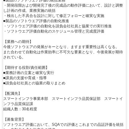
■製品のソフトウエア評価の統括業務
・開発段階および開発完了後の完成品の動作評価において、設計と調整
し計画の作成、業務実施の統括
・検出した不具合を設計に対して修正フォローと確実な実施
■製品のソフトウエア評価の自動化推進
・ソフトウエア評価の自動化を請負会社社員と協業での実行推進
・ソフトウエア評価自動化のスケジュール管理と完成度評価
【業務への期待】
今後ソフトウエアの発展がキーとなり、ますます重要性は高くなる。
また合わせて自動化は作業効率に不可欠な要素となり、今後発展が期待
されている。
【期待する役割/責任範囲】
■業務計画の立案と確実な実行
■課員の支援や育成・指導
■請負会社社員との協業の取りまとめ
【配属先】
スマートインフラ事業本部 スマートインフラ品質保証部 スマートイ
ンフラ品質保証課
組織人数：30名程度
【募集背景】
ソフトウエア評価において、SQAでの評価とこれまでの品証評価を統括