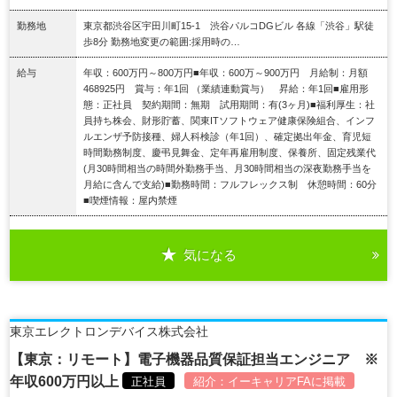
勤務地
東京都渋谷区宇田川町15-1 渋谷パルコDGビル 各線「渋谷」駅徒
歩8分 勤務地変更の範囲:採用時の…
給与
年収：600万円～800万円■年収：600万～900万円 月給制：月額
468925円 賞与：年1回 （業績連動賞与） 昇給：年1回■雇用形
態：正社員 契約期間：無期 試用期間：有(3ヶ月)■福利厚生：社
員持ち株会、財形貯蓄、関東ITソフトウェア健康保険組合、インフ
ルエンザ予防接種、婦人科検診（年1回）、確定拠出年金、育児短
時間勤務制度、慶弔見舞金、定年再雇用制度、保養所、固定残業代
(月30時間相当の時間外勤務手当、月30時間相当の深夜勤務手当を
月給に含んで支給)■勤務時間：フルフレックス制 休憩時間：60分
■喫煙情報：屋内禁煙
気になる
詳細を見る
東京エレクトロンデバイス株式会社
【東京：リモート】電子機器品質保証担当エンジニア ※
年収600万円以上
正社員
紹介：
イーキャリアFA
に掲載