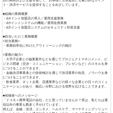
店の開拓および支援を通じて、お客様にも加盟店にも魅力的なポイン
ト・決済サービスを提供することをめざしています。
■組織の業務概要
・dポイント加盟店の導入／運用支援業務
・dポイントシステムの機能／運用改善業務
・dポイント加盟店システムのセキュリティ対策支援
■担当いただく業務概要
<担当業務>
・業務効率化に向けたアウトソーシングの検討
<業務の魅力>
・大手IT企業との協業案件などを通じてプロジェクトマネジメント、ビ
ジネス関連（交渉・コミュニケーション、プレゼンなど）のスキルを身
につけることができます。
・金融決済事業者との技術検討を通じで決済業界の知見、ノウハウを身
につけることができます。
・飲食業界、ネット企業、流通業界などの様々な企業との日々のコミュ
ニケーションがあり、幅広い分野における視野を広げることできます。
■候補者へのメッセージ
「ドコモ＝携帯電話の会社」だと思っていませんか？実は、私たちは通
信以外の事業も数多く手がけています。
例えば、金融・決済、エンタメ、ヘルスケア、マーケティングソリュー