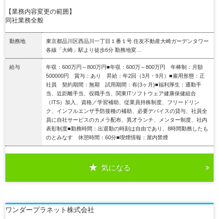
【業務内容変更の範囲】
同社業務全般
勤務地
東京都品川区西品川一丁目１番１号 住友不動産大崎ガーデンタワー
各線「大崎」駅より徒歩6分 勤務地変…
給与
年収：600万円～800万円■年収：600万～800万円 年棒制：月額
500000円 賞与：あり 昇給：年2回（3月・9月）■雇用形態：正
社員 契約期間：無期 試用期間：有(3ヶ月)■福利厚生：通勤手
当、近距離手当、役職手当、関東ITソフトウェア健康保健組合
（ITS）加入、資格／学習補助、従業員持株制度、フリードリン
ク、インフルエンザ予防接種の補助、必要デバイスの貸与、社員全
員に自社サービスのカメラ配布、異才ランチ、メンター制度、社内
表彰制度■勤務時間：出退勤の時刻は自由であり、8時間勤務したも
のとみなす 休憩時間：60分■喫煙情報：屋内禁煙
気になる
詳細を見る
ワンダープラネット株式会社