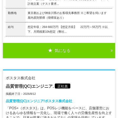
計画立案（テスト要求...
勤務地
東京都および神奈川県のお客様先事務所 ※ご希望を伺います
屋内原則禁煙（喫煙室あり）
給与
想定年収：264-660万円 【想定月収】 22万円～55万円 ※以
下、月間残業10h想定（弊社...
気になる
ポスタス株式会社
品質管理(QC)エンジニア.
正社員
掲載終了日：2026/8/12
品質管理(QC)エンジニア/ポスタス株式会社
「POS+（ポスタス)」は、POSレジ機能をベースに、店舗運営にお
けるあらゆる情報を一元化し、現場で働く人々の労働生産性を向上す
ることで、日本が世界に誇るおもてなしの実現を目指しています。