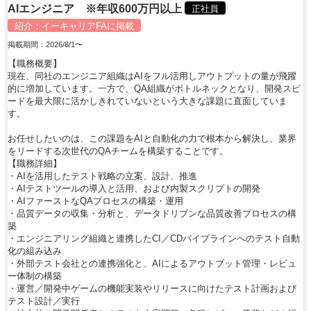
AIエンジニア ※年収600万円以上
正社員
紹介：
イーキャリアFA
に掲載
掲載期間：2026/8/1〜
【職務概要】
現在、同社のエンジニア組織はAIをフル活用しアウトプットの量が飛躍
的に増加しています。一方で、QA組織がボトルネックとなり、開発スピ
ードを最大限に活かしきれていないという大きな課題に直面していま
す。
お任せしたいのは、この課題をAIと自動化の力で根本から解決し、業界
をリードする次世代のQAチームを構築することです。
【職務詳細】
・AIを活用したテスト戦略の立案、設計、推進
・AIテストツールの導入と活用、および内製スクリプトの開発
・AIファーストなQAプロセスの構築・運用
・品質データの収集・分析と、データドリブンな品質改善プロセスの構
築
・エンジニアリング組織と連携したCI／CDパイプラインへのテスト自動
化の組み込み
・外部テスト会社との連携強化と、AIによるアウトプット管理・レビュ
ー体制の構築
・運営／開発中ゲームの機能実装やリリースに向けたテスト計画および
テスト設計／実行