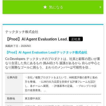
気になる
テックタッチ株式会社
【Prod】AI Agent Evaluation Lead.
正社員
掲載終了日：2026/9/2
【Prod】AI Agent Evaluation Lead/テックタッチ株式会社
Co-Developers テックタッチのプロダクトは、社員と顧客の思いが重
なり合流した先にあるもの 挑み続けろ 援護があるから 自らが中心と
なり困難なゴールに挑もう、まわりのメンバーは可能性を信...
仕事内容
・全社／複数プロダクトをまたいで、AI精度評価の基準と進め
方を整備。 ・LLMの出力品質を担保する評価フレームを設計
し、各チームへ展開。 ・評価基準の定義。 ・プロンプトや設
定の改善推進。 ...
勤務地
東京都中央区