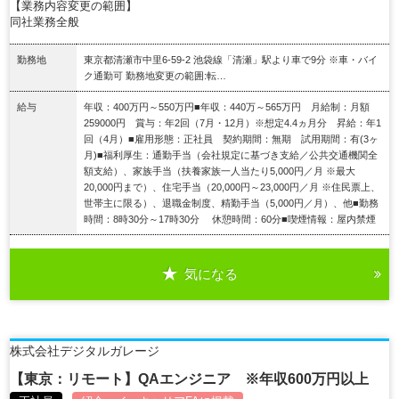
【業務内容変更の範囲】
同社業務全般
勤務地
東京都清瀬市中里6-59-2 池袋線「清瀬」駅より車で9分 ※車・バイ
ク通勤可 勤務地変更の範囲:転…
給与
年収：400万円～550万円■年収：440万～565万円 月給制：月額
259000円 賞与：年2回（7月・12月）※想定4.4ヵ月分 昇給：年1
回（4月）■雇用形態：正社員 契約期間：無期 試用期間：有(3ヶ
月)■福利厚生：通勤手当（会社規定に基づき支給／公共交通機関全
額支給）、家族手当（扶養家族一人当たり5,000円／月 ※最大
20,000円まで）、住宅手当（20,000円～23,000円／月 ※住民票上、
世帯主に限る）、退職金制度、精勤手当（5,000円／月）、他■勤務
時間：8時30分～17時30分 休憩時間：60分■喫煙情報：屋内禁煙
気になる
詳細を見る
株式会社デジタルガレージ
【東京：リモート】QAエンジニア ※年収600万円以上