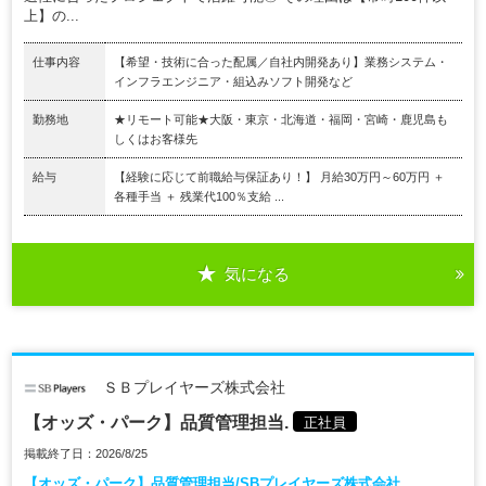
上】の...
仕事内容
【希望・技術に合った配属／自社内開発あり】業務システム・
インフラエンジニア・組込みソフト開発など
勤務地
★リモート可能★大阪・東京・北海道・福岡・宮崎・鹿児島も
しくはお客様先
給与
【経験に応じて前職給与保証あり！】 月給30万円～60万円 ＋
各種手当 ＋ 残業代100％支給 ...
気になる
ＳＢプレイヤーズ株式会社
【オッズ・パーク】品質管理担当.
正社員
掲載終了日：2026/8/25
【オッズ・パーク】品質管理担当/SBプレイヤーズ株式会社