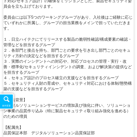
ト対応/セキュア設計）の確保をミッションとした、製品セキュリティ委
員会を立ち上げております。
委員会には以下5つのワーキンググループがあり、入社後はご経験に応じ
ていずれかに所属し、グループの担当業務をメインで担っていただきま
す。
１．日立ハイテクにてリリースする製品の脆弱性確認/構成要素の確認・
管理などを担当するグループ
２．各部門と接点を持ち、部門ごとの要求を引き出し部門ごとのセキュ
リティ方針の決定などを担当するグループ
３．実際のインシデントへの対応や、対応プロセスの管理・実行・改
善・標準化/セキュリティインシデントの調査、および解決策の提供など
を担当するグループ
４．セキュア設計のプロセス確立の支援などを担当するグループ
５．セキュリティ人財の育成や、セキュリティ対応における体制/態勢構
築の支援などを担当するグループ
【募集背景】
デジタルソリューションサービスの増加及び強化に伴い、ソリューショ
条件変更
ン事業の品質作り込み（特に製品セキュリティ取り組み強化を進める）
のための増員
【配属先】
品質保証本部 デジタルソリューション品質保証部