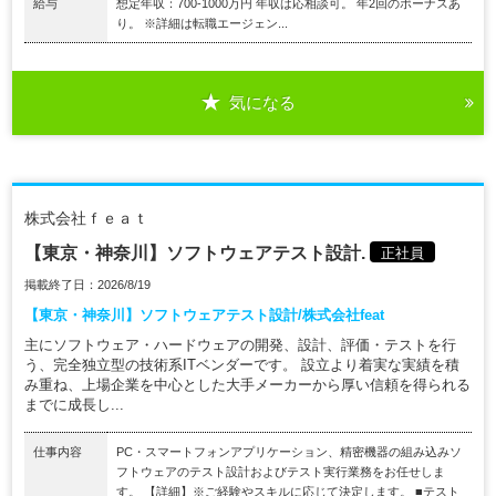
給与
想定年収：700-1000万円 年収は応相談可。 年2回のボーナスあ
り。 ※詳細は転職エージェン...
気になる
株式会社ｆｅａｔ
【東京・神奈川】ソフトウェアテスト設計.
正社員
掲載終了日：2026/8/19
【東京・神奈川】ソフトウェアテスト設計/株式会社feat
主にソフトウェア・ハードウェアの開発、設計、評価・テストを行
う、完全独立型の技術系ITベンダーです。 設立より着実な実績を積
み重ね、上場企業を中心とした大手メーカーから厚い信頼を得られる
までに成長し...
仕事内容
PC・スマートフォンアプリケーション、精密機器の組み込みソ
フトウェアのテスト設計およびテスト実行業務をお任せしま
す。 【詳細】※ご経験やスキルに応じて決定します。 ■テスト