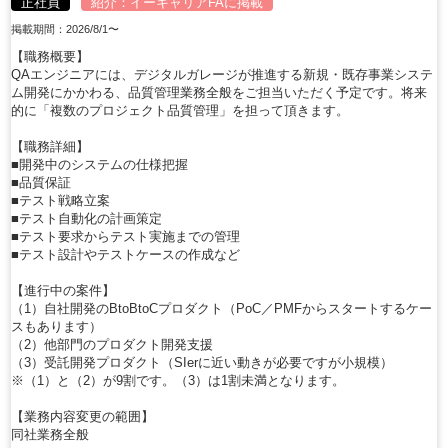
正社員
紹介：
イーキャリアFA
に掲載
掲載期間：2026/8/1〜
【職務概要】
QAエンジニアには、デジタルガレージが推進する新規・既存事業システ
ム開発にかかわる、品質管理業務全般をご担当いただく予定です。将来
的に「複数のプロジェクト品質管理」を担って頂きます。
【職務詳細】
■開発中のシステムの仕様把握
■品質保証
■テスト戦略立案
■テスト自動化の計画策定
■テスト要求からテスト実施までの管理
■テスト設計やテストケースの作成など
【進行中の案件】
（1）自社開発のBtoBtoCプロダクト（PoC／PMFからスタートするケー
スもあります）
（2）他部門のプロダクト開発支援
（3）受託開発プロダクト（SIerに近い動きが必要ですが小規模）
※（1）と（2）が9割です。（3）は1割未満となります。
【業務内容変更の範囲】
同社業務全般