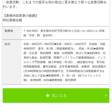
・改善活動：これまでの提言を別の視点に置き換えて様々な改善活動を
行います。
【業務内容変更の範囲】
同社業務全般
勤務地
〒150-0042 東京都渋谷区宇田川町15-1 渋谷パルコDGビル JR各
線「渋谷」駅 徒歩8分 …
給与
年収：600万円～800万円■年収：600万～1400万円 月給制：月額
468925円 賞与：年1回 （業績連動賞与） 昇給：年1回■雇用形
態：正社員 契約期間：無期 試用期間：有(3ヶ月)■福利厚生：社
員持ち株会、財形貯蓄、関東ITソフトウェア健康保険組合、インフ
ルエンザ予防接種、婦人科検診（年1回）、確定拠出年金、育児短
時間勤務制度、慶弔見舞金、定年再雇用制度、保養所、固定残業代
(月30時間相当の時間外勤務手当、月30時間相当の深夜勤務手当を
月給に含んで支給)■勤務時間：9：30～18：30(フルフレックス
制) 休憩時間：60分■喫煙情報：屋内禁煙
気になる
詳細を見る