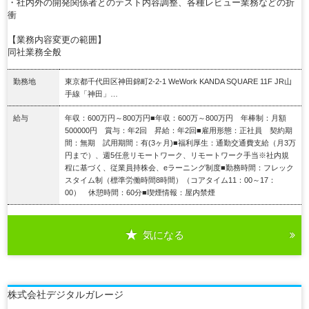
・社内外の開発関係者とのテスト内容調整、各種レビュー業務などの折
衝
【業務内容変更の範囲】
同社業務全般
勤務地
東京都千代田区神田錦町2-2-1 WeWork KANDA SQUARE 11F JR山
手線「神田」…
給与
年収：600万円～800万円■年収：600万～800万円 年棒制：月額
500000円 賞与：年2回 昇給：年2回■雇用形態：正社員 契約期
間：無期 試用期間：有(3ヶ月)■福利厚生：通勤交通費支給（月3万
円まで）、週5任意リモートワーク、リモートワーク手当※社内規
程に基づく、従業員持株会、eラーニング制度■勤務時間：フレック
スタイム制（標準労働時間8時間）（コアタイム11：00～17：
00） 休憩時間：60分■喫煙情報：屋内禁煙
気になる
詳細を見る
株式会社デジタルガレージ