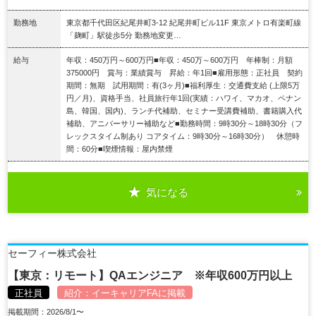
勤務地
東京都千代田区紀尾井町3-12 紀尾井町ビル11F 東京メトロ有楽町線
「麹町」駅徒歩5分 勤務地変更…
給与
年収：450万円～600万円■年収：450万～600万円 年棒制：月額
375000円 賞与：業績賞与 昇給：年1回■雇用形態：正社員 契約
期間：無期 試用期間：有(3ヶ月)■福利厚生：交通費支給 (上限5万
円／月)、資格手当、社員旅行年1回(実績：ハワイ、マカオ、ペナン
島、韓国、国内)、ランチ代補助、セミナー受講費補助、書籍購入代
補助、アニバーサリー補助など■勤務時間：9時30分～18時30分（フ
レックスタイム制あり コアタイム：9時30分～16時30分） 休憩時
間：60分■喫煙情報：屋内禁煙
気になる
詳細を見る
セーフィー株式会社
【東京：リモート】QAエンジニア ※年収600万円以上
正社員
紹介：
イーキャリアFA
に掲載
掲載期間：2026/8/1〜