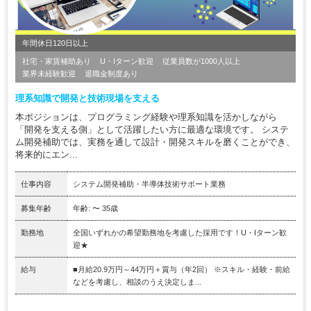
年間休日120日以上
社宅・家賃補助あり
U・Iターン歓迎
従業員数が1000人以上
業界未経験歓迎
退職金制度あり
理系知識で開発と技術現場を支える
本ポジションは、プログラミング経験や理系知識を活かしながら
「開発を支える側」として活躍したい方に最適な環境です。 システ
ム開発補助では、実務を通して設計・開発スキルを磨くことができ、
将来的にエン...
仕事内容
システム開発補助・半導体技術サポート業務
募集年齢
年齢: 〜 35歳
勤務地
全国いずれかの希望勤務地を考慮した採用です！U・Iターン歓
迎★
給与
■月給20.9万円～44万円＋賞与（年2回） ※スキル・経験・前給
などを考慮し、相談のうえ決定しま...