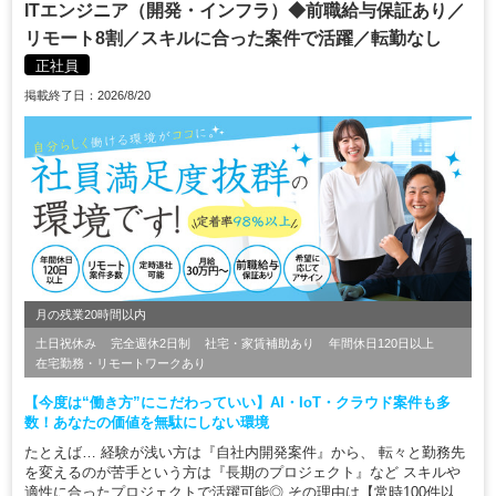
ITエンジニア（開発・インフラ）◆前職給与保証あり／
リモート8割／スキルに合った案件で活躍／転勤なし
正社員
掲載終了日：2026/8/20
月の残業20時間以内
土日祝休み
完全週休2日制
社宅・家賃補助あり
年間休日120日以上
在宅勤務・リモートワークあり
【今度は“働き方”にこだわっていい】AI・IoT・クラウド案件も多
数！あなたの価値を無駄にしない環境
たとえば… 経験が浅い方は『自社内開発案件』から、 転々と勤務先
を変えるのが苦手という方は『長期のプロジェクト』など スキルや
適性に合ったプロジェクトで活躍可能◎ その理由は【常時100件以