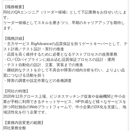
【職務概要】
同社のQAエンジニア（リーダー候補）として下記業務をお任せいたしま
す。
リーダー候補としてスキルを磨きつつ、早期のキャリアアップを期待し
ます。
【職務詳細】
・主力サービス BigAdvanceの品質保証を担うゲートキーパーとして、テ
スト計画／テスト設計・実行の推進
・品質を高く維持するために必要となるテストプロセスの改善業務
・CI／CDパイプラインに組み込む品質保証プロセスの設計・運用
・テスト自動化の設計、立案、実装までの推進
・継続的なテストを介して不具合や障害の傾向分析を行い、よりよい品
質につなげる活動を担う
・障害の調査や設定作業などの各種調査
【同社の特徴】
2020年12月グロース上場。ビジネスマッチング促進や金融機関と中小企
業が手軽に利用できるチャットサービス、HP作成など様々なサービスを
持つ同社独自のWebプラットフォームで、中小企業のDX化を支援し、地
域活性化を行う企業です。
【業務内容変更の範囲】
同社業務全般