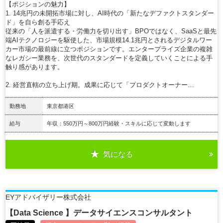
【ポジションの魅力】
1. 14兆円の未開拓市場に対し、AI時代の「新たなデファクトスタンダー
ド」を自ら創る手応え
従来の「人を派遣する・労働力を切り出す」BPOではなく、SaaSと最先
端AIテクノロジーを駆使した、市場規模14.1兆円とされるデジタルワー
カー市場の最前線に立つポジションです。エンタープライズ企業の複雑
なレガシー業務を、次世代のスタンダードを定義していくことによる手
触り感があります。
2. 経営直轄の立ち上げ期。成果に応じて「プロダクトオーナー…
勤務地
東京都港区
給与
年収：550万円～800万円経験・スキルに応じて変動します
気になる
詳細を見る
EYアドバイザリー株式会社
【Data Science 】データサイエンスコンサルタント