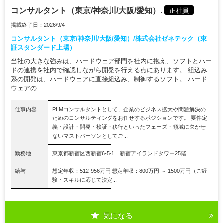
コンサルタント（東京/神奈川/大阪/愛知）.
正社員
掲載終了日：2026/9/4
コンサルタント（東京/神奈川/大阪/愛知）/株式会社ゼネテック（東
証スタンダード上場）
当社の大きな強みは、ハードウェア部門を社内に抱え、ソフトとハー
ドの連携を社内で確認しながら開発を行える点にあります。 組込み
系の開発は、ハードウェアに直接組込み、制御するソフト。 ハード
ウェアの...
仕事内容
PLMコンサルタントとして、企業のビジネス拡大や問題解決の
ためのコンサルティングをお任せするポジションです。 要件定
義・設計・開発・検証・移行といったフェーズ・領域に欠かせ
ないマストパーソンとしてご...
勤務地
東京都新宿区西新宿6-5-1 新宿アイランドタワー25階
給与
想定年収：512-956万円 想定年収：800万円 ～ 1500万円（ご経
験・スキルに応じて決定...
気になる