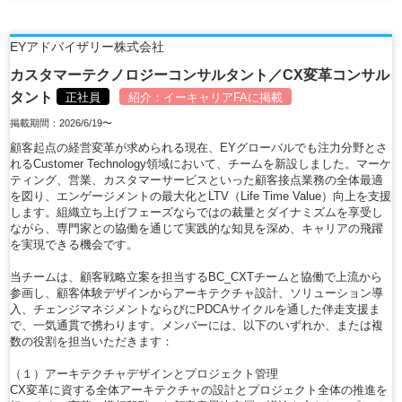
EYアドバイザリー株式会社
カスタマーテクノロジーコンサルタント／CX変革コンサル
タント
正社員
紹介：
イーキャリアFA
に掲載
掲載期間：2026/6/19〜
顧客起点の経営変革が求められる現在、EYグローバルでも注力分野とさ
れるCustomer Technology領域において、チームを新設しました。マーケ
ティング、営業、カスタマーサービスといった顧客接点業務の全体最適
を図り、エンゲージメントの最大化とLTV（Life Time Value）向上を支援
します。組織立ち上げフェーズならではの裁量とダイナミズムを享受し
ながら、専門家との協働を通じて実践的な知見を深め、キャリアの飛躍
を実現できる機会です。
当チームは、顧客戦略立案を担当するBC_CXTチームと協働で上流から
参画し、顧客体験デザインからアーキテクチャ設計、ソリューション導
入、チェンジマネジメントならびにPDCAサイクルを通した伴走支援ま
で、一気通貫で携わります。メンバーには、以下のいずれか、または複
数の役割を担当いただきます：
（１）アーキテクチャデザインとプロジェクト管理
CX変革に資する全体アーキテクチャの設計とプロジェクト全体の推進を