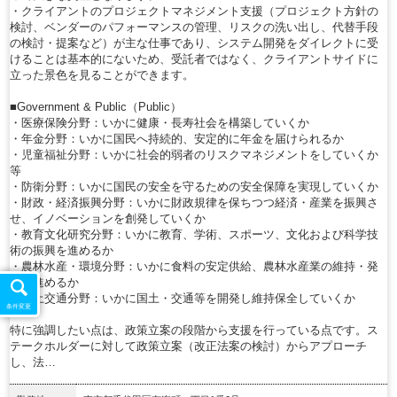
・クライアントのプロジェクトマネジメント支援（プロジェクト方針の
検討、ベンダーのパフォーマンスの管理、リスクの洗い出し、代替手段
の検討・提案など）が主な仕事であり、システム開発をダイレクトに受
けることは基本的にないため、受託者ではなく、クライアントサイドに
立った景色を見ることができます。
■Government & Public（Public）
・医療保険分野：いかに健康・長寿社会を構築していくか
・年金分野：いかに国民へ持続的、安定的に年金を届けられるか
・児童福祉分野：いかに社会的弱者のリスクマネジメントをしていくか
等
・防衛分野：いかに国民の安全を守るための安全保障を実現していくか
・財政・経済振興分野：いかに財政規律を保ちつつ経済・産業を振興さ
せ、イノベーションを創発していくか
・教育文化研究分野：いかに教育、学術、スポーツ、文化および科学技
術の振興を進めるか
・農林水産・環境分野：いかに食料の安定供給、農林水産業の維持・発
展を進めるか
・国土交通分野：いかに国土・交通等を開発し維持保全していくか
条件変更
特に強調したい点は、政策立案の段階から支援を行っている点です。ス
テークホルダーに対して政策立案（改正法案の検討）からアプローチ
し、法…