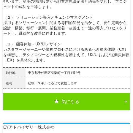
担います。変革の構想段階から顧客意思決定層と議論を交わし、プロジ
ェクトの成功を主導します。
（２） ソリューション導入とチェンジマネジメント
採用するソリューションに関する専門的知見を活かして、要件定義から
設計・構築、移行・展開、業務定着・改善まで一連の導入プロセスをリ
ードし、継続的な改善に伴走します。
（３） 顧客体験・UX/UIデザイン
カスタマージャーニーや業務プロセスにおけるあるべき顧客体験（CX）
を構想し、テクノロジーとの親和性を踏まえて、UX/UIおよび従業員体験
（EX）を具体化します。
勤務地
東京都千代田区有楽町一丁目1番2号
給与
経験・スキルに応じて変動します
気になる
詳細を見る
EYアドバイザリー株式会社