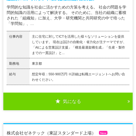
学問的な知識を社会に活かすための方策を考える。 社会の問題を学
問的知識の活用によって解決する。 そのために、当社の組織に蓄積
された「組織知」に加え、大学・研究機関と共同研究の中で培った
「学問知」、...
仕事内容
主に住宅に対してICTを活用した様々なソリューションを提供
しています。 現在は設計の自動化・省力化が主テーマですが、
「AIによる営業設計支援」「構造最適架構生成」「生産・製作
までの一貫設計」と...
勤務地
東京都
給与
想定年収：550-900万円 ※詳細は転職エージェントへお問い合
わせください。
気になる
株式会社ゼネテック（東証スタンダード上場）
New