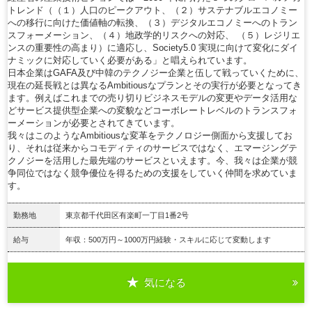
トレンド（（１）人口のピークアウト、（２）サステナブルエコノミー
への移行に向けた価値軸の転換、（３）デジタルエコノミーへのトラン
スフォーメーション、（４）地政学的リスクへの対応、 （５）レジリエ
ンスの重要性の高まり）に適応し、Society5.0 実現に向けて変化にダイ
ナミックに対応していく必要がある」と唱えられています。
日本企業はGAFA及び中韓のテクノジー企業と伍して戦っていくために、
現在の延長戦とは異なるAmbitiousなプランとその実行が必要となってき
ます。例えばこれまでの売り切りビジネスモデルの変更やデータ活用な
どサービス提供型企業への変貌などコーボレートレベルのトランスフォ
ーメーションが必要とされてきています。
我々はこのようなAmbitiousな変革をテクノロジー側面から支援してお
り、それは従来からコモディティのサービスではなく、エマージングテ
クノジーを活用した最先端のサービスといえます。今、我々は企業が競
争同位ではなく競争優位を得るための支援をしていく仲間を求めていま
す。
勤務地
東京都千代田区有楽町一丁目1番2号
給与
年収：500万円～1000万円経験・スキルに応じて変動します
気になる
詳細を見る