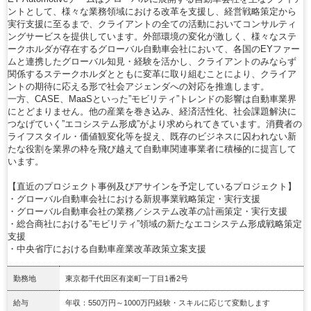
ントとして、様々な業務領域における改革を支援し、経営戦略策定から
実行支援に至るまで、クライアントの全ての活動においてコンサルティ
ングサービスを提供しています。外部環境の変化が激しく、様々なステ
ークホルダが存在するグローバル自動車会社において、各国のEYファー
ムと連携したグローバル知見・経験を活かし、クライアントのみならず
関係するステークホルダとともに変革に取り組むことにより、クライア
ントの期待に応える形で社会アジェンダへの対応を推進します。
一方、CASE、MaaSといった”モビリティ”トレンドの影響は自動車業界
にとどまりません。他の産業を巻き込み、経済活性化、社会課題解決に
つなげていく”エコシステム形成”がより求められてきています。消費者の
ライフスタイル・価値観変化等を捉え、既存のビジネスに囚われない新
たな役割を業界の枠を飛び越えて自動車関連事業者に積極的に提言して
います。
【直近のプロジェクト事例及びアサインを予定しているプロジェクト】
・グローバル自動車会社における新規事業戦略策定・実行支援
・グローバル自動車会社の業務／システム改革の計画策定・実行支援
・総合商社における”モビリティ”領域の新たなエコシステム形成戦略策定
支援
・中央省庁における自動車産業改革政策立案支援
勤務地
東京都千代田区有楽町一丁目1番2号
給与
年収：550万円～1000万円経験・スキルに応じて変動します