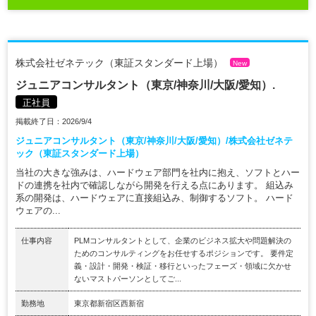
株式会社ゼネテック（東証スタンダード上場）
New
ジュニアコンサルタント（東京/神奈川/大阪/愛知）.
正社員
掲載終了日：2026/9/4
ジュニアコンサルタント（東京/神奈川/大阪/愛知）/株式会社ゼネテ
ック（東証スタンダード上場）
当社の大きな強みは、ハードウェア部門を社内に抱え、ソフトとハー
ドの連携を社内で確認しながら開発を行える点にあります。 組込み
系の開発は、ハードウェアに直接組込み、制御するソフト。 ハード
ウェアの...
仕事内容
PLMコンサルタントとして、企業のビジネス拡大や問題解決の
ためのコンサルティングをお任せするポジションです。 要件定
義・設計・開発・検証・移行といったフェーズ・領域に欠かせ
ないマストパーソンとしてご...
勤務地
東京都新宿区西新宿