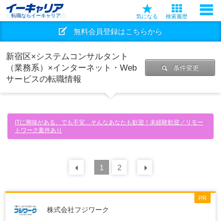
転職ならイーキャリア
気になる
検索履歴
無料会員登録はこちらから
新宿区×システムコンサルタント
（業務系）×インターネット・Web
条件変更
サービスの転職情報
ITに興味がある、でも不安…そんなあなたも歓迎！未経験歓迎／リモー
トワーク案件あり
前の
1
30
2
件
次の
30
件
PR
株式会社フジワーク