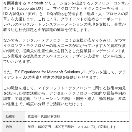
今回募集する Microsoft ソリューションを担当するテクノロジーコンサル
タント（Corporate DX）は、マイクロソフト・テクノロジーを活用し、
DX内製化の「実践」と、DX内製化を促進する「組織・人・プロセスの変
革」を支援します。これにより、クライアントが進めるコーポレート・
レベルのデジタル・トランスフォーメーションの実現を支援し、企業が
取り組む社会課題と企業課題の解決を促進します。
なかでも、デジタル・テクノロジーによる支援が広がりをみせ、かつマ
イクロソフトテクノロジーの導入ニーズが広がっています人的資本投資
の領域で、従業員の生産性向上を目的とした従業員エンゲージメント向
上を実現する従業員エクスペリエンス・デザイン支援サービスを推進し
ていただきます。
また、EY Experience for Microsoft Solutionsプログラムを通して、クラ
イアントへDXの実践と推進の体験を提供いただきます。
この職務を通して、マイクロソフト・テクノロジーに関する技術や知見
を活かした提案活動から、デジタル・テクノロジーの動向や最新事例の
調査、問題定義、ソリューションの設計・開発・導入、効果検証、変革
の促進まで、幅広い分野でご活躍いただけます
勤務地
東京都千代田区有楽町
給与
年収：1000万円～1500万円経験・スキルに応じて変動します