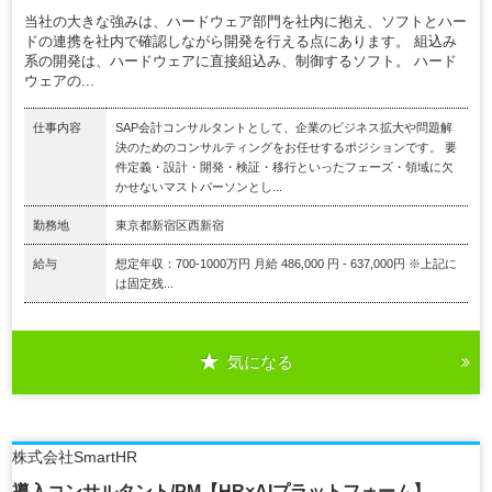
当社の大きな強みは、ハードウェア部門を社内に抱え、ソフトとハー
ドの連携を社内で確認しながら開発を行える点にあります。 組込み
系の開発は、ハードウェアに直接組込み、制御するソフト。 ハード
ウェアの...
仕事内容
SAP会計コンサルタントとして、企業のビジネス拡大や問題解
決のためのコンサルティングをお任せするポジションです。 要
件定義・設計・開発・検証・移行といったフェーズ・領域に欠
かせないマストパーソンとし...
勤務地
東京都新宿区西新宿
給与
想定年収：700-1000万円 月給 486,000 円 - 637,000円 ※上記に
は固定残...
気になる
株式会社SmartHR
導入コンサルタント/PM【HR×AIプラットフォーム】