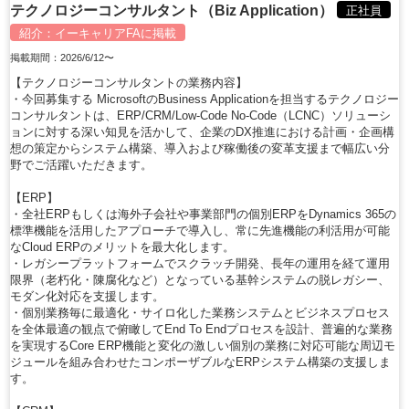
テクノロジーコンサルタント（Biz Application）
正社員
紹介：
イーキャリアFA
に掲載
掲載期間：2026/6/12〜
【テクノロジーコンサルタントの業務内容】
・今回募集する MicrosoftのBusiness Applicationを担当するテクノロジー
コンサルタントは、ERP/CRM/Low-Code No-Code（LCNC）ソリューシ
ョンに対する深い知見を活かして、企業のDX推進における計画・企画構
想の策定からシステム構築、導入および稼働後の変革支援まで幅広い分
野でご活躍いただきます。
【ERP】
・全社ERPもしくは海外子会社や事業部門の個別ERPをDynamics 365の
標準機能を活用したアプローチで導入し、常に先進機能の利活用が可能
なCloud ERPのメリットを最大化します。
・レガシープラットフォームでスクラッチ開発、長年の運用を経て運用
限界（老朽化・陳腐化など）となっている基幹システムの脱レガシー、
モダン化対応を支援します。
・個別業務毎に最適化・サイロ化した業務システムとビジネスプロセス
を全体最適の観点で俯瞰してEnd To Endプロセスを設計、普遍的な業務
を実現するCore ERP機能と変化の激しい個別の業務に対応可能な周辺モ
ジュールを組み合わせたコンポーザブルなERPシステム構築の支援しま
す。