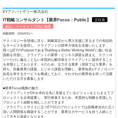
EYアドバイザリー株式会社
IT戦略コンサルタント【業界Focus：Public】
正社員
紹介：
イーキャリアFA
に掲載
掲載期間：2026/5/21〜
テクノロジー全領域に亘り、戦略策定から導入支援に至るまでの包括的
なサービスを提供し、クライアントの競争力強化を支援いたします。
我々はEYのPurposeである”Building a Better Working World”に倣い社会
貢献を目指し、クライアントの業界・ビジネス課題を踏まえ、テクノロ
ジーだけに偏ることない本質的な解決策をクライアントに提供すること
を本懐としております。そのため、注力する業界（現状では５業界）を
持ち、対象業界の課題、ビジネス課題を理解し、業界知見xテクノロジー
知見を有するサービスを構成しており、それぞれの業界色を持って活躍
いただける方を募集します
■業界Focus職務の魅力
・クライアントがDXを求める先に見据えているビジョンをとらまえてプ
ロジェクトを企画提案し、実行推進するため、本質的な戦略を意識した
プロジェクト経験を積むことができます
・クライアントサイドに立つEYSCのプロジェクトでは役職者含めた広く
深い人間関係を構築することができ、業界注力サービスを担う人材にと
って大きな資産となります。