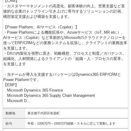
【CRM】
・カスタマーマネジメントの高度化、顧客体験の向上、営業支援など直
接的な企業のトップライン引き上げに寄与するソリューションの計画、
構想策定支援および構築を支援します。
【Power Platform、AIサービス（Copilot）】
・Power Platformによる機能拡張や、Azureサービス（IoT, MR etc.）、
AIサービス（Copilot）など革新的なMicrosoftのクラウドテクノロジーを
使ってERP/CRMなどの業務システムを拡張し、クライアントの業務改革
を支援します。
・DXの内製化を視野に置き、戦略構想、プロセスと制度／ガバナンス、
組織化、人材開発によるクライアントの「組織・人・プロセスの変革」
を支援します
・当チームが導入を支援するパッケージはDynamics365 ERP/CRMと
Power Platformです。
【ERP】
Microsoft Dynamics 365 Finance
Microsoft Dynamics 365 Supply Chain Management
Microsoft D…
勤務地
東京都千代田区有楽町
給与
年収：1000万円～1500万円経験・スキルに応じて変動します