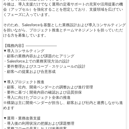
今後は、導入支援だけでなく運用の定着サポートの充実や活用提案の機
会（アップセル）を強化することを想定しており、支援領域を広げてい
くフェーズに入っています。
そのため、Salesforceを基盤とした業務設計および導入コンサルティング
を担いながら、プロジェクト推進とチームマネジメントを担っていただ
ける方を募集しています。
【職務内容】---------------------------
▼導入コンサルティング
・顧客の業務内容および課題のヒアリング
・Salesforce上での業務実現方法の設計
・要件整理およびスコープ・スケジュールの設計
・顧客への提案および合意形成
▼導入プロジェクト推進
・顧客、社内、開発ベンダーとの調整および進行管理
・要件に基づく開発内容の確認および品質担保
・導入に向けたプロジェクト全体の推進
※構築は主に開発ベンダーが担当し、顧客および社内と連携しながら進
めます
▼運用・業務改善支援
・導入後の利用状況の把握および課題整理
・業務フローの見直しおよび改善提案