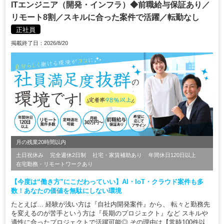
ITエンジニア（開発・インフラ）◆前職給与保証あり／
リモート8割／スキルに合った案件で活躍／転勤なし
正社員
掲載終了日：2026/8/20
月の残業20時間以内
土日祝休み
完全週休2日制
社宅・家賃補助あり
年間休日120日以上
在宅勤務・リモートワークあり
【今度は“働き方”にこだわっていい】AI・IoT・クラウド案件も多
数！あなたの価値を無駄にしない環境
たとえば… 経験が浅い方は『自社内開発案件』から、 転々と勤務先
を変えるのが苦手という方は『長期のプロジェクト』など スキルや
適性に合ったプロジェクトで活躍可能◎ その理由は【常時100件以