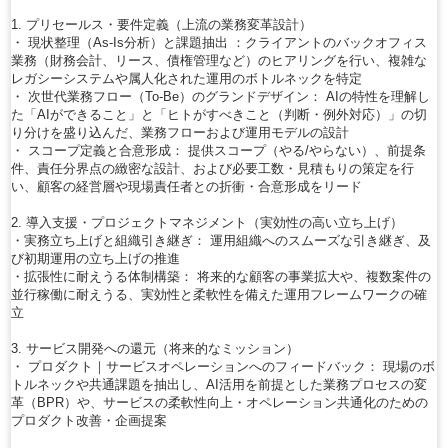
1. プリセールス・要件定義（上流の業務変革設計）
・ 現状整理（As-Is分析）と課題抽出 ：クライアントのバックオフィス
業務（財務会計、リース、債権管理など）のヒアリングを行い、複雑な
レガシーシステムや属人化された運用のボトルネックを特定
・ 次世代業務フロー（To-Be）のグランドデザイン： AIの特性を理解し
た「AIができること」と「ヒトがすべきこと（判断・例外対応）」の切
り分けを盛り込んだ、業務フローおよび運用モデルの設計
・ スコープ定義と合意形成： 提供スコープ（やる/やらない）、前提条
件、責任分界点の緻密な設計、および必要工数・見積もりの策定を行
い、顧客の経営層や現場責任者との折衝・合意形成をリード
2. 導入支援・プロジェクトマネジメント（実効性の高い立ち上げ）
・実務立ち上げと組織引き継ぎ： 運用組織へのスムーズな引き継ぎ、及
び初期運用の立ち上げの推進
・拡張性に耐えうる体制構築： 将来的な顧客の事業拡大や、複数案件の
並行稼働に耐えうる、実効性と柔軟性を備えた運用フレームワークの確
立
3. サービス開発への還元（将来的なミッション）
・ プロダクト｜サービスオペレーションへのフィードバック： 現場のボ
トルネックや共通課題を抽出し、AI活用を前提とした業務プロセスの変
革（BPR）や、サービスの柔軟性向上・オペレーション共通化のための
プロダクト改善・企画提案