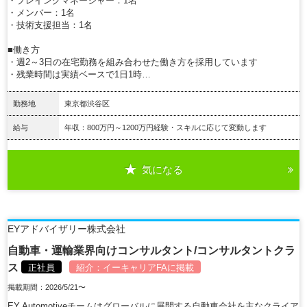
・プレイングマネージャー：1名
・メンバー：1名
・技術支援担当：1名
■働き方
・週2～3日の在宅勤務を組み合わせた働き方を採用しています
・残業時間は実績ベースで1日1時…
勤務地
東京都渋谷区
給与
年収：800万円～1200万円経験・スキルに応じて変動します
気になる
詳細を見る
EYアドバイザリー株式会社
自動車・運輸業界向けコンサルタント/コンサルタントクラ
ス
正社員
紹介：
イーキャリアFA
に掲載
掲載期間：2026/5/21〜
EY Automotiveチームはグローバルに展開する自動車会社を主なクライア