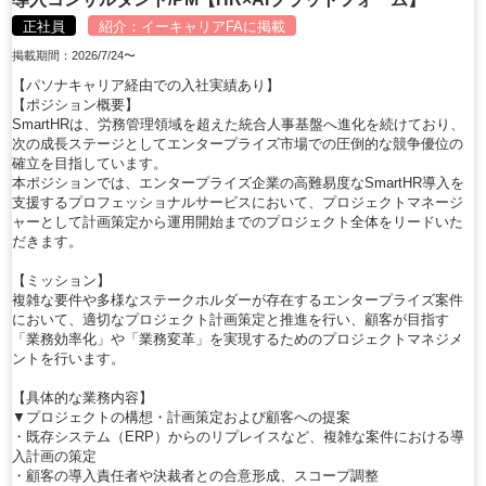
正社員
紹介：
イーキャリアFA
に掲載
掲載期間：2026/7/24〜
【パソナキャリア経由での入社実績あり】
【ポジション概要】
SmartHRは、労務管理領域を超えた統合人事基盤へ進化を続けており、
次の成長ステージとしてエンタープライズ市場での圧倒的な競争優位の
確立を目指しています。
本ポジションでは、エンタープライズ企業の高難易度なSmartHR導入を
支援するプロフェッショナルサービスにおいて、プロジェクトマネージ
ャーとして計画策定から運用開始までのプロジェクト全体をリードいた
だきます。
【ミッション】
複雑な要件や多様なステークホルダーが存在するエンタープライズ案件
において、適切なプロジェクト計画策定と推進を行い、顧客が目指す
「業務効率化」や「業務変革」を実現するためのプロジェクトマネジメ
ントを行います。
【具体的な業務内容】
▼プロジェクトの構想・計画策定および顧客への提案
・既存システム（ERP）からのリプレイスなど、複雑な案件における導
入計画の策定
・顧客の導入責任者や決裁者との合意形成、スコープ調整