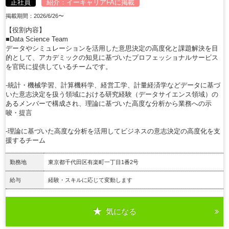
正社員
紹介：
イーキャリアFA
に掲載
掲載期間：2026/6/26〜
【役割内容】
■Data Science Team
データやシミュレーションを活用した意思決定の高度化と課題解決を目
的として、アカデミックの知見に基づいたプロフェッショナルサービス
を官民に提供しているチームです。
-統計・機械学習、計算機科学、経営工学、計量経済学などデータに基づ
いた意志決定を扱う領域における研究経験（データサイエンス領域）の
あるメンバーで構成され、理論に基づいた高度な分析から業務への示
唆・提言
-理論に基づいた高度な分析を活用してビジネスの意志決定の高度化を支
援するチーム
勤務地
東京都千代田区有楽町一丁目1番2号
給与
経験・スキルに応じて変動します
気になる
詳細を見る