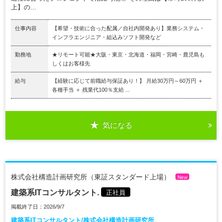
上】の...
仕事内容
【希望・技術に合った配属／自社内開発あり】業務システム・
インフラエンジニア・組込みソフト開発など
勤務地
★リモート可能★大阪・東京・北海道・福岡・宮崎・鹿児島も
しくはお客様先
給与
【経験に応じて前職給与保証あり！】 月給30万円～60万円 ＋
各種手当 ＋ 残業代100％支給 ...
気になる
株式会社構造計画研究所（東証スタンダード上場）
New
建築系ITコンサルタント.
正社員
掲載終了日：2026/9/7
建築系ITコンサルタント/株式会社構造計画研究所