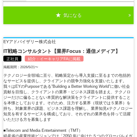
気になる
詳細を見る
EYアドバイザリー株式会社
IT戦略コンサルタント【業界Focus：通信メディア】
正社員
紹介：
イーキャリアFA
に掲載
掲載期間：2026/5/21〜
テクノロジー全領域に亘り、戦略策定から導入支援に至るまでの包括的
なサービスを提供し、クライアントの競争力強化を支援いたします。
我々はEYのPurposeである”Building a Better Working World”に倣い社会
貢献を目指し、クライアントの業界・ビジネス課題を踏まえ、テクノロ
ジーだけに偏ることない本質的な解決策をクライアントに提供すること
を本懐としております。そのため、注力する業界（現状では５業界）を
持ち、対象業界の課題、ビジネス課題を理解し、業界知見xテクノロジー
知見を有するサービスを構成しており、それぞれの業界色を持って活躍
いただける方を募集します
■Telecom and Media Entertainment（TMT）
経産省の産業技術ビジョンでは「2050 年に向けた５つのグローバルメガ