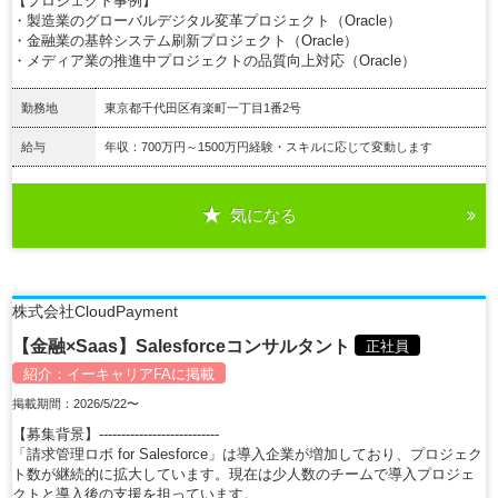
【プロジェクト事例】
・製造業のグローバルデジタル変革プロジェクト（Oracle）
・金融業の基幹システム刷新プロジェクト（Oracle）
・メディア業の推進中プロジェクトの品質向上対応（Oracle）
勤務地
東京都千代田区有楽町一丁目1番2号
給与
年収：700万円～1500万円経験・スキルに応じて変動します
気になる
詳細を見る
株式会社CloudPayment
【金融×Saas】Salesforceコンサルタント
正社員
紹介：
イーキャリアFA
に掲載
掲載期間：2026/5/22〜
【募集背景】---------------------------
「請求管理ロボ for Salesforce」は導入企業が増加しており、プロジェク
ト数が継続的に拡大しています。現在は少人数のチームで導入プロジェ
クトと導入後の支援を担っています。