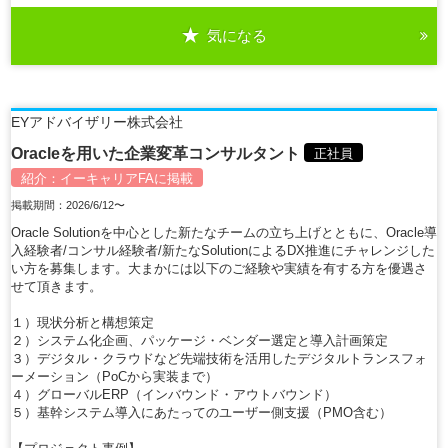
気になる
詳細を見る
EYアドバイザリー株式会社
Oracleを用いた企業変革コンサルタント
正社員
紹介：
イーキャリアFA
に掲載
掲載期間：2026/6/12〜
Oracle Solutionを中心とした新たなチームの立ち上げとともに、Oracle導
入経験者/コンサル経験者/新たなSolutionによるDX推進にチャレンジした
い方を募集します。大まかには以下のご経験や実績を有する方を優遇さ
せて頂きます。
１）現状分析と構想策定
２）システム化企画、パッケージ・ベンダー選定と導入計画策定
３）デジタル・クラウドなど先端技術を活用したデジタルトランスフォ
ーメーション（PoCから実装まで）
４）グローバルERP（インバウンド・アウトバウンド）
５）基幹システム導入にあたってのユーザー側支援（PMO含む）