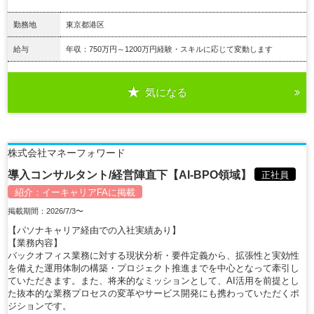
勤務地
東京都港区
給与
年収：750万円～1200万円経験・スキルに応じて変動します
気になる
詳細を見る
株式会社マネーフォワード
導入コンサルタント/経営陣直下【AI-BPO領域】
正社員
紹介：
イーキャリアFA
に掲載
掲載期間：2026/7/3〜
【パソナキャリア経由での入社実績あり】
【業務内容】
バックオフィス業務に対する現状分析・要件定義から、拡張性と実効性
を備えた運用体制の構築・プロジェクト推進までを中心となって牽引し
ていただきます。また、将来的なミッションとして、AI活用を前提とし
た抜本的な業務プロセスの変革やサービス開発にも携わっていただくポ
ジションです。