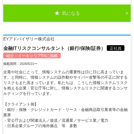
気になる
詳細を見る
EYアドバイザリー株式会社
金融ITリスクコンサルタント（銀行/保険/証券）
正社員
紹介：
イーキャリアFA
に掲載
掲載期間：2026/5/21〜
企業や社会にとって、情報システムの重要性は日に日に高まっていま
す。と同時に、情報システムの誤作動やサイバー攻撃等の不正に対する
リスクもまた高まっています。私たちは、こうした情報システムリスク
を抱える企業・官公庁等に対し、情報システムリスクに関連するコンサ
ルティングを行っています。
【クライアント例】
・銀行・保険・クレジットカード・リース・金融商品取引業者等の金融
業界
・官公庁および関連法人／放送／流通業／サービス業／電力
・日系企業グループの海外拠点 等 多数