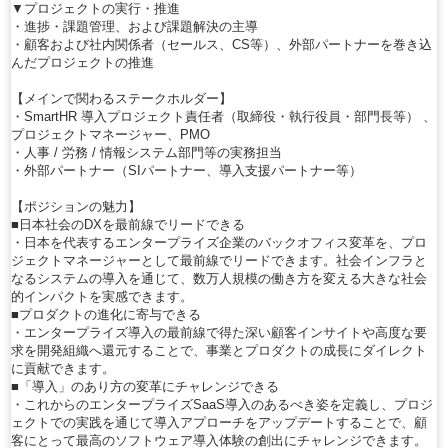
▼プロジェクトの実行・推進
・進捗・課題管理、および課題解決の主導
・顧客および社内関係者（セールス、CS等）、外部パートナーを巻き込
んだプロジェクトの推進
【メインで関わるステークホルダー】
・SmartHR 導入プロジェクト責任者（取締役・執行役員・部門長等） 、
プロジェクトマネージャー、PMO
・人事 / 労務 / 情報システム部門等の実務担当
・外部パートナー（SIパートナー、導入支援パートナー等）
【ポジションの魅力】
■日本社会のDXを最前線でリードできる
・日本を代表するエンタープライズ企業のバックオフィス変革を、プロ
ジェクトマネージャーとして最前線でリードできます。社会インフラと
なるシステムの導入を通じて、数万人規模の働き方を変える大きな社会
的インパクトを実感できます。
■プロダクトの進化に寄与できる
・エンタープライズ導入の最前線で得た深い顧客インサイトや高度な要
求を開発組織へ還元することで、事業とプロダクトの成長にダイレクト
に貢献できます。
■「導入」のあり方の変革にチャレンジできる
・これからのエンタープライズSaaS導入のあるべき姿を定義し、プロジ
ェクトでの実践を通じて導入アプローチをアップデートすることで、顧
客にとって最高のソフトウェア導入体験の創出にチャレンジできます。