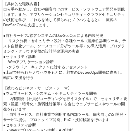
【具体的な職務内容】
自ら手を動かし、自社や顧客向けのサービス・ソフトウェア開発を実践
します。また、アプリケーションセキュリティ・クラウドセキュリティ
の技術を学び、これらを通して得られたノウハウをもとに、顧客の
DevSecOpsを支援します。
●自社サービス/顧客システムのDevSecOpsによる内製開発
-リスク分析・セキュリティ設計・各種ツール（脆弱性診断ツール、テ
スト自動化ツール、ソースコード分析ツール等）の導入活用・プログラ
ミング・クラウド基盤の設計開発運用の実践
●セキュリティ診断
-Webアプリケーション診断
-クラウドアーキテクチャに対するアセスメント
●上記で得られたノウハウをもとに、顧客のDevSecOps開発に参画し、
幅広い支援を行う
【携わるビジネス・サービス・テーマ】
●ウェブサービス・システム・セキュリティツール開発
- 内製開発（社員がコーディングを行うスタイル）で、セキュリティ要
素（認証・暗号化・脆弱性対策等）を含むウェブサービスやツールの開
発を行います
- 自社サービス、自社事業で利用する内部ツール、顧客向けのSI開発・
サービス提供、プロトタイプ開発、PoC・技術検証を行います
●セキュリティ診断
- Webアプリケーション診断・API診断