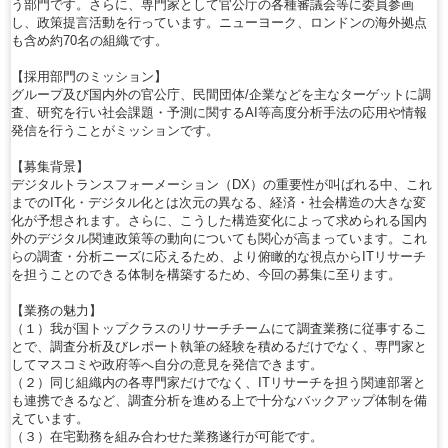
う部門です。さらに、専門家として官公庁の各種審議会等に委員参画
し、政策提言活動を行っています。ニューヨーク、ロンドンの海外拠点
も含め約70名の組織です。
【採用部門のミッション】
グループ及び国内外の官公庁、民間団体/企業などを主なターゲットに調
査、研究を行い社会課題・予測に関するAI等高度分析手法の応用や情報
発信を行うことがミッションです。
【募集背景】
デジタルトランスフォーメーション（DX）の重要性が叫ばれる中、これ
までのIT化・デジタル化とは次元の異なる、経済・社会構造の大きな変
化が予想されます。さらに、こうした構造変化によって求められる国内
外のデジタル関連政策等の動向についても関心が高まっています。これ
らの調査・分析ニーズに応えるため、より俯瞰的な視点からITリサーチ
を担うことのできる体制を構築するため、今回の募集に至ります。
【業務の魅力】
（１）我が国トップクラスのリサーチチームにて調査業務に従事するこ
とで、調査分析及びレポート執筆の経験を積めるだけでなく、専門家と
してマスコミや政府等へ自分の意見を発信できます。
（２）同じ組織内の各専門家だけでなく、ITリサーチを担う関連部署と
も連携できるなど、調査分析を進める上で十分なバックアップ体制を備
えています。
（３）在宅勤務を組み合わせた業務遂行が可能です。