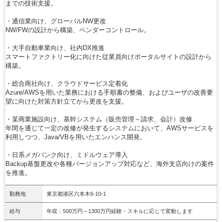
までの技術支援。
・通信業向け、グローバルNW更改
NW/FWの設計から構築、ベンダーコントロール。
・大手自動車業向け、社内DX推進
スマートファクトリー化に向けた従業員向けポータルサイトの設計から
構築。
・総合商社向け、クラウドサービス定着化
Azure/AWSを用いた業務における手順書の整備、およびユーザの改善要
望に向けた対策方針立てから更改を支援。
・某商業施設向け、基幹システム（販売管理～請求、会計）改修
年間を通じて一定の改修が発生するシステムにおいて、AWSサービスを
利用しつつ、Java/VBを用いたエンハンス開発。
・日系メガバンク向け、ミドルウェア導入
Backup基盤更改や各種バージョンアップ対応など、海外支店向けの案件
を推進。
勤務地
東京都港区六本木6-10-1
給与
年収：500万円～1300万円経験・スキルに応じて変動します