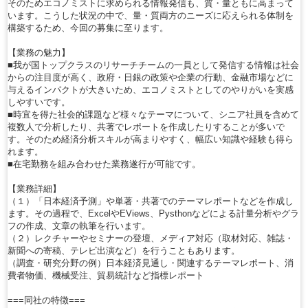
そのためエコノミストに求められる情報発信も、質・量ともに高まって
います。こうした状況の中で、量・質両方のニーズに応えられる体制を
構築するため、今回の募集に至ります。
【業務の魅力】
■我が国トップクラスのリサーチチームの一員として発信する情報は社会
からの注目度が高く、政府・日銀の政策や企業の行動、金融市場などに
与えるインパクトが大きいため、エコノミストとしてのやりがいを実感
しやすいです。
■時宜を得た社会的課題など様々なテーマについて、シニア社員を含めて
複数人で分析したり、共著でレポートを作成したりすることが多いで
す。そのため経済分析スキルが高まりやすく、幅広い知識や経験も得ら
れます。
■在宅勤務を組み合わせた業務遂行が可能です。
【業務詳細】
（１）「日本経済予測」や単著・共著でのテーマレポートなどを作成し
ます。その過程で、ExcelやEViews、Pysthonなどによる計量分析やグラ
フの作成、文章の執筆を行います。
（２）レクチャーやセミナーの登壇、メディア対応（取材対応、雑誌・
新聞への寄稿、テレビ出演など）を行うこともあります。
（調査・研究分野の例）日本経済見通し・関連するテーマレポート、消
費者物価、機械受注、貿易統計など指標レポート
===同社の特徴===