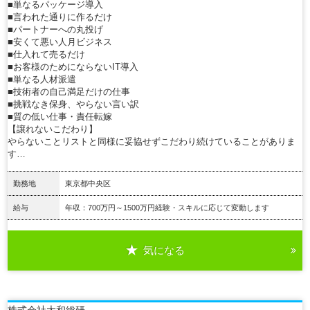
■単なるパッケージ導入
■言われた通りに作るだけ
■パートナーへの丸投げ
■安くて悪い人月ビジネス
■仕入れて売るだけ
■お客様のためにならないIT導入
■単なる人材派遣
■技術者の自己満足だけの仕事
■挑戦なき保身、やらない言い訳
■質の低い仕事・責任転嫁
【譲れないこだわり】
やらないことリストと同様に妥協せずこだわり続けていることがありま
す…
勤務地
東京都中央区
給与
年収：700万円～1500万円経験・スキルに応じて変動します
気になる
詳細を見る
株式会社大和総研