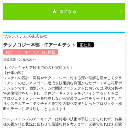
気になる
詳細を見る
ウルシステムズ株式会社
テクノロジー本部・ITアーキテクト
正社員
紹介：
イーキャリアFA
に掲載
掲載期間：2026/5/21〜
【パソナキャリア経由での入社実績あり】
【仕事内容】
システムの設計・開発やテクノロジーに対する深い理解を活かしてクラ
イアントのビジネスゴール達成を技術的な側面からサポートする花形ポ
ジションです。個別システムの開発プロジェクトにおいては現状分析や
将来像検討をリードし、全体アーキテクチャをデザインするとともに、
プロジェクトメンバーを指導しながら実装フェーズをリードします。全
社システムアーキテクチャの策定や内製化支援といったプロジェクト横
断のテーマに取り組むこともあります。
ウルシステムズのアーキテクトは特定の技術や手法にとらわれず、お客
様の置かれた状況に合わせて最適な解を考えます。必要であれば未経験