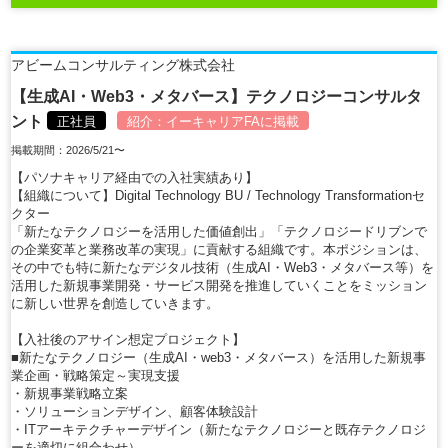
アビームコンサルティング株式会社
【生成AI・Web3・メタバース】テクノロジーコンサルタ
ント
正社員
紹介：
イーキャリアFA
に掲載
掲載期間：2026/5/21〜
【パソナキャリア経由での入社実績あり】
【組織について】Digital Technology BU / Technology Transformationセ
クター
「新たなテクノロジーを活用した価値創出」「テクノロジードリブンで
の企業変革と業務改革の実現」に貢献する組織です。本ポジションは、
その中でも特に新たなデジタル技術（生成AI・Web3・メタバース等）を
活用した新規事業開発・サービス開発を推進していくことをミッション
に新しい世界を創造していきます。
【入社後のアサイン想定プロジェクト】
■新たなテクノロジー（生成AI・web3・メタバース）を活用した新規事
業企画・戦略策定～実現支援
・新規事業戦略立案
・ソリューションデザイン、顧客体験設計
・ITアーキテクチャーデザイン（新たなテクノロジーと既存テクノロジ
ーを適切に組合わせ）