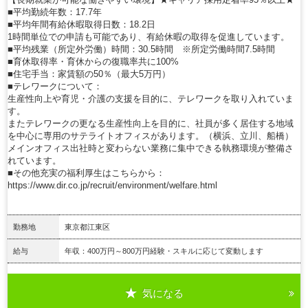
■平均勤続年数：17.7年
■平均年間有給休暇取得日数：18.2日
1時間単位での申請も可能であり、有給休暇の取得を促進しています。
■平均残業（所定外労働）時間：30.5時間 ※所定労働時間7.5時間
■育休取得率・育休からの復職率共に100%
■住宅手当：家賃額の50％（最大5万円）
■テレワークについて：
生産性向上や育児・介護の支援を目的に、テレワークを取り入れていま
す。
またテレワークの更なる生産性向上を目的に、社員が多く居住する地域
を中心に専用のサテライトオフィスがあります。（横浜、立川、船橋）
メインオフィス出社時と変わらない業務に集中できる執務環境が整備さ
れています。
■その他充実の福利厚生はこちらから：
https://www.dir.co.jp/recruit/environment/welfare.html
勤務地
東京都江東区
給与
年収：400万円～800万円経験・スキルに応じて変動します
気になる
詳細を見る