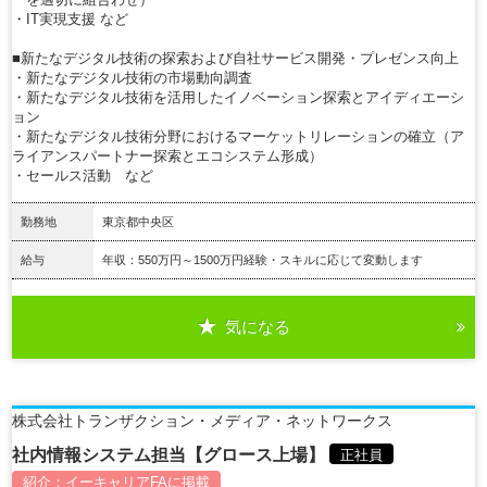
・IT実現支援 など
■新たなデジタル技術の探索および自社サービス開発・プレゼンス向上
・新たなデジタル技術の市場動向調査
・新たなデジタル技術を活用したイノベーション探索とアイディエーシ
ョン
・新たなデジタル技術分野におけるマーケットリレーションの確立（ア
ライアンスパートナー探索とエコシステム形成）
・セールス活動 など
勤務地
東京都中央区
給与
年収：550万円～1500万円経験・スキルに応じて変動します
気になる
詳細を見る
株式会社トランザクション・メディア・ネットワークス
社内情報システム担当【グロース上場】
正社員
紹介：
イーキャリアFA
に掲載