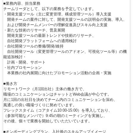
■業務内容、担当業務
チームリーダとして、以下の業務を予定しています。
・開発支援ツール（主に変更管理、構成管理ツール）導入支援
開発チームの案件に対して、開発支援ツールの説明会の実施、導入、
および開発チームメンバーの理解促進及びスキル向上支援
・新たな技術のリサーチ、普及展開
開発支援ツールの最新トレンドや技術のリサーチ、
自社開発プラットフォームへの適用検討
・自社開発ツールの整備/開発/維持
自社開発ツール（変更管理ツールのアドオン、可視化ツール等）の機
能追加検討・
計画・開発、サポート
・社内プロモーション
本業務の社内展開に向けたプロモーション活動の企画・実施
■働き方
リモートワーク（月1回出社）主体の働き方で、
職場のコミュニケーションはチャットとWeb会議が中心です。
月に1回の出社日を決めてチーム内のコミュニケーションを深め、
風通しの良い職場づくりに努めています。
フレックスタイム（コアタイム10:00-15:00）を導入しており、
（参加可能なメンバで）9:45の朝のミーティングを実施し、
その後、個々で業務を開始していただいています。
■オンボーディングプラン、入社後のスキルアップイメージ