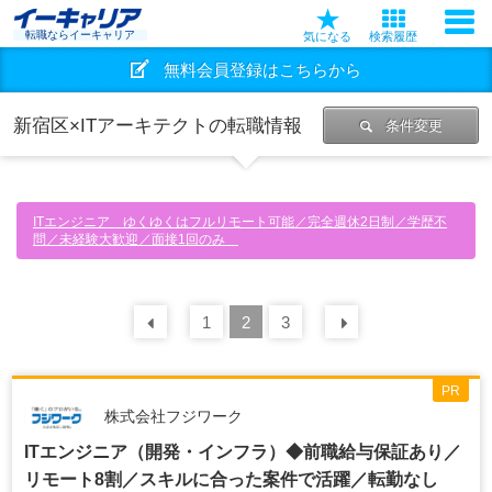
転職ならイーキャリア
気になる
検索履歴
無料会員登録はこちらから
新宿区×ITアーキテクトの転職情報
条件変更
ITエンジニア ゆくゆくはフルリモート可能／完全週休2日制／学歴不
問／未経験大歓迎／面接1回のみ
前の
1
30
2
件
3
次の
30
件
PR
株式会社フジワーク
ITエンジニア（開発・インフラ）◆前職給与保証あり／
リモート8割／スキルに合った案件で活躍／転勤なし