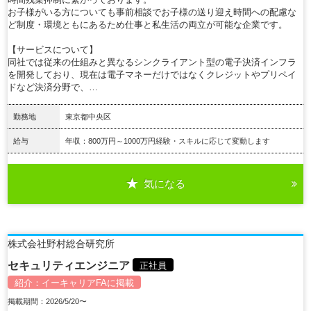
お子様がいる方についても事前相談でお子様の送り迎え時間への配慮な
ど制度・環境ともにあるため仕事と私生活の両立が可能な企業です。
【サービスについて】
同社では従来の仕組みと異なるシンクライアント型の電子決済インフラ
を開発しており、現在は電子マネーだけではなくクレジットやプリペイ
ドなど決済分野で、…
勤務地
東京都中央区
給与
年収：800万円～1000万円経験・スキルに応じて変動します
気になる
詳細を見る
株式会社野村総合研究所
セキュリティエンジニア
正社員
紹介：
イーキャリアFA
に掲載
掲載期間：2026/5/20〜