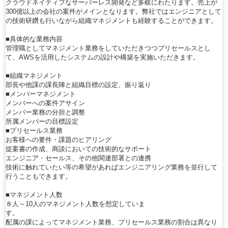
クラウドネイティブなサーバーレス開発など多岐にわたります。売上が
300億以上の会社の案件がメインとなります。弊社ではエンジニアとして
の技術研鑽も行いながら組織マネジメントも経験することができます。
■具体的な業務内容
管理職としてマネジメント業務をしていただきつつプリセールスとし
て、AWSを活用したシステムの設計や構築を実施いただきます。
■組織マネジメント
部長や他課の課長陣と組織目標の設定、振り返り
■メンバーマネジメント
メンバーへの案件アサイン
メンバー業務の分担と調整
所属メンバーの目標設定
■プリセールス業務
お客様への要件・課題のヒアリング
提案書の作成、商談においての技術的なサポート
エンジニア・セールス、その他関連部署との連携
技術に触れていたい等の希望があればエンジニアリング業務を並行して
行うこともできます。
■マネジメント人数
８人～10人のマネジメント人数を想定していま
す。
配属の課によってマネジメント業務、プリセールス業務の割合は異なり