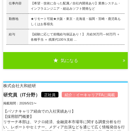
仕事内容
【希望・技術に合った配属／自社内開発あり】業務システム・
インフラエンジニア・組込みソフト開発など
勤務地
★リモート可能★大阪・東京・北海道・福岡・宮崎・鹿児島も
しくはお客様先
給与
【経験に応じて前職給与保証あり！】 月給30万円～60万円 ＋
各種手当 ＋ 残業代100％支給 ...
気になる
株式会社大和総研
研究員（IT分野）
正社員
紹介：
イーキャリアFA
に掲載
掲載期間：2026/5/21〜
【パソナキャリア経由での入社実績あり】
【採用部門概要】
リサーチ本部は、マクロ経済、金融資本市場等に関する調査分析を行
い、レポートやセミナー、メディア出演などを通じて広く情報発信を行