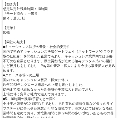
【働き方】
想定法定外残業時間：10時間
リモート割合：～40％
備考：週3出社
【定年】
60歳
【同社の魅力】
■キャッシュレス決済の普及・社会的安定性
国内で初めてキャッシュレス決済ゲートウェイ（ネットワーク/クラウド
型の仕組み）を開発した企業でもあり、キャッシュレス業界内では必要
不可欠な企業となります。厚生労働省が進める給与デジタル払いの開始
など後押しをしており、Pay系の普及・拡大により今後も事業拡大が見込
めます。
■グロース市場への上場
国内でのキャッシュレス普及・拡大に伴い、
昨年2023年にグロース市場への上場を果たしました。
従来まで取り組めなかった新領域や事業拡大も進めており、
上場に伴う変革が社内で進んでおります。
■5～10時間の残業/子育てとの両立
全社平均残業が10.7時間/月であり、男性育休の取得促進など個々のライ
フステージに合わせた就業が可能な環境です。各求人にて目安となる残
業時間も定めており、繁忙期期間に伴う時間の多い/少ないあるものの長
時間残業抑制に繋がっております。