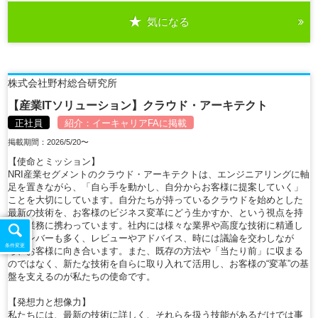
気になる
詳細を見る
株式会社野村総合研究所
【産業ITソリューション】クラウド・アーキテクト
正社員
紹介：
イーキャリアFA
に掲載
掲載期間：2026/5/20〜
【使命とミッション】
NRI産業セグメントのクラウド・アーキテクトは、エンジニアリングに軸
足を置きながら、「自ら手を動かし、自分からお客様に提案していく」
ことを大切にしています。自分たちが持っているクラウドを始めとした
最新の技術を、お客様のビジネス変革にどう生かすか、という視点を持
って業務に携わっています。社内には様々な業界や高度な技術に精通し
たメンバーも多く、レビューやアドバイス、時には議論を交わしなが
条件変更
ら、お客様に向き合います。また、既存の方法や「当たり前」に収まる
のではなく、新たな技術を自らに取り入れて活用し、お客様の“変革”の基
盤を支えるのが私たちの使命です。
【発想力と想像力】
私たちには、最新の技術に詳しく、それらを扱う技能があるだけでは事