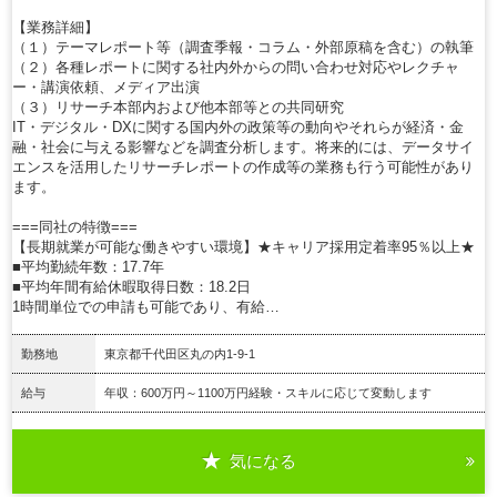
【業務詳細】
（１）テーマレポート等（調査季報・コラム・外部原稿を含む）の執筆
（２）各種レポートに関する社内外からの問い合わせ対応やレクチャ
ー・講演依頼、メディア出演
（３）リサーチ本部内および他本部等との共同研究
IT・デジタル・DXに関する国内外の政策等の動向やそれらが経済・金
融・社会に与える影響などを調査分析します。将来的には、データサイ
エンスを活用したリサーチレポートの作成等の業務も行う可能性があり
ます。
===同社の特徴===
【長期就業が可能な働きやすい環境】★キャリア採用定着率95％以上★
■平均勤続年数：17.7年
■平均年間有給休暇取得日数：18.2日
1時間単位での申請も可能であり、有給…
勤務地
東京都千代田区丸の内1-9-1
給与
年収：600万円～1100万円経験・スキルに応じて変動します
気になる
詳細を見る