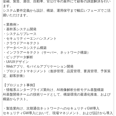
金融、製造、通信、自動車、官公庁等の案件にて顧客の課題解決を行い
ます。
システム要件定義から設計、構築、運用保守まで幅広いフェーズでご活
躍いただけます。
＜業務例＞
・基幹系システム開発
・システムリプレース
・セキュリティーエンハンスメント
・クラウドアーキテクト
・データベースシステム構築
・インフラアーキテクト（サーバー、ネットワーク構築）
・ビッグデータ解析
・UI/UXデザイン
・Webアプリ、モバイルアプリケーション開発
・プロジェクトマネジメント（進捗管理、品質管理、要員管理、予算策
定、顧客折衝）
【プロジェクト事例】
・情報系エンタープライズ業向け、AI画像解析分析モデル基盤構築
AI基盤開発チームの技術リードとして、構築環境の最適化推進、および
構築からテスト。
・製造業向け、次期通信ネットワークへのセキュリティGW導入
セキュリティGW導入において、現場マネジメント、および設計から導入