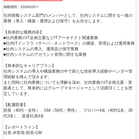
掲載期間：2026/5/20〜
社内情報システム部門のメンバーとして、社内システムに関する一連の
業務（導入・構築・運用および保守）をお任せします。
【具体的な職務内容】
■社内業務のIT企画立案などITアーキテクト関連業務
■社内ITインフラ（サーバ・ネットワーク）の構築、管理および運用業務
■社内システムの導入、運用及び保守業務
■社内システムのアカウント管理に関する業務
【将来的なキャリアプラン】
社内システムの導入や構築業務の中で新たな技術導入経験やベンダー管
理経験を積んで頂きます。
また同時に社内業務についても理解を深め、社内業務のIT企画立案・実
践者として、将来的にはグループマネージャーとして活躍頂くことを想
定しています。
【配属部署】
部長（40代・女性）、GM（50代・男性）、プロパー4名（40代1名、30
代3名）、派遣社員4名
【レポートライン】
社長-本部長-部長-GM