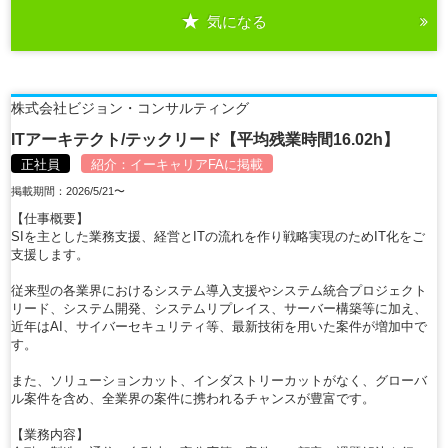
気になる
詳細を見る
株式会社ビジョン・コンサルティング
ITアーキテクト/テックリード【平均残業時間16.02h】
正社員
紹介：
イーキャリアFA
に掲載
掲載期間：2026/5/21〜
【仕事概要】
SIを主とした業務支援、経営とITの流れを作り戦略実現のためIT化をご
支援します。
従来型の各業界におけるシステム導入支援やシステム統合プロジェクト
リード、システム開発、システムリプレイス、サーバー構築等に加え、
近年はAI、サイバーセキュリティ等、最新技術を用いた案件が増加中で
す。
また、ソリューションカット、インダストリーカットがなく、グローバ
ル案件を含め、全業界の案件に携われるチャンスが豊富です。
【業務内容】