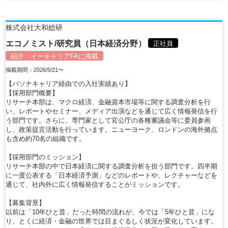
株式会社大和総研
エコノミスト/研究員（日本経済分野）
正社員
紹介：
イーキャリアFA
に掲載
掲載期間：2026/5/21〜
【パソナキャリア経由での入社実績あり】
【採用部門概要】
リサーチ本部は、マクロ経済、金融資本市場等に関する調査分析を行
い、レポートやセミナー、メディア出演などを通じて広く情報発信を行
う部門です。さらに、専門家として官公庁の各種審議会等に委員参画
し、政策提言活動を行っています。ニューヨーク、ロンドンの海外拠点
も含め約70名の組織です。
【採用部門のミッション】
リサーチ本部の中で日本経済に関する調査分析を担う部門です。四半期
に一度公表する「日本経済予測」などのレポートや、レクチャーなどを
通じて、社内外に広く情報発信することがミッションです。
【募集背景】
以前は「10年ひと昔」だった時間の流れが、今では「5年ひと昔」にな
り、とくに経済・金融の世界では目まぐるしく状況が変化しています。