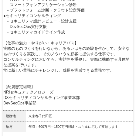
- スマートフォンアプリケーション診断
- プラットフォーム診断・クラウド設定評価
●セキュリティコンサルティング
- セキュリティ設計レビュー・設計支援
- DevSecOps実行支援
- セキュリティガイドライン作成
【仕事の魅力・やりがい・キャリアパス】
実際のものづくりを行いながら、あるいはその経験を生かして、安全な
ものづくりを実践し、そのノウハウを顧客に提供する仕事です。
コンサルティングにおいても、実効性を重視し、実際に機能する具体的
な提案を行います。
常に新しい業務にチャレンジし、成長を実感できる業務です。
【配属想定組織】
NRIセキュアテクノロジーズ
DXセキュリティコンサルティング事業本部
DevSecOps事業部
勤務地
東京都千代田区
給与
年収：600万円～1500万円経験・スキルに応じて変動します