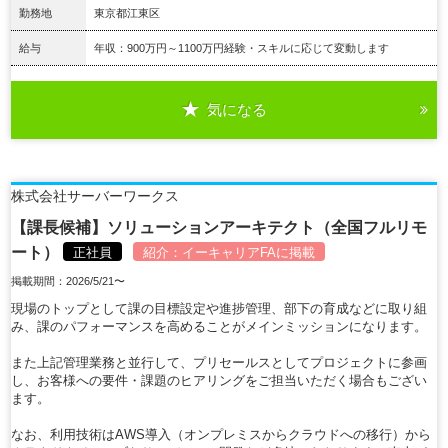
勤務地
東京都江東区
給与
年収：900万円～1100万円経験・スキルに応じて変動します
気になる
詳細を見る
株式会社サーバーワークス
【課長候補】ソリューションアーキテクト（全国フルリモ
ート）
正社員
紹介：
イーキャリアFA
に掲載
掲載期間：2026/5/21〜
現場のトップとして課の目標設定や進捗管理、部下の育成などに取り組
み、課のパフォーマンスを高めることがメインミッションになります。
また上記管理業務と並行して、プリセールスとしてプロジェクトに参画
し、お客様への要件・課題のヒアリングをご担当いただく場合もござい
ます。
なお、利用技術はAWS導入（オンプレミスからクラウドへの移行）から