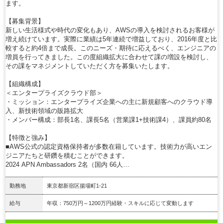
ます。
【募集背景】
新しい生活様式や時代の変化もあり、AWSの導入を検討されるお客様が
増え続けています。実際に業績は5年連続で増益しており、2016年度と比
較すると約4倍まで成長。このニーズ・期待に応えるべく、エンジニアの
増員を行ってきました。この度組織拡大に合わせて課の増設を検討し、
その課をマネジメントしていただく方を募集いたします。
【組織構成】
＜エンタープライズクラウド部＞
・ミッション：エンタープライズ企業への主に新規顧客へのクラウド導
入、新技術領域の販路拡大
・メンバー構成：部長1名、課長5名（営業課1+技術課4）、課員約80名
【特徴と強み】
■AWS公式の認定資格保持者が多数在籍しています。技術力が高いエン
ジニアたちと研鑽を積むことができます。
2024 APN Ambassadors 2名（国内 66人…
勤務地
東京都新宿区揚場町1-21
給与
年収：750万円～1200万円経験・スキルに応じて変動します