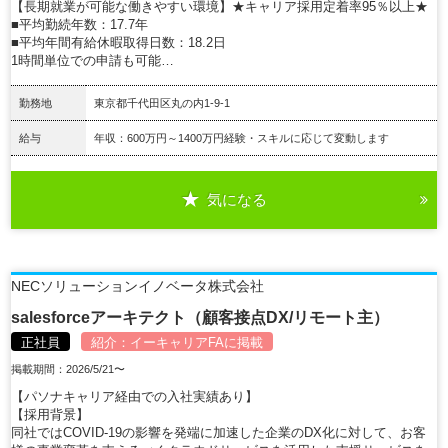
【長期就業が可能な働きやすい環境】★キャリア採用定着率95％以上★
■平均勤続年数：17.7年
■平均年間有給休暇取得日数：18.2日
1時間単位での申請も可能…
勤務地
東京都千代田区丸の内1-9-1
給与
年収：600万円～1400万円経験・スキルに応じて変動します
気になる
詳細を見る
NECソリューションイノベータ株式会社
salesforceアーキテクト（顧客接点DX/リモート主）
正社員
紹介：
イーキャリアFA
に掲載
掲載期間：2026/5/21〜
【パソナキャリア経由での入社実績あり】
【採用背景】
同社ではCOVID-19の影響を発端に加速した企業のDX化に対して、お客