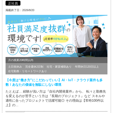
正社員
掲載終了日：2026/8/20
月の残業20時間以内
土日祝休み
完全週休2日制
社宅・家賃補助あり
年間休日120日以上
在宅勤務・リモートワークあり
【今度は“働き方”にこだわっていい】AI・IoT・クラウド案件も多
数！あなたの価値を無駄にしない環境
たとえば… 経験が浅い方は『自社内開発案件』から、 転々と勤務先
を変えるのが苦手という方は『長期のプロジェクト』など スキルや
適性に合ったプロジェクトで活躍可能◎ その理由は【常時100件以
上】の...