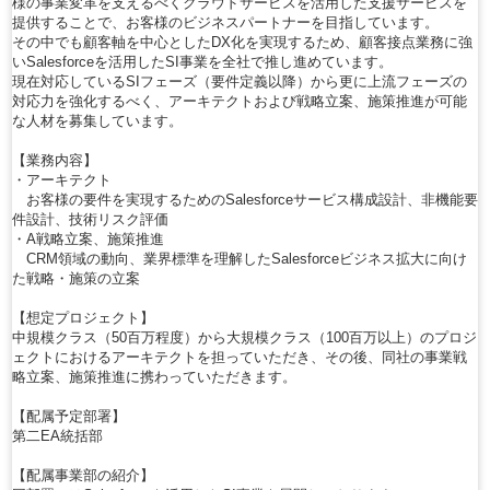
様の事業変革を支えるべくクラウドサービスを活用した支援サービスを
提供することで、お客様のビジネスパートナーを目指しています。
その中でも顧客軸を中心としたDX化を実現するため、顧客接点業務に強
いSalesforceを活用したSI事業を全社で推し進めています。
現在対応しているSIフェーズ（要件定義以降）から更に上流フェーズの
対応力を強化するべく、アーキテクトおよび戦略立案、施策推進が可能
な人材を募集しています。
【業務内容】
・アーキテクト
お客様の要件を実現するためのSalesforceサービス構成設計、非機能要
件設計、技術リスク評価
・A戦略立案、施策推進
CRM領域の動向、業界標準を理解したSalesforceビジネス拡大に向け
た戦略・施策の立案
【想定プロジェクト】
中規模クラス（50百万程度）から大規模クラス（100百万以上）のプロジ
ェクトにおけるアーキテクトを担っていただき、その後、同社の事業戦
略立案、施策推進に携わっていただきます。
【配属予定部署】
第二EA統括部
【配属事業部の紹介】