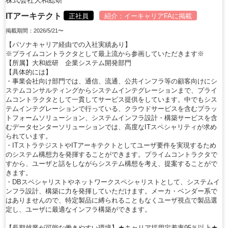
ITアーキテクト
正社員
紹介：
イーキャリアFA
に掲載
掲載期間：2026/5/21〜
【パソナキャリア経由での入社実績あり】
※プライムコントラクタとして最上流から参画していただきます※
【所属】大和総研 企業システム開発部門
【具体的には】
・事業会社向け部門では、通信、流通、公共インフラ等の顧客向けにシ
ステムコンサルティングからシステムインテグレーションまで、プライ
ムコントラクタとして一貫してサービス提供をしています。中でもシス
テムインテグレーションで行っている、クラウドサービスを含むプラッ
トフォームソリューション、システムインフラ設計・構築サービスを含
むデータセンターソリューションでは、高度なITスペシャリティが求め
られています。
・ITストラテジストやITアーキテクトとしてユーザ要件を実現するため
のシステム構想力を発揮することができます。プライムコントラクタで
すから、ユーザと話をしながらシステム構想を考え、提案することがで
きます。
・DBスペシャリストやネットワークスペシャリストとして、システムイ
ンフラ設計、構築に力を発揮していただけます。メーカ・ベンダー系で
はありませんので、特定製品に縛られることもなくユーザ視点で製品選
定し、ユーザに最適なインフラ構築ができます。
【長期就業が可能な働きやすい環境】★キャリア採用定着率95％以上★