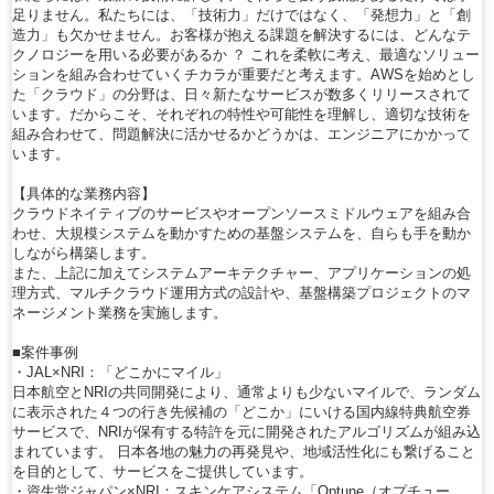
足りません。私たちには、「技術力」だけではなく、「発想力」と「創
造力」も欠かせません。お客様が抱える課題を解決するには、どんなテ
クノロジーを用いる必要があるか ？ これを柔軟に考え、最適なソリュー
ションを組み合わせていくチカラが重要だと考えます。AWSを始めとし
た「クラウド」の分野は、日々新たなサービスが数多くリリースされて
います。だからこそ、それぞれの特性や可能性を理解し、適切な技術を
組み合わせて、問題解決に活かせるかどうかは、エンジニアにかかって
います。
【具体的な業務内容】
クラウドネイティブのサービスやオープンソースミドルウェアを組み合
わせ、大規模システムを動かすための基盤システムを、自らも手を動か
しながら構築します。
また、上記に加えてシステムアーキテクチャー、アプリケーションの処
理方式、マルチクラウド運用方式の設計や、基盤構築プロジェクトのマ
ネージメント業務を実施します。
■案件事例
・JAL×NRI：「どこかにマイル」
日本航空とNRIの共同開発により、通常よりも少ないマイルで、ランダム
に表示された４つの行き先候補の「どこか」にいける国内線特典航空券
サービスで、NRIが保有する特許を元に開発されたアルゴリズムが組み込
まれています。 日本各地の魅力の再発見や、地域活性化にも繋げること
を目的として、サービスをご提供しています。
・資生堂ジャパン×NRI：スキンケアシステム「Optune（オプチュー