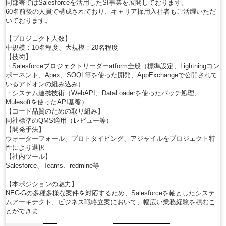
同部署ではSalesforceを活用したSI事業を展開しております。
60名前後の人員で構成されており、キャリア採用入社者もご活躍いただ
いております。
【プロジェクト人数】
中規模：10名程度、大規模：20名程度
【技術】
・Salesforceプロジェクトリーダーatform全般（標準設定、Lightningコン
ポーネント、Apex、SOQL等を使った開発、AppExchangeで公開されて
いるアドオンの組み込み）
・システム連携技術（WebAPI、DataLoaderを使ったバッチ処理、
Mulesoftを使ったAPI基盤）
【コード品質のための取り組み】
同社標準のQMS適用（レビュー等）
【開発手法】
ウォーターフォール、プロトタイピング、アジャイルをプロジェクト特
性により選択
【社内ツール】
Salesforce、Teams、redmine等
【本ポジションの魅力】
NEC-Gの多種多様な案件を対応するため、Salesforceを軸としたシステ
ムアーキテクト、ビジネス戦略立案において、幅広い業務経験を積むこ
とができま…