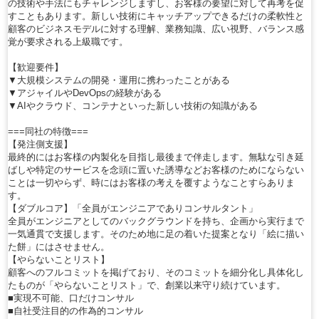
の技術や手法にもチャレンジしますし、お客様の要望に対して再考を促
すこともあります。新しい技術にキャッチアップできるだけの柔軟性と
顧客のビジネスモデルに対する理解、業務知識、広い視野、バランス感
覚が要求される上級職です。
【歓迎要件】
▼大規模システムの開発・運用に携わったことがある
▼アジャイルやDevOpsの経験がある
▼AIやクラウド、コンテナといった新しい技術の知識がある
===同社の特徴===
【発注側支援】
最終的にはお客様の内製化を目指し最後まで伴走します。無駄な引き延
ばしや特定のサービスを念頭に置いた誘導などお客様のためにならない
ことは一切やらず、時にはお客様の考えを覆すようなことすらありま
す。
【ダブルコア】「全員がエンジニアでありコンサルタント」
全員がエンジニアとしてのバックグラウンドを持ち、企画から実行まで
一気通貫で支援します。そのため地に足の着いた提案となり「絵に描い
た餅」にはさせません。
【やらないことリスト】
顧客へのフルコミットを掲げており、そのコミットを細分化し具体化し
たものが「やらないことリスト」で、創業以来守り続けています。
■実現不可能、口だけコンサル
■自社受注目的の作為的コンサル