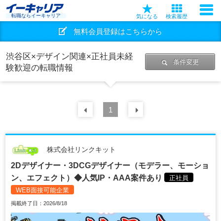
転職ならイーキャリア
気になる
検索履歴
無料会員登録はこちらから
渋谷区×デザイン関連×正社員未経
条件変更
験歓迎の転職情報
前の
1
30
件
次の
30
件
株式会社リンクキット
2Dデザイナー・3DCGデザイナー（モデラー、モーショ
ン、エフェクト）◆人気IP・AAA案件あり
正社員
WEB面接可能企業
掲載終了日：2026/8/18