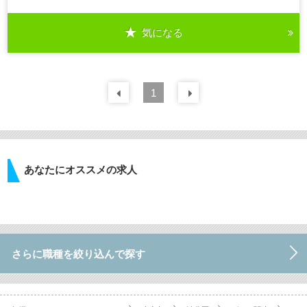
気になる
前の
1
30
件
次の
30
件
あなたにオススメの求人
さらに職種を絞り込んで探す