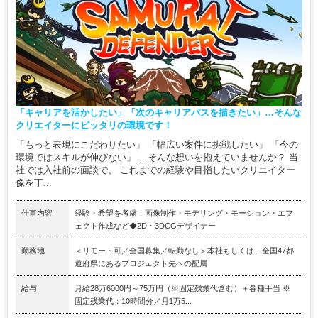
「キャリアを活かしたい」「次のキャリアパスを描きたい」…そんな
クリエイターにピッタリの環境です！
「もっと表現にこだわりたい」 「幅広い案件に挑戦したい」 「今の
環境ではスキルが伸びない」 …そんな想いを抱えていませんか？ 当
社では入社前の面談で、 これまでの経験や目指したいクリエイター
像を丁...
仕事内容
経験・希望を考慮：画像制作・モデリング・モーション・エフ
ェクト作成など◆2D・3DCGデザイナー
勤務地
＜リモート可／全国募集／転勤なし＞本社もしくは、全国47都
道府県にあるプロジェクト先への配属
給与
月給28万6000円～75万円（※固定残業代含む）＋各種手当 ※
固定残業代：10時間分／月1万5...