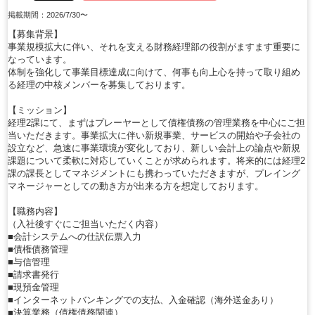
掲載期間：2026/7/30〜
【募集背景】
事業規模拡大に伴い、それを支える財務経理部の役割がますます重要に
なっています。
体制を強化して事業目標達成に向けて、何事も向上心を持って取り組め
る経理の中核メンバーを募集しております。
【ミッション】
経理2課にて、まずはプレーヤーとして債権債務の管理業務を中心にご担
当いただきます。事業拡大に伴い新規事業、サービスの開始や子会社の
設立など、急速に事業環境が変化しており、新しい会計上の論点や新規
課題について柔軟に対応していくことが求められます。将来的には経理2
課の課長としてマネジメントにも携わっていただきますが、プレイング
マネージャーとしての動き方が出来る方を想定しております。
【職務内容】
（入社後すぐにご担当いただく内容）
■会計システムへの仕訳伝票入力
■債権債務管理
■与信管理
■請求書発行
■現預金管理
■インターネットバンキングでの支払、入金確認（海外送金あり）
■決算業務（債権債務関連）