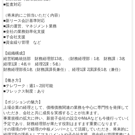
■監査対応
（将来的にご担当いただく内容）
■新リース会計基準対応
■課の運営、マネジメント業務
■全社の業務効率化支援
■子会社支援
■資金繰り管理 など
【組織構成】
経営戦略統括部 財務経理部13名。（財務経理部：1名 財務課：3名
経理1課：4名※ 経理2課：5名）
財務経理部長1名（財務課課長兼任）、経理1課 2課課長1名（兼任）
【働き方】
■テレワーク：週1～2回可能
■フレックス制度：あり
【ポジションの魅力】
上場企業の経理として、債権債務関連の業務を中心に専門性を発揮して
いただき、会社と共に成長を実感することが出来ます。
事業規模の拡大に伴い、新規子会社の設立やM&Aなども今後行っていく
予定であり、財務経理部が果たす役割はますます重要になります。
その環境の中で経理の中核メンバーとして活躍していただき、将来的に
経理2課の課長としてマネジメントや子会社支援、資金繰り管理業務にも