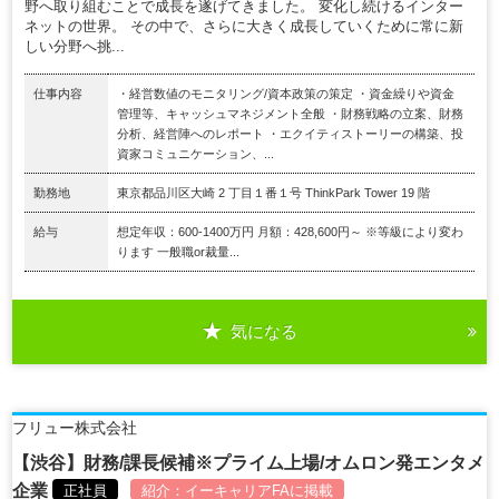
野へ取り組むことで成長を遂げてきました。 変化し続けるインター
ネットの世界。 その中で、さらに大きく成長していくために常に新
しい分野へ挑...
仕事内容
・経営数値のモニタリング/資本政策の策定 ・資金繰りや資金
管理等、キャッシュマネジメント全般 ・財務戦略の立案、財務
分析、経営陣へのレポート ・エクイティストーリーの構築、投
資家コミュニケーション、...
勤務地
東京都品川区大崎 2 丁目１番１号 ThinkPark Tower 19 階
給与
想定年収：600-1400万円 月額：428,600円～ ※等級により変わ
ります 一般職or裁量...
気になる
フリュー株式会社
【渋谷】財務/課長候補※プライム上場/オムロン発エンタメ
企業
正社員
紹介：
イーキャリアFA
に掲載