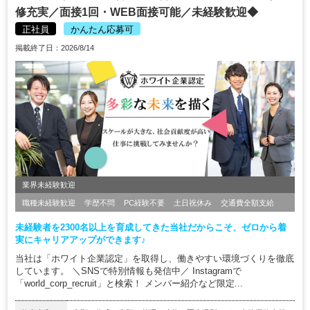
修充実／面接1回・WEB面接可能／未経験歓迎◆
正社員
かんたん応募可
掲載終了日：2026/8/14
業界未経験歓迎
職種未経験歓迎
学歴不問
PC経験不要
土日祝休み
交通費全額支給
未経験者を2300名以上を育成してきた当社だからこそ、ゼロから着
実にキャリアアップができます♪
当社は「ホワイト企業認定」を取得し、働きやすい環境づくりを徹底
しています。 ＼SNSで特別情報も発信中／ Instagramで
「world_corp_recruit」と検索！ メンバー紹介など限定...