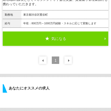
携わっていただきます。
勤務地
東京都渋谷区鶯谷町
給与
年収：800万円～1000万円経験・スキルに応じて変動します
気になる
詳細を見る
前の
1
30
件
次の
30
件
あなたにオススメの求人