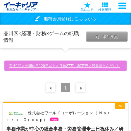
転職ならイーキャリア
気になる
検索履歴
無料会員登録はこちらから
品川区×経理・財務×ゲームの転職
条件変更
情報
面接1回／年間休日120日以上／月給27万～30万円／残業ほとんどなし
前の
1
30
件
次の
30
件
PR
株式会社ワールドコーポレーション（ Ｎａｒ
ｅｒｕ Ｇｒｏｕｐ）
New
事務作業が中心の総合事務・労務管理◆土日祝休み／研