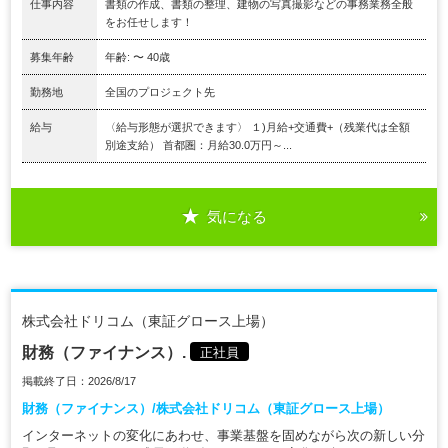
仕事内容
書類の作成、書類の整理、建物の写真撮影などの事務業務全般
をお任せします！
募集年齢
年齢: 〜 40歳
勤務地
全国のプロジェクト先
給与
〈給与形態が選択できます〉 １)月給+交通費+（残業代は全額
別途支給） 首都圏：月給30.0万円～...
気になる
株式会社ドリコム（東証グロース上場）
財務（ファイナンス）.
正社員
掲載終了日：2026/8/17
財務（ファイナンス）/株式会社ドリコム（東証グロース上場）
インターネットの変化にあわせ、事業基盤を固めながら次の新しい分