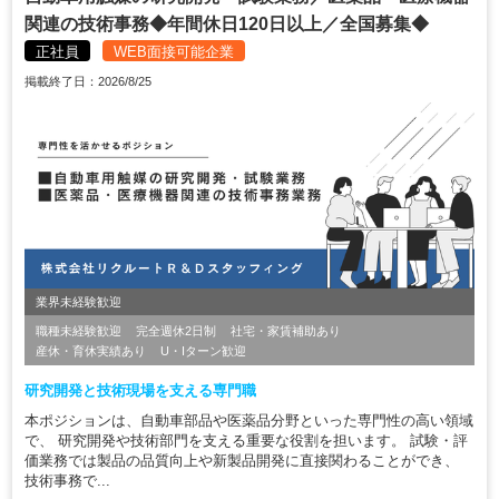
関連の技術事務◆年間休日120日以上／全国募集◆
正社員
WEB面接可能企業
掲載終了日：2026/8/25
業界未経験歓迎
職種未経験歓迎
完全週休2日制
社宅・家賃補助あり
産休・育休実績あり
U・Iターン歓迎
研究開発と技術現場を支える専門職
本ポジションは、自動車部品や医薬品分野といった専門性の高い領域
で、 研究開発や技術部門を支える重要な役割を担います。 試験・評
価業務では製品の品質向上や新製品開発に直接関わることができ、
技術事務で...