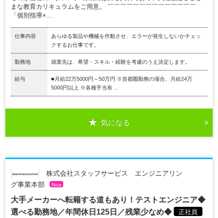
まな教育カリキュラムをご用意。 ￣￣￣￣￣￣￣￣￣￣￣￣￣￣
「個別指導×...
仕事内容
あらゆる製品や機械を作動させ、エラーが発生しないかチェッ
クするお仕事です。
勤務地
就業先は、希望・スキル・経験を考慮のうえ決定します。
給与
■月給22万5000円～50万円 ※首都圏勤務の場合、月給24万
5000円以上 ※各種手当有 ...
気になる
株式会社スタッフサービス エンジニアリン
グ事業本部
New
大手メーカーへ転籍する道もあり！テストエンジニア◆
選べる勤務地／年間休日125日／残業少なめ◆
正社員