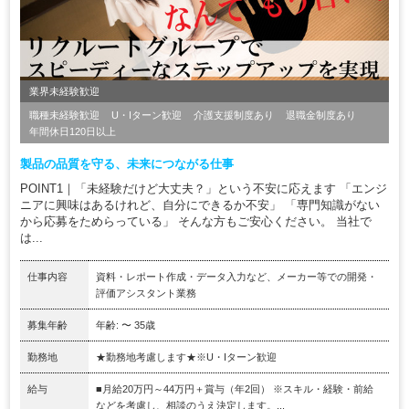
業界未経験歓迎
職種未経験歓迎
U・Iターン歓迎
介護支援制度あり
退職金制度あり
年間休日120日以上
製品の品質を守る、未来につながる仕事
POINT1｜「未経験だけど大丈夫？」という不安に応えます 「エンジ
ニアに興味はあるけれど、自分にできるか不安」 「専門知識がない
から応募をためらっている」 そんな方もご安心ください。 当社で
は...
仕事内容
資料・レポート作成・データ入力など、メーカー等での開発・
評価アシスタント業務
募集年齢
年齢: 〜 35歳
勤務地
★勤務地考慮します★※U・Iターン歓迎
給与
■月給20万円～44万円＋賞与（年2回） ※スキル・経験・前給
などを考慮し、相談のうえ決定します。...