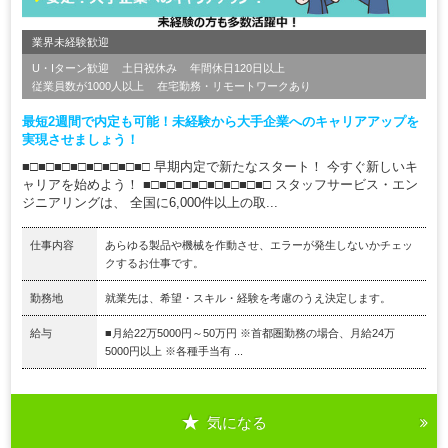
業界未経験歓迎
U・Iターン歓迎
土日祝休み
年間休日120日以上
従業員数が1000人以上
在宅勤務・リモートワークあり
最短2週間で内定も可能！未経験から大手企業へのキャリアアップを
実現させましょう！
■□■□■□■□■□■□■□■□ 早期内定で新たなスタート！ 今すぐ新しいキ
ャリアを始めよう！ ■□■□■□■□■□■□■□■□ スタッフサービス・エン
ジニアリングは、 全国に6,000件以上の取...
仕事内容
あらゆる製品や機械を作動させ、エラーが発生しないかチェッ
クするお仕事です。
勤務地
就業先は、希望・スキル・経験を考慮のうえ決定します。
給与
■月給22万5000円～50万円 ※首都圏勤務の場合、月給24万
5000円以上 ※各種手当有 ...
気になる