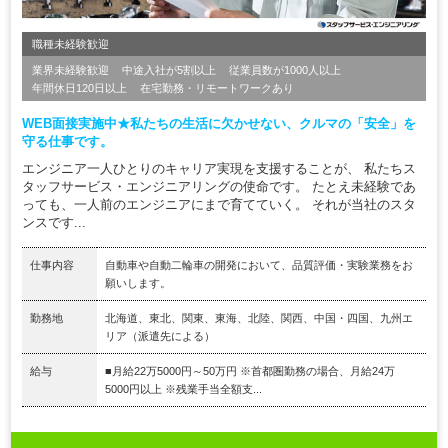
職種未経験歓迎
業界未経験歓迎
中途入社が5割以上
従業員数が1000人以上
年間休日120日以上
在宅勤務・リモートワークあり
WEB面接実施中★私たちの生活に欠かせない、クルマの「安全」を
守る仕事です。
エンジニア一人ひとりのキャリア実現を支援することが、 私たちス
タッフサービス・エンジニアリングの使命です。 たとえ未経験であ
っても、一人前のエンジニアにまで育てていく。 それが当社のスタ
ンスです...
仕事内容
自動車や自動二輪車の開発において、品質評価・実験業務をお
願いします。
勤務地
北海道、東北、関東、東海、北陸、関西、中国・四国、九州エ
リア（派遣先による）
給与
■月給22万5000円～50万円 ※首都圏勤務の場合、月給24万
5000円以上 ※残業手当全額支...