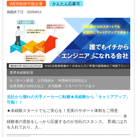
WEB面接可能企業
かんたん応募可
掲載終了日：2026/8/11
業界未経験歓迎
U・Iターン歓迎
土日祝休み
年間休日120日以上
従業員数が1000人以上
在宅勤務・リモートワークあり
当社から憧れの大手メーカーに転籍★未経験から「キャリアアップ」
可能！！
★未経験スタートでもご安心を！充実のサポート体制をご用意
‥‥‥‥‥‥‥‥‥‥‥‥‥‥‥‥‥‥‥‥‥‥‥‥‥‥‥‥‥ 未
経験者の意欲をしっかり応援するのが当社のスタンス。 育成には力
を入れており、入...