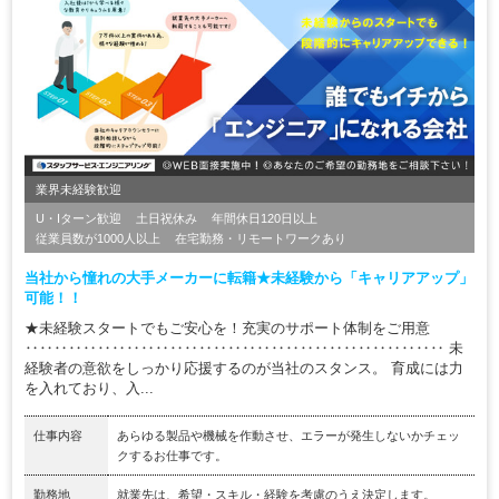
業界未経験歓迎
U・Iターン歓迎
土日祝休み
年間休日120日以上
従業員数が1000人以上
在宅勤務・リモートワークあり
当社から憧れの大手メーカーに転籍★未経験から「キャリアアップ」
可能！！
★未経験スタートでもご安心を！充実のサポート体制をご用意
‥‥‥‥‥‥‥‥‥‥‥‥‥‥‥‥‥‥‥‥‥‥‥‥‥‥‥‥‥ 未
経験者の意欲をしっかり応援するのが当社のスタンス。 育成には力
を入れており、入...
仕事内容
あらゆる製品や機械を作動させ、エラーが発生しないかチェッ
クするお仕事です。
勤務地
就業先は、希望・スキル・経験を考慮のうえ決定します。