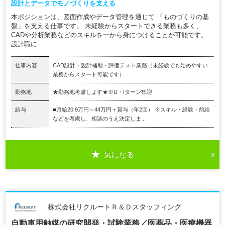
設計とデータでモノづくりを支える
本ポジションは、図面作成やデータ管理を通じて 「ものづくりの基
盤」を支える仕事です。 未経験からスタートできる業務も多く、
CADや分析業務などのスキルを一から身につけることが可能です。
設計職に...
仕事内容
CAD設計・設計補助・評価テスト業務（未経験でも始めやすい
業務からスタート可能です）
勤務地
★勤務地考慮します★※U・Iターン歓迎
給与
■月給20.9万円～44万円＋賞与（年2回） ※スキル・経験・前給
などを考慮し、相談のうえ決定しま...
気になる
株式会社リクルートＲ＆Ｄスタッフィング
自動車用触媒の研究開発・試験業務／医薬品・医療機器