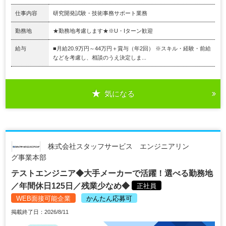
仕事内容
研究開発試験・技術事務サポート業務
勤務地
★勤務地考慮します★※U・Iターン歓迎
給与
■月給20.9万円～44万円＋賞与（年2回） ※スキル・経験・前給
などを考慮し、相談のうえ決定しま...
気になる
株式会社スタッフサービス エンジニアリン
グ事業本部
テストエンジニア◆大手メーカーで活躍！選べる勤務地
／年間休日125日／残業少なめ◆
正社員
WEB面接可能企業
かんたん応募可
掲載終了日：2026/8/11