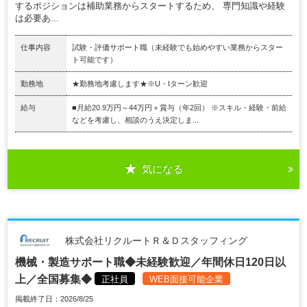
するポジションは補助業務からスタートするため、 専門知識や経験
は必要あ...
仕事内容
試験・評価サポート職（未経験でも始めやすい業務からスター
ト可能です）
勤務地
★勤務地考慮します★※U・Iターン歓迎
給与
■月給20.9万円～44万円＋賞与（年2回） ※スキル・経験・前給
などを考慮し、相談のうえ決定しま...
気になる
株式会社リクルートＲ＆Ｄスタッフィング
機械・製造サポート職◆未経験歓迎／年間休日120日以
上／全国募集◆
正社員
WEB面接可能企業
掲載終了日：2026/8/25