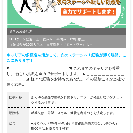
業界未経験歓迎
U・Iターン歓迎
土日祝休み
年間休日120日以上
従業員数が1000人以上
在宅勤務・リモートワークあり
キャリアの多様性を活かして、次のステージへ！経験が輝く場所、こ
こにあります！
◤￣￣￣￣￣￣￣￣￣￣￣￣￣￣￣◥ これまでのキャリアを尊重
し、 新しい挑戦を全力でサポートします。 ◣＿＿＿＿＿＿＿＿＿＿
＿＿＿＿＿◢ 様々な経験をお持ちのあなた。 その経験こそが当社で
輝く武器...
仕事内容
あらゆる製品や機械を作動させ、エラーが発生しないかチェッ
クするお仕事です。
勤務地
就業先は、希望・スキル・経験を考慮のうえ決定します。
給与
■月給22万5000円～50万円 ※首都圏勤務の場合、月給24万
5000円以上 ※各種手当有 ...