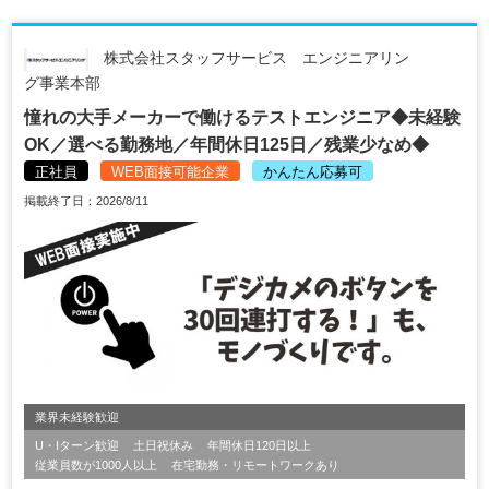
株式会社スタッフサービス エンジニアリン
グ事業本部
憧れの大手メーカーで働けるテストエンジニア◆未経験
OK／選べる勤務地／年間休日125日／残業少なめ◆
正社員
WEB面接可能企業
かんたん応募可
掲載終了日：2026/8/11
業界未経験歓迎
U・Iターン歓迎
土日祝休み
年間休日120日以上
従業員数が1000人以上
在宅勤務・リモートワークあり