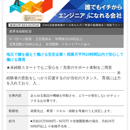
業界未経験歓迎
U・Iターン歓迎
土日祝休み
年間休日120日以上
従業員数が1000人以上
在宅勤務・リモートワークあり
地元で腰を据えて働ける安定企業！残業月平均10時間以内で安心して
働ける環境
★未経験スタートでもご安心を！充実のサポート体制をご用意
‥‥‥‥‥‥‥‥‥‥‥‥‥‥‥‥‥‥‥‥‥‥‥‥‥‥‥‥‥ 未
経験者の意欲をしっかり応援するのが当社のスタンス。 育成には力
を入れており、入...
仕事内容
あらゆる製品や機械を作動させ、エラーが発生しないかチェッ
クするお仕事です。
勤務地
就業先は、希望・スキル・経験を考慮のうえ決定します。
給与
■月給22万5000円～50万円 ※首都圏勤務の場合、月給24万
5000円以上 ※各種手当有 ...