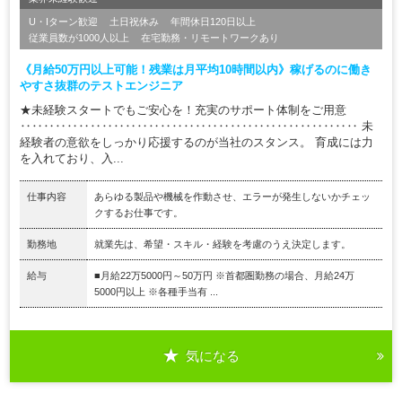
U・Iターン歓迎
土日祝休み
年間休日120日以上
従業員数が1000人以上
在宅勤務・リモートワークあり
《月給50万円以上可能！残業は月平均10時間以内》稼げるのに働き
やすさ抜群のテストエンジニア
★未経験スタートでもご安心を！充実のサポート体制をご用意
‥‥‥‥‥‥‥‥‥‥‥‥‥‥‥‥‥‥‥‥‥‥‥‥‥‥‥‥‥ 未
経験者の意欲をしっかり応援するのが当社のスタンス。 育成には力
を入れており、入...
仕事内容
あらゆる製品や機械を作動させ、エラーが発生しないかチェッ
クするお仕事です。
勤務地
就業先は、希望・スキル・経験を考慮のうえ決定します。
給与
■月給22万5000円～50万円 ※首都圏勤務の場合、月給24万
5000円以上 ※各種手当有 ...
気になる