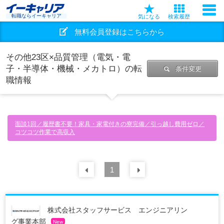
転職ならイーキャリア
気になる
検索履歴
無料会員登録はこちらから
その他23区×品質管理（電気・電
子・半導体・機械・メカトロ）の転
条件変更
職情報
面談1回／履歴書不要！家具・家電付きの寮完備／引っ越し費用ゼロ／
コツコツ作業で高収入
前の
1
30
件
次の
30
件
株式会社スタッフサービス エンジニアリン
グ事業本部
New