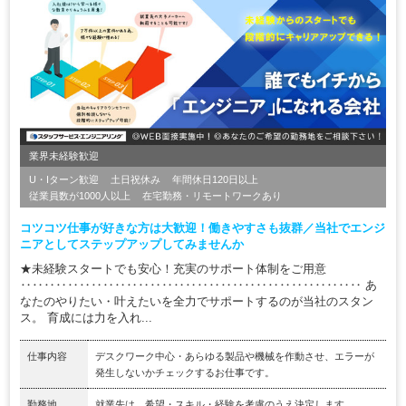
業界未経験歓迎
U・Iターン歓迎
土日祝休み
年間休日120日以上
従業員数が1000人以上
在宅勤務・リモートワークあり
コツコツ仕事が好きな方は大歓迎！働きやすさも抜群／当社でエンジ
ニアとしてステップアップしてみませんか
★未経験スタートでも安心！充実のサポート体制をご用意
‥‥‥‥‥‥‥‥‥‥‥‥‥‥‥‥‥‥‥‥‥‥‥‥‥‥‥‥‥ あ
なたのやりたい・叶えたいを全力でサポートするのが当社のスタン
ス。 育成には力を入れ...
仕事内容
デスクワーク中心・あらゆる製品や機械を作動させ、エラーが
発生しないかチェックするお仕事です。
勤務地
就業先は、希望・スキル・経験を考慮のうえ決定します。