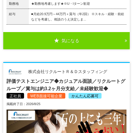
勤務地
★勤務地考慮します★※U・Iターン歓迎
給与
■月給20.9万円～44万円＋賞与（年2回） ※スキル・経験・前給
などを考慮し、相談のうえ決定しま...
気になる
株式会社リクルートＲ＆Ｄスタッフィング
評価テストエンジニア◆カジュアル面談／リクルートグ
ループ／賞与は約3.2ヶ月分支給／未経験歓迎◆
正社員
WEB面接可能企業
かんたん応募可
掲載終了日：2026/8/25