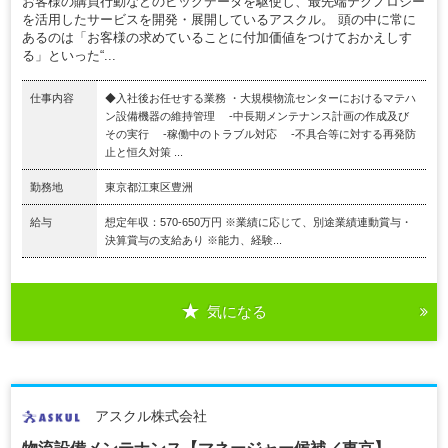
お客様の購買行動などのビッグデータを駆使し、最先端テクノロジー
を活用したサービスを開発・展開しているアスクル。 頭の中に常に
あるのは「お客様の求めていることに付加価値をつけておかえしす
る」といった“...
仕事内容
◆入社後お任せする業務 ・大規模物流センターにおけるマテハ
ン設備機器の維持管理 -中長期メンテナンス計画の作成及び
その実行 -稼働中のトラブル対応 -不具合等に対する再発防
止と恒久対策 ...
勤務地
東京都江東区豊洲
給与
想定年収：570-650万円 ※業績に応じて、別途業績連動賞与・
決算賞与の支給あり ※能力、経験...
気になる
アスクル株式会社