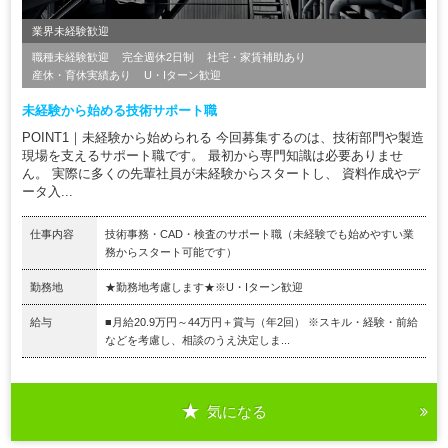
業界未経験歓迎
職種未経験歓迎
完全週休2日制
社宅・家賃補助あり
産休・育休実績あり
U・Iターン歓迎
未経験から始める技術サポート職
POINT1｜未経験から始められる 今回募集するのは、技術部門や製造
現場を支えるサポート職です。 最初から専門知識は必要ありませ
ん。 実際に多くの先輩社員が未経験からスタートし、 資料作成やデ
ータ入...
仕事内容
技術事務・CAD・検査のサポート職（未経験でも始めやすい業
務からスタート可能です）
勤務地
★勤務地考慮します★※U・Iターン歓迎
給与
■月給20.9万円～44万円＋賞与（年2回） ※スキル・経験・前給
などを考慮し、相談のうえ決定しま...
気になる