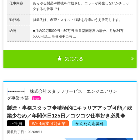
仕事内容
あらゆる製品や機械を作動させ、エラーが発生しないかチェッ
クするお仕事です。
勤務地
就業先は、希望・スキル・経験を考慮のうえ決定します。
給与
■月給22万5000円～50万円 ※首都圏勤務の場合、月給24万
5000円以上 ※各種手当有 ...
気になる
株式会社スタッフサービス エンジニアリン
グ事業本部
New
製造・事務スタッフ◆積極的にキャリアアップ可能／残
業少なめ／年間休日125日／コツコツ仕事好き必見◆
正社員
WEB面接可能企業
かんたん応募可
掲載終了日：2026/8/11