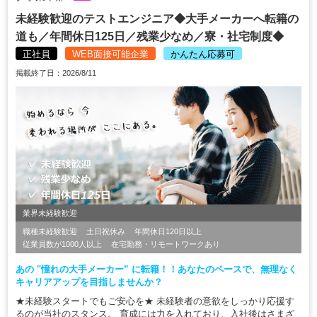
未経験歓迎のテストエンジニア◆大手メーカーへ転籍の
道も／年間休日125日／残業少なめ／寮・社宅制度◆
正社員
WEB面接可能企業
かんたん応募可
掲載終了日：2026/8/11
業界未経験歓迎
職種未経験歓迎
土日祝休み
年間休日120日以上
従業員数が1000人以上
在宅勤務・リモートワークあり
あの "憧れの大手メーカー” に転籍！！あなたのペースで、無理なく
キャリアアップを目指しませんか？
★未経験スタートでもご安心を★ 未経験者の意欲をしっかり応援す
るのが当社のスタンス。 育成には力を入れており、入社後はさまざ