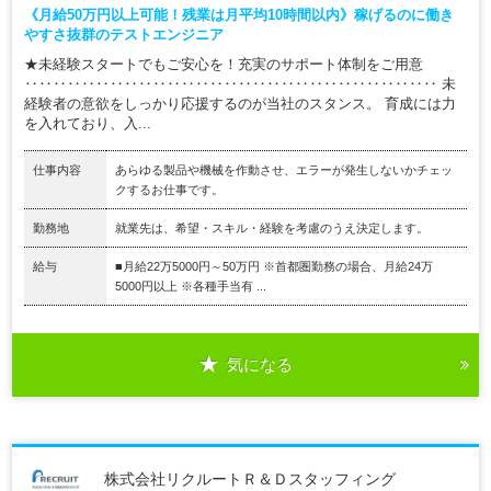
《月給50万円以上可能！残業は月平均10時間以内》稼げるのに働き
やすさ抜群のテストエンジニア
★未経験スタートでもご安心を！充実のサポート体制をご用意
‥‥‥‥‥‥‥‥‥‥‥‥‥‥‥‥‥‥‥‥‥‥‥‥‥‥‥‥‥ 未
経験者の意欲をしっかり応援するのが当社のスタンス。 育成には力
を入れており、入...
仕事内容
あらゆる製品や機械を作動させ、エラーが発生しないかチェッ
クするお仕事です。
勤務地
就業先は、希望・スキル・経験を考慮のうえ決定します。
給与
■月給22万5000円～50万円 ※首都圏勤務の場合、月給24万
5000円以上 ※各種手当有 ...
気になる
株式会社リクルートＲ＆Ｄスタッフィング