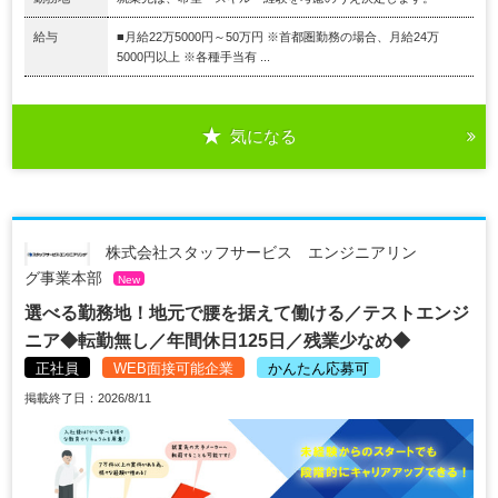
給与
■月給22万5000円～50万円 ※首都圏勤務の場合、月給24万
5000円以上 ※各種手当有 ...
気になる
株式会社スタッフサービス エンジニアリン
グ事業本部
New
選べる勤務地！地元で腰を据えて働ける／テストエンジ
ニア◆転勤無し／年間休日125日／残業少なめ◆
正社員
WEB面接可能企業
かんたん応募可
掲載終了日：2026/8/11